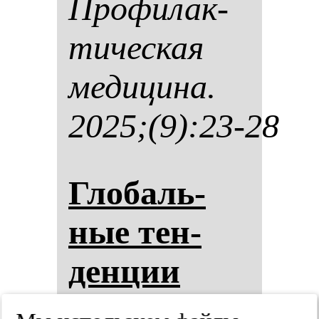
Про­фи­лак­
ти­чес­кая
ме­ди­ци­на.
2025;(9):23-28
Гло­баль­
ные тен­
ден­ции
эпи­де­ми­