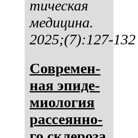
ти­чес­кая
ме­ди­ци­на.
2025;(7):127-132
Сов­ре­мен­
ная эпи­де­
ми­оло­гия
рас­се­ян­но­
го скле­ро­за