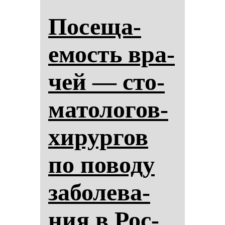
По­се­ща­
емость вра­
чей — сто­
ма­то­ло­гов-
хи­рур­гов
по по­во­ду
за­бо­ле­ва­
ния в Рос­