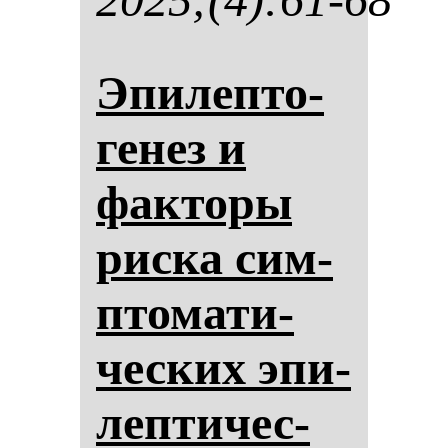
Эпи­леп­то­
ге­нез и
фак­то­ры
рис­ка сим­
пто­ма­ти­
чес­ких эпи­
леп­ти­чес­