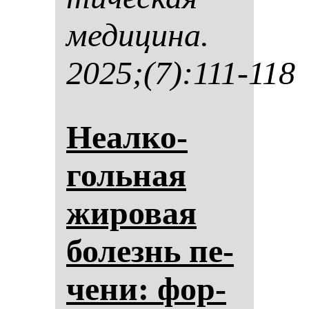
ме­ди­ци­на.
2025;(7):111-118
Неал­ко­
голь­ная
жи­ро­вая
бо­лезнь пе­
че­ни: фор­