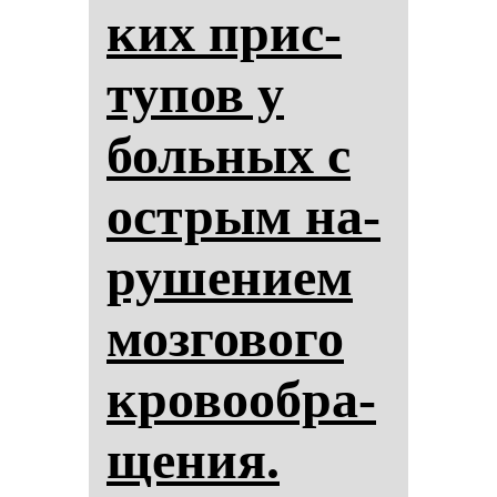
ких прис­
ту­пов у
боль­ных с
ос­трым на­
ру­ше­ни­ем
моз­го­во­го
кро­во­об­ра­
ще­ния.