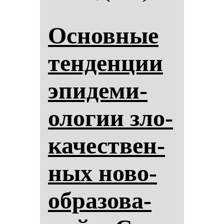
Ос­нов­ные
тен­ден­ции
эпи­де­ми­
оло­гии зло­
ка­чес­твен­
ных но­во­
об­ра­зо­ва­