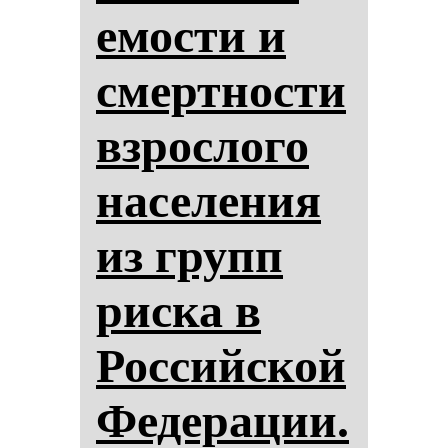
емос­ти и
смер­тнос­ти
взрос­ло­го
на­се­ле­ния
из групп
рис­ка в
Рос­сий­ской
Фе­де­ра­ции.