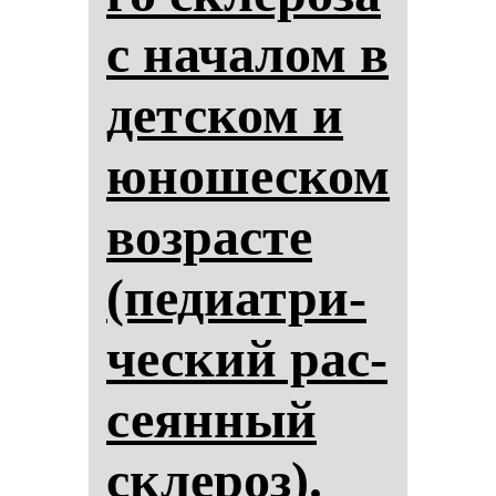
с на­ча­лом в
дет­ском и
юно­шес­ком
воз­рас­те
(пе­ди­ат­ри­
чес­кий рас­
се­ян­ный
скле­роз).