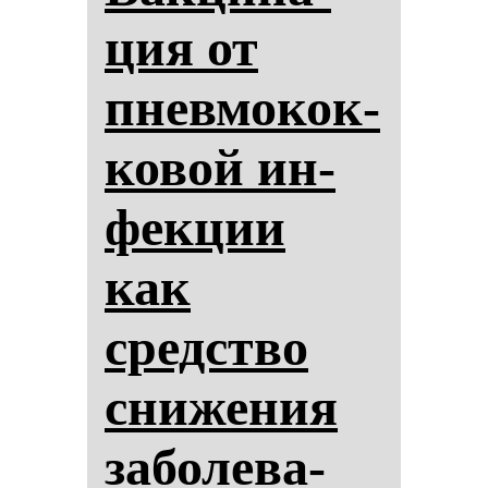
ция от
пнев­мо­кок­
ко­вой ин­
фек­ции
как
средство
сни­же­ния
за­бо­ле­ва­