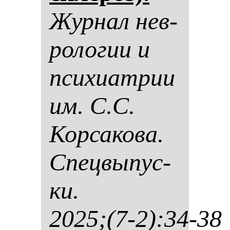
Жур­нал нев­
ро­ло­гии и
пси­хи­ат­рии
им. С.С.
Кор­са­ко­ва.
Спец­вы­пус­
ки.
2025;(7-2):34-38