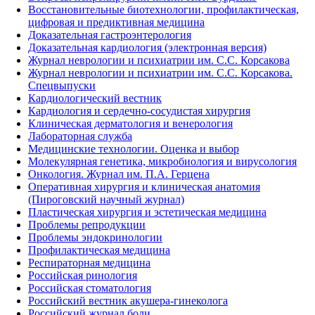
Восстановительные биотехнологии, профилактическая,
цифровая и предиктивная медицина
Доказательная гастроэнтерология
Доказательная кардиология (электронная версия)
Журнал неврологии и психиатрии им. С.С. Корсакова
Журнал неврологии и психиатрии им. С.С. Корсакова.
Спецвыпуски
Кардиологический вестник
Кардиология и сердечно-сосудистая хирургия
Клиническая дерматология и венерология
Лабораторная служба
Медицинские технологии. Оценка и выбор
Молекулярная генетика, микробиология и вирусология
Онкология. Журнал им. П.А. Герцена
Оперативная хирургия и клиническая анатомия
(Пироговский научный журнал)
Пластическая хирургия и эстетическая медицина
Проблемы репродукции
Проблемы эндокринологии
Профилактическая медицина
Респираторная медицина
Российская ринология
Российская стоматология
Российский вестник акушера-гинеколога
Российский журнал боли