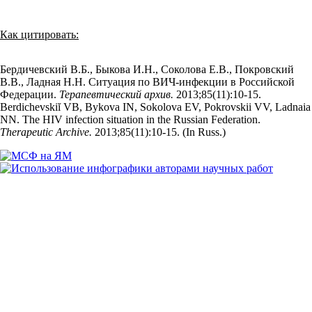
Как цитировать:
Бердичевский В.Б., Быкова И.Н., Соколова Е.В., Покровский
В.В., Ладная Н.Н. Ситуация по ВИЧ-инфекции в Российской
Федерации.
Терапевтический архив.
2013;85(11):10‑15.
Berdichevskiĭ VB, Bykova IN, Sokolova EV, Pokrovskii VV, Ladnaia
NN. The HIV infection situation in the Russian Federation.
Therapeutic Archive.
2013;85(11):10‑15. (In Russ.)