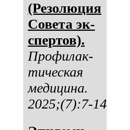
(Ре­зо­лю­ция
Со­ве­та эк­
спер­тов).
Про­фи­лак­
ти­чес­кая
ме­ди­ци­на.
2025;(7):7-14