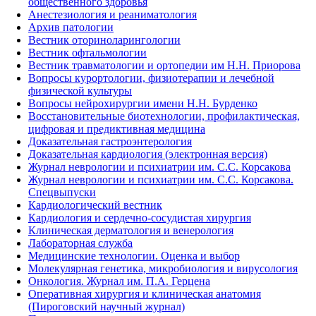
общественного здоровья
Анестезиология и реаниматология
Архив патологии
Вестник оториноларингологии
Вестник офтальмологии
Вестник травматологии и ортопедии им Н.Н. Приорова
Вопросы курортологии, физиотерапии и лечебной
физической культуры
Вопросы нейрохирургии имени Н.Н. Бурденко
Восстановительные биотехнологии, профилактическая,
цифровая и предиктивная медицина
Доказательная гастроэнтерология
Доказательная кардиология (электронная версия)
Журнал неврологии и психиатрии им. С.С. Корсакова
Журнал неврологии и психиатрии им. С.С. Корсакова.
Спецвыпуски
Кардиологический вестник
Кардиология и сердечно-сосудистая хирургия
Клиническая дерматология и венерология
Лабораторная служба
Медицинские технологии. Оценка и выбор
Молекулярная генетика, микробиология и вирусология
Онкология. Журнал им. П.А. Герцена
Оперативная хирургия и клиническая анатомия
(Пироговский научный журнал)