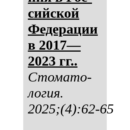
сий­ской
Фе­де­ра­ции
в 2017—
2023 гг..
Сто­ма­то­
ло­гия.
2025;(4):62-65