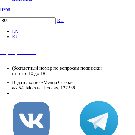
Вход
RU
EN
RU
+7 (495) 482-4118
+7 (495) 482-4329
+8 800 250-18-12
(бесплатный номер по вопросам подписки)
пн-пт с 10 до 18
Издательство «Медиа Сфера»
а/я 54, Москва, Россия, 127238
info@mediasphera.ru
вКонтакте
Tel