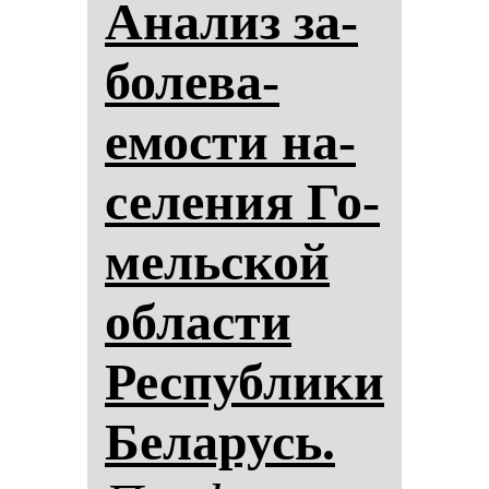
Ана­лиз за­
бо­ле­ва­
емос­ти на­
се­ле­ния Го­
мельской
об­лас­ти
Рес­пуб­ли­ки
Бе­ла­русь.