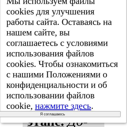
Мы используем файлы
оло­гии вос­
cооkies для улучшения
работы сайта. Оставаясь на
па­ли­тель­
нашем сайте, вы
ных за­бо­ле­
соглашаетесь с условиями
использования файлов
ва­ний ки­
cооkies. Чтобы ознакомиться
шеч­ни­ка
с нашими Положениями о
конфиденциальности и об
на сов­ре­
использовании файлов
мен­ном
cookie,
нажмите здесь
.
Я соглашаюсь
эта­пе.
До­