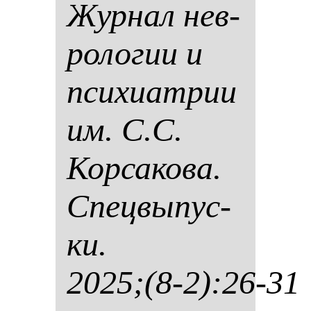
Жур­нал нев­
ро­ло­гии и
пси­хи­ат­рии
им. С.С.
Кор­са­ко­ва.
Спец­вы­пус­
ки.
2025;(8-2):26-31