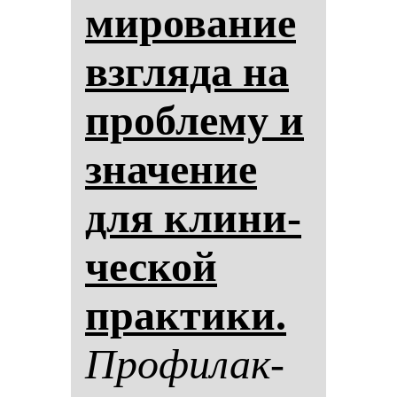
ми­ро­ва­ние
взгля­да на
проб­ле­му и
зна­че­ние
для кли­ни­
чес­кой
прак­ти­ки.
Про­фи­лак­