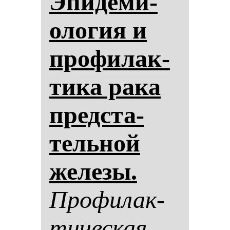
Эпи­де­ми­
оло­гия и
про­фи­лак­
ти­ка ра­ка
пред­ста­
тель­ной
же­ле­зы.
Про­фи­лак­
ти­чес­кая