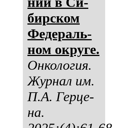
ний в Си­
бир­ском
Фе­де­раль­
ном ок­ру­ге.
Он­ко­ло­гия.
Жур­нал им.
П.А. Гер­це­
на.
2025;(4):61-68