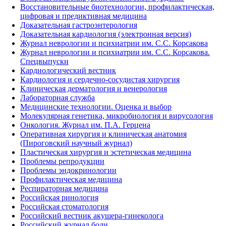
Восстановительные биотехнологии, профилактическая,
цифровая и предиктивная медицина
Доказательная гастроэнтерология
Доказательная кардиология (электронная версия)
Журнал неврологии и психиатрии им. С.С. Корсакова
Журнал неврологии и психиатрии им. С.С. Корсакова.
Спецвыпуски
Кардиологический вестник
Кардиология и сердечно-сосудистая хирургия
Клиническая дерматология и венерология
Лабораторная служба
Медицинские технологии. Оценка и выбор
Молекулярная генетика, микробиология и вирусология
Онкология. Журнал им. П.А. Герцена
Оперативная хирургия и клиническая анатомия
(Пироговский научный журнал)
Пластическая хирургия и эстетическая медицина
Проблемы репродукции
Проблемы эндокринологии
Профилактическая медицина
Респираторная медицина
Российская ринология
Российская стоматология
Российский вестник акушера-гинеколога
Российский журнал боли