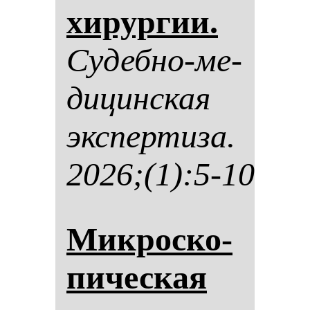
хи­рур­гии.
Су­деб­но-ме­
ди­цин­ская
эк­спер­ти­за.
2026;(1):5-10
Мик­рос­ко­
пи­чес­кая