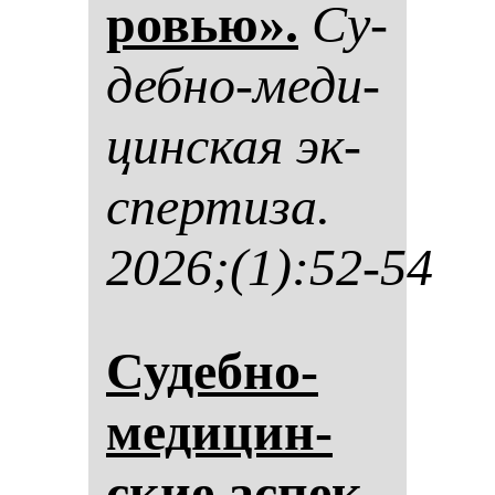
ровью».
Су­
деб­но-ме­ди­
цин­ская эк­
спер­ти­за.
2026;(1):52-54
Су­деб­но-
ме­ди­цин­
ские ас­пек­