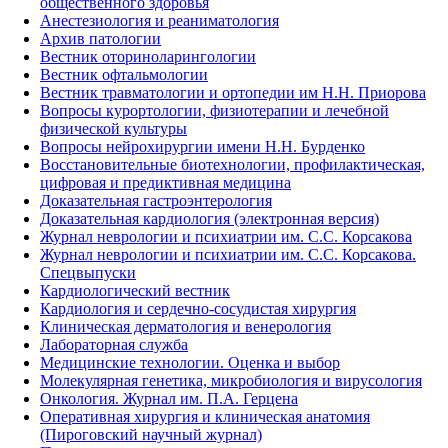
общественного здоровья
Анестезиология и реаниматология
Архив патологии
Вестник оториноларингологии
Вестник офтальмологии
Вестник травматологии и ортопедии им Н.Н. Приорова
Вопросы курортологии, физиотерапии и лечебной
физической культуры
Вопросы нейрохирургии имени Н.Н. Бурденко
Восстановительные биотехнологии, профилактическая,
цифровая и предиктивная медицина
Доказательная гастроэнтерология
Доказательная кардиология (электронная версия)
Журнал неврологии и психиатрии им. С.С. Корсакова
Журнал неврологии и психиатрии им. С.С. Корсакова.
Спецвыпуски
Кардиологический вестник
Кардиология и сердечно-сосудистая хирургия
Клиническая дерматология и венерология
Лабораторная служба
Медицинские технологии. Оценка и выбор
Молекулярная генетика, микробиология и вирусология
Онкология. Журнал им. П.А. Герцена
Оперативная хирургия и клиническая анатомия
(Пироговский научный журнал)