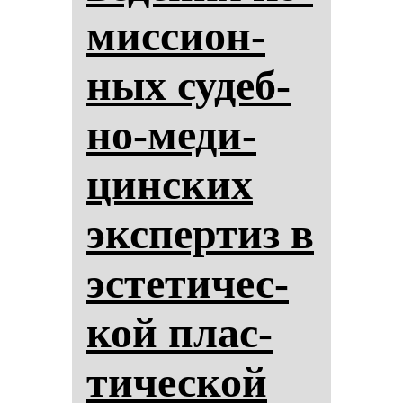
мис­си­он­
ных су­деб­
но-ме­ди­
цин­ских
эк­спер­тиз в
эс­те­ти­чес­
кой плас­
ти­чес­кой