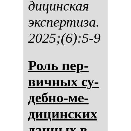
ди­цин­ская
эк­спер­ти­за.
2025;(6):5-9
Роль пер­
вич­ных су­
деб­но-ме­
ди­цин­ских
дан­ных в