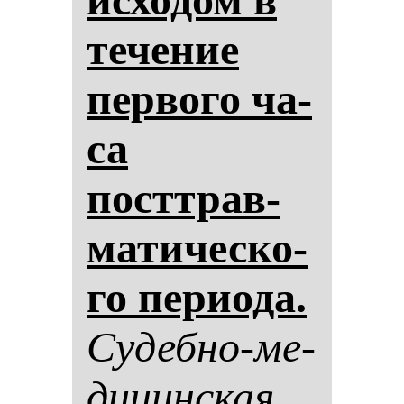
те­че­ние
пер­во­го ча­
са
посттрав­
ма­ти­чес­ко­
го пе­ри­ода.
Су­деб­но-ме­
ди­цин­ская