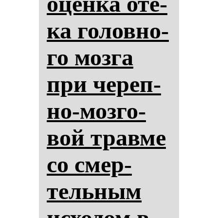
оцен­ка оте­
ка го­лов­но­
го моз­га
при че­реп­
но-моз­го­
вой трав­ме
со смер­
тель­ным
ис­хо­дом в