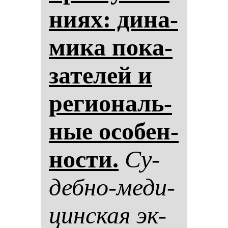
ни­ях: ди­на­
ми­ка по­ка­
за­те­лей и
ре­ги­ональ­
ные осо­бен­
нос­ти.
Су­
деб­но-ме­ди­
цин­ская эк­