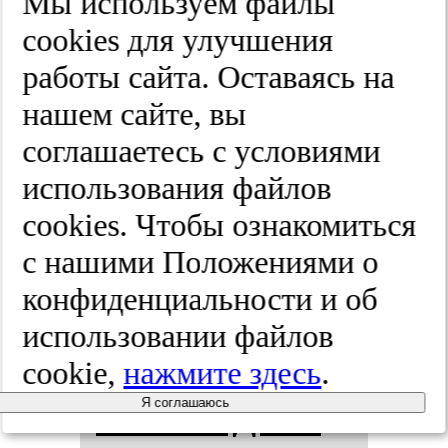
Мы используем файлы
ская эк­спер­
cооkies для улучшения
работы сайта. Оставаясь на
ти­за.
нашем сайте, вы
2026;(1):62-71
соглашаетесь с условиями
использования файлов
cооkies. Чтобы ознакомиться
Ана­лиз эк­
с нашими Положениями о
спертной
конфиденциальности и об
использовании файлов
ди­аг­нос­ти­
cookie,
нажмите здесь
.
ки и иден­
Я соглашаюсь