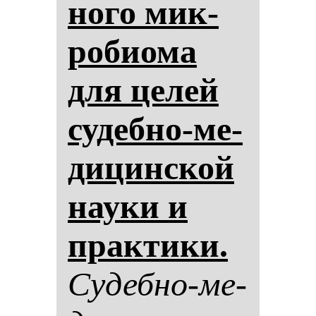
но­го мик­
ро­би­ома
для це­лей
су­деб­но-ме­
ди­цин­ской
на­уки и
прак­ти­ки.
Су­деб­но-ме­