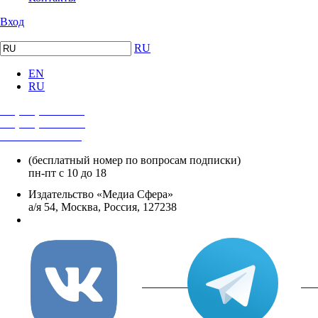
Вход
RU
EN
RU
+7 (495) 482-4118
+7 (495) 482-4329
+8 800 250-18-12
(бесплатный номер по вопросам подписки)
пн-пт с 10 до 18
Издательство «Медиа Сфера»
а/я 54, Москва, Россия, 127238
info@mediasphera.ru
вКонтакте
Tel