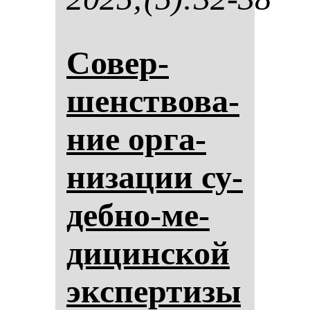
Со­вер­
шенство­ва­
ние ор­га­
ни­за­ции су­
деб­но-ме­
ди­цин­ской
эк­спер­ти­зы