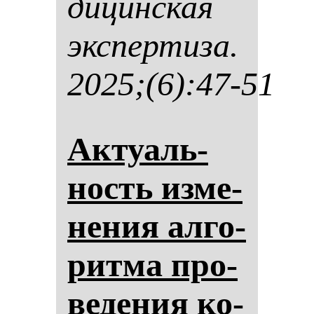
ди­цин­ская
эк­спер­ти­за.
2025;(6):47-51
Ак­ту­аль­
ность из­ме­
не­ния ал­го­
рит­ма про­
ве­де­ния ко­