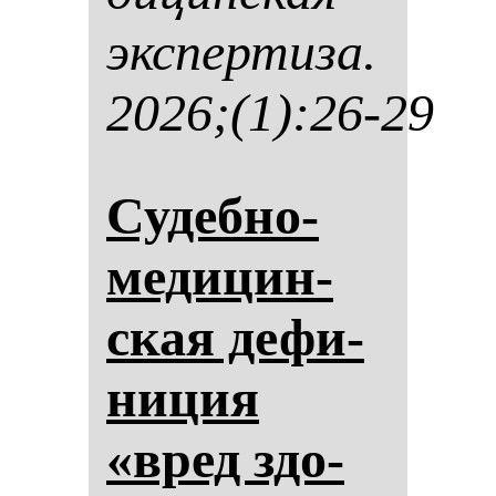
эк­спер­ти­за.
2026;(1):26-29
Су­деб­но-
ме­ди­цин­
ская де­фи­
ни­ция
«вред здо­