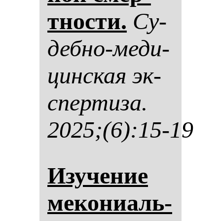
тнос­ти.
Су­
деб­но-ме­ди­
цин­ская эк­
спер­ти­за.
2025;(6):15-19
Изу­че­ние
ме­ко­ни­аль­