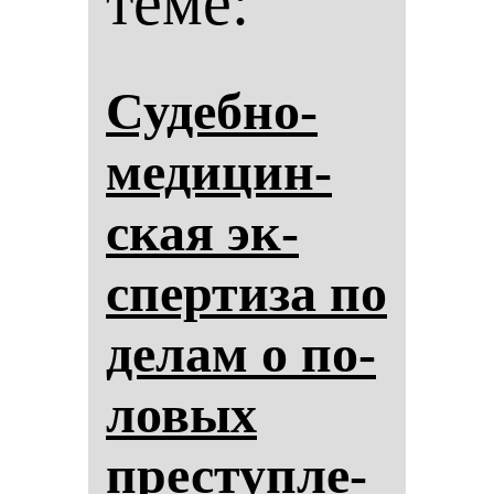
теме:
Су­деб­но-
ме­ди­цин­
ская эк­
спер­ти­за по
де­лам о по­
ло­вых
прес­туп­ле­