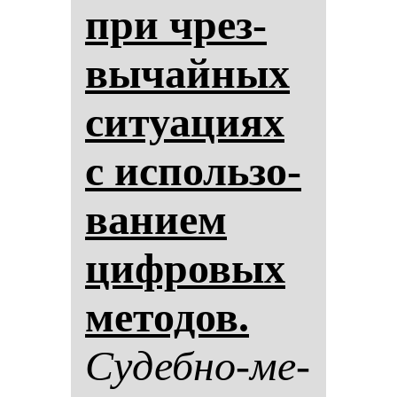
при чрез­
вы­чай­ных
си­ту­ациях
с ис­поль­зо­
ва­ни­ем
циф­ро­вых
ме­то­дов.
Су­деб­но-ме­