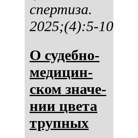
спер­ти­за.
2025;(4):5-10
О су­деб­но-
ме­ди­цин­
ском зна­че­
нии цве­та
труп­ных