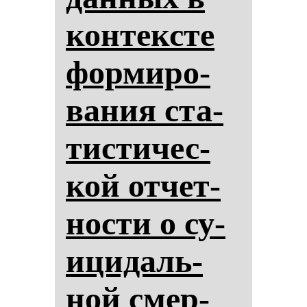
кон­тек­сте
фор­ми­ро­
ва­ния ста­
тис­ти­чес­
кой от­чет­
нос­ти о су­
ици­даль­
ной смер­