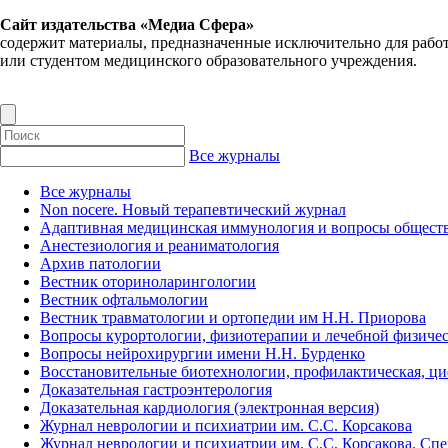
Сайт издательства «Медиа Сфера»
содержит материалы, предназначенные исключительно для рабо
или студентом медицинского образовательного учреждения.
Все журналы
Все журналы
Non nocere. Новый терапевтический журнал
Адаптивная медицинская иммунология и вопросы обществ
Анестезиология и реаниматология
Архив патологии
Вестник оториноларингологии
Вестник офтальмологии
Вестник травматологии и ортопедии им Н.Н. Приорова
Вопросы курортологии, физиотерапии и лечебной физичес
Вопросы нейрохирургии имени Н.Н. Бурденко
Восстановительные биотехнологии, профилактическая, ц
Доказательная гастроэнтерология
Доказательная кардиология (электронная версия)
Журнал неврологии и психиатрии им. С.С. Корсакова
Журнал неврологии и психиатрии им. С.С. Корсакова. Сп