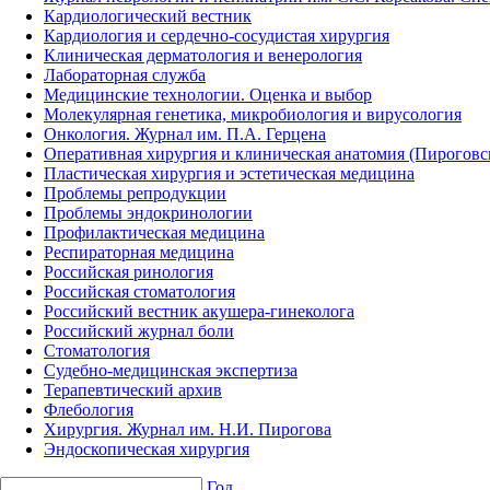
Кардиологический вестник
Кардиология и сердечно-сосудистая хирургия
Клиническая дерматология и венерология
Лабораторная служба
Медицинские технологии. Оценка и выбор
Молекулярная генетика, микробиология и вирусология
Онкология. Журнал им. П.А. Герцена
Оперативная хирургия и клиническая анатомия (Пирогов
Пластическая хирургия и эстетическая медицина
Проблемы репродукции
Проблемы эндокринологии
Профилактическая медицина
Респираторная медицина
Российская ринология
Российская стоматология
Российский вестник акушера-гинеколога
Российский журнал боли
Стоматология
Судебно-медицинская экспертиза
Терапевтический архив
Флебология
Хирургия. Журнал им. Н.И. Пирогова
Эндоскопическая хирургия
Год