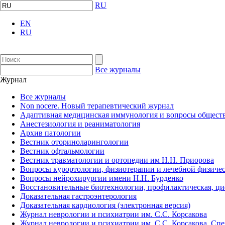
RU
EN
RU
Все журналы
Журнал
Все журналы
Non nocere. Новый терапевтический журнал
Адаптивная медицинская иммунология и вопросы обществ
Анестезиология и реаниматология
Архив патологии
Вестник оториноларингологии
Вестник офтальмологии
Вестник травматологии и ортопедии им Н.Н. Приорова
Вопросы курортологии, физиотерапии и лечебной физичес
Вопросы нейрохирургии имени Н.Н. Бурденко
Восстановительные биотехнологии, профилактическая, ц
Доказательная гастроэнтерология
Доказательная кардиология (электронная версия)
Журнал неврологии и психиатрии им. С.С. Корсакова
Журнал неврологии и психиатрии им. С.С. Корсакова. Сп