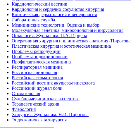
Кардиологический вестник
Кардиология и сердечно-сосудистая хирургия
Клиническая дерматология и венерология
Лабораторная служба
Медицинские технологии. Оценка и выбор
Молекулярная генетика, микробиология и вирусология
Онкология. Журнал им. П.А. Герцена
Оперативная хирургия и клиническая анатомия (Пирогов
Пластическая хирургия и эстетическая медицина
Проблемы репродукции
Проблемы эндокринологии
Профилактическая медицина
Респираторная медицина
Российская ринология
Российская стоматология
Российский вестник акушера-гинеколога
Российский журнал боли
Стоматология
Судебно-медицинская экспертиза
Терапевтический архив
Флебология
Хирургия. Журнал им. Н.И. Пирогова
Эндоскопическая хирургия