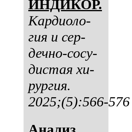
ИНДИКОР.
Кар­ди­оло­
гия и сер­
деч­но-со­су­
дис­тая хи­
рур­гия.
2025;(5):566-576
Ана­лиз