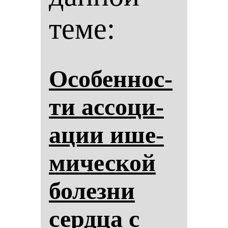
теме:
Осо­бен­нос­
ти ас­со­ци­
ации ише­
ми­чес­кой
бо­лез­ни
сер­дца с