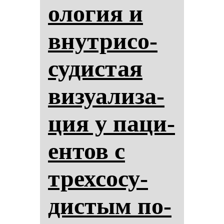
оло­гия и
внут­ри­со­
су­дис­тая
ви­зу­али­за­
ция у па­ци­
ен­тов с
трех­со­су­
дис­тым по­