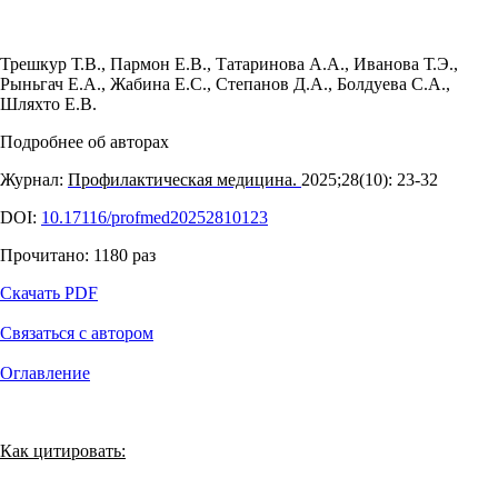
Трешкур Т.В.
,
Пармон Е.В.
,
Татаринова А.А.
,
Иванова Т.Э.
,
Рыньгач Е.А.
,
Жабина Е.С.
,
Степанов Д.А.
,
Болдуева С.А.
,
Шляхто Е.В.
Подробнее об авторах
Журнал:
Профилактическая медицина.
2025;28(10): 23‑32
DOI:
10.17116/profmed20252810123
Прочитано:
1180
раз
Скачать PDF
Связаться с автором
Оглавление
Как цитировать: