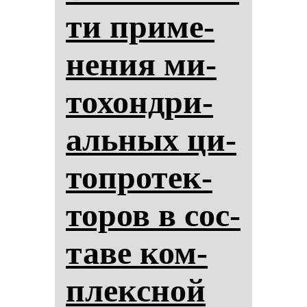
ти при­ме­
не­ния ми­
то­хон­дри­
аль­ных ци­
топ­ро­тек­
то­ров в сос­
та­ве ком­
плексной