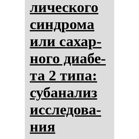
ли­чес­ко­го
син­дро­ма
или са­хар­
но­го ди­абе­
та 2 ти­па:
су­ба­на­лиз
ис­сле­до­ва­
ния