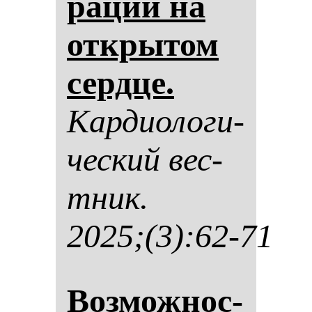
ра­ции на
от­кры­том
сер­дце.
Кар­ди­оло­ги­
чес­кий вес­
тник.
2025;(3):62-71
Воз­мож­нос­