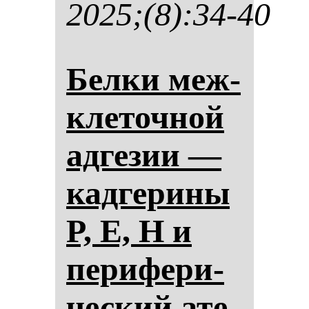
2025;(8):34-40
Бел­ки меж­
кле­точ­ной
ад­ге­зии —
кад­ге­ри­ны
P, E, H и
пе­ри­фе­ри­
чес­кий ате­