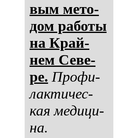
вым ме­то­
дом ра­бо­ты
на Край­
нем Се­ве­
ре.
Про­фи­
лак­ти­чес­
кая ме­ди­ци­
на.