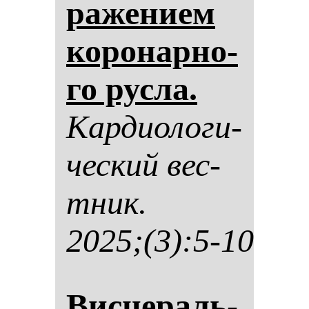
ра­же­ни­ем
ко­ро­нар­но­
го рус­ла.
Кар­ди­оло­ги­
чес­кий вес­
тник.
2025;(3):5-10
Вис­це­раль­