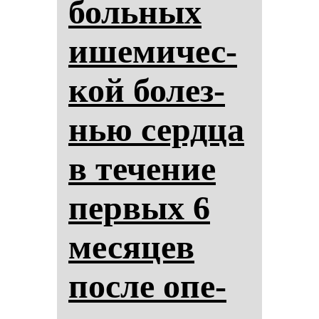
боль­ных
ише­ми­чес­
кой бо­лез­
нью сер­дца
в те­че­ние
пер­вых 6
ме­ся­цев
пос­ле опе­