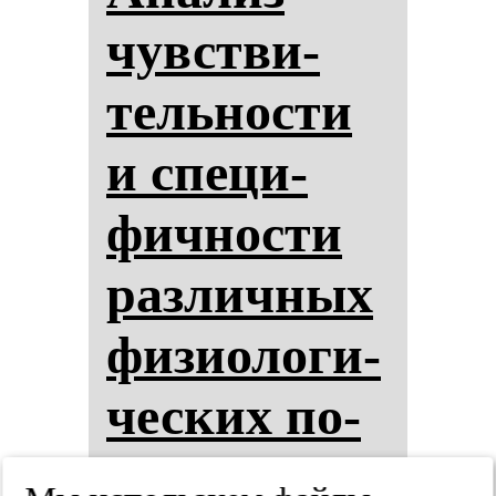
чувстви­
тель­нос­ти
и спе­ци­
фич­нос­ти
раз­лич­ных
фи­зи­оло­ги­
чес­ких по­
ка­за­те­лей