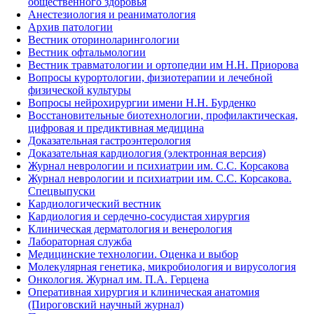
общественного здоровья
Анестезиология и реаниматология
Архив патологии
Вестник оториноларингологии
Вестник офтальмологии
Вестник травматологии и ортопедии им Н.Н. Приорова
Вопросы курортологии, физиотерапии и лечебной
физической культуры
Вопросы нейрохирургии имени Н.Н. Бурденко
Восстановительные биотехнологии, профилактическая,
цифровая и предиктивная медицина
Доказательная гастроэнтерология
Доказательная кардиология (электронная версия)
Журнал неврологии и психиатрии им. С.С. Корсакова
Журнал неврологии и психиатрии им. С.С. Корсакова.
Спецвыпуски
Кардиологический вестник
Кардиология и сердечно-сосудистая хирургия
Клиническая дерматология и венерология
Лабораторная служба
Медицинские технологии. Оценка и выбор
Молекулярная генетика, микробиология и вирусология
Онкология. Журнал им. П.А. Герцена
Оперативная хирургия и клиническая анатомия
(Пироговский научный журнал)