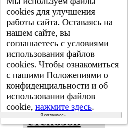
Мы используем файлы
ко­ро­нар­но­
cооkies для улучшения
работы сайта. Оставаясь на
го кро­во­то­
нашем сайте, вы
ка для
соглашаетесь с условиями
использования файлов
оцен­ки
cооkies. Чтобы ознакомиться
фун­кци­
с нашими Положениями о
конфиденциальности и об
ональ­ной
использовании файлов
зна­чи­мос­ти
cookie,
нажмите здесь
.
Я соглашаюсь
сте­но­зов