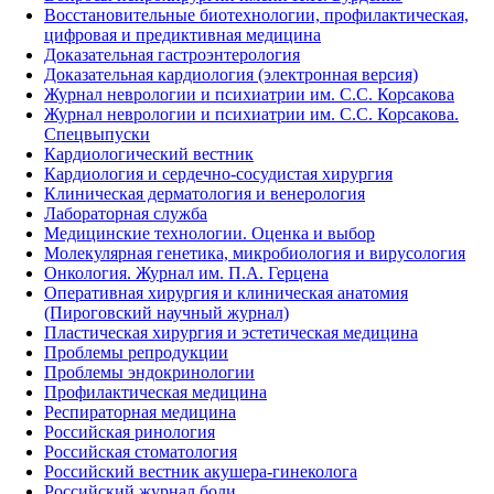
Восстановительные биотехнологии, профилактическая,
цифровая и предиктивная медицина
Доказательная гастроэнтерология
Доказательная кардиология (электронная версия)
Журнал неврологии и психиатрии им. С.С. Корсакова
Журнал неврологии и психиатрии им. С.С. Корсакова.
Спецвыпуски
Кардиологический вестник
Кардиология и сердечно-сосудистая хирургия
Клиническая дерматология и венерология
Лабораторная служба
Медицинские технологии. Оценка и выбор
Молекулярная генетика, микробиология и вирусология
Онкология. Журнал им. П.А. Герцена
Оперативная хирургия и клиническая анатомия
(Пироговский научный журнал)
Пластическая хирургия и эстетическая медицина
Проблемы репродукции
Проблемы эндокринологии
Профилактическая медицина
Респираторная медицина
Российская ринология
Российская стоматология
Российский вестник акушера-гинеколога
Российский журнал боли