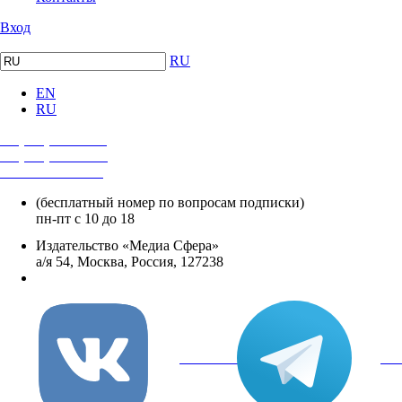
Вход
RU
EN
RU
+7 (495) 482-4118
+7 (495) 482-4329
+8 800 250-18-12
(бесплатный номер по вопросам подписки)
пн-пт с 10 до 18
Издательство «Медиа Сфера»
а/я 54, Москва, Россия, 127238
info@mediasphera.ru
вКонтакте
Tel