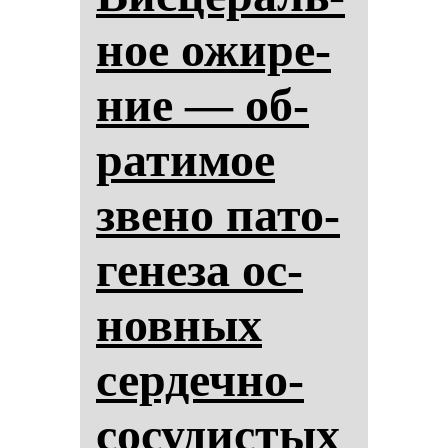
ное ожи­ре­
ние — об­
ра­ти­мое
зве­но па­то­
ге­не­за ос­
нов­ных
сер­деч­но-
со­су­дис­тых