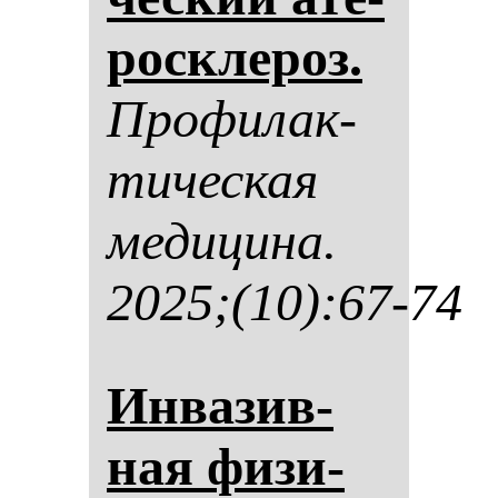
рос­кле­роз.
Про­фи­лак­
ти­чес­кая
ме­ди­ци­на.
2025;(10):67-74
Ин­ва­зив­
ная фи­зи­