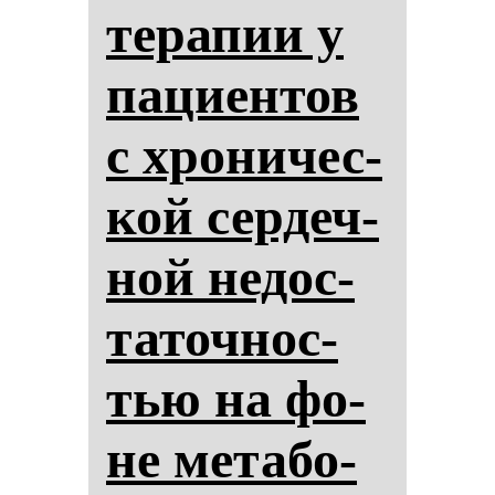
те­ра­пии у
па­ци­ен­тов
с хро­ни­чес­
кой сер­деч­
ной не­дос­
та­точ­нос­
тью на фо­
не ме­та­бо­