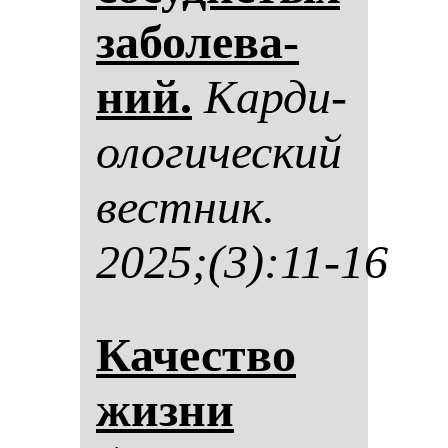
за­бо­ле­ва­
ний.
Кар­ди­
оло­ги­чес­кий
вес­тник.
2025;(3):11-16
Ка­чес­тво
жиз­ни