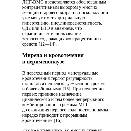
ЛНГ-ВМС представляется обоснованным
контрацептивным выбором у многих
женщин старшего возраста, поскольку они
уже могут иметь артериальную
гипертензию, инсулинорезистентность,
СД2 или ВТЭ в анамнезе, что
ограничивает использование
эстрогенсодержащих контрацептивных
средств [12—14].
Мирена и кровотечения
в перименопаузе
В переходный период менструальные
кровотечения теряют регулярность,
становятся непредсказуемыми по срокам
и более обильными [15]. При появлении
первых приливов назначение
циклического и тем более непрерывного
комбинированного режима МГТ
до окончания первого года постменопаузы
нередко приводит к прорывным
кровотечениям [16].
Как уже отмечалось, во многих странах