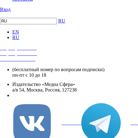
Вход
RU
EN
RU
+7 (495) 482-4118
+7 (495) 482-4329
+8 800 250-18-12
(бесплатный номер по вопросам подписки)
пн-пт с 10 до 18
Издательство «Медиа Сфера»
а/я 54, Москва, Россия, 127238
info@mediasphera.ru
вКонтакте
Tel