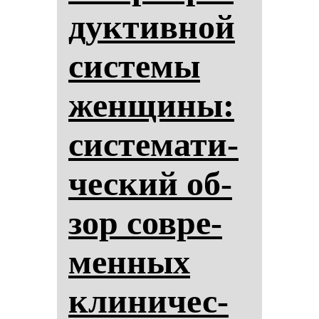
дук­тив­ной
сис­те­мы
жен­щи­ны:
сис­те­ма­ти­
чес­кий об­
зор сов­ре­
мен­ных
кли­ни­чес­