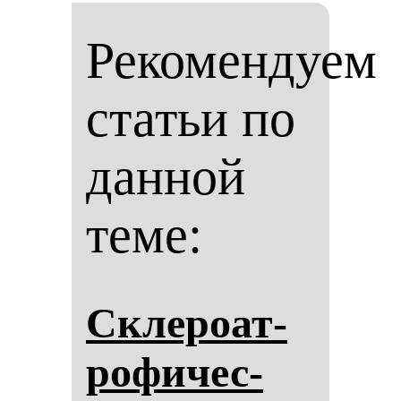
Рекомендуем
статьи по
данной
теме:
Скле­ро­ат­
ро­фи­чес­