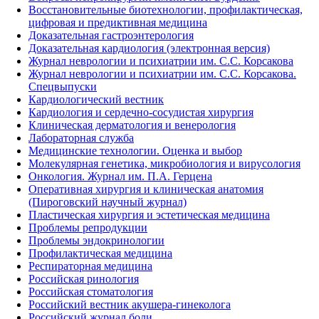
Восстановительные биотехнологии, профилактическая,
цифровая и предиктивная медицина
Доказательная гастроэнтерология
Доказательная кардиология (электронная версия)
Журнал неврологии и психиатрии им. С.С. Корсакова
Журнал неврологии и психиатрии им. С.С. Корсакова.
Спецвыпуски
Кардиологический вестник
Кардиология и сердечно-сосудистая хирургия
Клиническая дерматология и венерология
Лабораторная служба
Медицинские технологии. Оценка и выбор
Молекулярная генетика, микробиология и вирусология
Онкология. Журнал им. П.А. Герцена
Оперативная хирургия и клиническая анатомия
(Пироговский научный журнал)
Пластическая хирургия и эстетическая медицина
Проблемы репродукции
Проблемы эндокринологии
Профилактическая медицина
Респираторная медицина
Российская ринология
Российская стоматология
Российский вестник акушера-гинеколога
Российский журнал боли