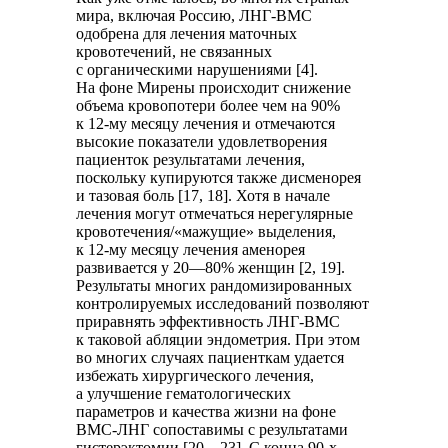
мира, включая Россию, ЛНГ-ВМС
одобрена для лечения маточных
кровотечений, не связанных
с органическими нарушениями [4].
На фоне Мирены происходит снижение
объема кровопотери более чем на 90%
к 12-му месяцу лечения и отмечаются
высокие показатели удовлетворения
пациенток результатами лечения,
поскольку купируются также дисменорея
и тазовая боль [17, 18]. Хотя в начале
лечения могут отмечаться нерегулярные
кровотечения/«мажущие» выделения,
к 12-му месяцу лечения аменорея
развивается у 20—80% женщин [2, 19].
Результаты многих рандомизированных
контролируемых исследований позволяют
приравнять эффективность ЛНГ-ВМС
к таковой абляции эндометрия. При этом
во многих случаях пациенткам удается
избежать хирургического лечения,
а улучшение гематологических
параметров и качества жизни на фоне
ВМС-ЛНГ сопоставимы с результатами
гистерэктомии [20—23]. С конца 90-х