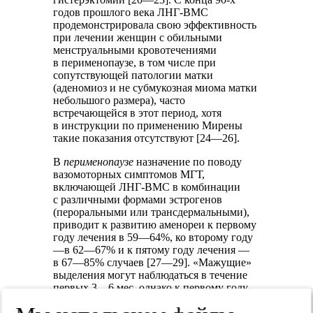
годов прошлого века ЛНГ-ВМС
продемонстрировала свою эффективность
при лечении женщин с обильными
менструальными кровотечениями
в перименопаузе, в том числе при
сопутствующей патологии матки
(аденомиоз и не субмукозная миома матки
небольшого размера), часто
встречающейся в этот период, хотя
в инструкции по применению Мирены
такие показания отсутствуют [24—26].
В
перименопаузе
назначение по поводу
вазомоторных симптомов МГТ,
включающей ЛНГ-ВМС в комбинации
с различными формами эстрогенов
(пероральными или трансдермальными),
приводит к развитию аменореи к первому
году лечения в 59—64%, ко второму году
—в 62—67% и к пятому году лечения —
в 67—85% случаев [27—29]. «Мажущие»
выделения могут наблюдаться в течение
первых 3—6 мес, однако к первому году
лечения у большинства пациенток
отмечается аменорея [27]. Наблюдение