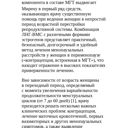
компонента в составе МГТ выдвигает
Мирену
в первый ряд средств,
оказывающих врачу существенную
помощь при ведении женщин в непростой
период возрастной перестройки
репродуктивной системы. Комбинация
ЛНГ-ВМС с различными формами
эстрогенов представляет практичный,
безопасный, долгосрочный и удобный
метод лечения менопаузальных
расстройств у женщин в перименопаузе
(«контрацепция, встроенная в МГТ»), что
находит отражение в высоких показателях
приверженности лечению.
Вне зависимости от возраста женщины
в переходный период, определяемый
с момента увеличения вариабельности
продолжительности менструальных
циклов (от 7 до 60 дней) [1], врачу
приходится решать несколько важных
клинических проблем: контрацепция,
лечение маточных кровотечений, первых
вазомоторных и других менопаузальных
симптомов, а также выявление