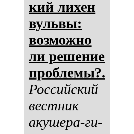
кий ли­хен
вуль­вы:
воз­мож­но
ли ре­ше­ние
проб­ле­мы?.
Рос­сий­ский
вес­тник
аку­ше­ра-ги­