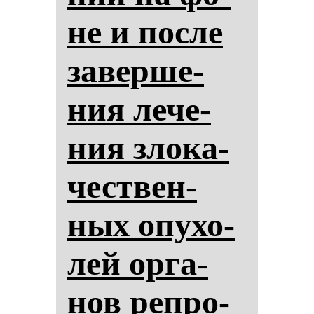
не и пос­ле
за­вер­ше­
ния ле­че­
ния зло­ка­
чес­твен­
ных опу­хо­
лей ор­га­
нов реп­ро­