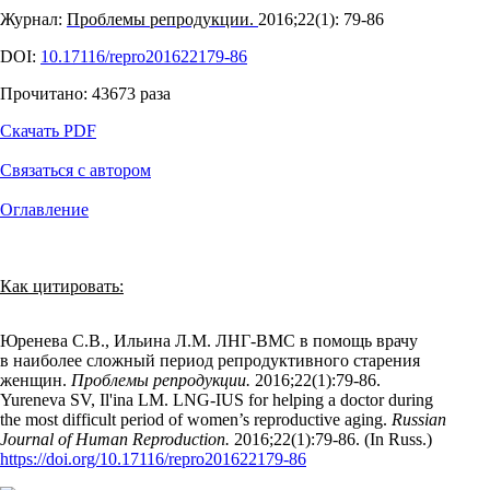
Журнал:
Проблемы репродукции.
2016;22(1): 79‑86
DOI:
10.17116/repro201622179-86
Прочитано:
43673
раза
Скачать PDF
Связаться с автором
Оглавление
Как цитировать:
Юренева С.В., Ильина Л.М. ЛНГ-ВМС в помощь врачу
в наиболее сложный период репродуктивного старения
женщин.
Проблемы репродукции.
2016;22(1):79‑86.
Yureneva SV, Il'ina LM. LNG-IUS for helping a doctor during
the most difficult period of women’s reproductive aging.
Russian
Journal of Human Reproduction.
2016;22(1):79‑86. (In Russ.)
https://doi.org/10.17116/repro201622179-86