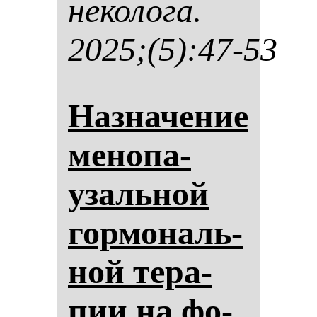
не­ко­ло­га.
2025;(5):47-53
Наз­на­че­ние
ме­но­па­
узаль­ной
гор­мо­наль­
ной те­ра­
пии на фо­