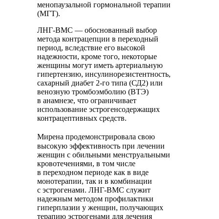
менопаузальной гормональной терапии
(МГТ).
ЛНГ-ВМС — обоснованный выбор
метода контрацепции в переходный
период, вследствие его высокой
надежности, кроме того, некоторые
женщины могут иметь артериальную
гипертензию, инсулинорезистентность,
сахарный диабет 2-го типа (СД2) или
венозную тромбоэмболию (ВТЭ)
в анамнезе, что ограничивает
использование эстрогенсодержащих
контрацептивных средств.
Мирена
продемонстрировала свою
высокую эффективность при лечении
женщин с обильными менструальными
кровотечениями, в том числе
в переходном периоде как в виде
монотерапии, так и в комбинации
с эстрогенами. ЛНГ-ВМС служит
надежным методом профилактики
гиперплазии у женщин, получающих
терапию эстрогенами для лечения