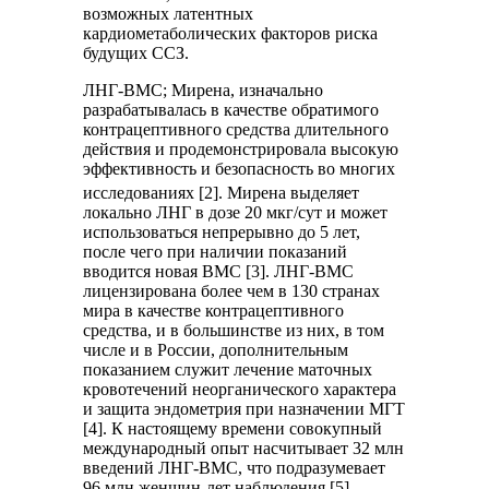
возможных латентных
кардиометаболических факторов риска
будущих ССЗ.
ЛНГ-ВМС; Мирена, изначально
разрабатывалась в качестве обратимого
контрацептивного средства длительного
действия и продемонстрировала высокую
эффективность и безопасность во многих
исследованиях [2]. Мирена
выделяет
локально ЛНГ в дозе 20 мкг/сут и может
использоваться непрерывно до 5 лет,
после чего при наличии показаний
вводится новая ВМС [3]. ЛНГ-ВМС
лицензирована более чем в 130 странах
мира в качестве контрацептивного
средства, и в большинстве из них, в том
числе и в России, дополнительным
показанием служит лечение маточных
кровотечений неорганического характера
и защита эндометрия при назначении МГТ
[4]. К настоящему времени совокупный
международный опыт насчитывает 32 млн
введений ЛНГ-ВМС, что подразумевает
96 млн женщин-лет наблюдения [5].