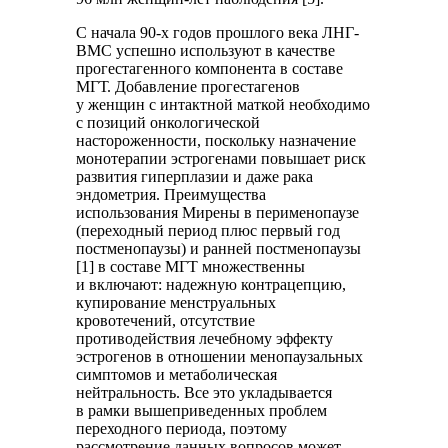
С начала 90-х годов прошлого века ЛНГ-
ВМС успешно используют в качестве
прогестагенного компонента в составе
МГТ. Добавление прогестагенов
у женщин с интактной маткой необходимо
с позиций онкологической
настороженности, поскольку назначение
монотерапии эстрогенами повышает риск
развития гиперплазии и даже рака
эндометрия. Преимущества
использования Мирены в перименопаузе
(переходный период плюс первый год
постменопаузы) и ранней постменопаузы
[1] в составе МГТ множественны
и включают: надежную контрацепцию,
купирование менструальных
кровотечений, отсутствие
противодействия лечебному эффекту
эстрогенов в отношении менопаузальных
симптомов и метаболическая
нейтральность. Все это укладывается
в рамки вышеприведенных проблем
переходного периода, поэтому
рассмотрение данных вопросов может