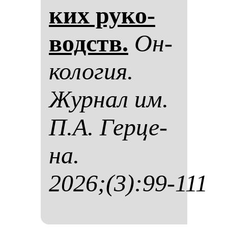
ких ру­ко­
водств.
Он­
ко­ло­гия.
Жур­нал им.
П.А. Гер­це­
на.
2026;(3):99-111