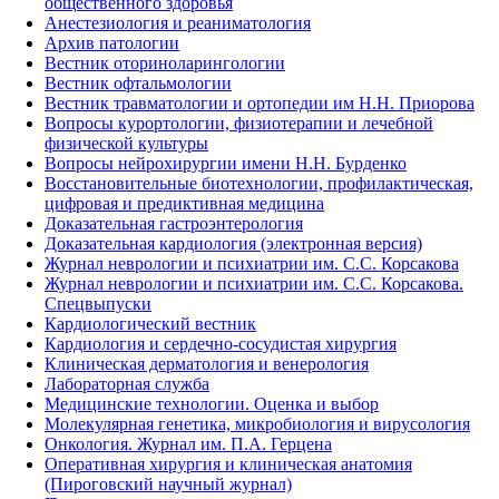
общественного здоровья
Анестезиология и реаниматология
Архив патологии
Вестник оториноларингологии
Вестник офтальмологии
Вестник травматологии и ортопедии им Н.Н. Приорова
Вопросы курортологии, физиотерапии и лечебной
физической культуры
Вопросы нейрохирургии имени Н.Н. Бурденко
Восстановительные биотехнологии, профилактическая,
цифровая и предиктивная медицина
Доказательная гастроэнтерология
Доказательная кардиология (электронная версия)
Журнал неврологии и психиатрии им. С.С. Корсакова
Журнал неврологии и психиатрии им. С.С. Корсакова.
Спецвыпуски
Кардиологический вестник
Кардиология и сердечно-сосудистая хирургия
Клиническая дерматология и венерология
Лабораторная служба
Медицинские технологии. Оценка и выбор
Молекулярная генетика, микробиология и вирусология
Онкология. Журнал им. П.А. Герцена
Оперативная хирургия и клиническая анатомия
(Пироговский научный журнал)