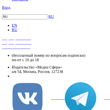
Вход
RU
EN
RU
+7 (495) 482-4118
+7 (495) 482-4329
+8 800 250-18-12
(бесплатный номер по вопросам подписки)
пн-пт с 10 до 18
Издательство «Медиа Сфера»
а/я 54, Москва, Россия, 127238
info@mediasphera.ru
вКонтакте
Tel