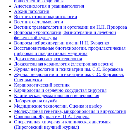
общественного здоровья
Анестезиология и реаниматология
Архив патологии
Вестник оториноларингологии
Вестник офтальмологии
Вестник травматологии и ортопедии им Н.Н. Приорова
Вопросы курортологии, физиотерапии и лечебной
физической культуры
Вопросы нейрохирургии имени Н.Н. Бурденко
Восстановительные биотехнологии, профилактическая,
цифровая и предиктивная медицина
Доказательная гастроэнтерология
Доказательная кардиология (электронная версия)
Журнал неврологии и психиатрии им. С.С. Корсакова
Журнал неврологии и психиатрии им. С.С. Корсакова.
Спецвыпуски
Кардиологический вестник
Кардиология и сердечно-сосудистая хирургия
Клиническая дерматология и венерология
Лабораторная служба
Медицинские технологии. Оценка и выбор
Молекулярная генетика, микробиология и вирусология
Онкология. Журнал им. П.А. Герцена
Оперативная хирургия и клиническая анатомия
(Пироговский научный журнал)