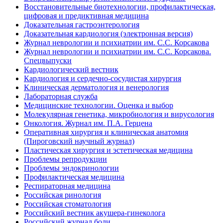
Восстановительные биотехнологии, профилактическая,
цифровая и предиктивная медицина
Доказательная гастроэнтерология
Доказательная кардиология (электронная версия)
Журнал неврологии и психиатрии им. С.С. Корсакова
Журнал неврологии и психиатрии им. С.С. Корсакова.
Спецвыпуски
Кардиологический вестник
Кардиология и сердечно-сосудистая хирургия
Клиническая дерматология и венерология
Лабораторная служба
Медицинские технологии. Оценка и выбор
Молекулярная генетика, микробиология и вирусология
Онкология. Журнал им. П.А. Герцена
Оперативная хирургия и клиническая анатомия
(Пироговский научный журнал)
Пластическая хирургия и эстетическая медицина
Проблемы репродукции
Проблемы эндокринологии
Профилактическая медицина
Респираторная медицина
Российская ринология
Российская стоматология
Российский вестник акушера-гинеколога
Российский журнал боли