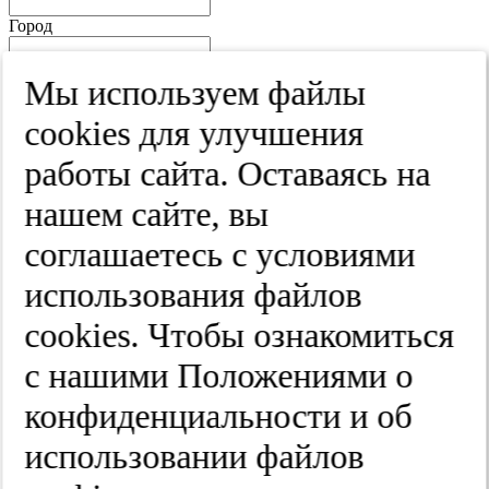
Город
Край
Мы используем файлы
Улица
cооkies для улучшения
Дом
работы сайта. Оставаясь на
Квартира
нашем сайте, вы
Название юридического лица
соглашаетесь с условиями
ИНН
использования файлов
КПП
cооkies. Чтобы ознакомиться
с нашими Положениями о
Пароль
Пароль
конфиденциальности и об
Повторите пароль
использовании файлов