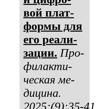
вой плат­
фор­мы для
его ре­али­
за­ции.
Про­
фи­лак­ти­
чес­кая ме­
ди­ци­на.
2025;(9):35-41