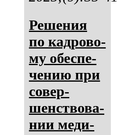
Ре­ше­ния
по кад­ро­во­
му обес­пе­
че­нию при
со­вер­
шенство­ва­
нии ме­ди­