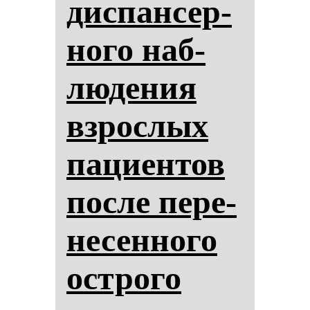
дис­пан­сер­
но­го наб­
лю­де­ния
взрос­лых
па­ци­ен­тов
пос­ле пе­ре­
не­сен­но­го
ос­тро­го