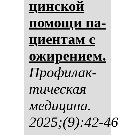
цин­ской
по­мо­щи па­
ци­ен­там с
ожи­ре­ни­ем.
Про­фи­лак­
ти­чес­кая
ме­ди­ци­на.
2025;(9):42-46