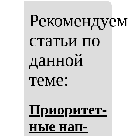
Рекомендуем
статьи по
данной
теме:
При­ори­тет­
ные нап­