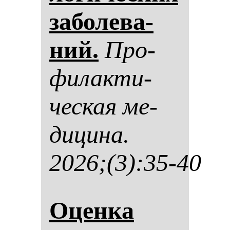
за­бо­ле­ва­
ний.
Про­
фи­лак­ти­
чес­кая ме­
ди­ци­на.
2026;(3):35-40
Оцен­ка