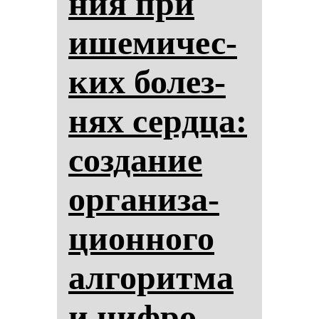
ния при
ише­ми­чес­
ких бо­лез­
нях сер­дца:
соз­да­ние
ор­га­ни­за­
ци­он­но­го
ал­го­рит­ма
и циф­ро­