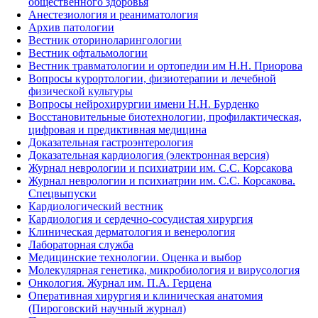
общественного здоровья
Анестезиология и реаниматология
Архив патологии
Вестник оториноларингологии
Вестник офтальмологии
Вестник травматологии и ортопедии им Н.Н. Приорова
Вопросы курортологии, физиотерапии и лечебной
физической культуры
Вопросы нейрохирургии имени Н.Н. Бурденко
Восстановительные биотехнологии, профилактическая,
цифровая и предиктивная медицина
Доказательная гастроэнтерология
Доказательная кардиология (электронная версия)
Журнал неврологии и психиатрии им. С.С. Корсакова
Журнал неврологии и психиатрии им. С.С. Корсакова.
Спецвыпуски
Кардиологический вестник
Кардиология и сердечно-сосудистая хирургия
Клиническая дерматология и венерология
Лабораторная служба
Медицинские технологии. Оценка и выбор
Молекулярная генетика, микробиология и вирусология
Онкология. Журнал им. П.А. Герцена
Оперативная хирургия и клиническая анатомия
(Пироговский научный журнал)