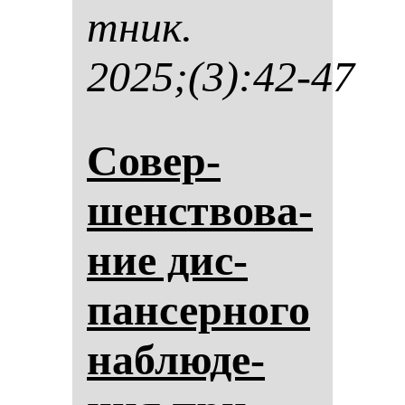
тник.
2025;(3):42-47
Со­вер­
шенство­ва­
ние дис­
пан­сер­но­го
наб­лю­де­