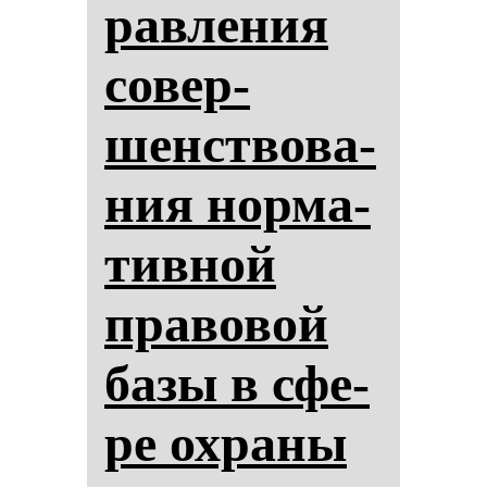
рав­ле­ния
со­вер­
шенство­ва­
ния нор­ма­
тив­ной
пра­во­вой
ба­зы в сфе­
ре ох­ра­ны