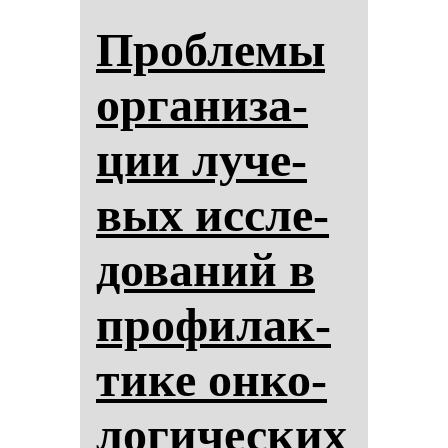
Проб­ле­мы
ор­га­ни­за­
ции лу­че­
вых ис­сле­
до­ва­ний в
про­фи­лак­
ти­ке он­ко­
ло­ги­чес­ких