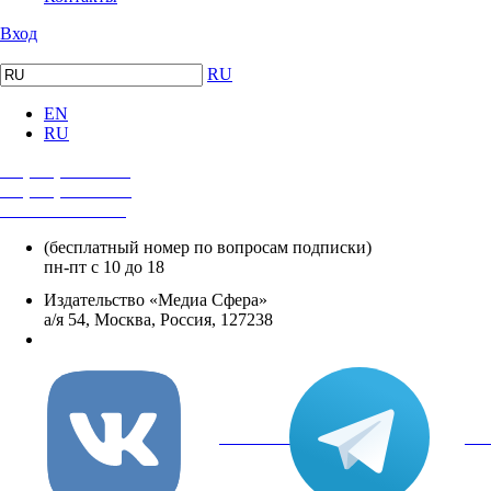
Вход
RU
EN
RU
+7 (495) 482-4118
+7 (495) 482-4329
+8 800 250-18-12
(бесплатный номер по вопросам подписки)
пн-пт с 10 до 18
Издательство «Медиа Сфера»
а/я 54, Москва, Россия, 127238
info@mediasphera.ru
вКонтакте
Tel