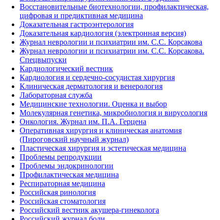
Восстановительные биотехнологии, профилактическая,
цифровая и предиктивная медицина
Доказательная гастроэнтерология
Доказательная кардиология (электронная версия)
Журнал неврологии и психиатрии им. С.С. Корсакова
Журнал неврологии и психиатрии им. С.С. Корсакова.
Спецвыпуски
Кардиологический вестник
Кардиология и сердечно-сосудистая хирургия
Клиническая дерматология и венерология
Лабораторная служба
Медицинские технологии. Оценка и выбор
Молекулярная генетика, микробиология и вирусология
Онкология. Журнал им. П.А. Герцена
Оперативная хирургия и клиническая анатомия
(Пироговский научный журнал)
Пластическая хирургия и эстетическая медицина
Проблемы репродукции
Проблемы эндокринологии
Профилактическая медицина
Респираторная медицина
Российская ринология
Российская стоматология
Российский вестник акушера-гинеколога
Российский журнал боли