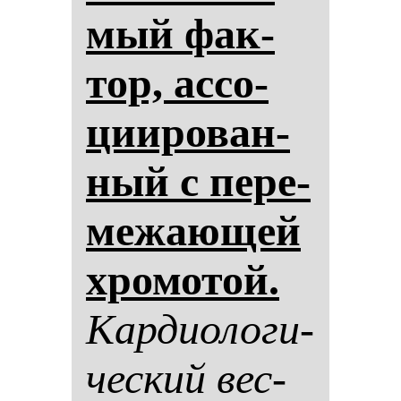
мый фак­
тор, ас­со­
ци­иро­ван­
ный с пе­ре­
ме­жа­ющей
хро­мо­той.
Кар­ди­оло­ги­
чес­кий вес­