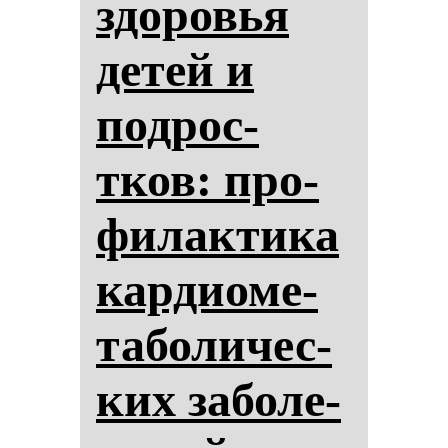
здо­ровья
де­тей и
под­рос­
тков: про­
фи­лак­ти­ка
кар­ди­оме­
та­бо­ли­чес­
ких за­бо­ле­