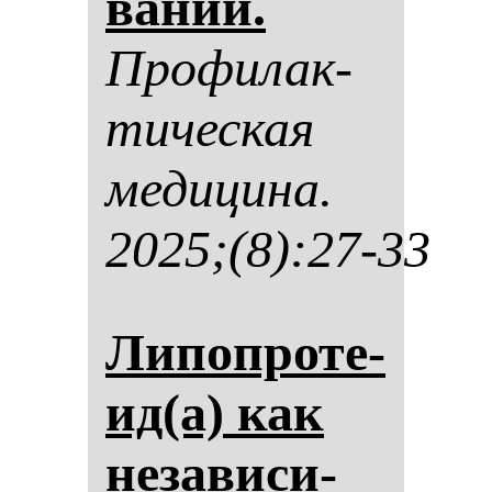
ва­ний.
Про­фи­лак­
ти­чес­кая
ме­ди­ци­на.
2025;(8):27-33
Ли­поп­ро­те­
ид(a) как
не­за­ви­си­