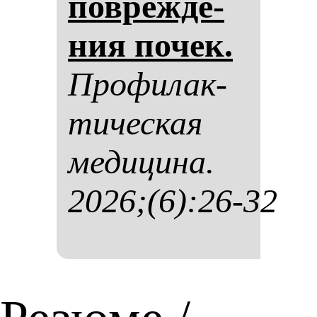
пов­реж­де­
ния по­чек.
Про­фи­лак­
ти­чес­кая
ме­ди­ци­на.
2026;(6):26-32