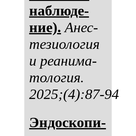
наб­лю­де­
ние).
Анес­
те­зи­оло­гия
и ре­ани­ма­
то­ло­гия.
2025;(4):87-94
Эн­дос­ко­пи­