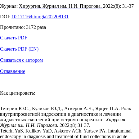
Журнал:
Хирургия. Журнал им. Н.И. Пирогова.
2022;(8): 31‑37
DOI:
10.17116/hirurgia202208131
Прочитано:
3172
раза
Скачать PDF
Скачать PDF (EN)
Связаться с автором
Оглавление
Как цитировать:
Тетерин Ю.С., Куликов Ю.Д., Аскеров А.Ч., Ярцев П.А. Роль
внутрипросветной эндоскопии в диагностике и лечении
жидкостных скоплений при остром панкреатите.
Хирургия.
Журнал им. Н.И. Пирогова.
2022;(8):31‑37.
Teterin YuS, Kulikov YuD, Askerov ACh, Yartsev PA. Intraluminal
endoscopy in diagnosis and treatment of fluid collections in acute