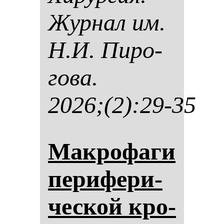
Жур­нал им.
Н.И. Пи­ро­
го­ва.
2026;(2):29-35
Мак­ро­фа­ги
пе­ри­фе­ри­
чес­кой кро­