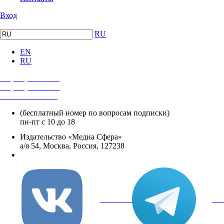
Вход
RU
EN
RU
+7 (495) 482-4118
+7 (495) 482-4329
+8 800 250-18-12
(бесплатный номер по вопросам подписки)
пн-пт с 10 до 18
Издательство «Медиа Сфера»
а/я 54, Москва, Россия, 127238
info@mediasphera.ru
вКонтакте
Tel