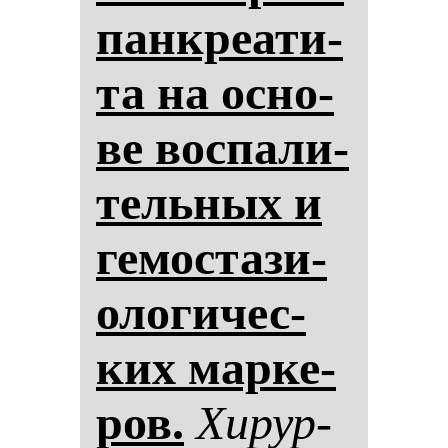
пан­кре­ати­
та на ос­но­
ве вос­па­ли­
тель­ных и
ге­мос­та­зи­
оло­ги­чес­
ких мар­ке­
ров.
Хи­рур­