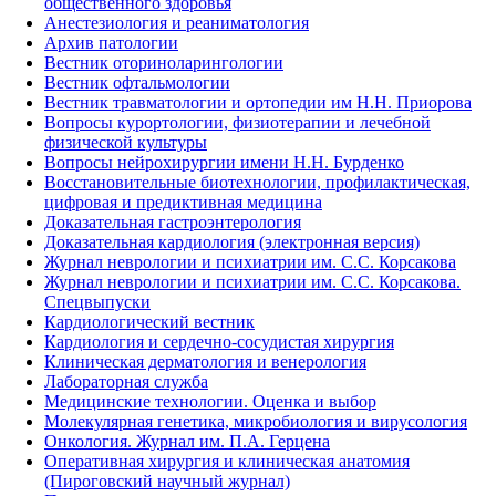
общественного здоровья
Анестезиология и реаниматология
Архив патологии
Вестник оториноларингологии
Вестник офтальмологии
Вестник травматологии и ортопедии им Н.Н. Приорова
Вопросы курортологии, физиотерапии и лечебной
физической культуры
Вопросы нейрохирургии имени Н.Н. Бурденко
Восстановительные биотехнологии, профилактическая,
цифровая и предиктивная медицина
Доказательная гастроэнтерология
Доказательная кардиология (электронная версия)
Журнал неврологии и психиатрии им. С.С. Корсакова
Журнал неврологии и психиатрии им. С.С. Корсакова.
Спецвыпуски
Кардиологический вестник
Кардиология и сердечно-сосудистая хирургия
Клиническая дерматология и венерология
Лабораторная служба
Медицинские технологии. Оценка и выбор
Молекулярная генетика, микробиология и вирусология
Онкология. Журнал им. П.А. Герцена
Оперативная хирургия и клиническая анатомия
(Пироговский научный журнал)