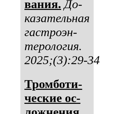
ва­ния.
До­
ка­за­тель­ная
гас­тро­эн­
те­ро­ло­гия.
2025;(3):29-34
Тром­бо­ти­
чес­кие ос­
лож­не­ния