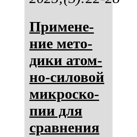
При­ме­не­
ние ме­то­
ди­ки атом­
но-си­ло­вой
мик­рос­ко­
пии для
срав­не­ния