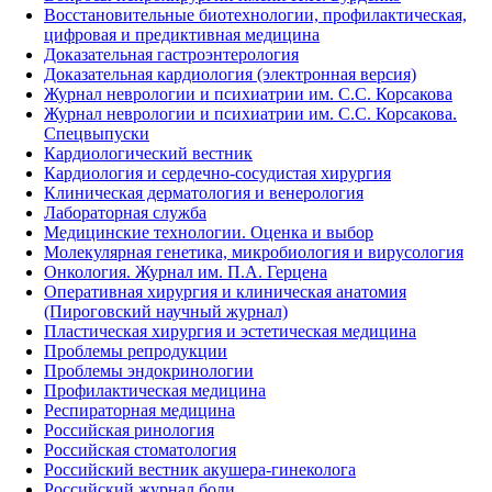
Восстановительные биотехнологии, профилактическая,
цифровая и предиктивная медицина
Доказательная гастроэнтерология
Доказательная кардиология (электронная версия)
Журнал неврологии и психиатрии им. С.С. Корсакова
Журнал неврологии и психиатрии им. С.С. Корсакова.
Спецвыпуски
Кардиологический вестник
Кардиология и сердечно-сосудистая хирургия
Клиническая дерматология и венерология
Лабораторная служба
Медицинские технологии. Оценка и выбор
Молекулярная генетика, микробиология и вирусология
Онкология. Журнал им. П.А. Герцена
Оперативная хирургия и клиническая анатомия
(Пироговский научный журнал)
Пластическая хирургия и эстетическая медицина
Проблемы репродукции
Проблемы эндокринологии
Профилактическая медицина
Респираторная медицина
Российская ринология
Российская стоматология
Российский вестник акушера-гинеколога
Российский журнал боли