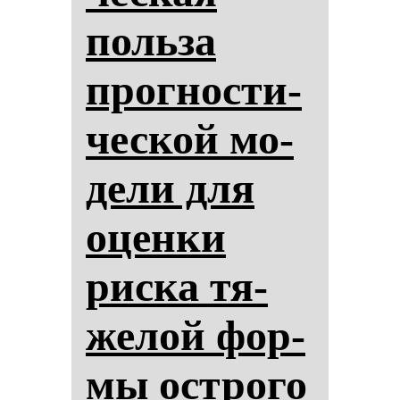
поль­за
прог­нос­ти­
чес­кой мо­
де­ли для
оцен­ки
рис­ка тя­
же­лой фор­
мы ос­тро­го