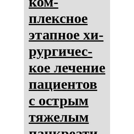
ком­
плексное
этап­ное хи­
рур­ги­чес­
кое ле­че­ние
па­ци­ен­тов
с ос­трым
тя­же­лым
пан­кре­ати­