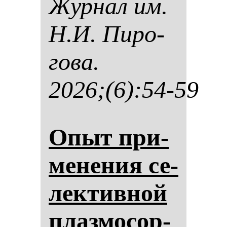
Жур­нал им.
Н.И. Пи­ро­
го­ва.
2026;(6):54-59
Опыт при­
ме­не­ния се­
лек­тив­ной
плаз­мо­сор­