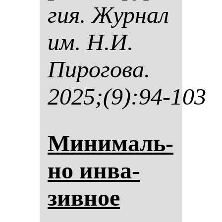
гия. Жур­нал
им. Н.И.
Пи­ро­го­ва.
2025;(9):94-103
Ми­ни­маль­
но ин­ва­
зив­ное