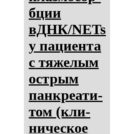
бции
вДНК/NETs
у па­ци­ен­та
с тя­же­лым
ос­трым
пан­кре­ати­
том (кли­
ни­чес­кое