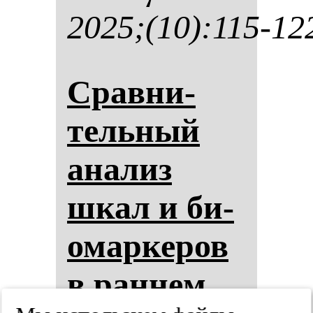
2025;(10):115-12
Срав­ни­
тель­ный
ана­лиз
шкал и би­
омар­ке­ров
в ран­нем