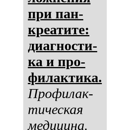
при пан­
кре­ати­те:
ди­аг­нос­ти­
ка и про­
фи­лак­ти­ка.
Про­фи­лак­
ти­чес­кая
ме­ди­ци­на.