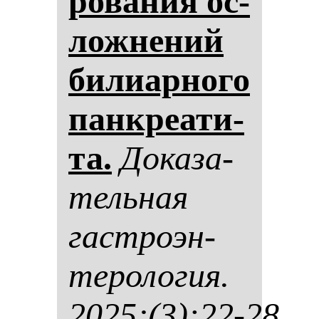
ро­ва­ния ос­
лож­не­ний
би­ли­ар­но­го
пан­кре­ати­
та.
До­ка­за­
тель­ная
гас­тро­эн­
те­ро­ло­гия.
2025;(3):22-28