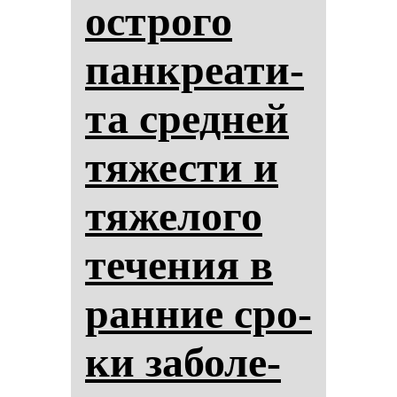
ос­тро­го
пан­кре­ати­
та сред­ней
тя­жес­ти и
тя­же­ло­го
те­че­ния в
ран­ние сро­
ки за­бо­ле­