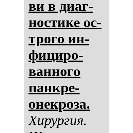
ви в ди­аг­
нос­ти­ке ос­
тро­го ин­
фи­ци­ро­
ван­но­го
пан­кре­
онек­ро­за.
Хи­рур­гия.