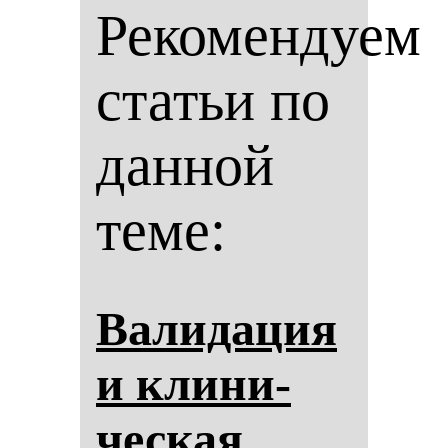
Рекомендуем
статьи по
данной
теме:
Ва­ли­да­ция
и кли­ни­
чес­кая