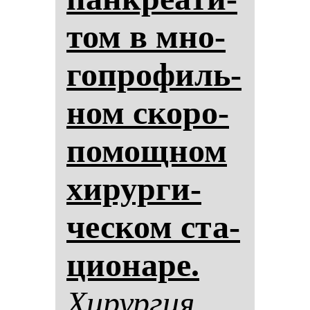
том в мно­
гоп­ро­филь­
ном ско­ро­
по­мощ­ном
хи­рур­ги­
чес­ком ста­
ци­она­ре.
Хи­рур­гия.