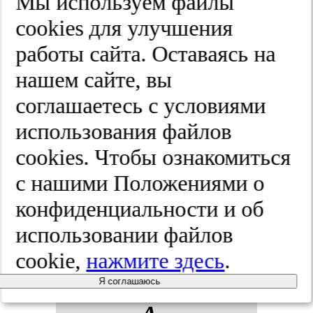
Мы используем файлы
прог­но­зи­
cооkies для улучшения
ро­ва­нии
работы сайта. Оставаясь на
нашем сайте, вы
тя­же­ло­го
соглашаетесь с условиями
ос­тро­го
использования файлов
cооkies. Чтобы ознакомиться
пан­кре­ати­
с нашими Положениями о
та: рет­рос­
конфиденциальности и об
пек­тив­ное
использовании файлов
cookie,
нажмите здесь
.
ис­сле­до­ва­
Я соглашаюсь