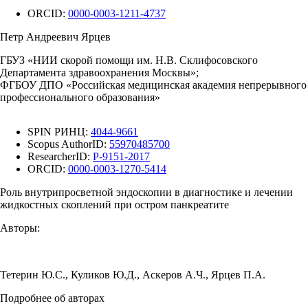
ORCID:
0000-0003-1211-4737
Петр Андреевич Ярцев
ГБУЗ «НИИ скорой помощи им. Н.В. Склифосовского
Департамента здравоохранения Москвы»;
ФГБОУ ДПО «Российская медицинская академия непрерывного
профессионального образования»
SPIN РИНЦ:
4044-9661
Scopus AuthorID:
55970485700
ResearcherID:
P-9151-2017
ORCID:
0000-0003-1270-5414
Роль внутрипросветной эндоскопии в диагностике и лечении
жидкостных скоплений при остром панкреатите
Авторы:
Тетерин Ю.С.
,
Куликов Ю.Д.
,
Аскеров А.Ч.
,
Ярцев П.А.
Подробнее об авторах