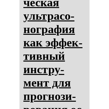
чес­кая
ультра­со­
ног­ра­фия
как эф­фек­
тив­ный
инстру­
мент для
прог­но­зи­