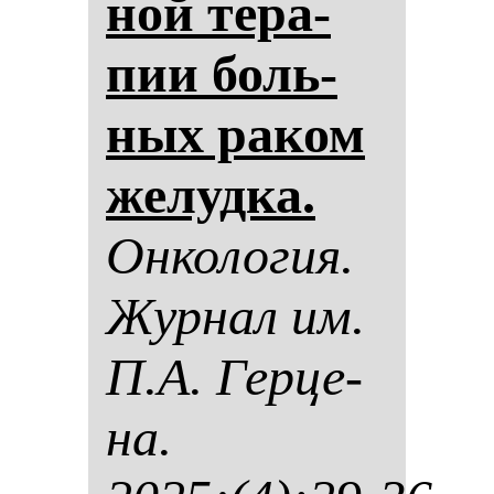
ной те­ра­
пии боль­
ных ра­ком
же­луд­ка.
Он­ко­ло­гия.
Жур­нал им.
П.А. Гер­це­
на.