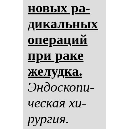
но­вых ра­
ди­каль­ных
опе­ра­ций
при ра­ке
же­луд­ка.
Эн­дос­ко­пи­
чес­кая хи­
рур­гия.