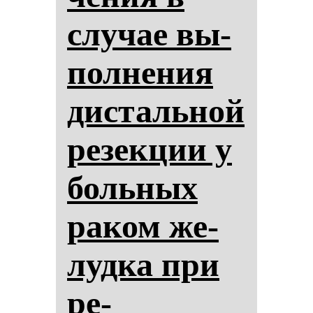
слу­чае вы­
пол­не­ния
дис­таль­ной
ре­зек­ции у
боль­ных
ра­ком же­
луд­ка при
ре­