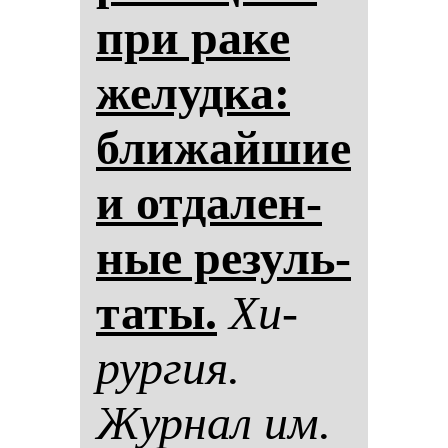
при ра­ке
же­луд­ка:
бли­жай­шие
и от­да­лен­
ные ре­зуль­
та­ты.
Хи­
рур­гия.
Жур­нал им.