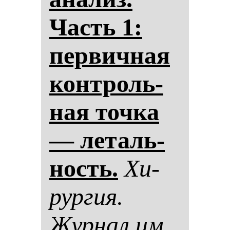
Часть 1:
пер­вич­ная
кон­троль­
ная точ­ка
— ле­таль­
ность.
Хи­
рур­гия.
Жур­нал им.