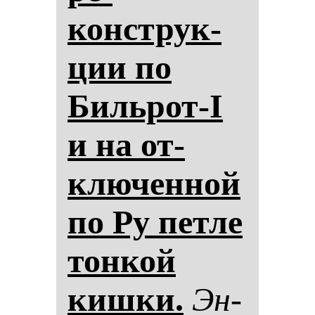
конструк­
ции по
Биль­рот-I
и на от­
клю­чен­ной
по Ру пет­ле
тон­кой
киш­ки.
Эн­