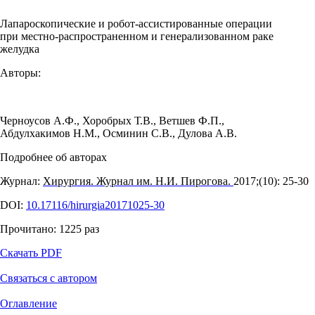
Лапароскопические и робот-ассистированные операции
при местно-распространенном и генерализованном раке
желудка
Авторы:
Черноусов А.Ф.
,
Хоробрых Т.В.
,
Ветшев Ф.П.
,
Абдулхакимов Н.М.
,
Осминин С.В.
,
Дулова А.В.
Подробнее об авторах
Журнал:
Хирургия. Журнал им. Н.И. Пирогова.
2017;(10): 25‑30
DOI:
10.17116/hirurgia20171025-30
Прочитано:
1225
раз
Скачать PDF
Связаться с автором
Оглавление