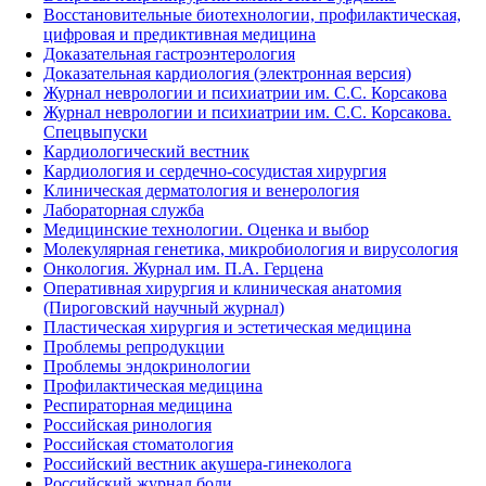
Восстановительные биотехнологии, профилактическая,
цифровая и предиктивная медицина
Доказательная гастроэнтерология
Доказательная кардиология (электронная версия)
Журнал неврологии и психиатрии им. С.С. Корсакова
Журнал неврологии и психиатрии им. С.С. Корсакова.
Спецвыпуски
Кардиологический вестник
Кардиология и сердечно-сосудистая хирургия
Клиническая дерматология и венерология
Лабораторная служба
Медицинские технологии. Оценка и выбор
Молекулярная генетика, микробиология и вирусология
Онкология. Журнал им. П.А. Герцена
Оперативная хирургия и клиническая анатомия
(Пироговский научный журнал)
Пластическая хирургия и эстетическая медицина
Проблемы репродукции
Проблемы эндокринологии
Профилактическая медицина
Респираторная медицина
Российская ринология
Российская стоматология
Российский вестник акушера-гинеколога
Российский журнал боли