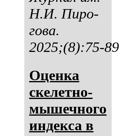
Н.И. Пи­ро­
го­ва.
2025;(8):75-89
Оцен­ка
ске­лет­но-
мы­шеч­но­го
ин­дек­са в