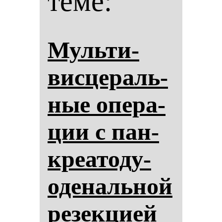
теме:
Муль­ти­
вис­це­раль­
ные опе­ра­
ции с пан­
кре­ато­ду­
оде­наль­ной
ре­зек­ци­ей