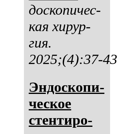
дос­ко­пи­чес­
кая хи­рур­
гия.
2025;(4):37-43
Эн­дос­ко­пи­
чес­кое
стен­ти­ро­