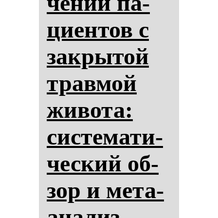
че­нии па­
ци­ен­тов с
зак­ры­той
трав­мой
жи­во­та:
сис­те­ма­ти­
чес­кий об­
зор и ме­та­
ана­лиз.