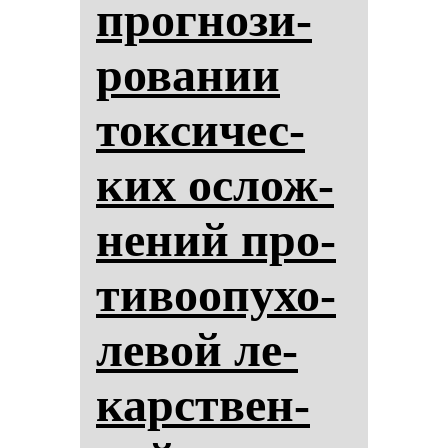
прог­но­зи­
ро­ва­нии
ток­си­чес­
ких ос­лож­
не­ний про­
ти­во­опу­хо­
ле­вой ле­
карствен­