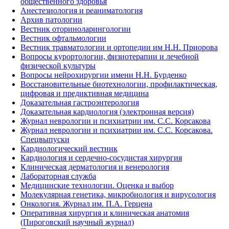
общественного здоровья
Анестезиология и реаниматология
Архив патологии
Вестник оториноларингологии
Вестник офтальмологии
Вестник травматологии и ортопедии им Н.Н. Приорова
Вопросы курортологии, физиотерапии и лечебной
физической культуры
Вопросы нейрохирургии имени Н.Н. Бурденко
Восстановительные биотехнологии, профилактическая,
цифровая и предиктивная медицина
Доказательная гастроэнтерология
Доказательная кардиология (электронная версия)
Журнал неврологии и психиатрии им. С.С. Корсакова
Журнал неврологии и психиатрии им. С.С. Корсакова.
Спецвыпуски
Кардиологический вестник
Кардиология и сердечно-сосудистая хирургия
Клиническая дерматология и венерология
Лабораторная служба
Медицинские технологии. Оценка и выбор
Молекулярная генетика, микробиология и вирусология
Онкология. Журнал им. П.А. Герцена
Оперативная хирургия и клиническая анатомия
(Пироговский научный журнал)