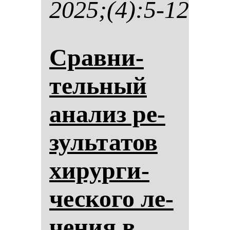
2025;(4):5-12
Срав­ни­
тель­ный
ана­лиз ре­
зуль­та­тов
хи­рур­ги­
чес­ко­го ле­
че­ния в