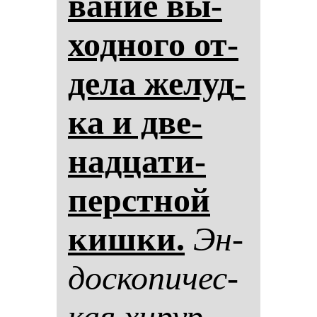
ва­ние вы­
ход­но­го от­
де­ла же­луд­
ка и две­
над­ца­ти­
перстной
киш­ки.
Эн­
дос­ко­пи­чес­
кая хи­рур­