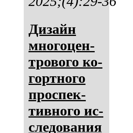
2025;(4):29-36
Ди­зайн
мно­го­цен­
тро­во­го ко­
гор­тно­го
прос­пек­
тив­но­го ис­
сле­до­ва­ния