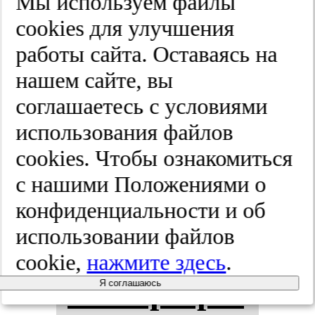
Мы используем файлы
тью сис­те­
cооkies для улучшения
мы ре­па­ра­
работы сайта. Оставаясь на
нашем сайте, вы
ции нес­па­
соглашаетесь с условиями
рен­ных ос­
использования файлов
cооkies. Чтобы ознакомиться
но­ва­ний
с нашими Положениями о
ДНК и PD-
конфиденциальности и об
использовании файлов
L1-ста­ту­
cookie,
нажмите здесь
.
сом при ра­
Я соглашаюсь