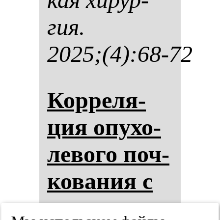
гия.
2025;(4):68-72
Кор­ре­ля­
ция опу­хо­
ле­во­го поч­
ко­ва­ния с
сох­ран­нос­