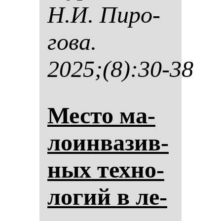
Н.И. Пи­ро­
го­ва.
2025;(8):30-38
Мес­то ма­
ло­ин­ва­зив­
ных тех­но­
ло­гий в ле­