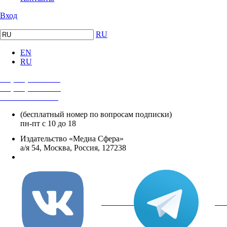
Вход
RU
EN
RU
+7 (495) 482-4118
+7 (495) 482-4329
+8 800 250-18-12
(бесплатный номер по вопросам подписки)
пн-пт с 10 до 18
Издательство «Медиа Сфера»
а/я 54, Москва, Россия, 127238
info@mediasphera.ru
вКонтакте
Tel