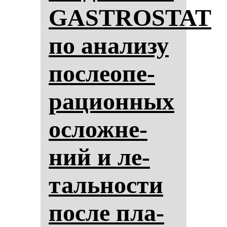
GASTROSTAT
по ана­ли­зу
пос­ле­опе­
ра­ци­он­ных
ос­лож­не­
ний и ле­
таль­нос­ти
пос­ле пла­