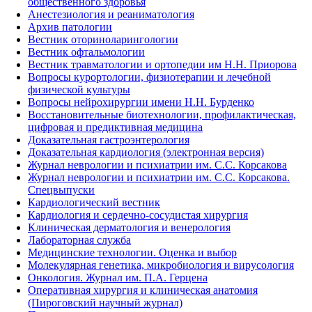
общественного здоровья
Анестезиология и реаниматология
Архив патологии
Вестник оториноларингологии
Вестник офтальмологии
Вестник травматологии и ортопедии им Н.Н. Приорова
Вопросы курортологии, физиотерапии и лечебной
физической культуры
Вопросы нейрохирургии имени Н.Н. Бурденко
Восстановительные биотехнологии, профилактическая,
цифровая и предиктивная медицина
Доказательная гастроэнтерология
Доказательная кардиология (электронная версия)
Журнал неврологии и психиатрии им. С.С. Корсакова
Журнал неврологии и психиатрии им. С.С. Корсакова.
Спецвыпуски
Кардиологический вестник
Кардиология и сердечно-сосудистая хирургия
Клиническая дерматология и венерология
Лабораторная служба
Медицинские технологии. Оценка и выбор
Молекулярная генетика, микробиология и вирусология
Онкология. Журнал им. П.А. Герцена
Оперативная хирургия и клиническая анатомия
(Пироговский научный журнал)