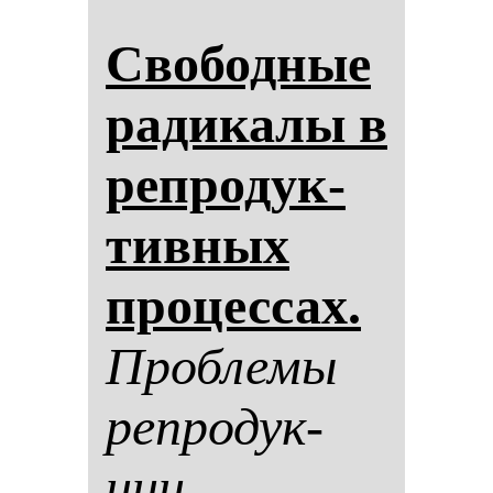
Сво­бод­ные
ра­ди­ка­лы в
реп­ро­дук­
тив­ных
про­цес­сах.
Проб­ле­мы
реп­ро­дук­
ции.