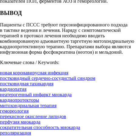
показателей ПОЛ, ферментов АОЗ и гемореологии.
ВЫВОД
Пациенты с ПССС требуют персонифицированного подхода
в тактике ведения и лечения. Наряду с симптоматической
терапией в протокол лечения необходимо вводить
комбинированную адъювантную таргетную митохондриальную
кардиопротективную терапию. Препаратами выбора являются
инфузионная форма фосфокреатина (неотон) и мельдоний.
Ключевые слова / Keywords:
новая коронавирусная инфекция
постковидный сердечно-сосудистый синдром
постковидная тахикардия
кардиопатия
неатерогенный инфаркт миокарда
кардиопротекторы
митохондриальная терапия
гемореология
перекисное окисление липидов
перфузия миокарда
сократительная способность миокарда
реполяризация