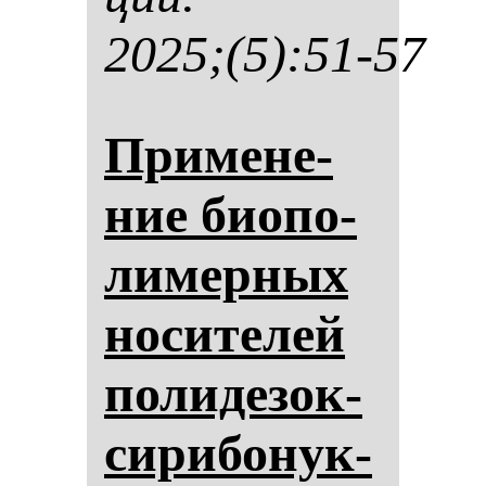
2025;(5):51-57
При­ме­не­
ние би­опо­
ли­мер­ных
но­си­те­лей
по­ли­де­зок­
си­ри­бо­нук­