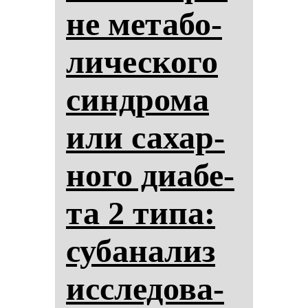
не ме­та­бо­
ли­чес­ко­го
син­дро­ма
или са­хар­
но­го ди­абе­
та 2 ти­па:
су­ба­на­лиз
ис­сле­до­ва­