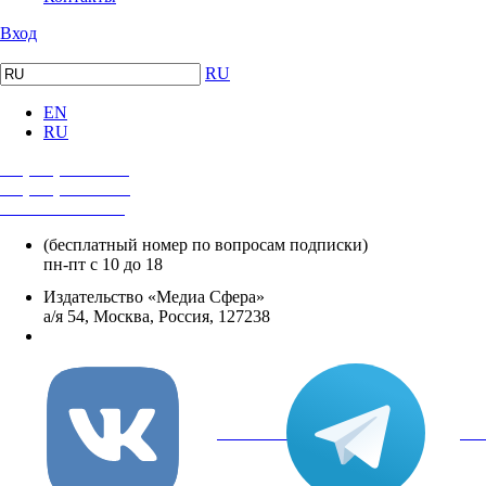
Вход
RU
EN
RU
+7 (495) 482-4118
+7 (495) 482-4329
+8 800 250-18-12
(бесплатный номер по вопросам подписки)
пн-пт с 10 до 18
Издательство «Медиа Сфера»
а/я 54, Москва, Россия, 127238
info@mediasphera.ru
вКонтакте
Tel