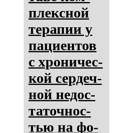
плексной
те­ра­пии у
па­ци­ен­тов
с хро­ни­чес­
кой сер­деч­
ной не­дос­
та­точ­нос­
тью на фо­