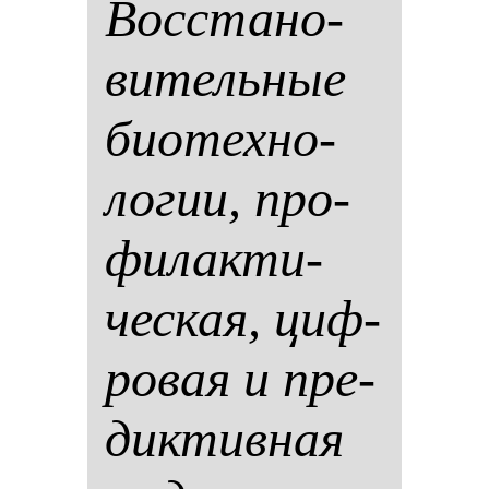
Вос­ста­но­
ви­тель­ные
би­отех­но­
ло­гии, про­
фи­лак­ти­
чес­кая, циф­
ро­вая и пре­
дик­тив­ная