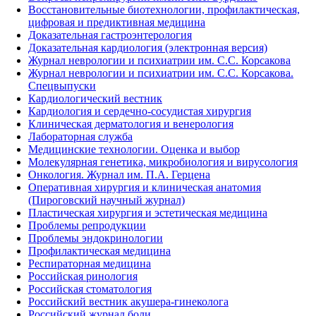
Восстановительные биотехнологии, профилактическая,
цифровая и предиктивная медицина
Доказательная гастроэнтерология
Доказательная кардиология (электронная версия)
Журнал неврологии и психиатрии им. С.С. Корсакова
Журнал неврологии и психиатрии им. С.С. Корсакова.
Спецвыпуски
Кардиологический вестник
Кардиология и сердечно-сосудистая хирургия
Клиническая дерматология и венерология
Лабораторная служба
Медицинские технологии. Оценка и выбор
Молекулярная генетика, микробиология и вирусология
Онкология. Журнал им. П.А. Герцена
Оперативная хирургия и клиническая анатомия
(Пироговский научный журнал)
Пластическая хирургия и эстетическая медицина
Проблемы репродукции
Проблемы эндокринологии
Профилактическая медицина
Респираторная медицина
Российская ринология
Российская стоматология
Российский вестник акушера-гинеколога
Российский журнал боли