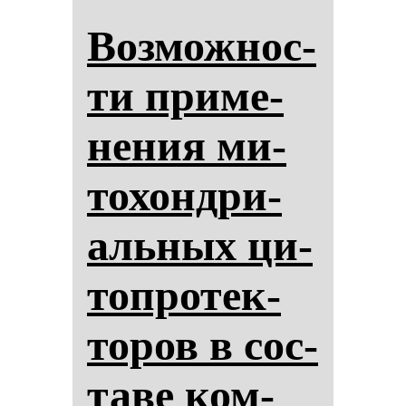
Воз­мож­нос­
ти при­ме­
не­ния ми­
то­хон­дри­
аль­ных ци­
топ­ро­тек­
то­ров в сос­
та­ве ком­