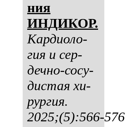
ния
ИНДИКОР.
Кар­ди­оло­
гия и сер­
деч­но-со­су­
дис­тая хи­
рур­гия.
2025;(5):566-576