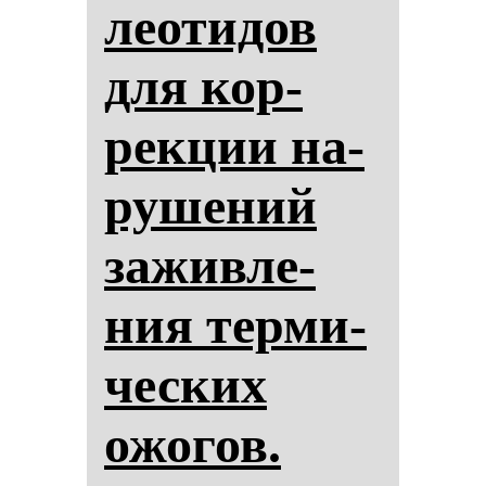
ле­оти­дов
для кор­
рек­ции на­
ру­ше­ний
за­жив­ле­
ния тер­ми­
чес­ких
ожо­гов.