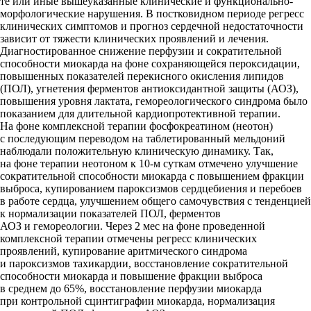
те или иные вышеуказанные клинические и функционально-
морфологические нарушения. В постковидном периоде регресс
клинических симптомов и прогноз сердечной недостаточности
зависит от тяжести клинических проявлений и лечения.
Диагностированное снижение перфузии и сократительной
способности миокарда на фоне сохраняющейся пероксидации,
повышенных показателей перекисного окисления липидов
(ПОЛ), угнетения ферментов антиоксидантной защиты (АОЗ),
повышения уровня лактата, гемореологического синдрома было
показанием для длительной кардиопротективной терапии.
На фоне комплексной терапии фосфокреатином (неотон)
с последующим переводом на таблетированный мельдоний
наблюдали положительную клиническую динамику. Так,
на фоне терапии неотоном к 10-м суткам отмечено улучшение
сократительной способности миокарда с повышением фракции
выброса, купированием пароксизмов сердцебиения и перебоев
в работе сердца, улучшением общего самочувствия с тенденцией
к нормализации показателей ПОЛ, ферментов
АОЗ и гемореологии. Через 2 мес на фоне проведенной
комплексной терапии отмечены регресс клинических
проявлений, купирование аритмического синдрома
и пароксизмов тахикардии, восстановление сократительной
способности миокарда и повышение фракции выброса
в среднем до 65%, восстановление перфузии миокарда
при контрольной сцинтиграфии миокарда, нормализация