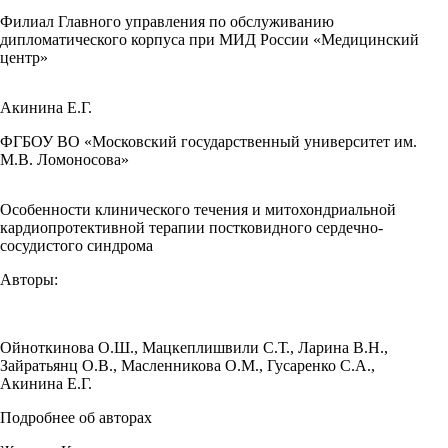
Филиал Главного управления по обслуживанию
дипломатического корпуса при МИД России «Медицинский
центр»
Акинина Е.Г.
ФГБОУ ВО «Московский государственный университет им.
М.В. Ломоносова»
Особенности клинического течения и митохондриальной
кардиопротективной терапии постковидного сердечно-
сосудистого синдрома
Авторы:
Ойноткинова О.Ш.
,
Мацкеплишвили С.Т.
,
Ларина В.Н.
,
Зайратьянц О.В.
,
Масленникова О.М.
,
Гусаренко С.А.
,
Акинина Е.Г.
Подробнее об авторах