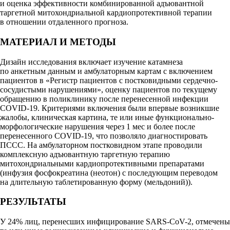
и оценка эффективности комбинированной адъювантной
таргетной митохондриальной кардиопротективной терапии
в отношении отдаленного прогноза.
МАТЕРИАЛ И МЕТОДЫ
Дизайн исследования включает изучение катамнеза
по анкетным данным и амбулаторным картам с включением
пациентов в «Регистр пациентов с постковидными сердечно-
сосудистыми нарушениями», оценку пациентов по текущему
обращению в поликлинику после перенесенной инфекции
COVID-19. Критериями включения были впервые возникшие
жалобы, клиническая картина, те или иные функционально-
морфологические нарушения через 1 мес и более после
перенесенного COVID-19, что позволяло диагностировать
ПССС. На амбулаторном постковидном этапе проводили
комплексную адъювантную таргетную терапию
митохондриальными кардиопротективными препаратами
(инфузия фосфокреатина (неотон) с последующим переводом
на длительную таблетированную форму (мельдоний)).
РЕЗУЛЬТАТЫ
У 24% лиц, перенесших инфицирование SARS-CoV-2, отмечены