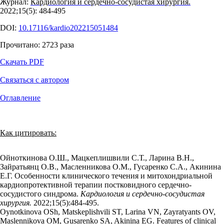
Журнал:
Кардиология и сердечно-сосудистая хирургия.
2022;15(5): 484‑495
DOI:
10.17116/kardio202215051484
Прочитано:
2723
раза
Скачать PDF
Связаться с автором
Оглавление
Как цитировать:
Ойноткинова О.Ш., Мацкеплишвили С.Т., Ларина В.Н.,
Зайратьянц О.В., Масленникова О.М., Гусаренко С.А., Акинина
Е.Г. Особенности клинического течения и митохондриальной
кардиопротективной терапии постковидного сердечно-
сосудистого синдрома.
Кардиология и сердечно-сосудистая
хирургия.
2022;15(5):484‑495.
Oynotkinova OSh, Matskeplishvili ST, Larina VN, Zayratyants OV,
Maslennikova OM, Gusarenko SA, Akinina EG. Features of clinical