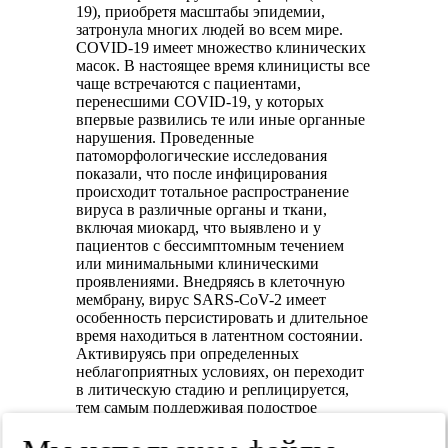
19), приобретя масштабы эпидемии,
затронула многих людей во всем мире.
COVID-19 имеет множество клинических
масок. В настоящее время клиницисты все
чаще встречаются с пациентами,
перенесшими COVID-19, у которых
впервые развились те или иные органные
нарушения. Проведенные
патоморфологические исследования
показали, что после инфицирования
происходит тотальное распространение
вируса в различные органы и ткани,
включая миокард, что выявлено и у
пациентов с бессимптомным течением
или минимальными клиническими
проявлениями. Внедряясь в клеточную
мембрану, вирус SARS-CoV-2 имеет
особенность персистировать и длительное
время находиться в латентном состоянии.
Активируясь при определенных
неблагоприятных условиях, он переходит
в литическую стадию и реплицируется,
тем самым поддерживая подострое
состояние на полиорганном уровне.
Высокая частота тяжелых форм