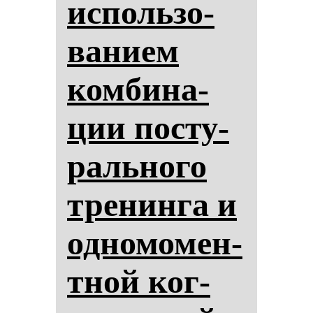
ис­поль­зо­
ва­ни­ем
ком­би­на­
ции пос­ту­
раль­но­го
тре­нин­га и
од­но­мо­мен­
тной ког­