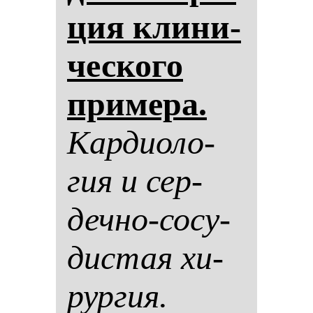
ция кли­ни­
чес­ко­го
при­ме­ра.
Кар­ди­оло­
гия и сер­
деч­но-со­су­
дис­тая хи­
рур­гия.