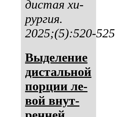
дис­тая хи­
рур­гия.
2025;(5):520-525
Вы­де­ле­ние
дис­таль­ной
пор­ции ле­
вой внут­
рен­ней