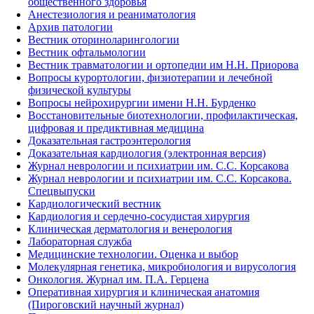
общественного здоровья
Анестезиология и реаниматология
Архив патологии
Вестник оториноларингологии
Вестник офтальмологии
Вестник травматологии и ортопедии им Н.Н. Приорова
Вопросы курортологии, физиотерапии и лечебной
физической культуры
Вопросы нейрохирургии имени Н.Н. Бурденко
Восстановительные биотехнологии, профилактическая,
цифровая и предиктивная медицина
Доказательная гастроэнтерология
Доказательная кардиология (электронная версия)
Журнал неврологии и психиатрии им. С.С. Корсакова
Журнал неврологии и психиатрии им. С.С. Корсакова.
Спецвыпуски
Кардиологический вестник
Кардиология и сердечно-сосудистая хирургия
Клиническая дерматология и венерология
Лабораторная служба
Медицинские технологии. Оценка и выбор
Молекулярная генетика, микробиология и вирусология
Онкология. Журнал им. П.А. Герцена
Оперативная хирургия и клиническая анатомия
(Пироговский научный журнал)