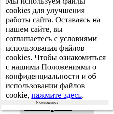
Мы используем файлы
cооkies для улучшения
Фак­то­ры,
работы сайта. Оставаясь на
нашем сайте, вы
оп­ре­де­ля­
соглашаетесь с условиями
ющие прог­
использования файлов
cооkies. Чтобы ознакомиться
ноз у боль­
с нашими Положениями о
ных ИБС с
конфиденциальности и об
использовании файлов
ма­лым ди­
cookie,
нажмите здесь
.
амет­ром
Я соглашаюсь