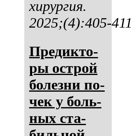
хи­рур­гия.
2025;(4):405-411
Пре­дик­то­
ры ос­трой
бо­лез­ни по­
чек у боль­
ных ста­
биль­ной