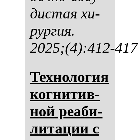
дис­тая хи­
рур­гия.
2025;(4):412-417
Тех­но­ло­гия
ког­ни­тив­
ной ре­аби­
ли­та­ции с