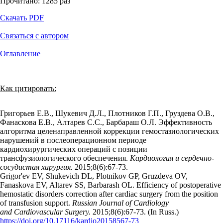
Прочитано:
1285
раз
Скачать PDF
Связаться с автором
Оглавление
Как цитировать:
Григорьев Е.В., Шукевич Д.Л., Плотников Г.П., Груздева О.В.,
Фанаскова Е.В., Алтарев С.С., Барбараш О.Л. Эффективность
алгоритма целенаправленной коррекции гемостазиологических
нарушений в послеоперационном периоде
кардиохирургических операций с позиции
трансфузиологического обеспечения.
Кардиология и сердечно-
сосудистая хирургия.
2015;8(6):67‑73.
Grigor'ev EV, Shukevich DL, Plotnikov GP, Gruzdeva OV,
Fanaskova EV, Altarev SS, Barbarash OL. Efficiency of postoperative
hemostatic disorders correction after cardiac surgery from the position
of transfusion support.
Russian Journal of Cardiology
and Cardiovascular Surgery.
2015;8(6):67‑73. (In Russ.)
https://doi.org/10.17116/kardio20158567-73