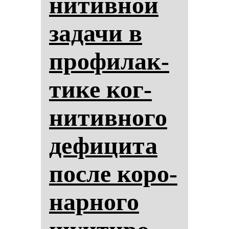
ни­тив­ной
за­да­чи в
про­фи­лак­
ти­ке ког­
ни­тив­но­го
де­фи­ци­та
пос­ле ко­ро­
нар­но­го