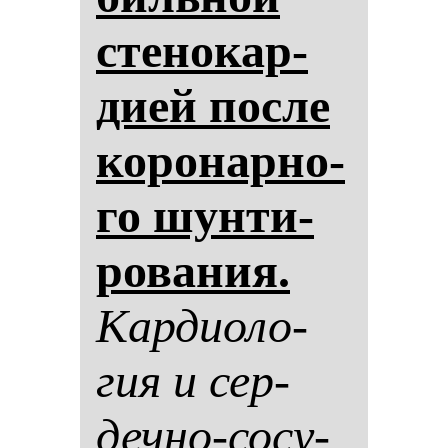
сте­но­кар­
ди­ей пос­ле
ко­ро­нар­но­
го шун­ти­
ро­ва­ния.
Кар­ди­оло­
гия и сер­
деч­но-со­су­