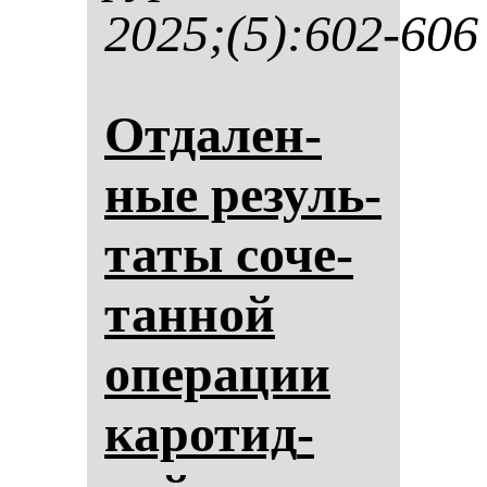
2025;(5):602-606
От­да­лен­
ные ре­зуль­
та­ты со­че­
тан­ной
опе­ра­ции
ка­ро­тид­