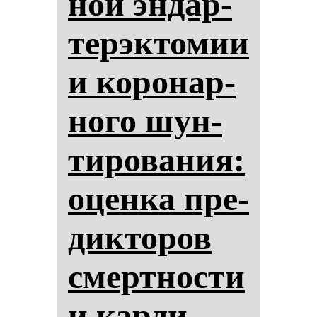
ной эн­дар­
те­рэк­то­мии
и ко­ро­нар­
но­го шун­
ти­ро­ва­ния:
оцен­ка пре­
дик­то­ров
смер­тнос­ти
и кар­ди­