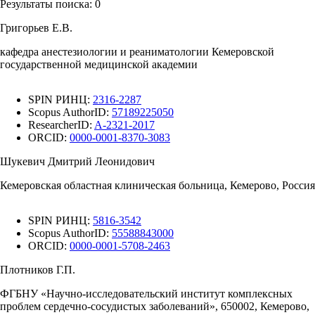
Результаты поиска:
0
Григорьев Е.В.
кафедра анестезиологии и реаниматологии Кемеровской
государственной медицинской академии
SPIN РИНЦ:
2316-2287
Scopus AuthorID:
57189225050
ResearcherID:
A-2321-2017
ORCID:
0000-0001-8370-3083
Шукевич Дмитрий Леонидович
Кемеровская областная клиническая больница, Кемерово, Россия
SPIN РИНЦ:
5816-3542
Scopus AuthorID:
55588843000
ORCID:
0000-0001-5708-2463
Плотников Г.П.
ФГБНУ «Научно-исследовательский институт комплексных
проблем сердечно-сосудистых заболеваний», 650002, Кемерово,