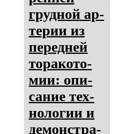
груд­ной ар­
те­рии из
пе­ред­ней
то­ра­ко­то­
мии: опи­
са­ние тех­
но­ло­гии и
де­монстра­