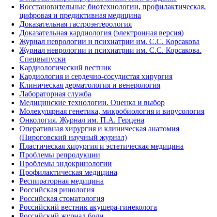
Восстановительные биотехнологии, профилактическая,
цифровая и предиктивная медицина
Доказательная гастроэнтерология
Доказательная кардиология (электронная версия)
Журнал неврологии и психиатрии им. С.С. Корсакова
Журнал неврологии и психиатрии им. С.С. Корсакова.
Спецвыпуски
Кардиологический вестник
Кардиология и сердечно-сосудистая хирургия
Клиническая дерматология и венерология
Лабораторная служба
Медицинские технологии. Оценка и выбор
Молекулярная генетика, микробиология и вирусология
Онкология. Журнал им. П.А. Герцена
Оперативная хирургия и клиническая анатомия
(Пироговский научный журнал)
Пластическая хирургия и эстетическая медицина
Проблемы репродукции
Проблемы эндокринологии
Профилактическая медицина
Респираторная медицина
Российская ринология
Российская стоматология
Российский вестник акушера-гинеколога
Российский журнал боли