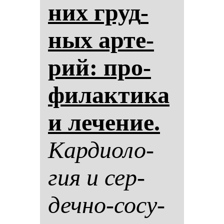
них груд­
ных ар­те­
рий: про­
фи­лак­ти­ка
и ле­че­ние.
Кар­ди­оло­
гия и сер­
деч­но-со­су­