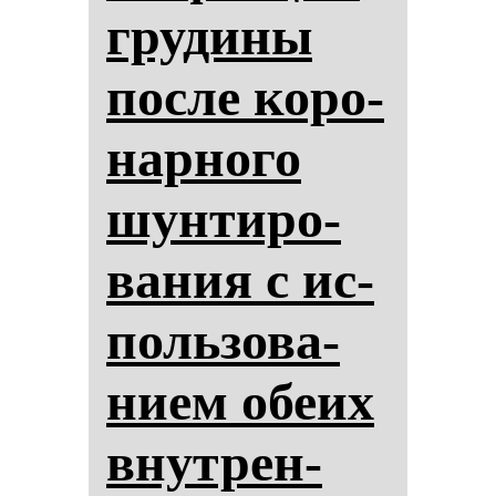
гру­ди­ны
пос­ле ко­ро­
нар­но­го
шун­ти­ро­
ва­ния с ис­
поль­зо­ва­
ни­ем обе­их
внут­рен­