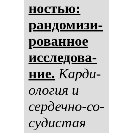
нос­тью:
ран­до­ми­зи­
ро­ван­ное
ис­сле­до­ва­
ние.
Кар­ди­
оло­гия и
сер­деч­но-со­
су­дис­тая