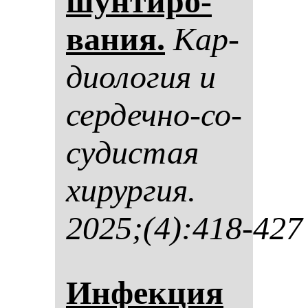
шун­ти­ро­
ва­ния.
Кар­
ди­оло­гия и
сер­деч­но-со­
су­дис­тая
хи­рур­гия.
2025;(4):418-427
Ин­фек­ция