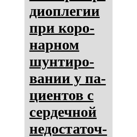
ди­оп­ле­гии
при ко­ро­
нар­ном
шун­ти­ро­
ва­нии у па­
ци­ен­тов с
сер­деч­ной
не­дос­та­точ­