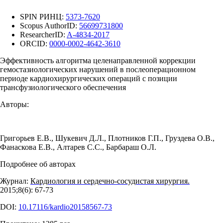
SPIN РИНЦ:
5373-7620
Scopus AuthorID:
56699731800
ResearcherID:
A-4834-2017
ORCID:
0000-0002-4642-3610
Эффективность алгоритма целенаправленной коррекции
гемостазиологических нарушений в послеоперационном
периоде кардиохирургических операций с позиции
трансфузиологического обеспечения
Авторы:
Григорьев Е.В.
,
Шукевич Д.Л.
,
Плотников Г.П.
,
Груздева О.В.
,
Фанаскова Е.В.
,
Алтарев С.С.
,
Барбараш О.Л.
Подробнее об авторах
Журнал:
Кардиология и сердечно-сосудистая хирургия.
2015;8(6): 67‑73
DOI:
10.17116/kardio20158567-73