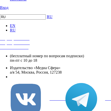
Вход
RU
EN
RU
+7 (495) 482-4118
+7 (495) 482-4329
+8 800 250-18-12
(бесплатный номер по вопросам подписки)
пн-пт с 10 до 18
Издательство «Медиа Сфера»
а/я 54, Москва, Россия, 127238
info@mediasphera.ru
вКонтакте
Tel