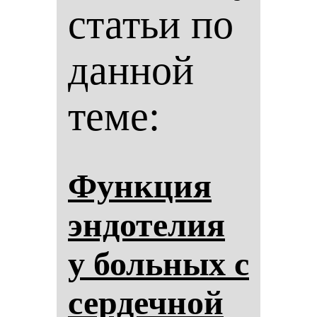
статьи по
данной
теме:
Фун­кция
эн­до­те­лия
у боль­ных с
сер­деч­ной