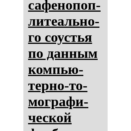
са­фе­но­поп­
ли­те­аль­но­
го со­ус­тья
по дан­ным
ком­пью­
тер­но-то­
мог­ра­фи­
чес­кой