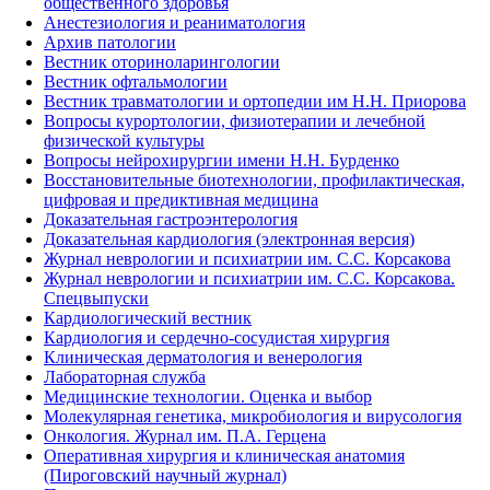
общественного здоровья
Анестезиология и реаниматология
Архив патологии
Вестник оториноларингологии
Вестник офтальмологии
Вестник травматологии и ортопедии им Н.Н. Приорова
Вопросы курортологии, физиотерапии и лечебной
физической культуры
Вопросы нейрохирургии имени Н.Н. Бурденко
Восстановительные биотехнологии, профилактическая,
цифровая и предиктивная медицина
Доказательная гастроэнтерология
Доказательная кардиология (электронная версия)
Журнал неврологии и психиатрии им. С.С. Корсакова
Журнал неврологии и психиатрии им. С.С. Корсакова.
Спецвыпуски
Кардиологический вестник
Кардиология и сердечно-сосудистая хирургия
Клиническая дерматология и венерология
Лабораторная служба
Медицинские технологии. Оценка и выбор
Молекулярная генетика, микробиология и вирусология
Онкология. Журнал им. П.А. Герцена
Оперативная хирургия и клиническая анатомия
(Пироговский научный журнал)