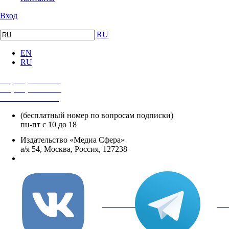
Вход
RU
EN
RU
+7 (495) 482-4118
+7 (495) 482-4329
+8 800 250-18-12
(бесплатный номер по вопросам подписки)
пн-пт с 10 до 18
Издательство «Медиа Сфера»
а/я 54, Москва, Россия, 127238
info@mediasphera.ru
вКонтакте
Tel