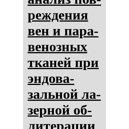
реж­де­ния
вен и па­ра­
ве­ноз­ных
тка­ней при
эн­до­ва­
заль­ной ла­
зер­ной об­
ли­те­ра­ции