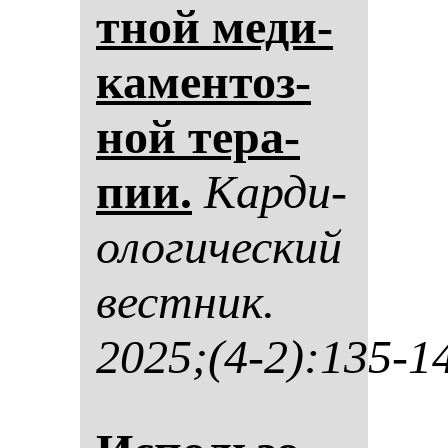
тной ме­ди­
ка­мен­тоз­
ной те­ра­
пии.
Кар­ди­
оло­ги­чес­кий
вес­тник.
2025;(4-2):135-1