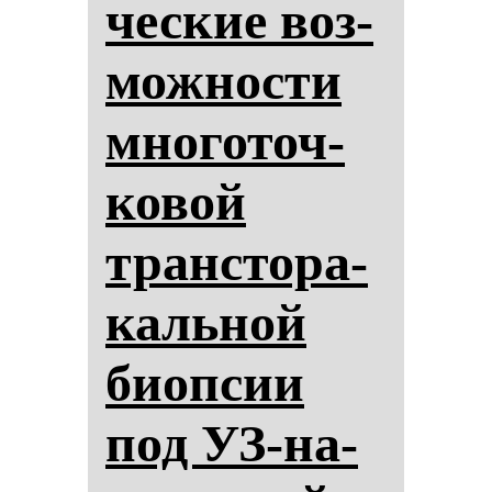
чес­кие воз­
мож­нос­ти
мно­го­точ­
ко­вой
тран­сто­ра­
каль­ной
би­оп­сии
под УЗ-на­