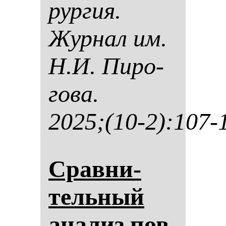
рур­гия.
Жур­нал им.
Н.И. Пи­ро­
го­ва.
2025;(10-2):107-
Срав­ни­
тель­ный
ана­лиз пов­