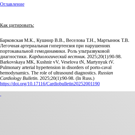
Оглавление
Как цитировать:
Барковская М.К., Кушнир В.В., Веселова Т.Н., Мартынюк Т.В.
Легочная артериальная гипертензия при нарушениях
портокавальной гемодинамики. Роль ультразвуковой
диагностики.
Кардиологический вестник.
2025;20(1):90‑98.
Barkovskaya MK, Kushnir vV, Veselova tN, Martynyuk tV.
Pulmonary arterial hypertension in disorders of porto-caval
hemodynamics. The role of ultrasound diagnostics.
Russian
Cardiology Bulletin.
2025;20(1):90‑98. (In Russ.)
https://doi.org/10.17116/Cardiobulletin20252001190