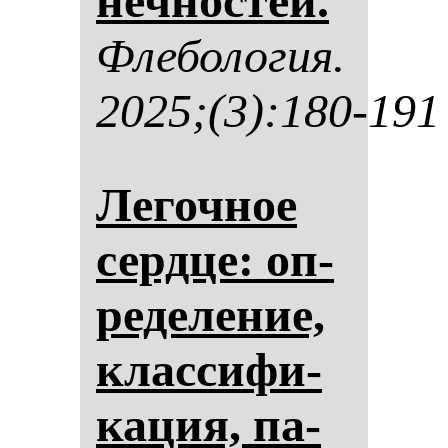
неч­нос­тей.
Фле­бо­ло­гия.
2025;(3):180-191
Ле­гоч­ное
сер­дце: оп­
ре­де­ле­ние,
клас­си­фи­
ка­ция, па­