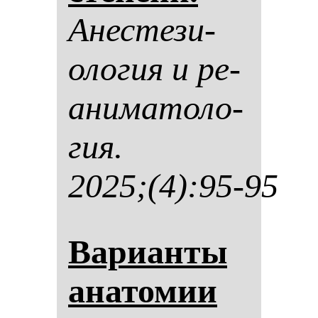
Анес­те­зи­
оло­гия и ре­
ани­ма­то­ло­
гия.
2025;(4):95-95
Ва­ри­ан­ты
ана­то­мии