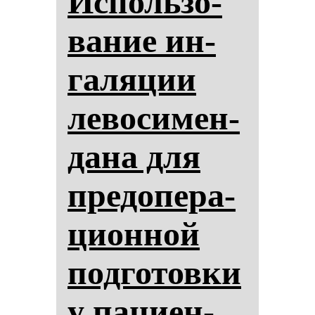
Ис­поль­зо­
ва­ние ин­
га­ля­ции
ле­во­си­мен­
да­на для
пре­до­пе­ра­
ци­он­ной
под­го­тов­ки
у па­ци­ен­