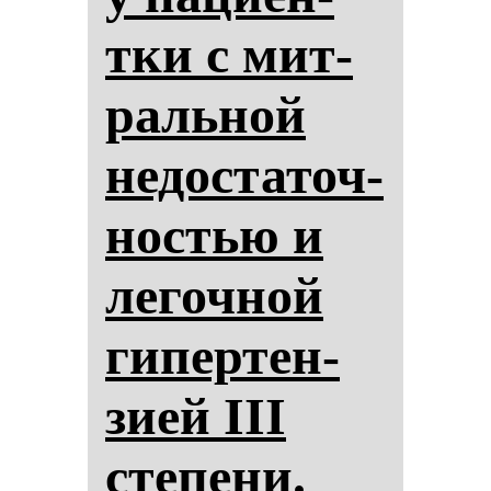
тки с мит­
раль­ной
не­дос­та­точ­
нос­тью и
ле­гоч­ной
ги­пер­тен­
зи­ей III
сте­пе­ни.