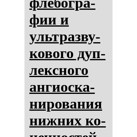
фле­бог­ра­
фии и
ультраз­ву­
ко­во­го дуп­
лек­сно­го
ан­ги­ос­ка­
ни­ро­ва­ния
ниж­них ко­