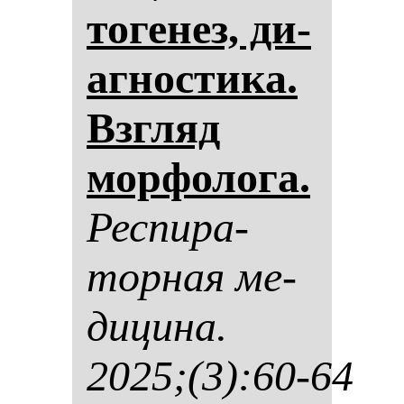
то­ге­нез, ди­
аг­нос­ти­ка.
Взгляд
мор­фо­ло­га.
Рес­пи­ра­
тор­ная ме­
ди­ци­на.
2025;(3):60-64