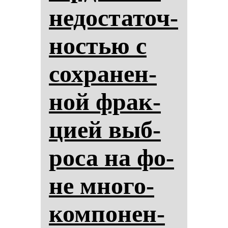
не­дос­та­точ­
нос­тью с
сох­ра­нен­
ной фрак­
ци­ей выб­
ро­са на фо­
не мно­го­
ком­по­нен­