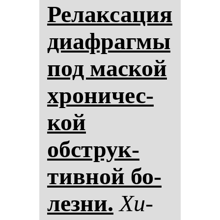
Ре­лак­са­ция
ди­аф­раг­мы
под мас­кой
хро­ни­чес­
кой
обструк­
тив­ной бо­
лез­ни.
Хи­