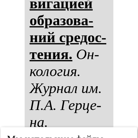
ви­га­ци­ей
об­ра­зо­ва­
ний сре­дос­
те­ния.
Он­
ко­ло­гия.
Жур­нал им.
П.А. Гер­це­
на.