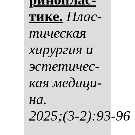
ти­ке.
Плас­
ти­чес­кая
хи­рур­гия и
эс­те­ти­чес­
кая ме­ди­ци­
на.
2025;(3-2):93-96