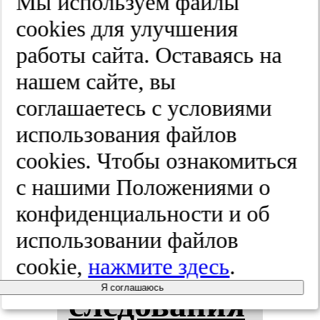
2026;(1):24-29
Мы используем файлы
cооkies для улучшения
работы сайта. Оставаясь на
Роль трех­
нашем сайте, вы
мер­но­го
соглашаетесь с условиями
использования файлов
тран­срек­
cооkies. Чтобы ознакомиться
таль­но­го
с нашими Положениями о
конфиденциальности и об
ультраз­ву­
использовании файлов
ко­во­го ис­
cookie,
нажмите здесь
.
Я соглашаюсь
сле­до­ва­ния