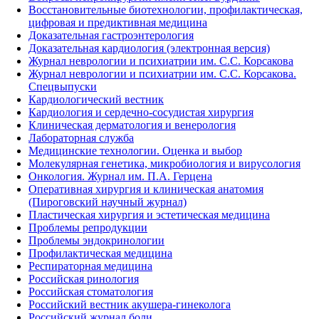
Восстановительные биотехнологии, профилактическая,
цифровая и предиктивная медицина
Доказательная гастроэнтерология
Доказательная кардиология (электронная версия)
Журнал неврологии и психиатрии им. С.С. Корсакова
Журнал неврологии и психиатрии им. С.С. Корсакова.
Спецвыпуски
Кардиологический вестник
Кардиология и сердечно-сосудистая хирургия
Клиническая дерматология и венерология
Лабораторная служба
Медицинские технологии. Оценка и выбор
Молекулярная генетика, микробиология и вирусология
Онкология. Журнал им. П.А. Герцена
Оперативная хирургия и клиническая анатомия
(Пироговский научный журнал)
Пластическая хирургия и эстетическая медицина
Проблемы репродукции
Проблемы эндокринологии
Профилактическая медицина
Респираторная медицина
Российская ринология
Российская стоматология
Российский вестник акушера-гинеколога
Российский журнал боли