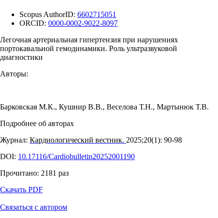
Scopus AuthorID:
6602715051
ORCID:
0000-0002-9022-8097
Легочная артериальная гипертензия при нарушениях
портокавальной гемодинамики. Роль ультразвуковой
диагностики
Авторы:
Барковская М.К.
,
Кушнир В.В.
,
Веселова Т.Н.
,
Мартынюк Т.В.
Подробнее об авторах
Журнал:
Кардиологический вестник.
2025;20(1): 90‑98
DOI:
10.17116/Cardiobulletin20252001190
Прочитано:
2181
раз
Скачать PDF
Связаться с автором