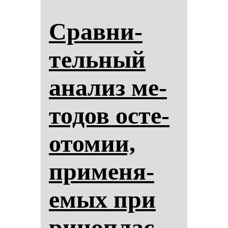
Срав­ни­
тель­ный
ана­лиз ме­
то­дов ос­те­
ото­мии,
при­ме­ня­
емых при
ри­ноп­лас­