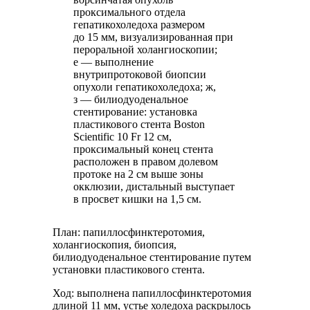
проксимального отдела
гепатикохоледоха размером
до 15 мм, визуализированная при
пероральной холангиоскопии;
е — выполнение
внутрипротоковой биопсии
опухоли гепатикохоледоха; ж,
з — билиодуоденальное
стентирование: установка
пластикового стента Boston
Scientific 10 Fr 12 см,
проксимальный конец стента
расположен в правом долевом
протоке на 2 см выше зоны
окклюзии, дистальный выступает
в просвет кишки на 1,5 см.
План: папиллосфинктеротомия,
холангиоскопия, биопсия,
билиодуоденальное стентирование путем
установки пластикового стента.
Ход: выполнена папиллосфинктеротомия
длиной 11 мм, устье холедоха раскрылось