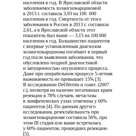
населения в год. В Ярославской области
заболеваемость холангиокарциномой
в 2013 г. составила 3,93 на 100 000
населения в год. Смертность от этого
заболевания в России в 2013 г. составила
2,61, а в Ярославской области этот
показатель был выше — 3,15 на 100 000
населения в год. Большинство пациентов
с впервые установленным диагнозом
холангиокарцинома погибают в первый
год после выявления заболевания, что
обусловлено поздней диагностикой
и запущенностью опухолевого процесса.
Даже при операбельном процессе 5-летняя
выживаемость не превышает 15% [3].
В исследовании DeOliveira и соавт. (2007
г.), несмотря на наличие негативных краев
резекции в 78% случаев, метастазы
в лимфатических узлах отмечены у 60%
пациентов [4]. По данным другого
исследования, резектабельность при
холангиокарциноме составила 56%, при
этом III стадия или выше встречалась
у 60% пациентов, прошедших резекцию
[5].