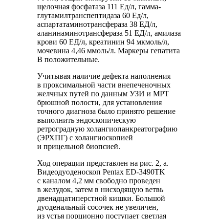
щелочная фосфатаза 111 Ед/л, гамма-
глутамилтранспептидаза 60 Ед/л,
аспартатаминотрансфераза 38 ЕД/л,
аланинаминотрансфераза 51 ЕД/л, амилаза
крови 60 ЕД/л, креатинин 94 мкмоль/л,
мочевина 4,46 ммоль/л. Маркеры гепатита
В положительные.
Учитывая наличие дефекта наполнения
в проксимальной части внепеченочных
желчных путей по данным УЗИ и МРТ
брюшной полости, для установления
точного диагноза было принято решение
выполнить эндоскопическую
ретроградную холангиопанкреатографию
(ЭРХПГ) с холангиоскопией
и прицельной биопсией.
Ход операции представлен на рис. 2, а.
Видеодуоденоскоп Pentax ED-3490TK
c каналом 4,2 мм свободно проведен
в желудок, затем в нисходящую ветвь
двенадцатиперстной кишки. Большой
дуоденальный сосочек не увеличен,
из устья порционно поступает светлая