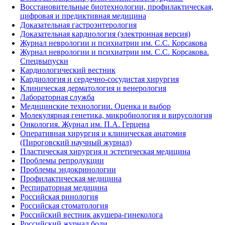
Восстановительные биотехнологии, профилактическая,
цифровая и предиктивная медицина
Доказательная гастроэнтерология
Доказательная кардиология (электронная версия)
Журнал неврологии и психиатрии им. С.С. Корсакова
Журнал неврологии и психиатрии им. С.С. Корсакова.
Спецвыпуски
Кардиологический вестник
Кардиология и сердечно-сосудистая хирургия
Клиническая дерматология и венерология
Лабораторная служба
Медицинские технологии. Оценка и выбор
Молекулярная генетика, микробиология и вирусология
Онкология. Журнал им. П.А. Герцена
Оперативная хирургия и клиническая анатомия
(Пироговский научный журнал)
Пластическая хирургия и эстетическая медицина
Проблемы репродукции
Проблемы эндокринологии
Профилактическая медицина
Респираторная медицина
Российская ринология
Российская стоматология
Российский вестник акушера-гинеколога
Российский журнал боли