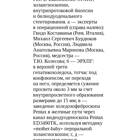
холангиоскопии,
внутрипротоковой биопсии
и билиодуоденального
стентирования. а — эксперты
в операционной (справа налево):
Гвидо Костаманья (Рим, Италия),
Михаил Сергеевич Бурдюков
(Москва, Россия), Людмила
Анатольевна Маринова (Москва,
Россия), медсестра —
Т.Ю. Колесова; б — ЭРХПГ:
в верхней трети
гепатикохоледоха, тотчас под
конфлюенсом, не переходя
на него, определяется сужение
просвета около 3 мм за счет
внутрипросветного образования
размерами до 15 мм; в —
заведение холедохофиброскопа
Pentax в желчные пути через
канал видеодуоденоскопа Pentax
ED3490TK, используя методику
«mother-baby» пероральной
холангиоскопии; г, д —
ворсинчатая опухоль