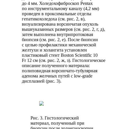
до 4 мм. Холедохофиброскоп Pentax
по инструментальному каналу (4,2 мм)
проведен в проксимальные отделы
гепатикохоледоха (см. рис. 2, в),
визуализирована ворсинчатая опухоль
вышеуказанных размеров (см. рис. 2, г, д),
затем выполнена внутрипротоковая
биопсия (см. рис. 2, е). После биопсии
с целью профилактики механической
желтухи и холангита установлен
пластиковый стент Boston Scientific 10
Fr 12 см (см. рис. 2, ж, з). Гистологическое
описание полученного материала:
полиповидная ворсинчато-тубулярная
аденома желчных путей с low-grade
дисплазией (рис. 3).
Рис. 3. Гистологический
материал, полученный при
биопсии после холангиоскопии.