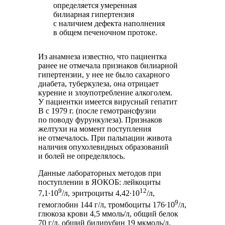
определяется умеренная
билиарная гипертензия
с наличием дефекта наполнения
в общем печеночном протоке.
Из анамнеза известно, что пациентка
ранее не отмечала признаков билиарной
гипертензии, у нее не было сахарного
диабета, туберкулеза, она отрицает
курение и злоупотребление алкоголем.
У пациентки имеется вирусный гепатит
В с 1979 г. (после гемотрансфузии
по поводу фурункулеза). Признаков
желтухи на момент поступления
не отмечалось. При пальпации живота
наличия опухолевидных образований
и болей не определялось.
Данные лабораторных методов при
поступлении в ЯОКОБ: лейкоциты
9
12
7,1∙10
/л, эритроциты 4,42∙10
/л,
9
гемоглобин 144 г/л, тромбоциты 176∙10
/л,
глюкоза крови 4,5 ммоль/л, общий белок
70 г/л, общий билирубин 19 мкмоль/л,