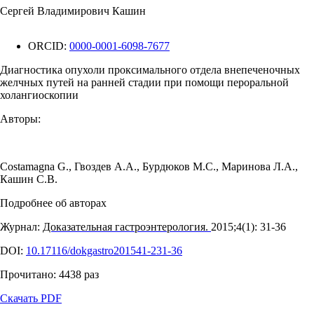
Сергей Владимирович Кашин
ORCID:
0000-0001-6098-7677
Диагностика опухоли проксимального отдела внепеченочных
желчных путей на ранней стадии при помощи пероральной
холангиоскопии
Авторы:
Costamagna G.
,
Гвоздев А.А.
,
Бурдюков М.С.
,
Маринова Л.А.
,
Кашин С.В.
Подробнее об авторах
Журнал:
Доказательная гастроэнтерология.
2015;4(1): 31‑36
DOI:
10.17116/dokgastro201541-231-36
Прочитано:
4438
раз
Скачать PDF