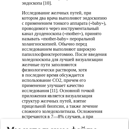
эндоскопа [10].
Исследование желчных путей, при
котором два врача выполняют эндоскопию
с применением тонкого аппарата («baby»),
проводимого через инструментальный
канал дуоденоскопа («mother»), принято
называть «mother-baby» пероральной
холангиоскопией. Обычно перед
исследованием выполняют широкую
папиллосфинктеротомию. После введения
холедохоскопа для лучшей визуализации
желчные пути заполняются
физиологически раствором, хотя
в последнее время обсуждается
использование СО
2
, причем его
применение улучшает качество
исследования [11]. Основной точкой
приложения является визуализация
структур желчных путей, взятие
прицельной биопсии, а также лечение
сложного холедохолитиаза. Осложнения
встречаются в 7—8% случаев, а при
проведении лечебных процедур — до 18%
[12]. Ограничением метода являются