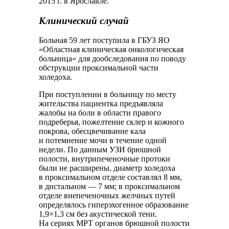
2015 г. в Ярославле.
Клинический случай
Больная 59 лет поступила в ГБУЗ ЯО
«Областная клиническая онкологическая
больница» для дообследования по поводу
обструкции проксимальной части
холедоха.
При поступлении в больницу по месту
жительства пациентка предъявляла
жалобы на боли в области правого
подреберья, пожелтение склер и кожного
покрова, обесцвечивание кала
и потемнение мочи в течение одной
недели. По данным УЗИ брюшной
полости, внутрипеченочные протоки
были не расширены, диаметр холедоха
в проксимальном отделе составлял 8 мм,
в дистальном ― 7 мм; в проксимальном
отделе внепеченочных желчных путей
определялось гиперэхогенное образование
1,9×1,3 см без акустической тени.
На сериях МРТ органов брюшной полости