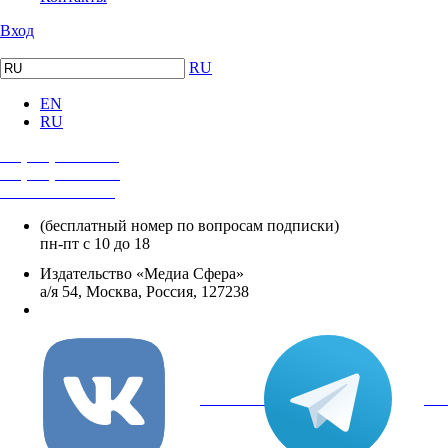
Вход
RU
EN
RU
+7 (495) 482-4118
+7 (495) 482-4329
+8 800 250-18-12
(бесплатный номер по вопросам подписки)
пн-пт с 10 до 18
Издательство «Медиа Сфера»
а/я 54, Москва, Россия, 127238
info@mediasphera.ru
вКонтакте
Tel