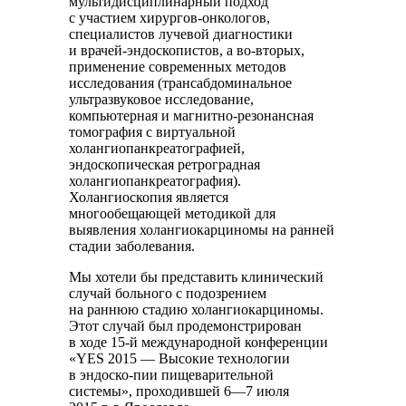
мультидисциплинарный подход
с участием хирургов-онкологов,
специалистов лучевой диагностики
и врачей-эндоскопистов, а во-вторых,
применение современных методов
исследования (трансабдоминальное
ультразвуковое исследование,
компьютерная и магнитно-резонансная
томография с виртуальной
холангиопанкреатографией,
эндоскопическая ретроградная
холангиопанкреатография).
Холангиоскопия является
многообещающей методикой для
выявления холангиокарциномы на ранней
стадии заболевания.
Мы хотели бы представить клинический
случай больного с подозрением
на раннюю стадию холангиокарциномы.
Этот случай был продемонстрирован
в ходе 15-й международной конференции
«YES 2015 — Высокие технологии
в эндоско-пии пищеварительной
системы», проходившей 6—7 июля