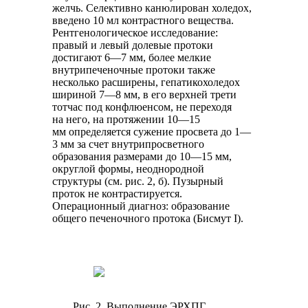
желчь. Селективно канюлирован холедох,
введено 10 мл контрастного вещества.
Рентгенологическое исследование:
правый и левый долевые протоки
достигают 6—7 мм, более мелкие
внутрипеченочные протоки также
несколько расширены, гепатикохоледох
шириной 7—8 мм, в его верхней трети
тотчас под конфлюенсом, не переходя
на него, на протяжении 10—15
мм определяется сужение просвета до 1—
3 мм за счет внутрипросветного
образования размерами до 10—15 мм,
округлой формы, неоднородной
структуры (см. рис. 2, б). Пузырный
проток не контрастируется.
Операционный диагноз: образование
общего печеночного протока (Бисмут I).
Рис. 2. Выполнение ЭРХПГ,