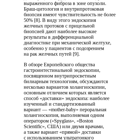
выраженного фиброза в зоне опухоли.
Браш-цитология и внутрипротоковая
биопсия имеют чувствительность не более
50% [8]. В виду этого эндоскопия
желчных протоков с прицельной
биопсией дают наиболее высокие
результаты в дифференциальной
диагностике при механической желтухе,
особенно у пациентов с подозрением
на рак желчных путей [9].
В обзоре Европейского общества
гастроинтестинальной эндоскопии,
посвященном внутрипросветным
билиарным технологиям, обсуждаются
несколько вариантов холангиоскопии,
основным отличием которых является
способ «доставки» эндоскопа: наиболее
изученный и стандартизованный
вариант — «mother-baby» пероральная
холангиоскопия, выполняемая одним
оператором («Spyglass», «Boston
Scientific», США) или двумя врачами,
а также вариант «прямой» доставки
с использованием ультратонкого