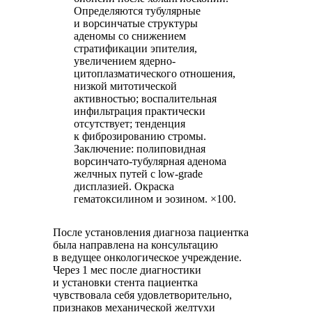
Определяются тубулярные
и ворсинчатые структуры
аденомы со снижением
стратификации эпителия,
увеличением ядерно-
цитоплазматического отношения,
низкой митотической
активностью; воспалительная
инфильтрация практически
отсутствует; тенденция
к фиброзированию стромы.
Заключение: полиповидная
ворсинчато-тубулярная аденома
желчных путей с low-grade
дисплазией. Окраска
гематоксилином и эозином. ×100.
После установления диагноза пациентка
была направлена на консультацию
в ведущее онкологическое учреждение.
Через 1 мес после диагностики
и установки стента пациентка
чувствовала себя удовлетворительно,
признаков механической желтухи