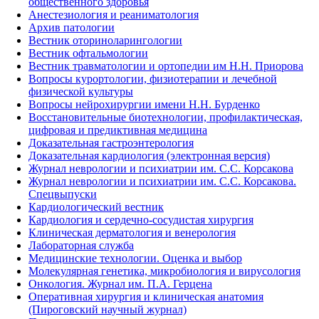
общественного здоровья
Анестезиология и реаниматология
Архив патологии
Вестник оториноларингологии
Вестник офтальмологии
Вестник травматологии и ортопедии им Н.Н. Приорова
Вопросы курортологии, физиотерапии и лечебной
физической культуры
Вопросы нейрохирургии имени Н.Н. Бурденко
Восстановительные биотехнологии, профилактическая,
цифровая и предиктивная медицина
Доказательная гастроэнтерология
Доказательная кардиология (электронная версия)
Журнал неврологии и психиатрии им. С.С. Корсакова
Журнал неврологии и психиатрии им. С.С. Корсакова.
Спецвыпуски
Кардиологический вестник
Кардиология и сердечно-сосудистая хирургия
Клиническая дерматология и венерология
Лабораторная служба
Медицинские технологии. Оценка и выбор
Молекулярная генетика, микробиология и вирусология
Онкология. Журнал им. П.А. Герцена
Оперативная хирургия и клиническая анатомия
(Пироговский научный журнал)