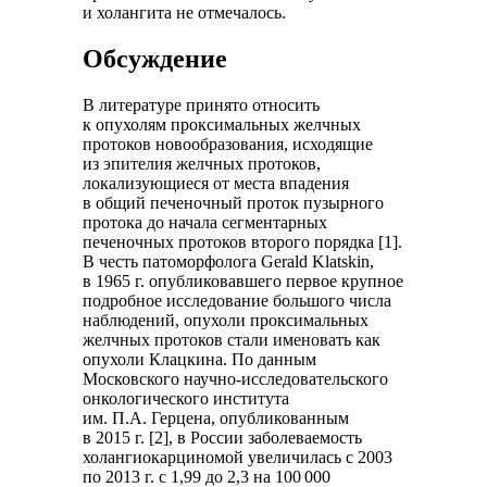
и холангита не отмечалось.
Обсуждение
В литературе принято относить
к опухолям проксимальных желчных
протоков новообразования, исходящие
из эпителия желчных протоков,
локализующиеся от места впадения
в общий печеночный проток пузырного
протока до начала сегментарных
печеночных протоков второго порядка [1].
В честь патоморфолога Gerald Klatskin,
в 1965 г. опубликовавшего первое крупное
подробное исследование большого числа
наблюдений, опухоли проксимальных
желчных протоков стали именовать как
опухоли Клацкина. По данным
Московского научно-исследовательского
онкологического института
им. П.А. Герцена, опубликованным
в 2015 г. [2], в России заболеваемость
холангиокарциномой увеличилась с 2003
по 2013 г. с 1,99 до 2,3 на 100 000