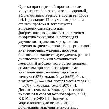
Однако при стадии T1 прогноз после
хирургической резекции очень хороший,
а 5-летняя выживаемость достигает 100%
[6]. При стадии Т1 опухоль ограничена
стенкой протока и локализуется
в пределах слизистого или
фибромышечного слоя, без вовлечения
лимфатических узлов. Поэтому для
улучшения отдаленных результатов
лечения пациентов с холангиокарциномой
внепеченочных желчных протоков
большее внимание следует уделять ранней
диагностике причин механической
желтухи. Наиболее часто встречающиеся
симптомы при холангиокарциноме
внепеченочных желчных протоков —
желтуха (90%), кожный зуд (66%), боль
в животе (30—50%), потеря массы тела (30
—50%), лихорадка (около 20%) [7].
Дополнительные методы диагностики
включают в себя эндосонографию, УЗИ,
КТ, МРТ и ЭРХПГ. Получить
морфологическую верификацию
до операции затруднительно в виду