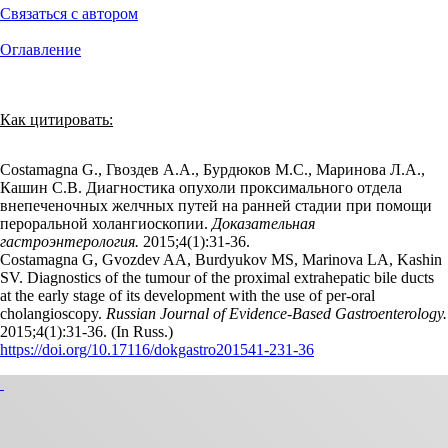
Связаться с автором
Оглавление
Как цитировать:
Costamagna G., Гвоздев А.А., Бурдюков М.С., Маринова Л.А.,
Кашин С.В. Диагностика опухоли проксимального отдела
внепеченочных желчных путей на ранней стадии при помощи
пероральной холангиоскопии.
Доказательная
гастроэнтерология.
2015;4(1):31‑36.
Costamagna G, Gvozdev AA, Burdyukov MS, Marinova LA, Kashin
SV. Diagnostics of the tumour of the proximal extrahepatic bile ducts
at the early stage of its development with the use of per-oral
cholangioscopy.
Russian Journal of Evidence-Based Gastroenterology.
2015;4(1):31‑36. (In Russ.)
https://doi.org/10.17116/dokgastro201541-231-36