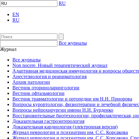
RU
EN
RU
Все журналы
Журнал
Все журналы
Non nocere. Новый терапевтический журнал
Адаптивная медицинская иммунология и вопросы обществ
Анестезиология и реаниматология
Архив патологии
Вестник оториноларингологии
Вестник офтальмологии
Вестник травматологии и ортопедии им Н.Н. Приорова
Вопросы курортологии, физиотерапии и лечебной физичес
Вопросы нейрохирургии имени Н.Н. Бурденко
Восстановительные биотехнологии, профилактическая, ц
Доказательная гастроэнтерология
Доказательная кардиология (электронная версия)
Журнал неврологии и психиатрии им. С.С. Корсакова
Журнал неврологии и психиатрии им. С.С. Корсакова. Сп