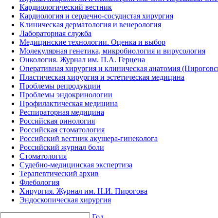
Кардиологический вестник
Кардиология и сердечно-сосудистая хирургия
Клиническая дерматология и венерология
Лабораторная служба
Медицинские технологии. Оценка и выбор
Молекулярная генетика, микробиология и вирусология
Онкология. Журнал им. П.А. Герцена
Оперативная хирургия и клиническая анатомия (Пирогов
Пластическая хирургия и эстетическая медицина
Проблемы репродукции
Проблемы эндокринологии
Профилактическая медицина
Респираторная медицина
Российская ринология
Российская стоматология
Российский вестник акушера-гинеколога
Российский журнал боли
Стоматология
Судебно-медицинская экспертиза
Терапевтический архив
Флебология
Хирургия. Журнал им. Н.И. Пирогова
Эндоскопическая хирургия
Год