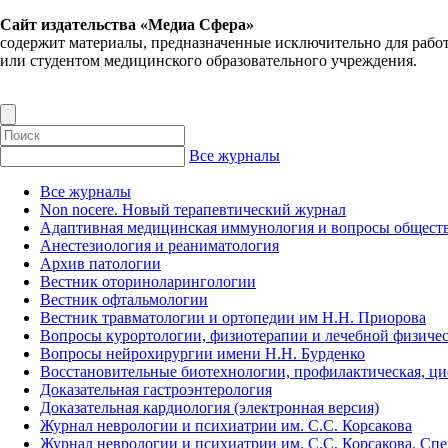
Сайт издательства «Медиа Сфера»
содержит материалы, предназначенные исключительно для рабо
или студентом медицинского образовательного учреждения.
Все журналы
Все журналы
Non nocere. Новый терапевтический журнал
Адаптивная медицинская иммунология и вопросы обществ
Анестезиология и реаниматология
Архив патологии
Вестник оториноларингологии
Вестник офтальмологии
Вестник травматологии и ортопедии им Н.Н. Приорова
Вопросы курортологии, физиотерапии и лечебной физичес
Вопросы нейрохирургии имени Н.Н. Бурденко
Восстановительные биотехнологии, профилактическая, ц
Доказательная гастроэнтерология
Доказательная кардиология (электронная версия)
Журнал неврологии и психиатрии им. С.С. Корсакова
Журнал неврологии и психиатрии им. С.С. Корсакова. Сп