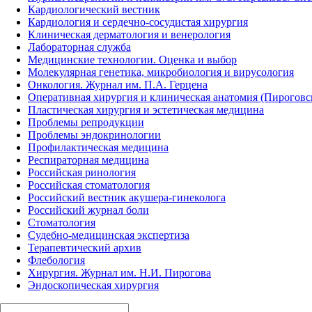
Кардиологический вестник
Кардиология и сердечно-сосудистая хирургия
Клиническая дерматология и венерология
Лабораторная служба
Медицинские технологии. Оценка и выбор
Молекулярная генетика, микробиология и вирусология
Онкология. Журнал им. П.А. Герцена
Оперативная хирургия и клиническая анатомия (Пирогов
Пластическая хирургия и эстетическая медицина
Проблемы репродукции
Проблемы эндокринологии
Профилактическая медицина
Респираторная медицина
Российская ринология
Российская стоматология
Российский вестник акушера-гинеколога
Российский журнал боли
Стоматология
Судебно-медицинская экспертиза
Терапевтический архив
Флебология
Хирургия. Журнал им. Н.И. Пирогова
Эндоскопическая хирургия