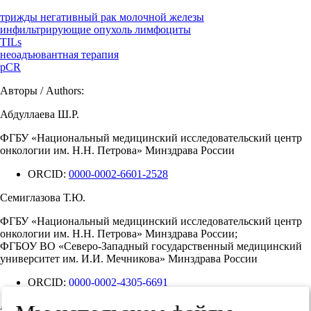
трижды негативный рак молочной железы
инфильтрирующие опухоль лимфоциты
TILs
неоадъювантная терапия
pCR
Авторы / Authors:
Абдуллаева Ш.Р.
ФГБУ «Национальный медицинский исследовательский центр
онкологии им. Н.Н. Петрова» Минздрава России
ORCID:
0000-0002-6601-2528
Семиглазова Т.Ю.
ФГБУ «Национальный медицинский исследовательский центр
онкологии им. Н.Н. Петрова» Минздрава России;
ФГБОУ ВО «Северо-Западный государственный медицинский
университет им. И.И. Мечникова» Минздрава России
ORCID:
0000-0002-4305-6691
Артемьева А.С.