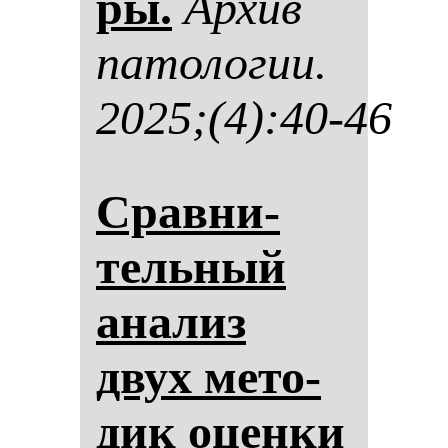
ры.
Ар­хив
па­то­ло­гии.
2025;(4):40-46
Срав­ни­
тель­ный
ана­лиз
двух ме­то­
дик оцен­ки