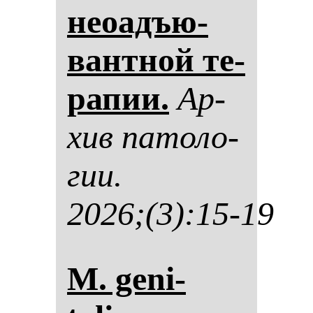
неоадъю­
ван­тной те­
ра­пии.
Ар­
хив па­то­ло­
гии.
2026;(3):15-19
M. geni­