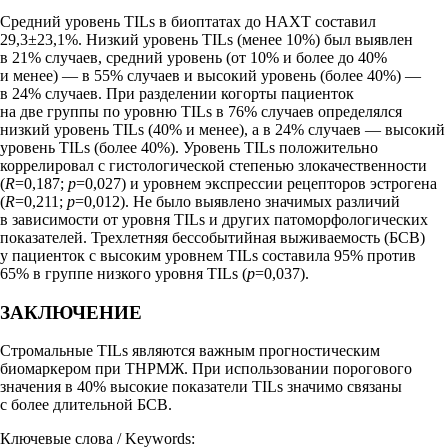
Средний уровень TILs в биоптатах до НАХТ составил
29,3±23,1%. Низкий уровень TILs (менее 10%) был выявлен
в 21% случаев, средний уровень (от 10% и более до 40%
и менее) — в 55% случаев и высокий уровень (более 40%) —
в 24% случаев. При разделении когорты пациенток
на две группы по уровню TILs в 76% случаев определялся
низкий уровень TILs (40% и менее), а в 24% случаев — высокий
уровень TILs (более 40%). Уровень TILs положительно
коррелировал с гистологической степенью злокачественности
(
R
=0,187;
p
=0,027) и уровнем экспрессии рецепторов эстрогена
(
R
=0,211;
p
=0,012). Не было выявлено значимых различий
в зависимости от уровня TILs и других патоморфологических
показателей. Трехлетняя бессобытийная выживаемость (БСВ)
у пациенток с высоким уровнем TILs составила 95% против
65% в группе низкого уровня TILs (
p
=0,037).
ЗАКЛЮЧЕНИЕ
Стромальные TILs являются важным прогностическим
биомаркером при ТНРМЖ. При использовании порогового
значения в 40% высокие показатели TILs значимо связаны
с более длительной БСВ.
Ключевые слова / Keywords: