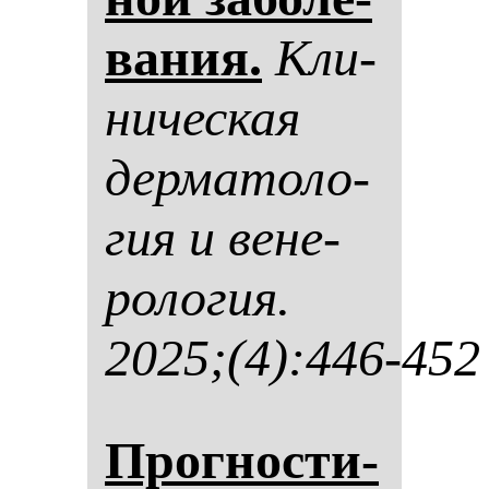
ва­ния.
Кли­
ни­чес­кая
дер­ма­то­ло­
гия и ве­не­
ро­ло­гия.
2025;(4):446-452
Прог­нос­ти­