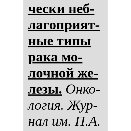
чес­ки неб­
ла­гоп­ри­ят­
ные ти­пы
ра­ка мо­
лоч­ной же­
ле­зы.
Он­ко­
ло­гия. Жур­
нал им. П.А.