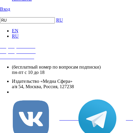
Вход
RU
EN
RU
+7 (495) 482-4118
+7 (495) 482-4329
+8 800 250-18-12
(бесплатный номер по вопросам подписки)
пн-пт с 10 до 18
Издательство «Медиа Сфера»
а/я 54, Москва, Россия, 127238
info@mediasphera.ru
вКонтакте
Tel