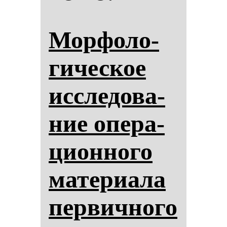
Мор­фо­ло­
ги­чес­кое
ис­сле­до­ва­
ние опе­ра­
ци­он­но­го
ма­те­ри­ала
пер­вич­но­го