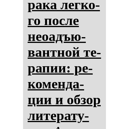
ра­ка лег­ко­
го пос­ле
неоадъю­
ван­тной те­
ра­пии: ре­
ко­мен­да­
ции и об­зор
ли­те­ра­ту­