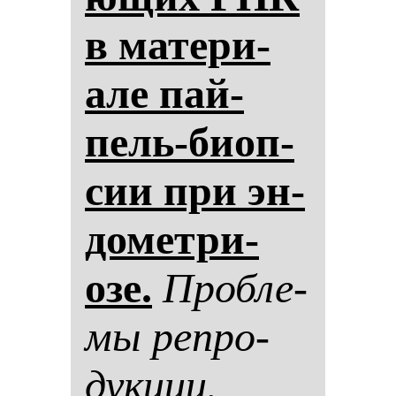
в ма­те­ри­
але пай­
пель-би­оп­
сии при эн­
до­мет­ри­
озе.
Проб­ле­
мы реп­ро­
дук­ции.