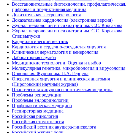
Восстановительные биотехнологии, профилактическая,
цифровая и предиктивная медицина
Доказательная гастроэнтерология
Доказательная кардиология (электронная версия)
Журнал неврологии и психиатрии им. С.С. Корсакова
Журнал неврологии и психиатрии им. С.С. Корсакова.
Спецвыпуски
Кардиологический вестник
Кардиология и сердечно-сосудистая хирургия
Клиническая дерматология и венерология
Лабораторная служба
Медицинские технологии. Оценка и выбор
Молекулярная генетика, микробиология и вирусология
Онкология. Журнал им. П.А. Герцена
Оперативная хирургия и клиническая анатомия
(Пироговский научный журнал)
Пластическая хирургия и эстетическая медицина
Проблемы репродукции
Проблемы эндокринологии
Профилактическая медицина
Респираторная медицина
Российская ринология
Российская стоматология
Российский вестник акушера-гинеколога
Российский журнал боли