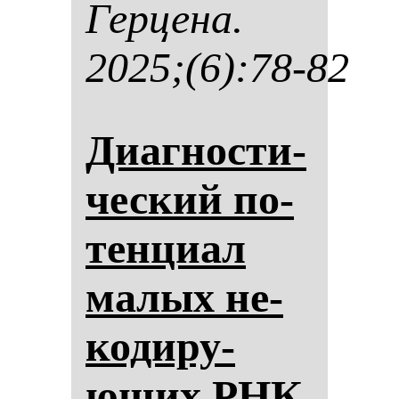
Гер­це­на.
2025;(6):78-82
Диаг­нос­ти­
чес­кий по­
тен­ци­ал
ма­лых не­
ко­ди­ру­
ющих РНК