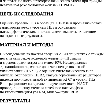
и частотой полного патоморфологического ответа при трижды
негативном раке молочной железы (ТНРМЖ).
ЦЕЛЬ ИССЛЕДОВАНИЯ
Оценить уровень TILs в образцах ТНРМЖ и проанализировать
зависимость между уровнем TILs и основными
патоморфологическими показателями, выявить их влияние
на отдаленные результаты.
МАТЕРИАЛ И МЕТОДЫ
В исследование включены сведения о 140 пациентках с трижды
негативным раком молочной железы I—III стадии
и с рецепторами эстрогена менее 10%. Исследовались
трепанобиоптаты, взятые до начала неоадъювантной
химиотерапии (НАХТ), с оценкой гистологического типа
опухоли, экспрессии HER2, статуса гормональных рецепторов,
индекса пролиферативной активности Ki-67 и уровня TILs.
В операционном материале, полученном после НАХТ,
проводили оценку степени лечебного патоморфоза
по классификациям ypTNM, Miller—Payne, RCB.
РЕЗУЛЬТАТЫ