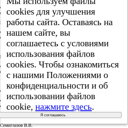
Мы используем файлы
ФГБУ «Национальный медицинский исследовательский центр
cооkies для улучшения
онкологии им. Н.Н. Петрова» Минздрава России
работы сайта. Оставаясь на
Загоруйко В.А.
нашем сайте, вы
ФГБУ «Национальный медицинский исследовательский центр
онкологии им. Н.Н. Петрова» Минздрава России
соглашаетесь с условиями
ORCID:
0000-0001-7508-8383
использования файлов
Кудряшова Т.И.
cооkies. Чтобы ознакомиться
ФГБУ «Национальный медицинский исследовательский центр
онкологии им. Н.Н. Петрова» Минздрава России
с нашими Положениями о
ORCID:
0000-0002-0398-790X
конфиденциальности и об
Филатова Л.В.
использовании файлов
ФГБУ «Национальный медицинский исследовательский центр
cookie,
нажмите здесь
.
онкологии им. Н.Н. Петрова» Минздрава России
Я соглашаюсь
ORCID:
0000-0002-0728-4582
Семиглазов В.В.