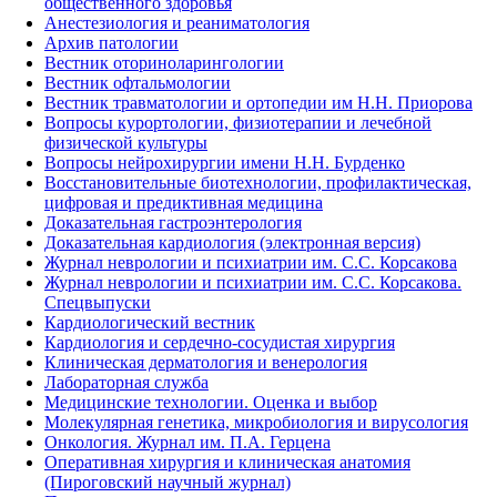
общественного здоровья
Анестезиология и реаниматология
Архив патологии
Вестник оториноларингологии
Вестник офтальмологии
Вестник травматологии и ортопедии им Н.Н. Приорова
Вопросы курортологии, физиотерапии и лечебной
физической культуры
Вопросы нейрохирургии имени Н.Н. Бурденко
Восстановительные биотехнологии, профилактическая,
цифровая и предиктивная медицина
Доказательная гастроэнтерология
Доказательная кардиология (электронная версия)
Журнал неврологии и психиатрии им. С.С. Корсакова
Журнал неврологии и психиатрии им. С.С. Корсакова.
Спецвыпуски
Кардиологический вестник
Кардиология и сердечно-сосудистая хирургия
Клиническая дерматология и венерология
Лабораторная служба
Медицинские технологии. Оценка и выбор
Молекулярная генетика, микробиология и вирусология
Онкология. Журнал им. П.А. Герцена
Оперативная хирургия и клиническая анатомия
(Пироговский научный журнал)