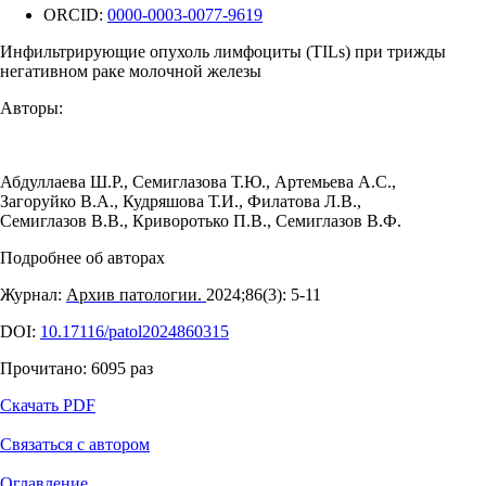
ORCID:
0000-0003-0077-9619
Инфильтрирующие опухоль лимфоциты (TILs) при трижды
негативном раке молочной железы
Авторы:
Абдуллаева Ш.Р.
,
Семиглазова Т.Ю.
,
Артемьева А.С.
,
Загоруйко В.А.
,
Кудряшова Т.И.
,
Филатова Л.В.
,
Семиглазов В.В.
,
Криворотько П.В.
,
Семиглазов В.Ф.
Подробнее об авторах
Журнал:
Архив патологии.
2024;86(3): 5‑11
DOI:
10.17116/patol2024860315
Прочитано:
6095
раз
Скачать PDF
Связаться с автором
Оглавление