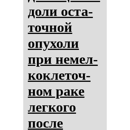
до­ли ос­та­
точ­ной
опу­хо­ли
при не­мел­
кок­ле­точ­
ном ра­ке
лег­ко­го
пос­ле