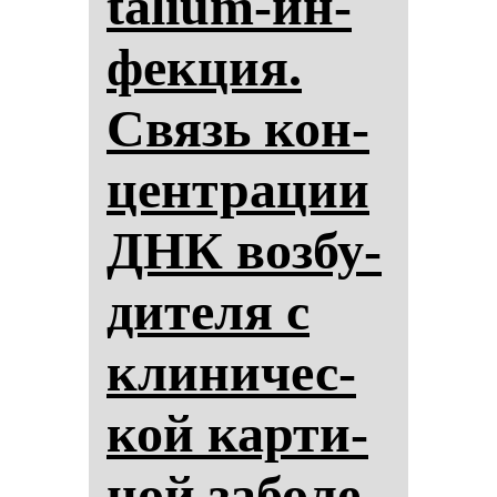
talium-ин­
фек­ция.
Связь кон­
цен­тра­ции
ДНК воз­бу­
ди­те­ля с
кли­ни­чес­
кой кар­ти­
ной за­бо­ле­