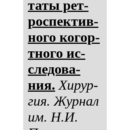
та­ты рет­
рос­пек­тив­
но­го ко­гор­
тно­го ис­
сле­до­ва­
ния.
Хи­рур­
гия. Жур­нал
им. Н.И.