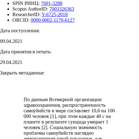
SPIN РИНЦ:
7691-3288
Scopus AuthorID:
7003326363
ResearcherID:
Y-6725-2018
ORCID:
0000-0002-1170-6127
Дата поступления:
09.04.2021
Дата принятия в печать:
29.04.2021
Закрыть метаданные
По данным Всемирной организации
здравоохранения, распространенность
самоубийств в мире составляет 10,6 на 100
000 человек [1], при этом каждые 40 с на
планете в результате суицида умирает 1
человек [2]. Социальную значимость
проблемы самоубийств наглядно
демонстрирует такой показатель, как