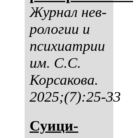
Жур­нал нев­
ро­ло­гии и
пси­хи­ат­рии
им. С.С.
Кор­са­ко­ва.
2025;(7):25-33
Суици­