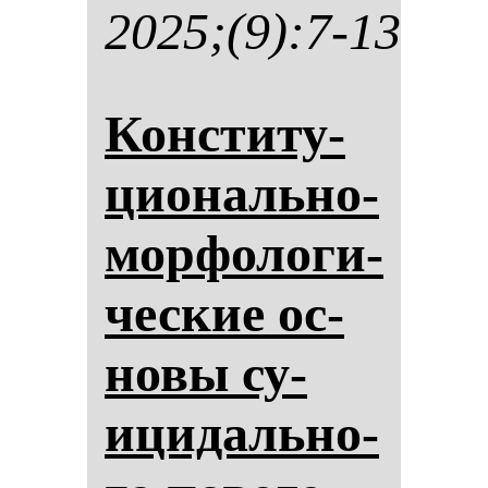
2025;(9):7-13
Кон­сти­ту­
ци­ональ­но-
мор­фо­ло­ги­
чес­кие ос­
но­вы су­
ици­даль­но­