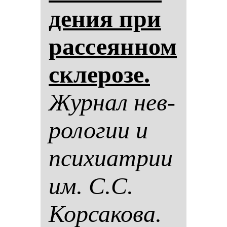
де­ния при
рас­се­ян­ном
скле­ро­зе.
Жур­нал нев­
ро­ло­гии и
пси­хи­ат­рии
им. С.С.
Кор­са­ко­ва.