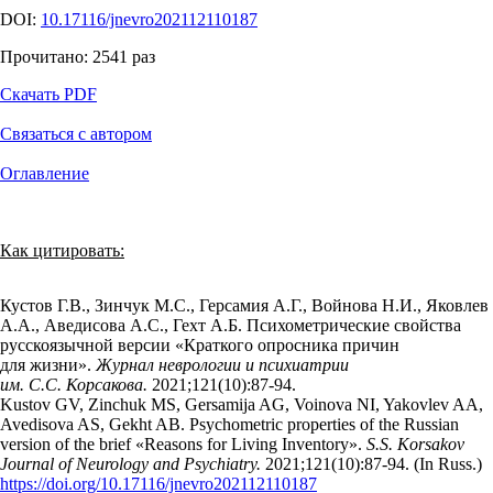
DOI:
10.17116/jnevro202112110187
Прочитано:
2541
раз
Скачать PDF
Связаться с автором
Оглавление
Как цитировать:
Кустов Г.В., Зинчук М.С., Герсамия А.Г., Войнова Н.И., Яковлев
А.А., Аведисова А.С., Гехт А.Б. Психометрические свойства
русскоязычной версии «Краткого опросника причин
для жизни».
Журнал неврологии и психиатрии
им. С.С. Корсакова.
2021;121(10):87‑94.
Kustov GV, Zinchuk MS, Gersamija AG, Voinova NI, Yakovlev AA,
Avedisova AS, Gekht AB. Psychometric properties of the Russian
version of the brief «Reasons for Living Inventory».
S.S. Korsakov
Journal of Neurology and Psychiatry.
2021;121(10):87‑94. (In Russ.)
https://doi.org/10.17116/jnevro202112110187