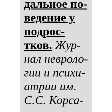
даль­ное по­
ве­де­ние у
под­рос­
тков.
Жур­
нал нев­ро­ло­
гии и пси­хи­
ат­рии им.
С.С. Кор­са­