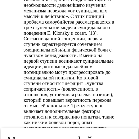
необходимости дальнейшего изучения
механизма перехода «от суицидальных
мыслей к действию». С этих позиций
проблема самоубийства рассматривается в
трехступенчатой модели суицидального
поведения E. Klonsky и соавт. [13].
Согласно данной концепции, первая
ступень характеризуется сочетанием
эмоциональной и/или физической боли с
чувством безнадежности. Именно на
первой ступени возникают суицидальные
идеации, которые в дальнейшем
потенциально могут прогрессировать до
суицидальной попытки. Ко второй
ступени относится дефицит «чувства
сопричастности» (вовлеченность в
отношения, устойчивая ролевая позиция),
который повышает вероятность перехода
от мыслей к попытке. Третья ступень
включает дополнительные факторы
готовности к совершению попытки, такие
как низкий болевой порог, опыт
несуицидального самоповреждающего
поведения, отсутствие страха перед