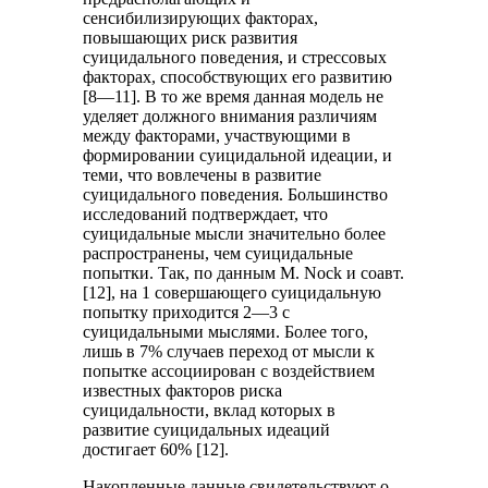
сенсибилизирующих факторах,
повышающих риск развития
суицидального поведения, и стрессовых
факторах, способствующих его развитию
[8—11]. В то же время данная модель не
уделяет должного внимания различиям
между факторами, участвующими в
формировании суицидальной идеации, и
теми, что вовлечены в развитие
суицидального поведения. Большинство
исследований подтверждает, что
суицидальные мысли значительно более
распространены, чем суицидальные
попытки. Так, по данным M. Nock и соавт.
[12], на 1 совершающего суицидальную
попытку приходится 2—3 с
суицидальными мыслями. Более того,
лишь в 7% случаев переход от мысли к
попытке ассоциирован с воздействием
известных факторов риска
суицидальности, вклад которых в
развитие суицидальных идеаций
достигает 60% [12].
Накопленные данные свидетельствуют о