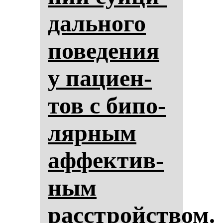
даль­но­го
по­ве­де­ния
у па­ци­ен­
тов с би­по­
ляр­ным
аф­фек­тив­
ным
расстройством.