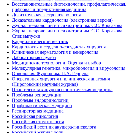
Восстановительные биотехнологии, профилактическая,
цифровая и предиктивная медицина
Доказательная гастроэнтерология
Доказательная кардиология (электронная версия)
Журнал неврологии и психиатрии им. С.С. Корсакова
Журнал неврологии и психиатрии им. С.С. Корсакова.
Спецвыпуски
Кардиологический вестник
Кардиология и сердечно-сосудистая хирургия
Клиническая дерматология и венерология
Лабораторная служба
Медицинские технологии. Оценка и выбор
Молекулярная генетика, микробиология и вирусология
Онкология. Журнал им. П.А. Герцена
Оперативная хирургия и клиническая анатомия
(Пироговский научный журнал)
Пластическая хирургия и эстетическая медицина
Проблемы репродукции
Проблемы эндокринологии
Профилактическая медицина
Респираторная медицина
Российская ринология
Российская стоматология
Российский вестник акушера-гинеколога
Российский журнал боли