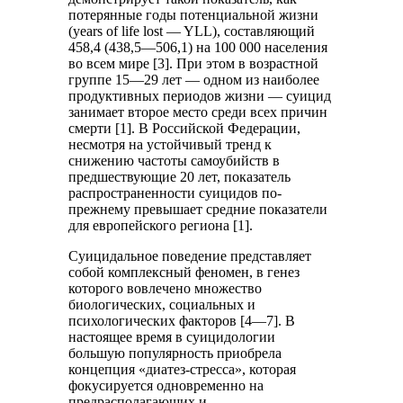
потерянные годы потенциальной жизни
(years of life lost — YLL), составляющий
458,4 (438,5—506,1) на 100 000 населения
во всем мире [3]. При этом в возрастной
группе 15—29 лет — одном из наиболее
продуктивных периодов жизни — суицид
занимает второе место среди всех причин
смерти [1]. В Российской Федерации,
несмотря на устойчивый тренд к
снижению частоты самоубийств в
предшествующие 20 лет, показатель
распространенности суицидов по-
прежнему превышает средние показатели
для европейского региона [1].
Суицидальное поведение представляет
собой комплексный феномен, в генез
которого вовлечено множество
биологических, социальных и
психологических факторов [4—7]. В
настоящее время в суицидологии
большую популярность приобрела
концепция «диатез-стресса», которая
фокусируется одновременно на
предрасполагающих и