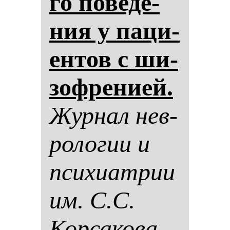
го по­ве­де­
ния у па­ци­
ен­тов с ши­
зоф­ре­ни­ей.
Жур­нал нев­
ро­ло­гии и
пси­хи­ат­рии
им. С.С.
Кор­са­ко­ва.