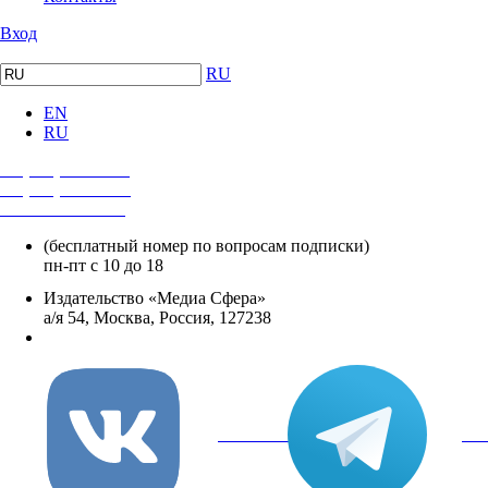
Вход
RU
EN
RU
+7 (495) 482-4118
+7 (495) 482-4329
+8 800 250-18-12
(бесплатный номер по вопросам подписки)
пн-пт с 10 до 18
Издательство «Медиа Сфера»
а/я 54, Москва, Россия, 127238
info@mediasphera.ru
вКонтакте
Tel