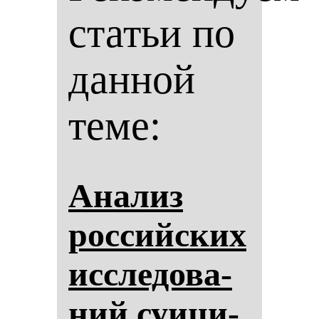
статьи по
данной
теме:
Ана­лиз
рос­сий­ских
ис­сле­до­ва­
ний су­ици­