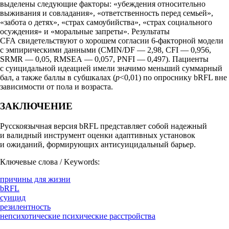
выделены следующие факторы: «убеждения относительно
выживания и совладания», «ответственность перед семьей»,
«забота о детях», «страх самоубийства», «страх социального
осуждения» и «моральные запреты». Результаты
CFA свидетельствуют о хорошем согласии 6-факторной модели
с эмпирическими данными (CMIN/DF — 2,98, CFI — 0,956,
SRMR — 0,05, RMSEA — 0,057, PNFI — 0,497). Пациенты
с суицидальной идеацией имели значимо меньший суммарный
бал, а также баллы в субшкалах (
p
<0,01) по опроснику bRFL вне
зависимости от пола и возраста.
ЗАКЛЮЧЕНИЕ
Русскоязычная версия bRFL представляет собой надежный
и валидный инструмент оценки адаптивных установок
и ожиданий, формирующих антисуицидальный барьер.
Ключевые слова / Keywords:
причины для жизни
bRFL
суицид
резилентность
непсихотические психические расстройства