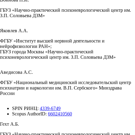
ГБУЗ «Научно-практический психоневрологический центр им.
З.П. Соловьева ДЗМ»
Яковлев А.А.
ФГБУ «Институт высшей нервной деятельности и
нейрофизиологии РАН»;
ГБУЗ города Москвы «Научно-практический
психоневрологический центр им. З.П. Соловьева ДЗМ»
Аведисова А.С.
ФГБУ «Национальный медицинский исследовательский центр
психиатрии и наркологии им. В.П. Сербского» Минздрава
России
SPIN РИНЦ:
4339-6749
Scopus AuthorID:
6602410560
Гехт А.Б.
ГБУЗ «Научно-практический психоневрологический центр им.