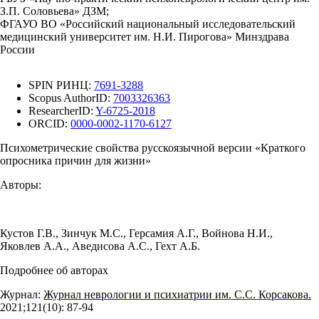
З.П. Соловьева» ДЗМ;
ФГАУО ВО «Российский национальный исследовательский
медицинский университет им. Н.И. Пирогова» Минздрава
России
SPIN РИНЦ:
7691-3288
Scopus AuthorID:
7003326363
ResearcherID:
Y-6725-2018
ORCID:
0000-0002-1170-6127
Психометрические свойства русскоязычной версии «Краткого
опросника причин для жизни»
Авторы:
Кустов Г.В.
,
Зинчук М.С.
,
Герсамия А.Г.
,
Войнова Н.И.
,
Яковлев А.А.
,
Аведисова А.С.
,
Гехт А.Б.
Подробнее об авторах
Журнал:
Журнал неврологии и психиатрии им. С.С. Корсакова.
2021;121(10): 87‑94