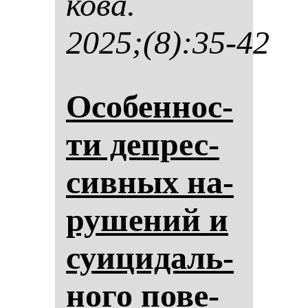
ко­ва.
2025;(8):35-42
Осо­бен­нос­
ти деп­рес­
сив­ных на­
ру­ше­ний и
су­ици­даль­
но­го по­ве­