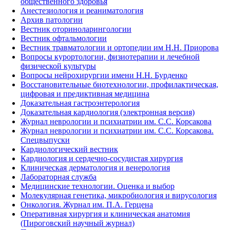
общественного здоровья
Анестезиология и реаниматология
Архив патологии
Вестник оториноларингологии
Вестник офтальмологии
Вестник травматологии и ортопедии им Н.Н. Приорова
Вопросы курортологии, физиотерапии и лечебной
физической культуры
Вопросы нейрохирургии имени Н.Н. Бурденко
Восстановительные биотехнологии, профилактическая,
цифровая и предиктивная медицина
Доказательная гастроэнтерология
Доказательная кардиология (электронная версия)
Журнал неврологии и психиатрии им. С.С. Корсакова
Журнал неврологии и психиатрии им. С.С. Корсакова.
Спецвыпуски
Кардиологический вестник
Кардиология и сердечно-сосудистая хирургия
Клиническая дерматология и венерология
Лабораторная служба
Медицинские технологии. Оценка и выбор
Молекулярная генетика, микробиология и вирусология
Онкология. Журнал им. П.А. Герцена
Оперативная хирургия и клиническая анатомия
(Пироговский научный журнал)