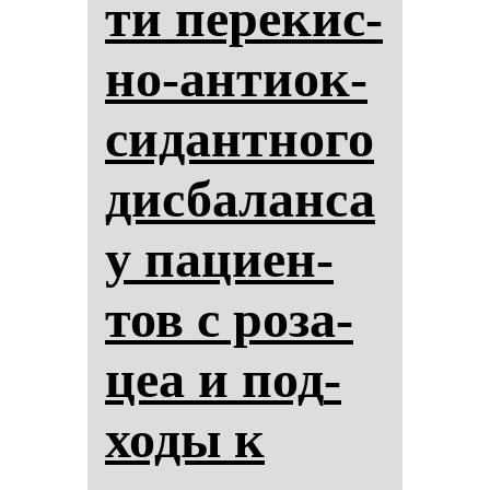
ти пе­ре­кис­
но-ан­ти­ок­
си­дан­тно­го
дис­ба­лан­са
у па­ци­ен­
тов с ро­за­
цеа и под­
хо­ды к