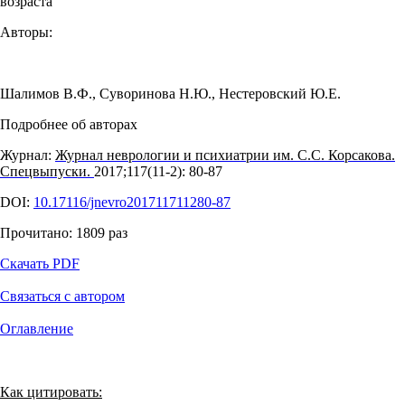
возраста
Авторы:
Шалимов В.Ф.
,
Суворинова Н.Ю.
,
Нестеровский Ю.Е.
Подробнее об авторах
Журнал:
Журнал неврологии и психиатрии им. С.С. Корсакова.
Спецвыпуски.
2017;117(11‑2): 80‑87
DOI:
10.17116/jnevro201711711280-87
Прочитано:
1809
раз
Скачать PDF
Связаться с автором
Оглавление
Как цитировать: