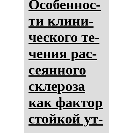
Осо­бен­нос­
ти кли­ни­
чес­ко­го те­
че­ния рас­
се­ян­но­го
скле­ро­за
как фак­тор
стой­кой ут­