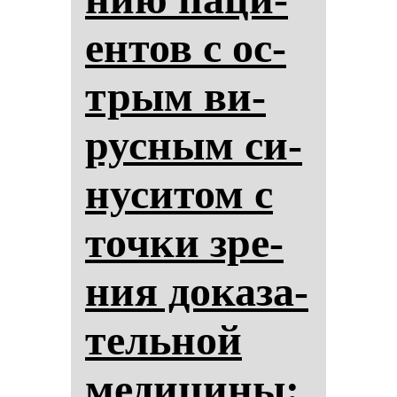
ен­тов с ос­
трым ви­
рус­ным си­
ну­си­том с
точ­ки зре­
ния до­ка­за­
тель­ной
ме­ди­ци­ны: