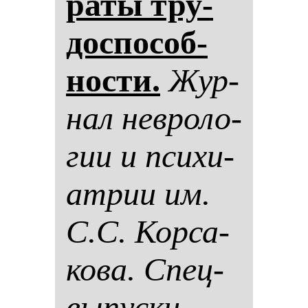
ра­ты тру­
дос­по­соб­
нос­ти.
Жур­
нал нев­ро­ло­
гии и пси­хи­
ат­рии им.
С.С. Кор­са­
ко­ва. Спец­
вы­пус­ки.