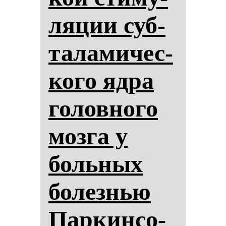
ля­ции суб­
та­ла­ми­чес­
ко­го яд­ра
го­лов­но­го
моз­га у
боль­ных
бо­лез­нью
Пар­кин­со­