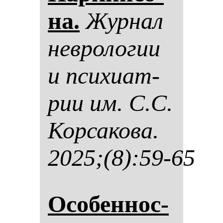
на.
Жур­нал
нев­ро­ло­гии
и пси­хи­ат­
рии им. С.С.
Кор­са­ко­ва.
2025;(8):59-65
Осо­бен­нос­