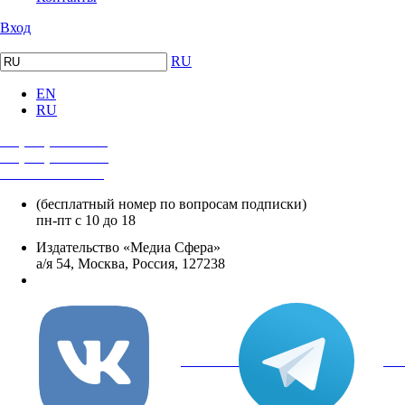
Вход
RU
EN
RU
+7 (495) 482-4118
+7 (495) 482-4329
+8 800 250-18-12
(бесплатный номер по вопросам подписки)
пн-пт с 10 до 18
Издательство «Медиа Сфера»
а/я 54, Москва, Россия, 127238
info@mediasphera.ru
вКонтакте
Tel