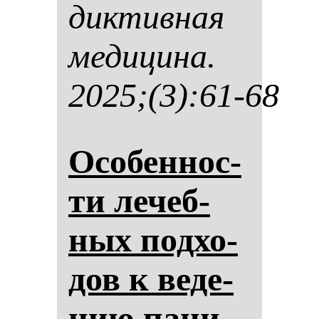
дик­тив­ная
ме­ди­ци­на.
2025;(3):61-68
Осо­бен­нос­
ти ле­чеб­
ных под­хо­
дов к ве­де­
нию па­ци­