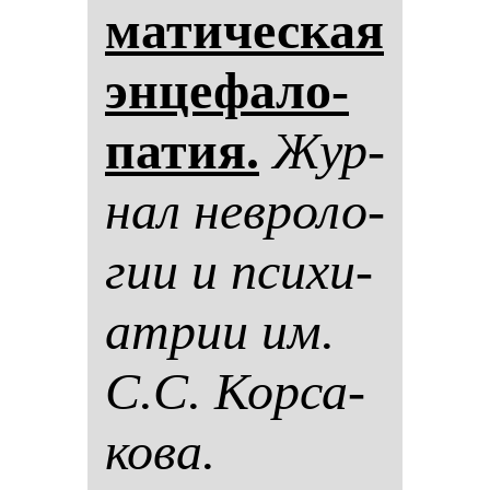
ма­ти­чес­кая
эн­це­фа­ло­
па­тия.
Жур­
нал нев­ро­ло­
гии и пси­хи­
ат­рии им.
С.С. Кор­са­
ко­ва.