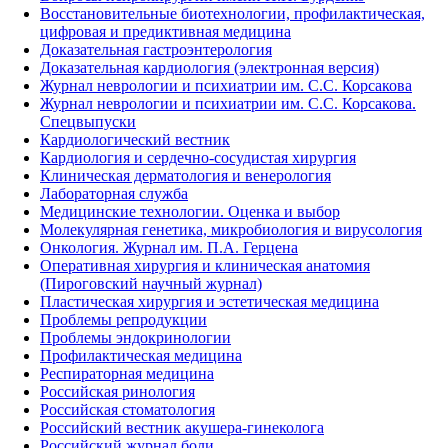
Восстановительные биотехнологии, профилактическая,
цифровая и предиктивная медицина
Доказательная гастроэнтерология
Доказательная кардиология (электронная версия)
Журнал неврологии и психиатрии им. С.С. Корсакова
Журнал неврологии и психиатрии им. С.С. Корсакова.
Спецвыпуски
Кардиологический вестник
Кардиология и сердечно-сосудистая хирургия
Клиническая дерматология и венерология
Лабораторная служба
Медицинские технологии. Оценка и выбор
Молекулярная генетика, микробиология и вирусология
Онкология. Журнал им. П.А. Герцена
Оперативная хирургия и клиническая анатомия
(Пироговский научный журнал)
Пластическая хирургия и эстетическая медицина
Проблемы репродукции
Проблемы эндокринологии
Профилактическая медицина
Респираторная медицина
Российская ринология
Российская стоматология
Российский вестник акушера-гинеколога
Российский журнал боли