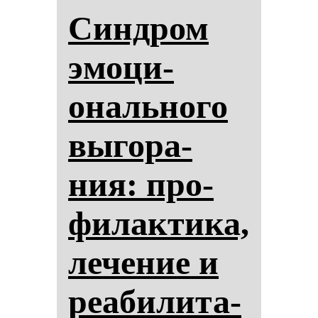
Син­дром
эмо­ци­
ональ­но­го
вы­го­ра­
ния: про­
фи­лак­ти­ка,
ле­че­ние и
ре­аби­ли­та­