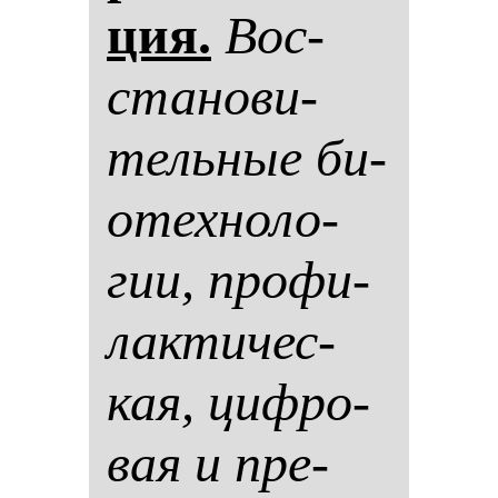
ция.
Вос­
ста­но­ви­
тель­ные би­
отех­но­ло­
гии, про­фи­
лак­ти­чес­
кая, циф­ро­
вая и пре­