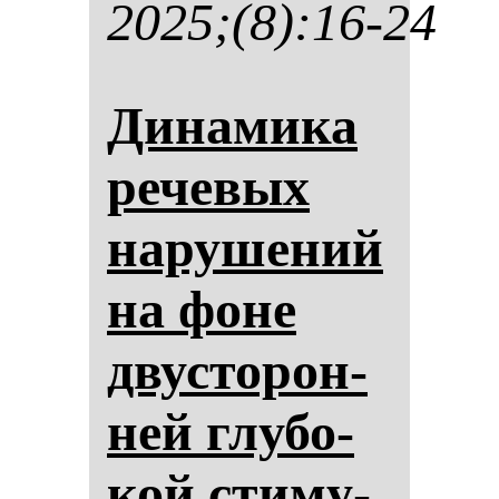
2025;(8):16-24
Ди­на­ми­ка
ре­че­вых
на­ру­ше­ний
на фо­не
двус­то­рон­
ней глу­бо­
кой сти­му­