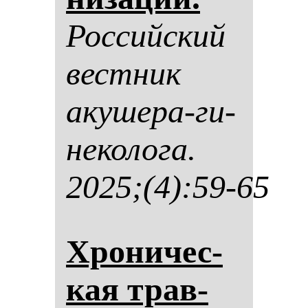
Рос­сий­ский
вес­тник
аку­ше­ра-ги­
не­ко­ло­га.
2025;(4):59-65
Хро­ни­чес­
кая трав­