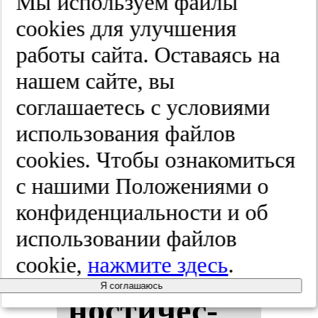
Мы используем файлы
сия).
Рес­пи­
cооkies для улучшения
ра­тор­ная
работы сайта. Оставаясь на
нашем сайте, вы
ме­ди­ци­на.
соглашаетесь с условиями
2025;(3):6-18
использования файлов
cооkies. Чтобы ознакомиться
с нашими Положениями о
Сов­ре­мен­
конфиденциальности и об
ные ас­пек­
использовании файлов
ты ди­аг­
cookie,
нажмите здесь
.
Я соглашаюсь
нос­ти­чес­