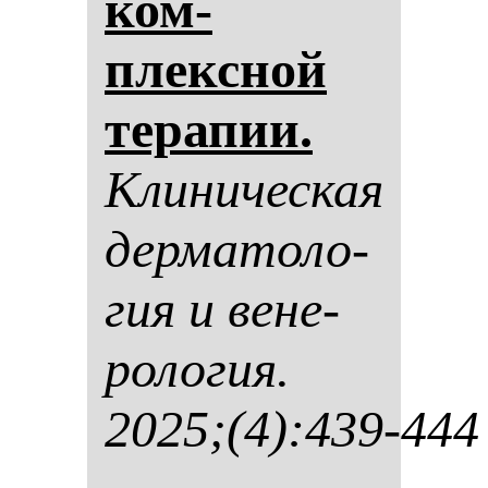
ком­
плексной
те­ра­пии.
Кли­ни­чес­кая
дер­ма­то­ло­
гия и ве­не­
ро­ло­гия.
2025;(4):439-444