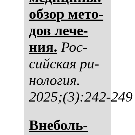
об­зор ме­то­
дов ле­че­
ния.
Рос­
сий­ская ри­
но­ло­гия.
2025;(3):242-249
Вне­боль­