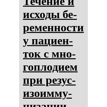
Те­че­ние и
ис­хо­ды бе­
ре­мен­нос­ти
у па­ци­ен­
ток с мно­
гоп­ло­ди­ем
при ре­зус-
изо­им­му­
ни­за­ции.