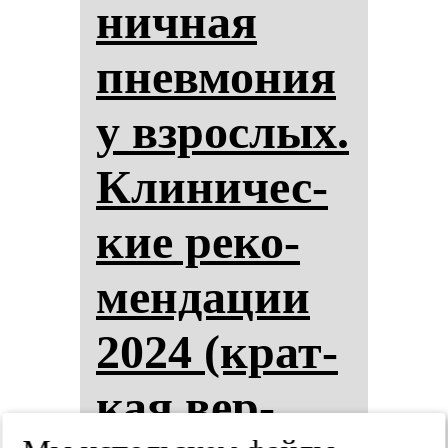
нич­ная
пнев­мо­ния
у взрос­лых.
Кли­ни­чес­
кие ре­ко­
мен­да­ции
2024 (крат­
кая вер­