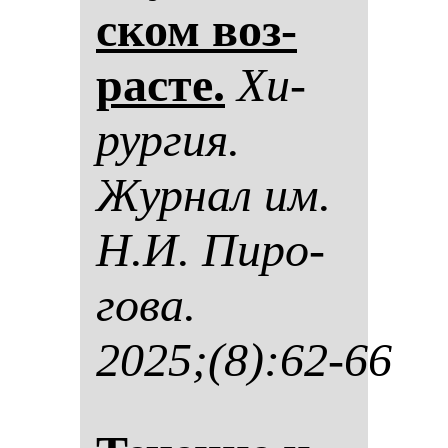
ском воз­
рас­те.
Хи­
рур­гия.
Жур­нал им.
Н.И. Пи­ро­
го­ва.
2025;(8):62-66