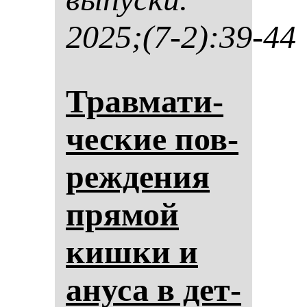
2025;(7-2):39-44
Трав­ма­ти­
чес­кие пов­
реж­де­ния
пря­мой
киш­ки и
ану­са в дет­