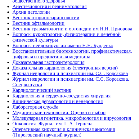
общественного здоровья
Анестезиология и реаниматология
Архив патологии
Вестник оториноларингологии
Вестник офтальмологии
Вестник травматологии и ортопедии им Н.Н. Приорова
Вопросы курортологии, физиотерапии и лечебной
физической культуры
Вопросы нейрохирургии имени Н.Н. Бурденко
Восстановительные биотехнологии, профилактическая,
цифровая и предиктивная медицина
Доказательная гастроэнтерология
Доказательная кардиология (электронная версия)
Журнал неврологии и психиатрии им. С.С. Корсакова
Журнал неврологии и психиатрии им. С.С. Корсакова.
Спецвыпуски
Кардиологический вестник
Кардиология и сердечно-сосудистая хирургия
Клиническая дерматология и венерология
Лабораторная служба
Медицинские технологии. Оценка и выбор
Молекулярная генетика, микробиология и вирусология
Онкология. Журнал им. П.А. Герцена
Оперативная хирургия и клиническая анатомия
(Пироговский научный журнал)