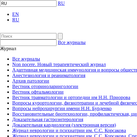
RU
EN
RU
Все журналы
Журнал
Все журналы
Non nocere. Новый терапевтический журнал
Адаптивная медицинская иммунология и вопросы обществ
Анестезиология и реаниматология
Архив патологии
Вестник оториноларингологии
Вестник офтальмологии
Вестник травматологии и ортопедии им Н.Н. Приорова
Вопросы курортологии, физиотерапии и лечебной физичес
Вопросы нейрохирургии имени Н.Н. Бурденко
Восстановительные биотехнологии, профилактическая, ц
Доказательная гастроэнтерология
Доказательная кардиология (электронная версия)
Журнал неврологии и психиатрии им. С.С. Корсакова
Журнал неврологии и психиатрии им. С.С. Корсакова. Сп