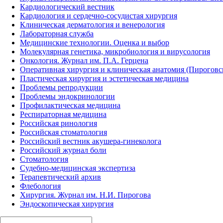
Кардиологический вестник
Кардиология и сердечно-сосудистая хирургия
Клиническая дерматология и венерология
Лабораторная служба
Медицинские технологии. Оценка и выбор
Молекулярная генетика, микробиология и вирусология
Онкология. Журнал им. П.А. Герцена
Оперативная хирургия и клиническая анатомия (Пирогов
Пластическая хирургия и эстетическая медицина
Проблемы репродукции
Проблемы эндокринологии
Профилактическая медицина
Респираторная медицина
Российская ринология
Российская стоматология
Российский вестник акушера-гинеколога
Российский журнал боли
Стоматология
Судебно-медицинская экспертиза
Терапевтический архив
Флебология
Хирургия. Журнал им. Н.И. Пирогова
Эндоскопическая хирургия