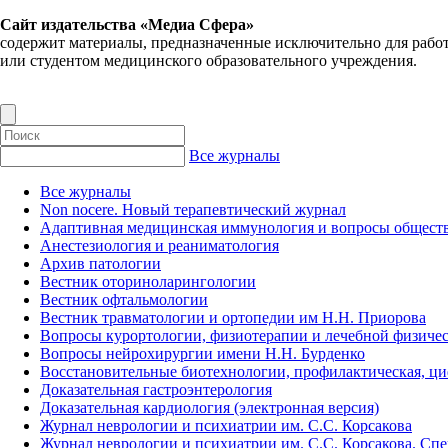
Сайт издательства «Медиа Сфера»
содержит материалы, предназначенные исключительно для рабо
или студентом медицинского образовательного учреждения.
Все журналы
Все журналы
Non nocere. Новый терапевтический журнал
Адаптивная медицинская иммунология и вопросы обществ
Анестезиология и реаниматология
Архив патологии
Вестник оториноларингологии
Вестник офтальмологии
Вестник травматологии и ортопедии им Н.Н. Приорова
Вопросы курортологии, физиотерапии и лечебной физичес
Вопросы нейрохирургии имени Н.Н. Бурденко
Восстановительные биотехнологии, профилактическая, ц
Доказательная гастроэнтерология
Доказательная кардиология (электронная версия)
Журнал неврологии и психиатрии им. С.С. Корсакова
Журнал неврологии и психиатрии им. С.С. Корсакова. Сп