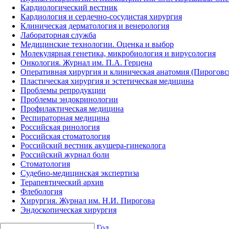
Кардиологический вестник
Кардиология и сердечно-сосудистая хирургия
Клиническая дерматология и венерология
Лабораторная служба
Медицинские технологии. Оценка и выбор
Молекулярная генетика, микробиология и вирусология
Онкология. Журнал им. П.А. Герцена
Оперативная хирургия и клиническая анатомия (Пирогов
Пластическая хирургия и эстетическая медицина
Проблемы репродукции
Проблемы эндокринологии
Профилактическая медицина
Респираторная медицина
Российская ринология
Российская стоматология
Российский вестник акушера-гинеколога
Российский журнал боли
Стоматология
Судебно-медицинская экспертиза
Терапевтический архив
Флебология
Хирургия. Журнал им. Н.И. Пирогова
Эндоскопическая хирургия
Год