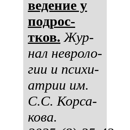
ве­де­ние у
под­рос­
тков.
Жур­
нал нев­ро­ло­
гии и пси­хи­
ат­рии им.
С.С. Кор­са­
ко­ва.