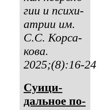
гии и пси­хи­
ат­рии им.
С.С. Кор­са­
ко­ва.
2025;(8):16-24
Суици­
даль­ное по­