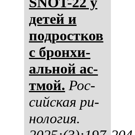
SNOT-22 у
де­тей и
под­рос­тков
с брон­хи­
аль­ной ас­
тмой.
Рос­
сий­ская ри­
но­ло­гия.
2025;(3):197-204