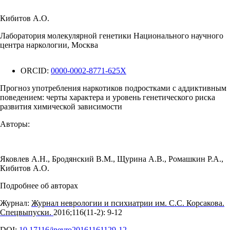
Кибитов А.О.
Лаборатория молекулярной генетики Национального научного
центра наркологии, Москва
ORCID:
0000-0002-8771-625X
Прогноз употребления наркотиков подростками с аддиктивным
поведением: черты характера и уровень генетического риска
развития химической зависимости
Авторы:
Яковлев А.Н.
,
Бродянский В.М.
,
Щурина А.В.
,
Ромашкин Р.А.
,
Кибитов А.О.
Подробнее об авторах
Журнал:
Журнал неврологии и психиатрии им. С.С. Корсакова.
Спецвыпуски.
2016;116(11‑2): 9‑12
DOI:
10.17116/jnevro20161161129-12