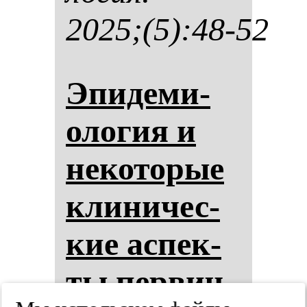
2025;(5):48-52
Эпи­де­ми­
оло­гия и
не­ко­то­рые
кли­ни­чес­
кие ас­пек­
ты пер­вич­