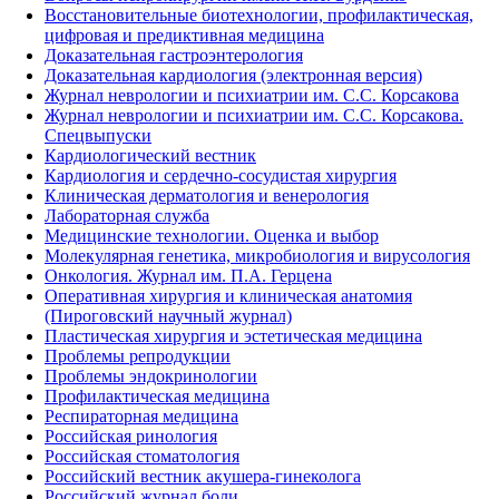
Восстановительные биотехнологии, профилактическая,
цифровая и предиктивная медицина
Доказательная гастроэнтерология
Доказательная кардиология (электронная версия)
Журнал неврологии и психиатрии им. С.С. Корсакова
Журнал неврологии и психиатрии им. С.С. Корсакова.
Спецвыпуски
Кардиологический вестник
Кардиология и сердечно-сосудистая хирургия
Клиническая дерматология и венерология
Лабораторная служба
Медицинские технологии. Оценка и выбор
Молекулярная генетика, микробиология и вирусология
Онкология. Журнал им. П.А. Герцена
Оперативная хирургия и клиническая анатомия
(Пироговский научный журнал)
Пластическая хирургия и эстетическая медицина
Проблемы репродукции
Проблемы эндокринологии
Профилактическая медицина
Респираторная медицина
Российская ринология
Российская стоматология
Российский вестник акушера-гинеколога
Российский журнал боли