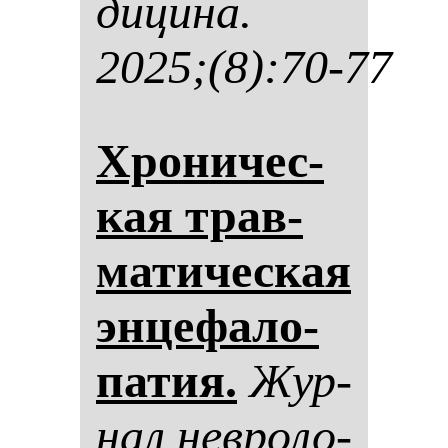
ди­ци­на.
2025;(8):70-77
Хро­ни­чес­
кая трав­
ма­ти­чес­кая
эн­це­фа­ло­
па­тия.
Жур­
нал нев­ро­ло­