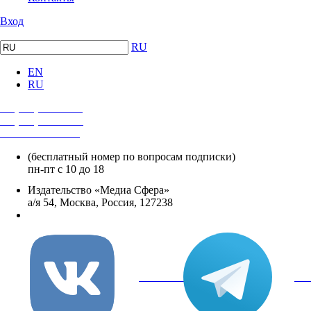
Вход
RU
EN
RU
+7 (495) 482-4118
+7 (495) 482-4329
+8 800 250-18-12
(бесплатный номер по вопросам подписки)
пн-пт с 10 до 18
Издательство «Медиа Сфера»
а/я 54, Москва, Россия, 127238
info@mediasphera.ru
вКонтакте
Tel