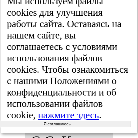
Мы используем файлы
ных го­лов­
cооkies для улучшения
ных бо­лей
работы сайта. Оставаясь на
нашем сайте, вы
у де­тей и
соглашаетесь с условиями
под­рос­
использования файлов
cооkies. Чтобы ознакомиться
тков.
Жур­
с нашими Положениями о
нал нев­ро­ло­
конфиденциальности и об
использовании файлов
гии и пси­хи­
cookie,
нажмите здесь
.
ат­рии им.
Я соглашаюсь