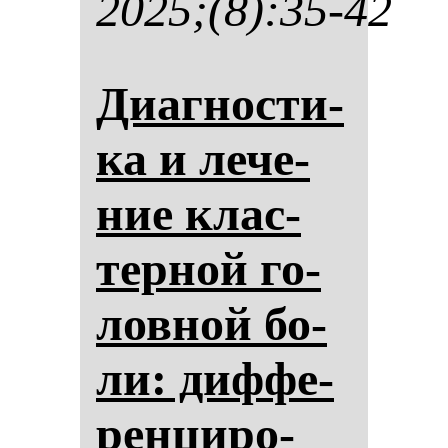
2025;(8):35-42
Диаг­нос­ти­
ка и ле­че­
ние клас­
тер­ной го­
лов­ной бо­
ли: диф­фе­
рен­ци­ро­