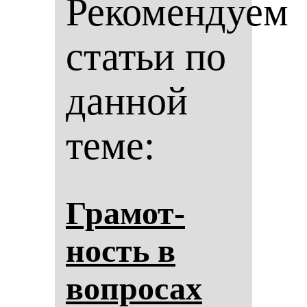
Рекомендуем
статьи по
данной
теме:
Гра­мот­
ность в
воп­ро­сах