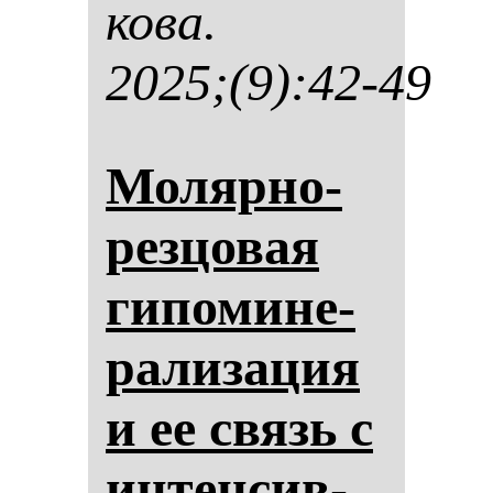
ко­ва.
2025;(9):42-49
Мо­ляр­но-
рез­цо­вая
ги­по­ми­не­
ра­ли­за­ция
и ее связь с
ин­тен­сив­