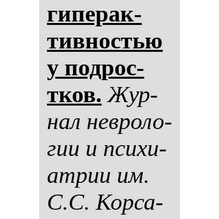
ги­пе­рак­
тив­нос­тью
у под­рос­
тков.
Жур­
нал нев­ро­ло­
гии и пси­хи­
ат­рии им.
С.С. Кор­са­