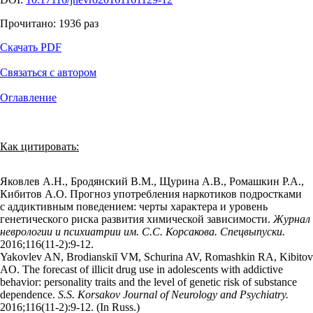
Прочитано:
1936
раз
Скачать PDF
Связаться с автором
Оглавление
Как цитировать:
Яковлев А.Н., Бродянский В.М., Щурина А.В., Ромашкин Р.А.,
Кибитов А.О. Прогноз употребления наркотиков подростками
с аддиктивным поведением: черты характера и уровень
генетического риска развития химической зависимости.
Журнал
неврологии и психиатрии им. С.С. Корсакова. Спецвыпуски.
2016;116(11‑2):9‑12.
Yakovlev AN, Brodianskiĭ VM, Schurina AV, Romashkin RA, Kibitov
AO. The forecast of illicit drug use in adolescents with addictive
behavior: personality traits and the level of genetic risk of substance
dependence.
S.S. Korsakov Journal of Neurology and Psychiatry.
2016;116(11‑2):9‑12. (In Russ.)