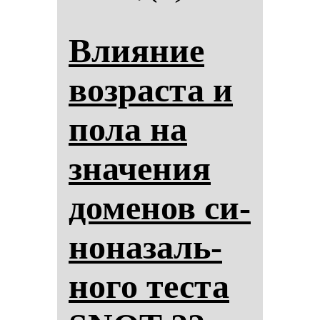
Вли­яние
воз­рас­та и
по­ла на
зна­че­ния
до­ме­нов си­
но­на­заль­
но­го тес­та