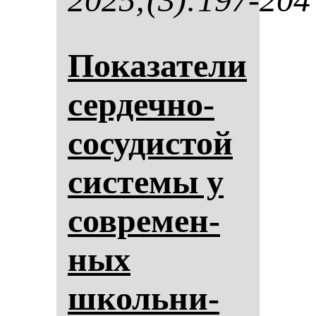
По­ка­за­те­ли
сер­деч­но-
со­су­дис­той
сис­те­мы у
сов­ре­мен­
ных
школь­ни­