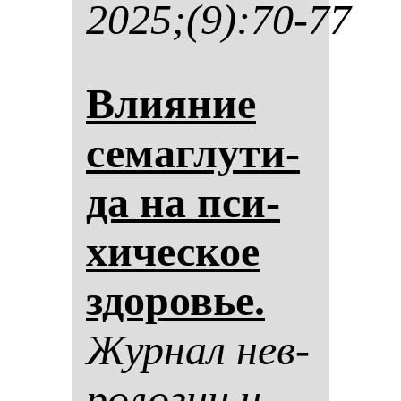
2025;(9):70-77
Вли­яние
се­маг­лу­ти­
да на пси­
хи­чес­кое
здо­ровье.
Жур­нал нев­
ро­ло­гии и