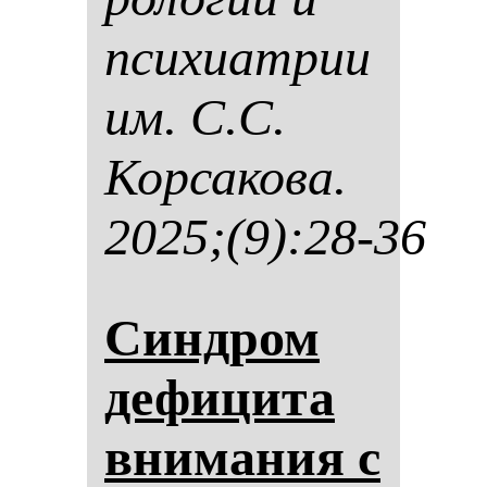
пси­хи­ат­рии
им. С.С.
Кор­са­ко­ва.
2025;(9):28-36
Син­дром
де­фи­ци­та
вни­ма­ния с