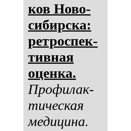
ков Но­во­
си­бир­ска:
рет­рос­пек­
тив­ная
оцен­ка.
Про­фи­лак­
ти­чес­кая
ме­ди­ци­на.