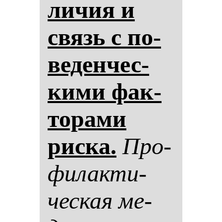
ли­чия и
связь с по­
ве­ден­чес­
ки­ми фак­
то­ра­ми
рис­ка.
Про­
фи­лак­ти­
чес­кая ме­