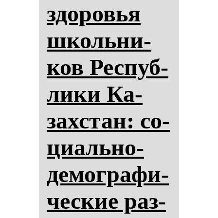
здо­ровья
школь­ни­
ков Рес­пуб­
ли­ки Ка­
зах­стан: со­
ци­аль­но-
де­мог­ра­фи­
чес­кие раз­