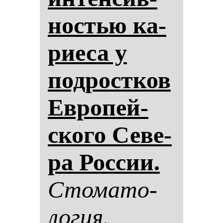
нос­тью ка­
ри­еса у
под­рос­тков
Ев­ро­пей­
ско­го Се­ве­
ра Рос­сии.
Сто­ма­то­
ло­гия.