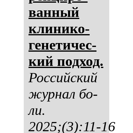
ван­ный
кли­ни­ко-
ге­не­ти­чес­
кий под­ход.
Рос­сий­ский
жур­нал бо­
ли.
2025;(3):11-16