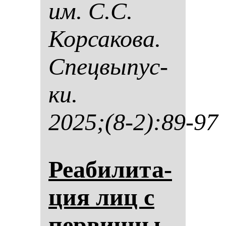
им. С.С.
Кор­са­ко­ва.
Спец­вы­пус­
ки.
2025;(8-2):89-97
Реаби­ли­та­
ция лиц с
пер­вич­ны­