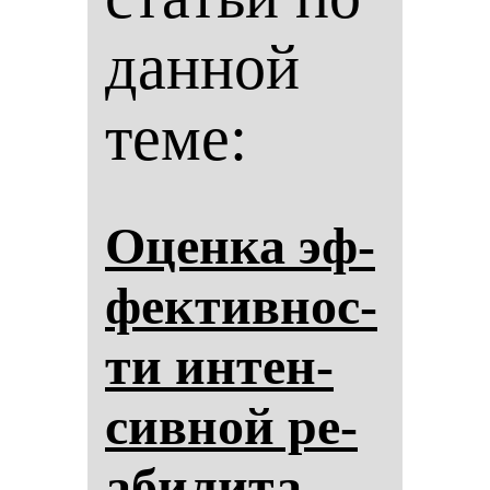
данной
теме:
Оцен­ка эф­
фек­тив­нос­
ти ин­тен­
сив­ной ре­
аби­ли­та­