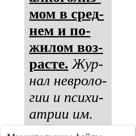
мом в сред­
нем и по­
жи­лом воз­
рас­те.
Жур­
нал нев­ро­ло­
гии и пси­хи­
ат­рии им.
С.С. Кор­са­