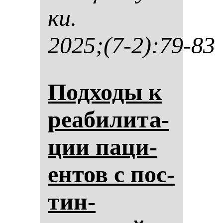
ки.
2025;(7-2):79-83
Под­хо­ды к
ре­аби­ли­та­
ции па­ци­
ен­тов с пос­
тин­