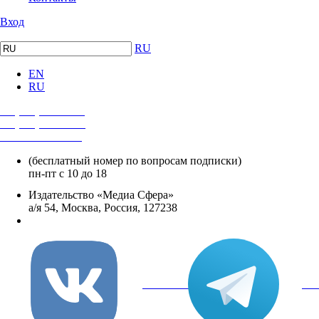
Вход
RU
EN
RU
+7 (495) 482-4118
+7 (495) 482-4329
+8 800 250-18-12
(бесплатный номер по вопросам подписки)
пн-пт с 10 до 18
Издательство «Медиа Сфера»
а/я 54, Москва, Россия, 127238
info@mediasphera.ru
вКонтакте
Tel