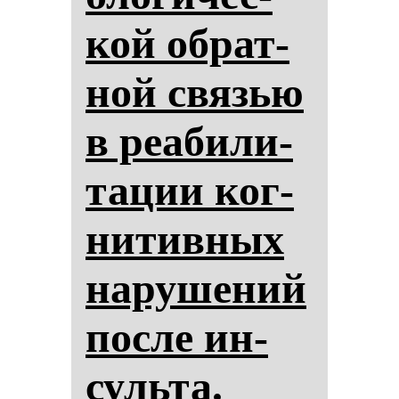
кой об­рат­
ной связью
в ре­аби­ли­
та­ции ког­
ни­тив­ных
на­ру­ше­ний
пос­ле ин­
суль­та.