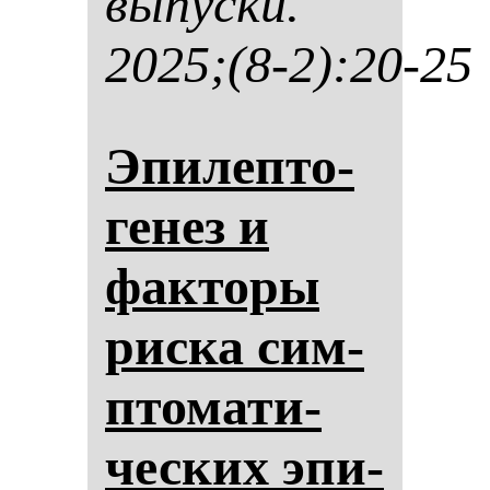
вы­пус­ки.
2025;(8-2):20-25
Эпи­леп­то­
ге­нез и
фак­то­ры
рис­ка сим­
пто­ма­ти­
чес­ких эпи­