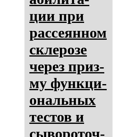
ции при
рас­се­ян­ном
скле­ро­зе
че­рез приз­
му фун­кци­
ональ­ных
тес­тов и
сы­во­ро­точ­