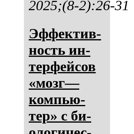
2025;(8-2):26-31
Эф­фек­тив­
ность ин­
тер­фей­сов
«мозг—
ком­пью­
тер» с би­
оло­ги­чес­