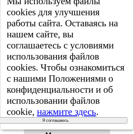
Мы используем файлы
ко­ва.
cооkies для улучшения
работы сайта. Оставаясь на
2025;(7):55-63
нашем сайте, вы
соглашаетесь с условиями
Прог­но­зи­
использования файлов
cооkies. Чтобы ознакомиться
ро­ва­ние
с нашими Положениями о
вос­ста­нов­
конфиденциальности и об
использовании файлов
ле­ния фун­
cookie,
нажмите здесь
.
кци­ональ­
Я соглашаюсь