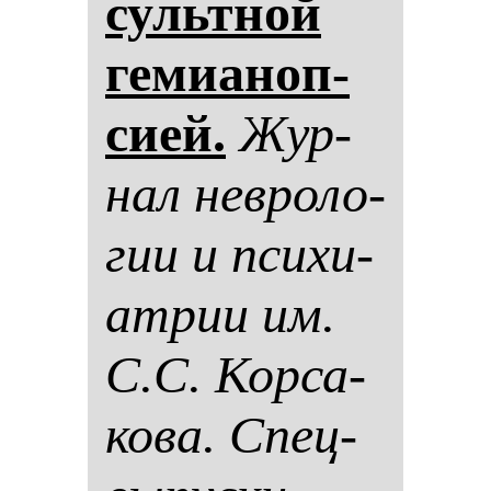
сультной
ге­ми­аноп­
си­ей.
Жур­
нал нев­ро­ло­
гии и пси­хи­
ат­рии им.
С.С. Кор­са­
ко­ва. Спец­