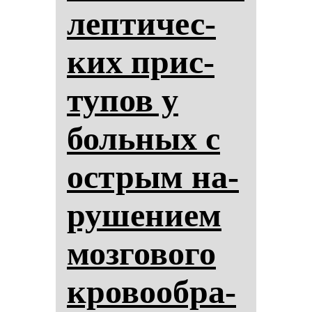
леп­ти­чес­
ких прис­
ту­пов у
боль­ных с
ос­трым на­
ру­ше­ни­ем
моз­го­во­го
кро­во­об­ра­