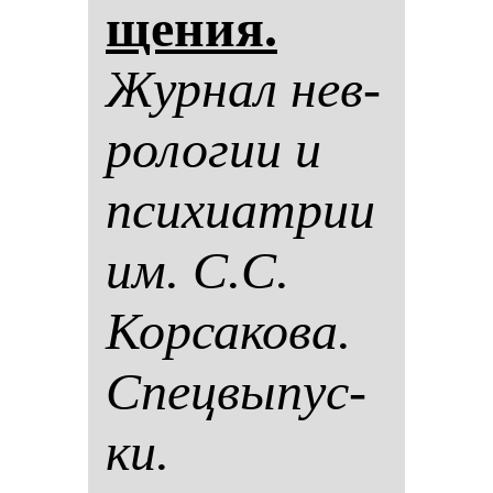
ще­ния.
Жур­нал нев­
ро­ло­гии и
пси­хи­ат­рии
им. С.С.
Кор­са­ко­ва.
Спец­вы­пус­
ки.