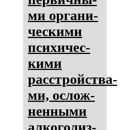
ми ор­га­ни­
чес­ки­ми
пси­хи­чес­
ки­ми
расстройства­
ми, ос­лож­
нен­ны­ми
ал­ко­го­лиз­