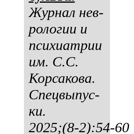
Жур­нал нев­
ро­ло­гии и
пси­хи­ат­рии
им. С.С.
Кор­са­ко­ва.
Спец­вы­пус­
ки.
2025;(8-2):54-60