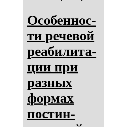
Осо­бен­нос­
ти ре­че­вой
ре­аби­ли­та­
ции при
раз­ных
фор­мах
пос­тин­