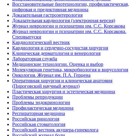
Восстановительные биотехнологии, профилактическая,
цифровая и предиктивная медицина
Доказательная гастроэнтерология
Доказательная кардиология (электронная версия)
Журнал неврологии и психиатрии им. С.С. Корсакова
Журнал неврологии и психиатрии им. С.С. Корсакова.
Спецвыпуски
Кардиологический вестник
Кардиология и сердечно-сосудистая хирургия
Клиническая дерматология и венерология
Лабораторная служба
Медицинские технологии. Оценка и выбор
Молекулярная генетика, микробиология и вирусология
Онкология. Журнал им. П.А. Герцена
Оперативная хирургия и клиническая анатомия
(Пироговский научный журнал)
Пластическая хирургия и эстетическая медицина
Проблемы репродукции
Проблемы эндокринологии
Профилактическая медицина
Респираторная медицина
Российская ринология
Российская стоматология
Российский вестник акушера-гинеколога
Российский журнал боли