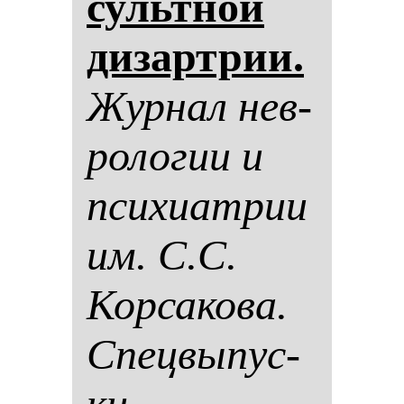
сультной
ди­зар­трии.
Жур­нал нев­
ро­ло­гии и
пси­хи­ат­рии
им. С.С.
Кор­са­ко­ва.
Спец­вы­пус­
ки.