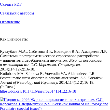
Скачать PDF
Связаться с автором
Оглавление
Как цитировать:
Кутлубаев М.А., Сабитова Э.Р., Воеводин В.А., Ахмадеева Л.Р.
Симптомы посттравматического стрессового расстройства
у пациентов с церебральным инсультом.
Журнал неврологии
и психиатрии им. С.С. Корсакова. Спецвыпуски.
2014;114(12‑2):16‑18.
Kutlubaev MA, Sabitova R, Voevodin VA, Akhmadeeva LR.
Posttraumatic stress disorder in patients after stroke.
S.S. Korsakov
Journal of Neurology and Psychiatry.
2014;114(12‑2):16‑18.
(In Russ.)
https://doi.org/10.17116/jnevro201411412216-18