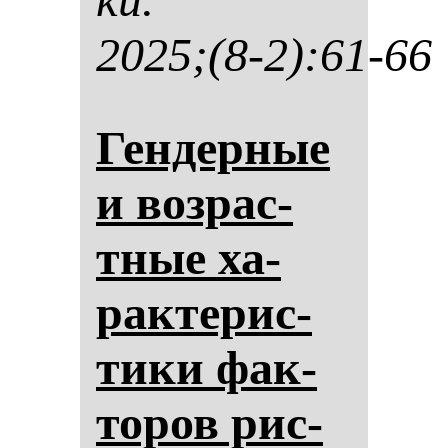
2025;(8-2):61-66
Ген­дер­ные
и воз­рас­
тные ха­
рак­те­рис­
ти­ки фак­
то­ров рис­