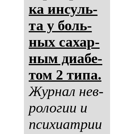
ка ин­суль­
та у боль­
ных са­хар­
ным ди­абе­
том 2 ти­па.
Жур­нал нев­
ро­ло­гии и
пси­хи­ат­рии