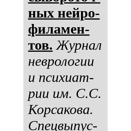
ных ней­ро­
фи­ла­мен­
тов.
Жур­нал
нев­ро­ло­гии
и пси­хи­ат­
рии им. С.С.
Кор­са­ко­ва.
Спец­вы­пус­