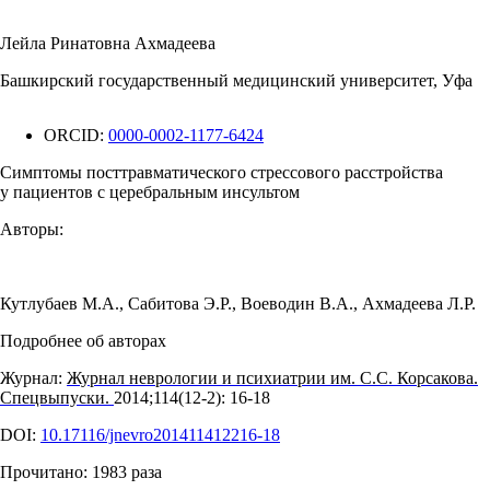
Лейла Ринатовна Ахмадеева
Башкирский государственный медицинский университет, Уфа
ORCID:
0000-0002-1177-6424
Симптомы посттравматического стрессового расстройства
у пациентов с церебральным инсультом
Авторы:
Кутлубаев М.А.
,
Сабитова Э.Р.
,
Воеводин В.А.
,
Ахмадеева Л.Р.
Подробнее об авторах
Журнал:
Журнал неврологии и психиатрии им. С.С. Корсакова.
Спецвыпуски.
2014;114(12‑2): 16‑18
DOI:
10.17116/jnevro201411412216-18
Прочитано:
1983
раза