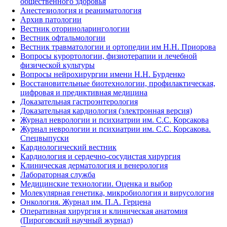
общественного здоровья
Анестезиология и реаниматология
Архив патологии
Вестник оториноларингологии
Вестник офтальмологии
Вестник травматологии и ортопедии им Н.Н. Приорова
Вопросы курортологии, физиотерапии и лечебной
физической культуры
Вопросы нейрохирургии имени Н.Н. Бурденко
Восстановительные биотехнологии, профилактическая,
цифровая и предиктивная медицина
Доказательная гастроэнтерология
Доказательная кардиология (электронная версия)
Журнал неврологии и психиатрии им. С.С. Корсакова
Журнал неврологии и психиатрии им. С.С. Корсакова.
Спецвыпуски
Кардиологический вестник
Кардиология и сердечно-сосудистая хирургия
Клиническая дерматология и венерология
Лабораторная служба
Медицинские технологии. Оценка и выбор
Молекулярная генетика, микробиология и вирусология
Онкология. Журнал им. П.А. Герцена
Оперативная хирургия и клиническая анатомия
(Пироговский научный журнал)