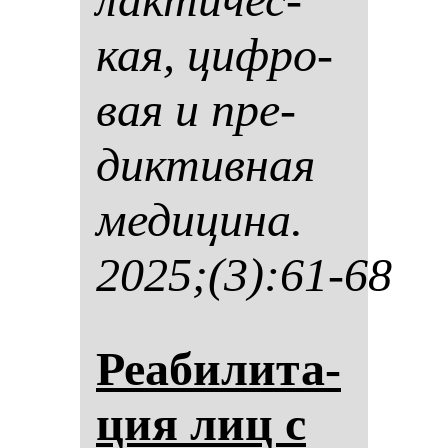
кая, циф­ро­
вая и пре­
дик­тив­ная
ме­ди­ци­на.
2025;(3):61-68
Реаби­ли­та­
ция лиц с