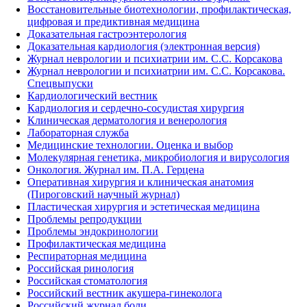
Восстановительные биотехнологии, профилактическая,
цифровая и предиктивная медицина
Доказательная гастроэнтерология
Доказательная кардиология (электронная версия)
Журнал неврологии и психиатрии им. С.С. Корсакова
Журнал неврологии и психиатрии им. С.С. Корсакова.
Спецвыпуски
Кардиологический вестник
Кардиология и сердечно-сосудистая хирургия
Клиническая дерматология и венерология
Лабораторная служба
Медицинские технологии. Оценка и выбор
Молекулярная генетика, микробиология и вирусология
Онкология. Журнал им. П.А. Герцена
Оперативная хирургия и клиническая анатомия
(Пироговский научный журнал)
Пластическая хирургия и эстетическая медицина
Проблемы репродукции
Проблемы эндокринологии
Профилактическая медицина
Респираторная медицина
Российская ринология
Российская стоматология
Российский вестник акушера-гинеколога
Российский журнал боли