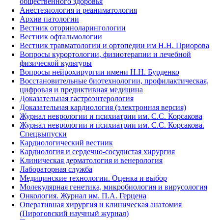
общественного здоровья
Анестезиология и реаниматология
Архив патологии
Вестник оториноларингологии
Вестник офтальмологии
Вестник травматологии и ортопедии им Н.Н. Приорова
Вопросы курортологии, физиотерапии и лечебной
физической культуры
Вопросы нейрохирургии имени Н.Н. Бурденко
Восстановительные биотехнологии, профилактическая,
цифровая и предиктивная медицина
Доказательная гастроэнтерология
Доказательная кардиология (электронная версия)
Журнал неврологии и психиатрии им. С.С. Корсакова
Журнал неврологии и психиатрии им. С.С. Корсакова.
Спецвыпуски
Кардиологический вестник
Кардиология и сердечно-сосудистая хирургия
Клиническая дерматология и венерология
Лабораторная служба
Медицинские технологии. Оценка и выбор
Молекулярная генетика, микробиология и вирусология
Онкология. Журнал им. П.А. Герцена
Оперативная хирургия и клиническая анатомия
(Пироговский научный журнал)