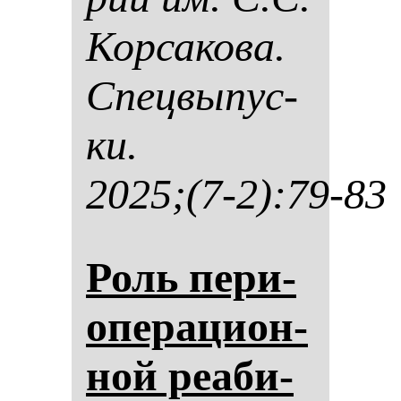
Кор­са­ко­ва.
Спец­вы­пус­
ки.
2025;(7-2):79-83
Роль пе­ри­
опе­ра­ци­он­
ной ре­аби­