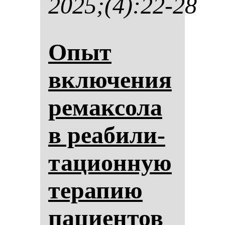
2025;(4):22-28
Опыт
вклю­че­ния
ре­мак­со­ла
в ре­аби­ли­
та­ци­он­ную
те­ра­пию
па­ци­ен­тов