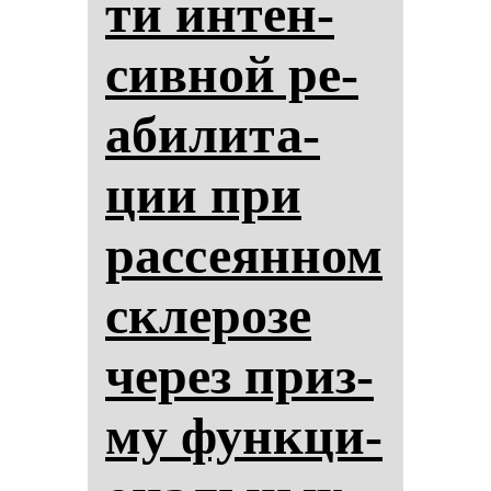
ти ин­тен­
сив­ной ре­
аби­ли­та­
ции при
рас­се­ян­ном
скле­ро­зе
че­рез приз­
му фун­кци­