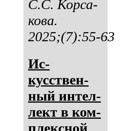
С.С. Кор­са­
ко­ва.
2025;(7):55-63
Ис­
кусствен­
ный ин­тел­
лект в ком­
плексной