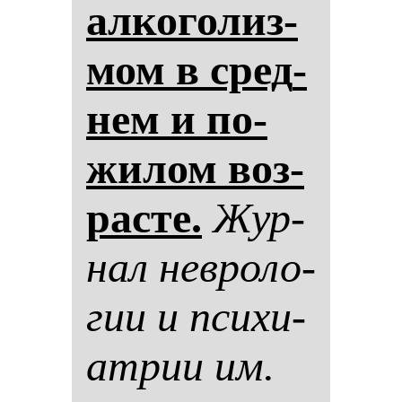
ал­ко­го­лиз­
мом в сред­
нем и по­
жи­лом воз­
рас­те.
Жур­
нал нев­ро­ло­
гии и пси­хи­
ат­рии им.