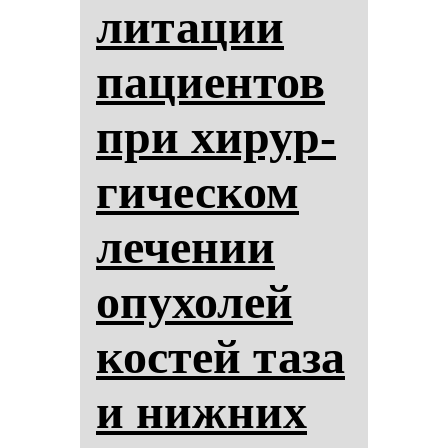
ли­та­ции
па­ци­ен­тов
при хи­рур­
ги­чес­ком
ле­че­нии
опу­хо­лей
кос­тей та­за
и ниж­них