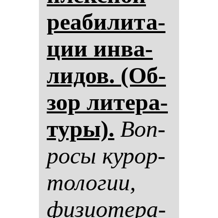
ре­аби­ли­та­
ции ин­ва­
ли­дов. (Об­
зор ли­те­ра­
ту­ры).
Воп­
ро­сы ку­рор­
то­ло­гии,
фи­зи­оте­ра­