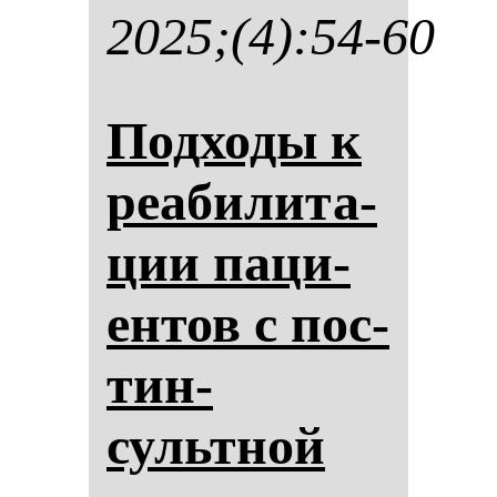
2025;(4):54-60
Под­хо­ды к
ре­аби­ли­та­
ции па­ци­
ен­тов с пос­
тин­
сультной