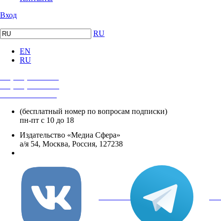
Вход
RU
EN
RU
+7 (495) 482-4118
+7 (495) 482-4329
+8 800 250-18-12
(бесплатный номер по вопросам подписки)
пн-пт с 10 до 18
Издательство «Медиа Сфера»
а/я 54, Москва, Россия, 127238
info@mediasphera.ru
вКонтакте
Tel