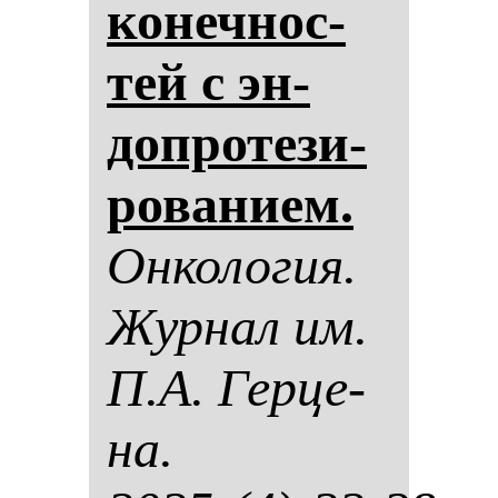
ко­неч­нос­
тей с эн­
доп­ро­те­зи­
ро­ва­ни­ем.
Он­ко­ло­гия.
Жур­нал им.
П.А. Гер­це­
на.