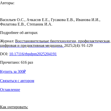
Авторы:
Васильев О.С.
,
Ачкасов Е.Е.
,
Гусакова Е.В.
,
Иванова И.И.
,
Филатова Е.В.
,
Степаник И.А.
Подробнее об авторах
Журнал:
Восстановительные биотехнологии, профилактическая,
цифровая и предиктивная медицина.
2025;2(4): 91‑129
DOI:
10.17116/rbpdpm2025204191
Прочитано:
616
раз
Купить за 300
₽
Связаться с автором
Оглавление
Как цитировать: