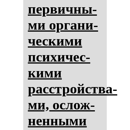
пер­вич­ны­
ми ор­га­ни­
чес­ки­ми
пси­хи­чес­
ки­ми
расстройства­
ми, ос­лож­
нен­ны­ми