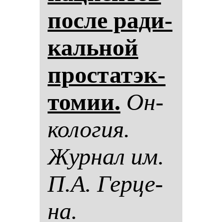
пос­ле ра­ди­
каль­ной
прос­та­тэк­
то­мии.
Он­
ко­ло­гия.
Жур­нал им.
П.А. Гер­це­
на.