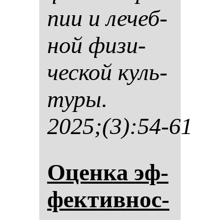
пии и ле­чеб­
ной фи­зи­
чес­кой куль­
ту­ры.
2025;(3):54-61
Оцен­ка эф­
фек­тив­нос­