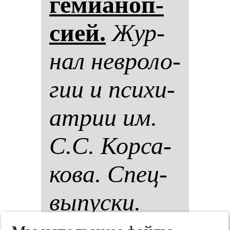
ге­ми­аноп­
си­ей.
Жур­
нал нев­ро­ло­
гии и пси­хи­
ат­рии им.
С.С. Кор­са­
ко­ва. Спец­
вы­пус­ки.