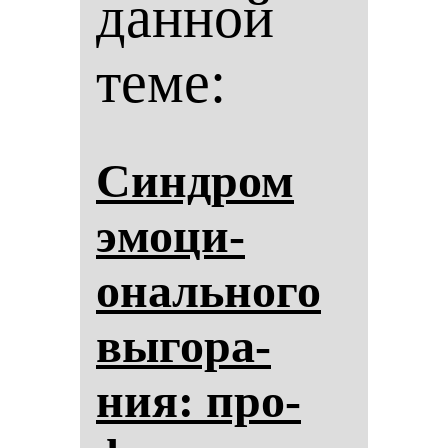
данной
теме:
Син­дром
эмо­ци­
ональ­но­го
вы­го­ра­
ния: про­