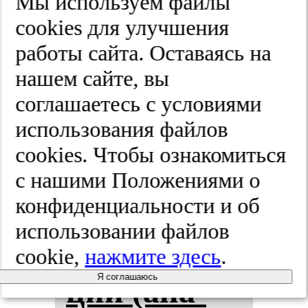
2025;(8-2):20-25
Мы используем файлы
cооkies для улучшения
работы сайта. Оставаясь на
Эк­зос­ке­лет
нашем сайте, вы
кис­ти в
соглашаетесь с условиями
использования файлов
сов­ре­мен­
cооkies. Чтобы ознакомиться
ной аби­ли­
с нашими Положениями о
конфиденциальности и об
та­ции и ре­
использовании файлов
аби­ли­та­
cookie,
нажмите здесь
.
Я соглашаюсь
ции (ана­