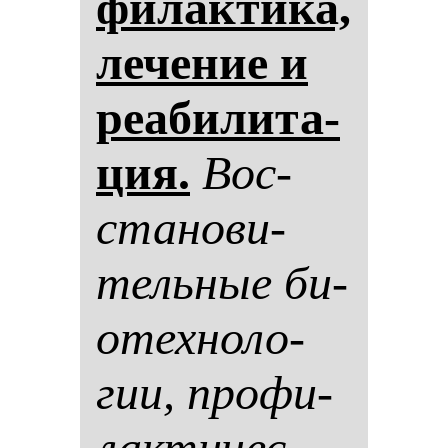
фи­лак­ти­ка,
ле­че­ние и
ре­аби­ли­та­
ция.
Вос­
ста­но­ви­
тель­ные би­
отех­но­ло­
гии, про­фи­
лак­ти­чес­