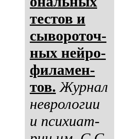
ональ­ных
тес­тов и
сы­во­ро­точ­
ных ней­ро­
фи­ла­мен­
тов.
Жур­нал
нев­ро­ло­гии
и пси­хи­ат­
рии им. С.С.