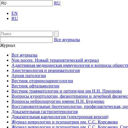
RU
EN
RU
Все журналы
Журнал
Все журналы
Non nocere. Новый терапевтический журнал
Адаптивная медицинская иммунология и вопросы обществ
Анестезиология и реаниматология
Архив патологии
Вестник оториноларингологии
Вестник офтальмологии
Вестник травматологии и ортопедии им Н.Н. Приорова
Вопросы курортологии, физиотерапии и лечебной физичес
Вопросы нейрохирургии имени Н.Н. Бурденко
Восстановительные биотехнологии, профилактическая, ц
Доказательная гастроэнтерология
Доказательная кардиология (электронная версия)
Журнал неврологии и психиатрии им. С.С. Корсакова
Журнал неврологии и психиатрии им. С.С. Корсакова. Сп