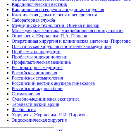
Кардиологический вестник
Кардиология и сердечно-сосудистая хирургия
Клиническая дерматология и венерология
Лабораторная служба
Медицинские технологии. Оценка и выбор
Молекулярная генетика, микробиология и вирусология
Онкология. Журнал им. П.А. Герцена
Оперативная хирургия и клиническая анатомия (Пирогов
Пластическая хирургия и эстетическая медицина
Проблемы репродукции
Проблемы эндокринологии
Профилактическая медицина
Респираторная медицина
Российская ринология
Российская стоматология
Российский вестник акушера-гинеколога
Российский журнал боли
Стоматология
Судебно-медицинская экспертиза
Терапевтический архив
Флебология
Хирургия. Журнал им. Н.И. Пирогова
Эндоскопическая хирургия
Год