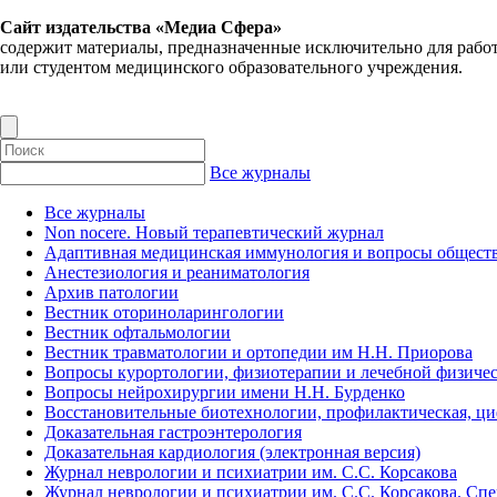
Сайт издательства «Медиа Сфера»
содержит материалы, предназначенные исключительно для рабо
или студентом медицинского образовательного учреждения.
Все журналы
Все журналы
Non nocere. Новый терапевтический журнал
Адаптивная медицинская иммунология и вопросы обществ
Анестезиология и реаниматология
Архив патологии
Вестник оториноларингологии
Вестник офтальмологии
Вестник травматологии и ортопедии им Н.Н. Приорова
Вопросы курортологии, физиотерапии и лечебной физичес
Вопросы нейрохирургии имени Н.Н. Бурденко
Восстановительные биотехнологии, профилактическая, ц
Доказательная гастроэнтерология
Доказательная кардиология (электронная версия)
Журнал неврологии и психиатрии им. С.С. Корсакова
Журнал неврологии и психиатрии им. С.С. Корсакова. Сп