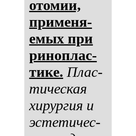
ото­мии,
при­ме­ня­
емых при
ри­ноп­лас­
ти­ке.
Плас­
ти­чес­кая
хи­рур­гия и
эс­те­ти­чес­