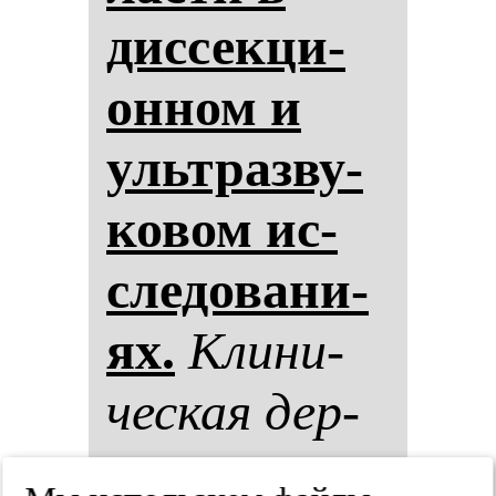
дис­сек­ци­
он­ном и
ультраз­ву­
ко­вом ис­
сле­до­ва­ни­
ях.
Кли­ни­
чес­кая дер­
ма­то­ло­гия