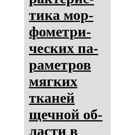
ти­ка мор­
фо­мет­ри­
чес­ких па­
ра­мет­ров
мяг­ких
тка­ней
щеч­ной об­
лас­ти в