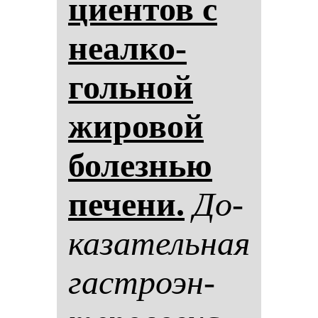
ци­ен­тов с
не­ал­ко­
голь­ной
жи­ро­вой
бо­лез­нью
пе­че­ни.
До­
ка­за­тель­ная
гас­тро­эн­