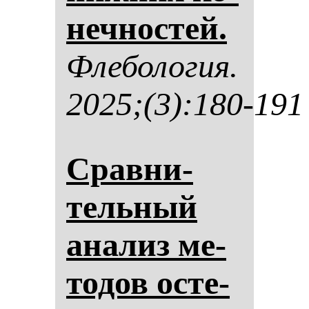
неч­нос­тей.
Фле­бо­ло­гия.
2025;(3):180-191
Срав­ни­
тель­ный
ана­лиз ме­
то­дов ос­те­