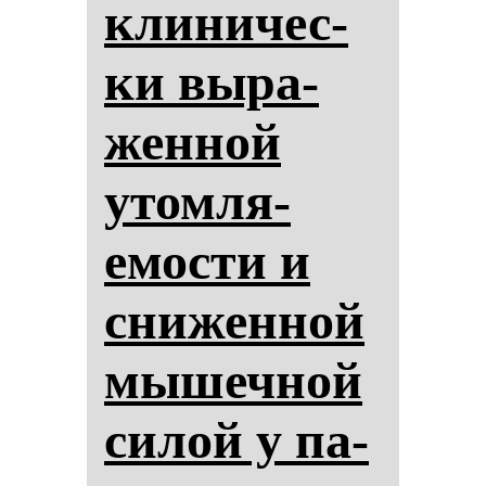
кли­ни­чес­
ки вы­ра­
жен­ной
утом­ля­
емос­ти и
сни­жен­ной
мы­шеч­ной
си­лой у па­