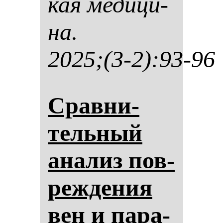
кая ме­ди­ци­
на.
2025;(3-2):93-96
Срав­ни­
тель­ный
ана­лиз пов­
реж­де­ния
вен и па­ра­