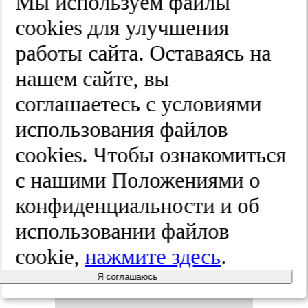
Мы используем файлы
и ве­не­ро­ло­
cооkies для улучшения
работы сайта. Оставаясь на
гия.
нашем сайте, вы
2026;(2):226-234
соглашаетесь с условиями
использования файлов
cооkies. Чтобы ознакомиться
Ультраз­ву­
с нашими Положениями о
ко­вая ви­зу­
конфиденциальности и об
использовании файлов
али­за­ция
cookie,
нажмите здесь
.
по­вер­
Я соглашаюсь