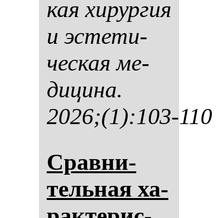
кая хи­рур­гия
и эс­те­ти­
чес­кая ме­
ди­ци­на.
2026;(1):103-110
Срав­ни­
тель­ная ха­
рак­те­рис­