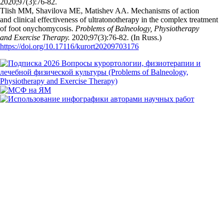
2020;97(3):76‑82.
Tlish MM, Shavilova ME, Matishev AA. Mechanisms of action
and clinical effectiveness of ultratonotherapy in the complex treatment
of foot onychomycosis.
Problems of Balneology, Physiotherapy
and Exercise Therapy.
2020;97(3):76‑82. (In Russ.)
https://doi.org/10.17116/kurort20209703176