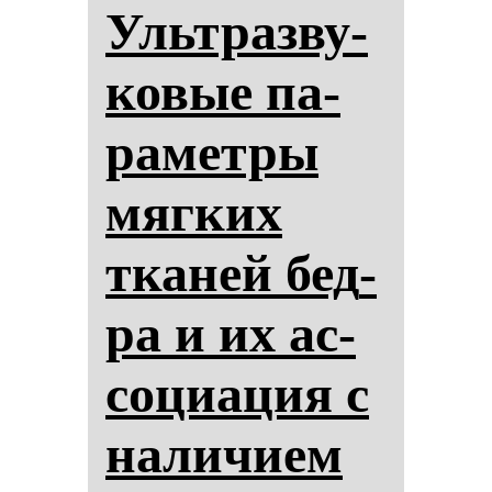
Ультраз­ву­
ко­вые па­
ра­мет­ры
мяг­ких
тка­ней бед­
ра и их ас­
со­ци­ация с
на­ли­чи­ем