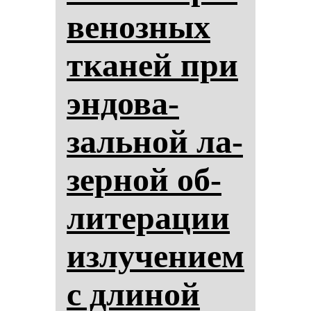
ве­ноз­ных
тка­ней при
эн­до­ва­
заль­ной ла­
зер­ной об­
ли­те­ра­ции
из­лу­че­ни­ем
с дли­ной