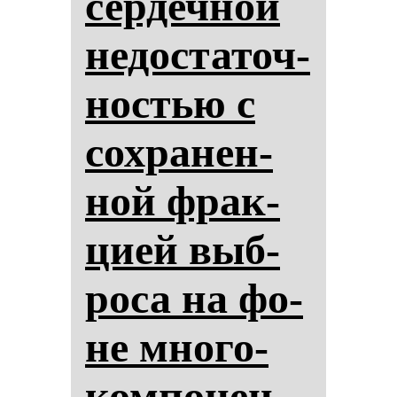
сер­деч­ной
не­дос­та­точ­
нос­тью с
сох­ра­нен­
ной фрак­
ци­ей выб­
ро­са на фо­
не мно­го­
ком­по­нен­