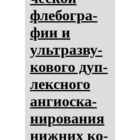
фле­бог­ра­
фии и
ультраз­ву­
ко­во­го дуп­
лек­сно­го
ан­ги­ос­ка­
ни­ро­ва­ния
ниж­них ко­