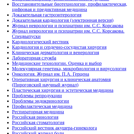
Восстановительные биотехнологии, профилактическая,
цифровая и предиктивная медицина
Доказательная гастроэнтерология
Доказательная кардиология (электронная версия)
Журнал неврологии и психиатрии им. С.С. Корсакова
Журнал неврологии и психиатрии им. С.С. Корсакова.
Спецвыпуски
Кардиологический вестник
Кардиология и сердечно-сосудистая хирургия
Клиническая дерматология и венерология
Лабораторная служба
Медицинские технологии. Оценка и выбор
Молекулярная генетика, микробиология и вирусология
Онкология. Журнал им. П.А. Герцена
Оперативная хирургия и клиническая анатомия
(Пироговский научный журнал)
Пластическая хирургия и эстетическая медицина
Проблемы репродукции
Проблемы эндокринологии
Профилактическая медицина
Респираторная медицина
Российская ринология
Российская стоматология
Российский вестник акушера-гинеколога
Российский журнал боли