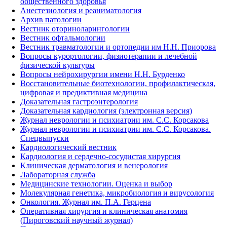
общественного здоровья
Анестезиология и реаниматология
Архив патологии
Вестник оториноларингологии
Вестник офтальмологии
Вестник травматологии и ортопедии им Н.Н. Приорова
Вопросы курортологии, физиотерапии и лечебной
физической культуры
Вопросы нейрохирургии имени Н.Н. Бурденко
Восстановительные биотехнологии, профилактическая,
цифровая и предиктивная медицина
Доказательная гастроэнтерология
Доказательная кардиология (электронная версия)
Журнал неврологии и психиатрии им. С.С. Корсакова
Журнал неврологии и психиатрии им. С.С. Корсакова.
Спецвыпуски
Кардиологический вестник
Кардиология и сердечно-сосудистая хирургия
Клиническая дерматология и венерология
Лабораторная служба
Медицинские технологии. Оценка и выбор
Молекулярная генетика, микробиология и вирусология
Онкология. Журнал им. П.А. Герцена
Оперативная хирургия и клиническая анатомия
(Пироговский научный журнал)