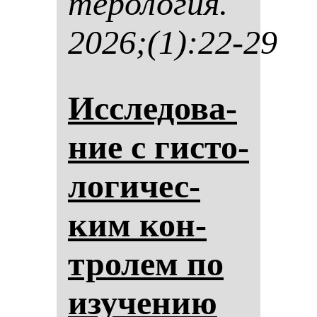
те­ро­ло­гия.
2026;(1):22-29
Ис­сле­до­ва­
ние с гис­то­
ло­ги­чес­
ким кон­
тро­лем по
изу­че­нию