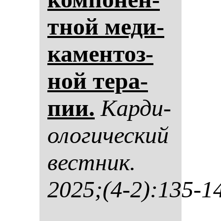
тной ме­ди­
ка­мен­тоз­
ной те­ра­
пии.
Кар­ди­
оло­ги­чес­кий
вес­тник.
2025;(4-2):135-1