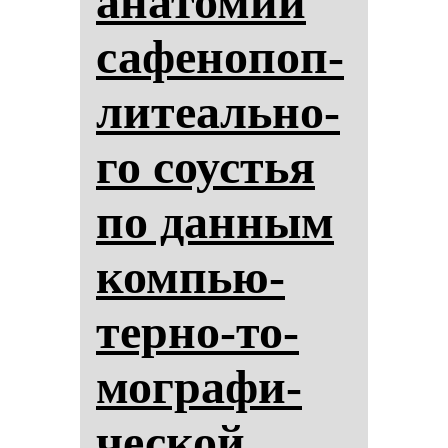
ана­то­мии
са­фе­но­поп­
ли­те­аль­но­
го со­ус­тья
по дан­ным
ком­пью­
тер­но-то­
мог­ра­фи­
чес­кой