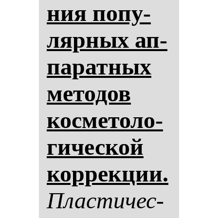
ния по­пу­
ляр­ных ап­
па­рат­ных
ме­то­дов
кос­ме­то­ло­
ги­чес­кой
кор­рек­ции.
Плас­ти­чес­