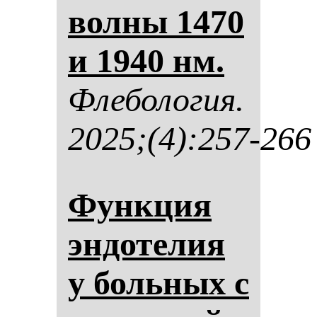
вол­ны 1470
и 1940 нм.
Фле­бо­ло­гия.
2025;(4):257-266
Фун­кция
эн­до­те­лия
у боль­ных с