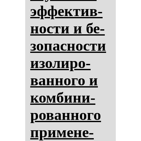
эф­фек­тив­
нос­ти и бе­
зо­пас­нос­ти
изо­ли­ро­
ван­но­го и
ком­би­ни­
ро­ван­но­го
при­ме­не­