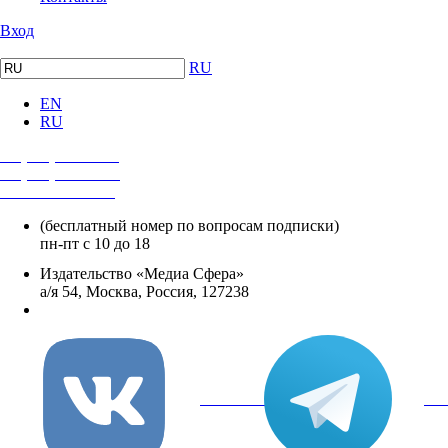
Вход
RU
EN
RU
+7 (495) 482-4118
+7 (495) 482-4329
+8 800 250-18-12
(бесплатный номер по вопросам подписки)
пн-пт с 10 до 18
Издательство «Медиа Сфера»
а/я 54, Москва, Россия, 127238
info@mediasphera.ru
вКонтакте
Tel