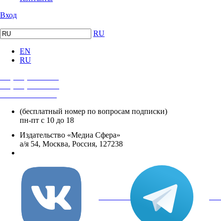
Вход
RU
EN
RU
+7 (495) 482-4118
+7 (495) 482-4329
+8 800 250-18-12
(бесплатный номер по вопросам подписки)
пн-пт с 10 до 18
Издательство «Медиа Сфера»
а/я 54, Москва, Россия, 127238
info@mediasphera.ru
вКонтакте
Tel