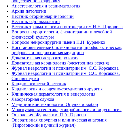
общественного здоровья
Анестезиология и реаниматология
Архив патологии
Вестник оториноларингологии
Вестник офтальмологии
Вестник травматологии и ортопедии им Н.Н. Приорова
Вопросы курортологии, физиотерапии и лечебной
физической культуры
Вопросы нейрохирургии имени Н.Н. Бурденко
Восстановительные биотехнологии, профилактическая,
цифровая и предиктивная медицина
Доказательная гастроэнтерология
Доказательная кардиология (электронная версия)
Журнал неврологии и психиатрии им. С.С. Корсакова
Журнал неврологии и психиатрии им. С.С. Корсакова.
Спецвыпуски
Кардиологический вестник
Кардиология и сердечно-сосудистая хирургия
Клиническая дерматология и венерология
Лабораторная служба
Медицинские технологии. Оценка и выбор
Молекулярная генетика, микробиология и вирусология
Онкология. Журнал им. П.А. Герцена
Оперативная хирургия и клиническая анатомия
(Пироговский научный журнал)