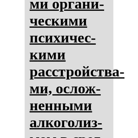
ми ор­га­ни­
чес­ки­ми
пси­хи­чес­
ки­ми
расстройства­
ми, ос­лож­
нен­ны­ми
ал­ко­го­лиз­