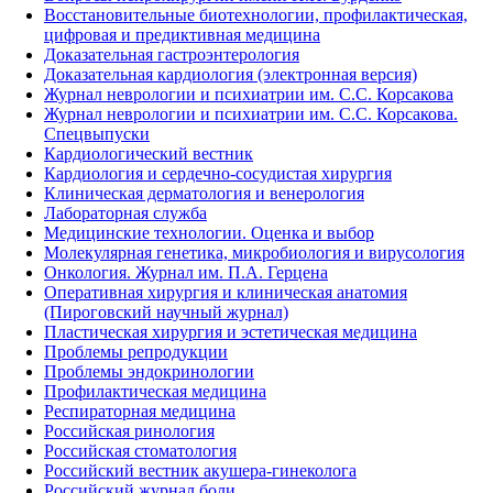
Восстановительные биотехнологии, профилактическая,
цифровая и предиктивная медицина
Доказательная гастроэнтерология
Доказательная кардиология (электронная версия)
Журнал неврологии и психиатрии им. С.С. Корсакова
Журнал неврологии и психиатрии им. С.С. Корсакова.
Спецвыпуски
Кардиологический вестник
Кардиология и сердечно-сосудистая хирургия
Клиническая дерматология и венерология
Лабораторная служба
Медицинские технологии. Оценка и выбор
Молекулярная генетика, микробиология и вирусология
Онкология. Журнал им. П.А. Герцена
Оперативная хирургия и клиническая анатомия
(Пироговский научный журнал)
Пластическая хирургия и эстетическая медицина
Проблемы репродукции
Проблемы эндокринологии
Профилактическая медицина
Респираторная медицина
Российская ринология
Российская стоматология
Российский вестник акушера-гинеколога
Российский журнал боли