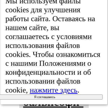
Мы используем файлы
cооkies для улучшения
С.С. Кор­са­
работы сайта. Оставаясь на
ко­ва. Спец­
нашем сайте, вы
соглашаетесь с условиями
вы­пус­ки.
использования файлов
2025;(8-2):20-25
cооkies. Чтобы ознакомиться
с нашими Положениями о
конфиденциальности и об
Ком­
использовании файлов
плексная
cookie,
нажмите здесь
.
Я соглашаюсь
баль­не­офи­