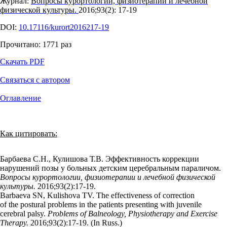
Журнал:
Вопросы курортологии, физиотерапии и лечебной
физической культуры.
2016;93(2): 17‑19
DOI:
10.17116/kurort2016217-19
Прочитано:
1771
раз
Скачать PDF
Связаться с автором
Оглавление
Как цитировать:
Барбаева С.Н., Кулишова Т.В. Эффективность коррекции
нарушений позы у больных детским церебральным параличом.
Вопросы курортологии, физиотерапии и лечебной физической
культуры.
2016;93(2):17‑19.
Barbaeva SN, Kulishova TV. The effectiveness of correction
of the postural problems in the patients presenting with juvenile
cerebral palsy.
Problems of Balneology, Physiotherapy and Exercise
Therapy.
2016;93(2):17‑19. (In Russ.)