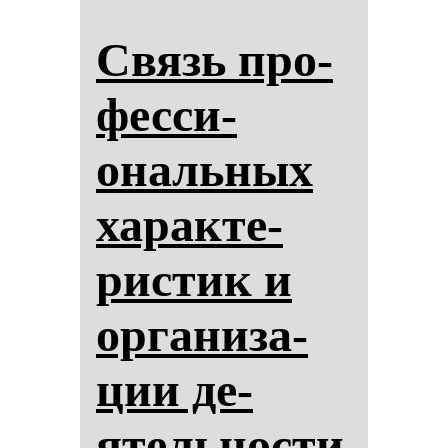
Связь про­
фес­си­
ональ­ных
ха­рак­те­
рис­тик и
ор­га­ни­за­
ции де­
ятель­нос­ти