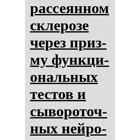
рас­се­ян­ном
скле­ро­зе
че­рез приз­
му фун­кци­
ональ­ных
тес­тов и
сы­во­ро­точ­
ных ней­ро­