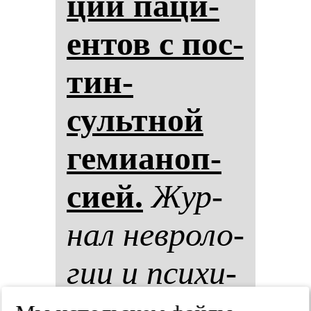
ции па­ци­
ен­тов с пос­
тин­
сультной
ге­ми­аноп­
си­ей.
Жур­
нал нев­ро­ло­
гии и пси­хи­
ат­рии им.