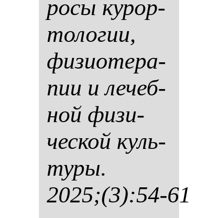
ро­сы ку­рор­
то­ло­гии,
фи­зи­оте­ра­
пии и ле­чеб­
ной фи­зи­
чес­кой куль­
ту­ры.
2025;(3):54-61