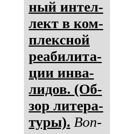
ный ин­тел­
лект в ком­
плексной
ре­аби­ли­та­
ции ин­ва­
ли­дов. (Об­
зор ли­те­ра­
ту­ры).
Воп­