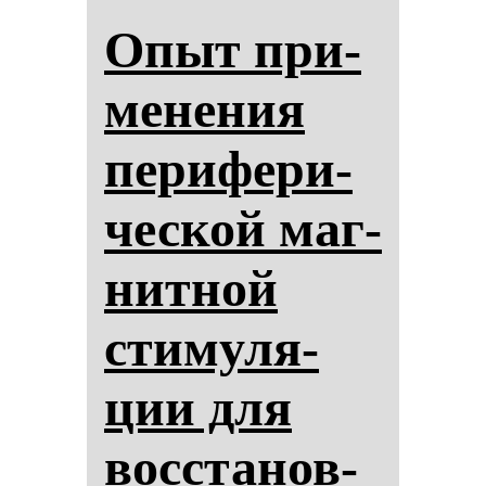
Опыт при­
ме­не­ния
пе­ри­фе­ри­
чес­кой маг­
нит­ной
сти­му­ля­
ции для
вос­ста­нов­