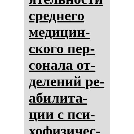
сред­не­го
ме­ди­цин­
ско­го пер­
со­на­ла от­
де­ле­ний ре­
аби­ли­та­
ции с пси­
хо­фи­зи­чес­