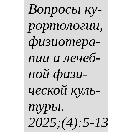
Воп­ро­сы ку­
рор­то­ло­гии,
фи­зи­оте­ра­
пии и ле­чеб­
ной фи­зи­
чес­кой куль­
ту­ры.
2025;(4):5-13