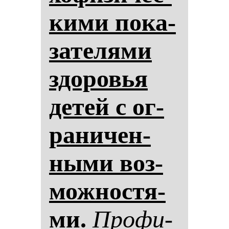
ки­ми по­ка­
за­те­ля­ми
здо­ровья
де­тей с ог­
ра­ни­чен­
ны­ми воз­
мож­нос­тя­
ми.
Про­фи­