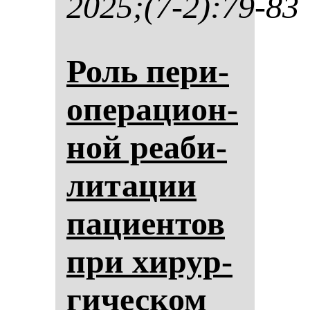
2025;(7-2):79-83
Роль пе­ри­
опе­ра­ци­он­
ной ре­аби­
ли­та­ции
па­ци­ен­тов
при хи­рур­
ги­чес­ком