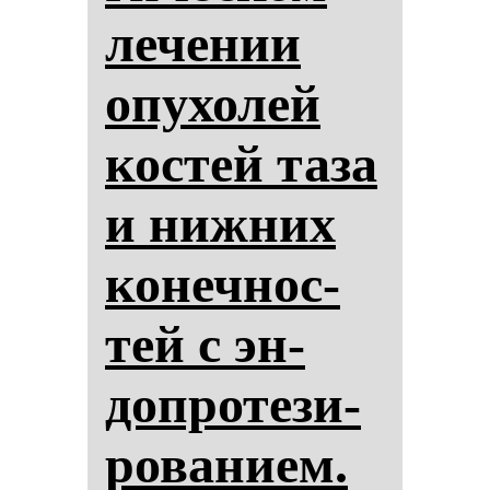
ле­че­нии
опу­хо­лей
кос­тей та­за
и ниж­них
ко­неч­нос­
тей с эн­
доп­ро­те­зи­
ро­ва­ни­ем.