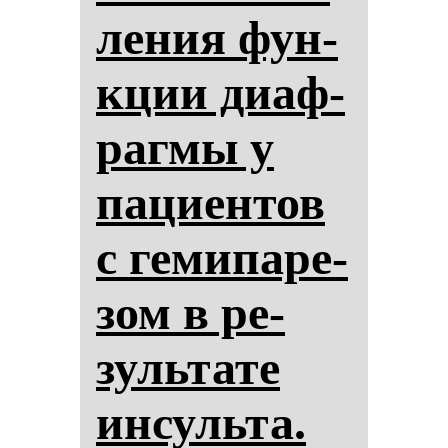
ле­ния фун­
кции ди­аф­
раг­мы у
па­ци­ен­тов
с ге­ми­па­ре­
зом в ре­
зуль­та­те
ин­суль­та.