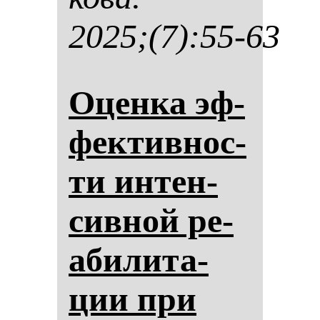
2025;(7):55-63
Оцен­ка эф­
фек­тив­нос­
ти ин­тен­
сив­ной ре­
аби­ли­та­
ции при