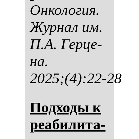
Он­ко­ло­гия.
Жур­нал им.
П.А. Гер­це­
на.
2025;(4):22-28
Под­хо­ды к
ре­аби­ли­та­