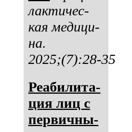
лак­ти­чес­
кая ме­ди­ци­
на.
2025;(7):28-35
Реаби­ли­та­
ция лиц с
пер­вич­ны­