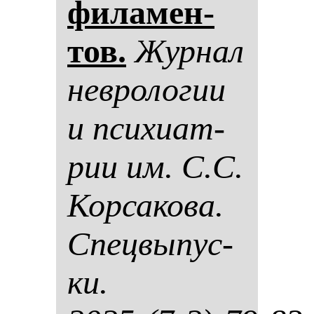
фи­ла­мен­
тов.
Жур­нал
нев­ро­ло­гии
и пси­хи­ат­
рии им. С.С.
Кор­са­ко­ва.
Спец­вы­пус­
ки.