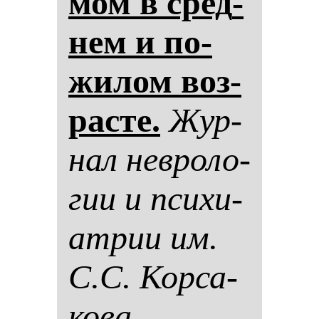
мом в сред­
нем и по­
жи­лом воз­
рас­те.
Жур­
нал нев­ро­ло­
гии и пси­хи­
ат­рии им.
С.С. Кор­са­
ко­ва.