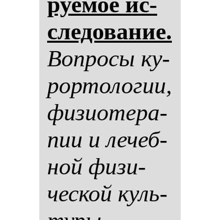
ру­емое ис­
сле­до­ва­ние.
Воп­ро­сы ку­
рор­то­ло­гии,
фи­зи­оте­ра­
пии и ле­чеб­
ной фи­зи­
чес­кой куль­