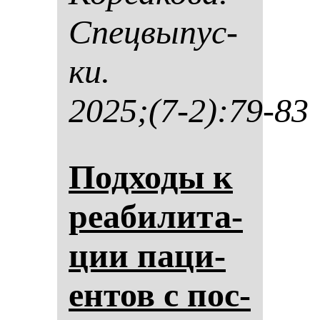
Спец­вы­пус­
ки.
2025;(7-2):79-83
Под­хо­ды к
ре­аби­ли­та­
ции па­ци­
ен­тов с пос­