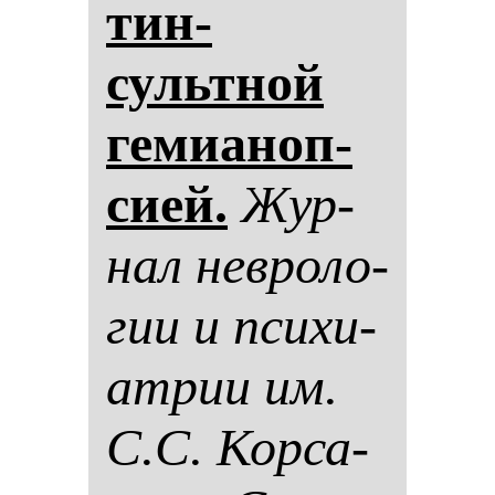
тин­
сультной
ге­ми­аноп­
си­ей.
Жур­
нал нев­ро­ло­
гии и пси­хи­
ат­рии им.
С.С. Кор­са­