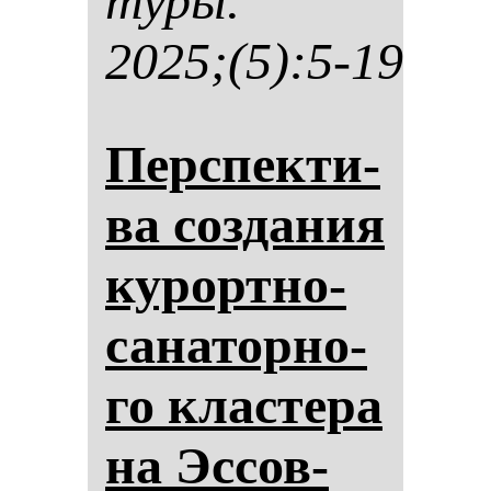
ту­ры.
2025;(5):5-19
Пер­спек­ти­
ва соз­да­ния
ку­рор­тно-
са­на­тор­но­
го клас­те­ра
на Эс­сов­