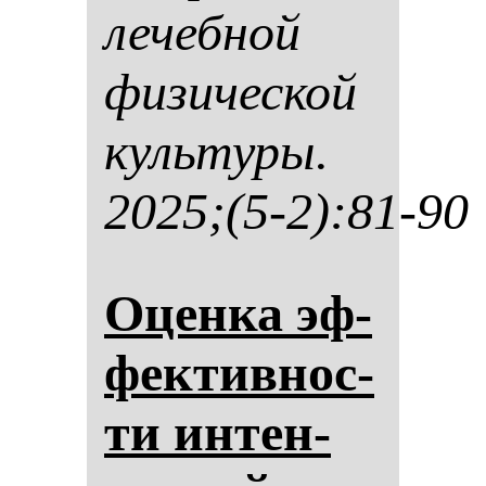
ле­чеб­ной
фи­зи­чес­кой
куль­ту­ры.
2025;(5-2):81-90
Оцен­ка эф­
фек­тив­нос­
ти ин­тен­