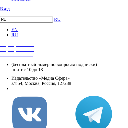
Вход
RU
EN
RU
+7 (495) 482-4118
+7 (495) 482-4329
+8 800 250-18-12
(бесплатный номер по вопросам подписки)
пн-пт с 10 до 18
Издательство «Медиа Сфера»
а/я 54, Москва, Россия, 127238
info@mediasphera.ru
вКонтакте
Tel