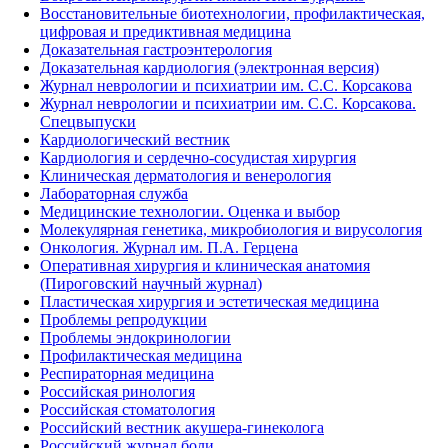
Восстановительные биотехнологии, профилактическая,
цифровая и предиктивная медицина
Доказательная гастроэнтерология
Доказательная кардиология (электронная версия)
Журнал неврологии и психиатрии им. С.С. Корсакова
Журнал неврологии и психиатрии им. С.С. Корсакова.
Спецвыпуски
Кардиологический вестник
Кардиология и сердечно-сосудистая хирургия
Клиническая дерматология и венерология
Лабораторная служба
Медицинские технологии. Оценка и выбор
Молекулярная генетика, микробиология и вирусология
Онкология. Журнал им. П.А. Герцена
Оперативная хирургия и клиническая анатомия
(Пироговский научный журнал)
Пластическая хирургия и эстетическая медицина
Проблемы репродукции
Проблемы эндокринологии
Профилактическая медицина
Респираторная медицина
Российская ринология
Российская стоматология
Российский вестник акушера-гинеколога
Российский журнал боли