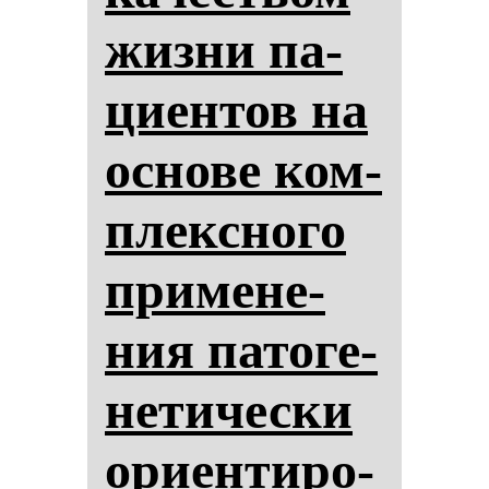
жиз­ни па­
ци­ен­тов на
ос­но­ве ком­
плексно­го
при­ме­не­
ния па­то­ге­
не­ти­чес­ки
ори­ен­ти­ро­