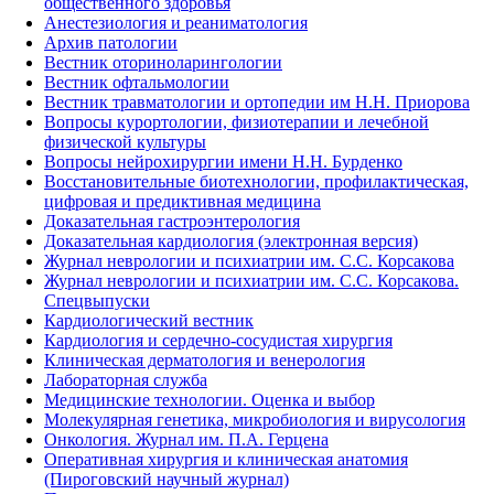
общественного здоровья
Анестезиология и реаниматология
Архив патологии
Вестник оториноларингологии
Вестник офтальмологии
Вестник травматологии и ортопедии им Н.Н. Приорова
Вопросы курортологии, физиотерапии и лечебной
физической культуры
Вопросы нейрохирургии имени Н.Н. Бурденко
Восстановительные биотехнологии, профилактическая,
цифровая и предиктивная медицина
Доказательная гастроэнтерология
Доказательная кардиология (электронная версия)
Журнал неврологии и психиатрии им. С.С. Корсакова
Журнал неврологии и психиатрии им. С.С. Корсакова.
Спецвыпуски
Кардиологический вестник
Кардиология и сердечно-сосудистая хирургия
Клиническая дерматология и венерология
Лабораторная служба
Медицинские технологии. Оценка и выбор
Молекулярная генетика, микробиология и вирусология
Онкология. Журнал им. П.А. Герцена
Оперативная хирургия и клиническая анатомия
(Пироговский научный журнал)