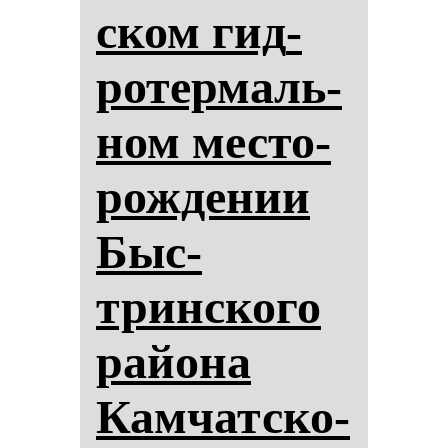
ском гид­
ро­тер­маль­
ном мес­то­
рож­де­нии
Быс­
тринско­го
ра­йо­на
Кам­чат­ско­