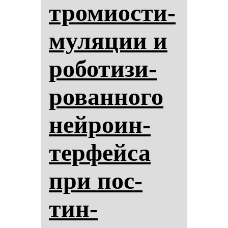
тро­ми­ос­ти­
му­ля­ции и
ро­бо­ти­зи­
ро­ван­но­го
ней­ро­ин­
тер­фей­са
при пос­
тин­