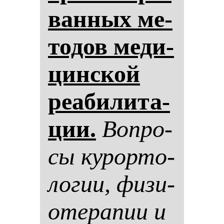
ван­ных ме­
то­дов ме­ди­
цин­ской
ре­аби­ли­та­
ции.
Воп­ро­
сы ку­рор­то­
ло­гии, фи­зи­
оте­ра­пии и