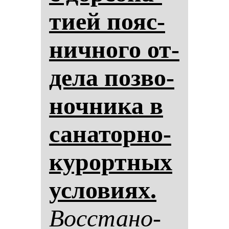
ти­ей по­яс­
нич­но­го от­
де­ла поз­во­
ноч­ни­ка в
са­на­тор­но-
ку­рор­тных
ус­ло­ви­ях.
Вос­ста­но­