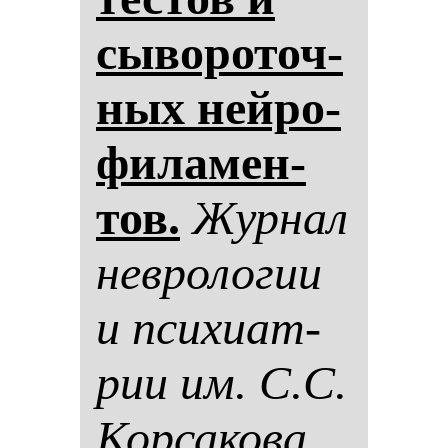
сы­во­ро­точ­
ных ней­ро­
фи­ла­мен­
тов.
Жур­нал
нев­ро­ло­гии
и пси­хи­ат­
рии им. С.С.
Кор­са­ко­ва.