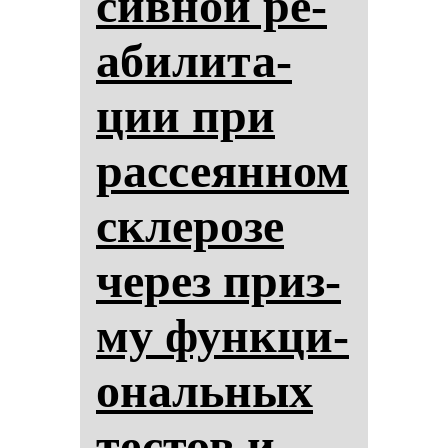
сив­ной ре­
аби­ли­та­
ции при
рас­се­ян­ном
скле­ро­зе
че­рез приз­
му фун­кци­
ональ­ных
тес­тов и