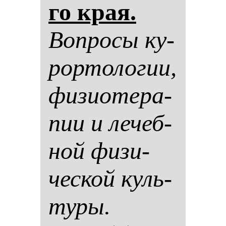
го края.
Воп­ро­сы ку­
рор­то­ло­гии,
фи­зи­оте­ра­
пии и ле­чеб­
ной фи­зи­
чес­кой куль­
ту­ры.