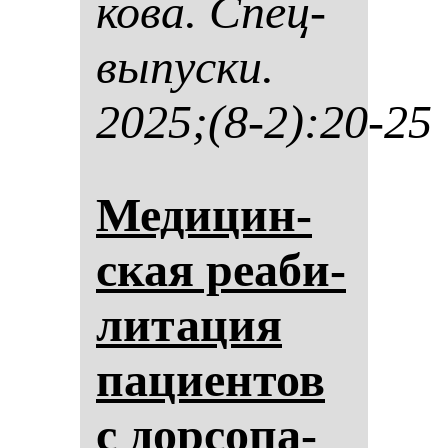
ко­ва. Спец­
вы­пус­ки.
2025;(8-2):20-25
Ме­ди­цин­
ская ре­аби­
ли­та­ция
па­ци­ен­тов
с дор­со­па­