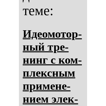
теме:
Иде­омо­тор­
ный тре­
нинг с ком­
плексным
при­ме­не­
ни­ем элек­