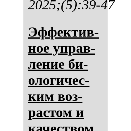
2025;(5):39-47
Эф­фек­тив­
ное уп­рав­
ле­ние би­
оло­ги­чес­
ким воз­
рас­том и
ка­чес­твом