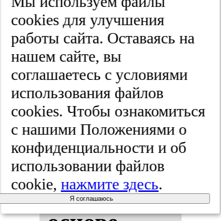
Мы используем файлы
2025;(4):14-19
cооkies для улучшения
работы сайта. Оставаясь на
Мо­дель уп­
нашем сайте, вы
соглашаетесь с условиями
рав­ле­ния
использования файлов
ка­чес­твом
cооkies. Чтобы ознакомиться
с нашими Положениями о
ме­ди­цин­
конфиденциальности и об
ской ре­аби­
использовании файлов
cookie,
нажмите здесь
.
ли­та­ции на
Я соглашаюсь