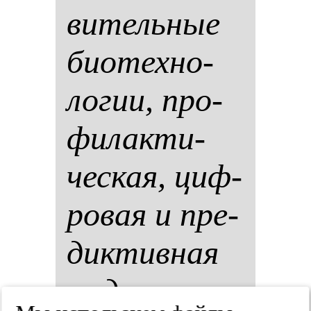
ви­тель­ные
би­отех­но­
ло­гии, про­
фи­лак­ти­
чес­кая, циф­
ро­вая и пре­
дик­тив­ная
ме­ди­ци­на.