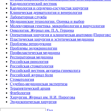
Кардиологический вестник
Кардиология и сердечно-сосудистая хирургия
Клиническая дерматология и венерология
Лабораторная служба
Медицинские технологии. Оценка и выбор
Молекулярная генетика, микробиология и вирусология
Онкология. Журнал им. П.А. Герцена
Оперативная хирургия и клиническая анатомия (Пирогов
Пластическая хирургия и эстетическая медицина
Проблемы репродукции
Проблемы эндокринологии
Профилактическая медицина
Респираторная медицина
Российская ринология
Российская стоматология
Российский вестник акушера-гинеколога
Российский журнал боли
Стоматология
Судебно-медицинская экспертиза
Терапевтический архив
Флебология
Хирургия. Журнал им. Н.И. Пирогова
Эндоскопическая хирургия
Год