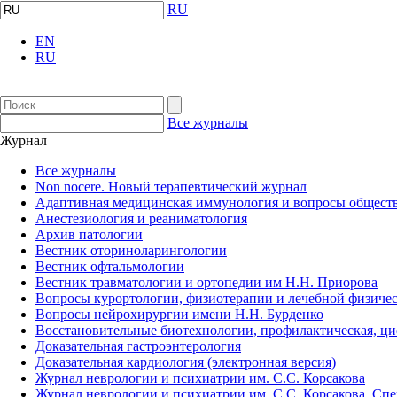
RU
EN
RU
Все журналы
Журнал
Все журналы
Non nocere. Новый терапевтический журнал
Адаптивная медицинская иммунология и вопросы обществ
Анестезиология и реаниматология
Архив патологии
Вестник оториноларингологии
Вестник офтальмологии
Вестник травматологии и ортопедии им Н.Н. Приорова
Вопросы курортологии, физиотерапии и лечебной физичес
Вопросы нейрохирургии имени Н.Н. Бурденко
Восстановительные биотехнологии, профилактическая, ц
Доказательная гастроэнтерология
Доказательная кардиология (электронная версия)
Журнал неврологии и психиатрии им. С.С. Корсакова
Журнал неврологии и психиатрии им. С.С. Корсакова. Сп