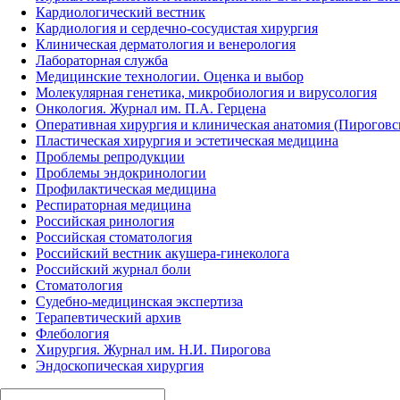
Кардиологический вестник
Кардиология и сердечно-сосудистая хирургия
Клиническая дерматология и венерология
Лабораторная служба
Медицинские технологии. Оценка и выбор
Молекулярная генетика, микробиология и вирусология
Онкология. Журнал им. П.А. Герцена
Оперативная хирургия и клиническая анатомия (Пирогов
Пластическая хирургия и эстетическая медицина
Проблемы репродукции
Проблемы эндокринологии
Профилактическая медицина
Респираторная медицина
Российская ринология
Российская стоматология
Российский вестник акушера-гинеколога
Российский журнал боли
Стоматология
Судебно-медицинская экспертиза
Терапевтический архив
Флебология
Хирургия. Журнал им. Н.И. Пирогова
Эндоскопическая хирургия