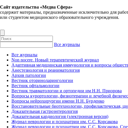
Сайт издательства «Медиа Сфера»
содержит материалы, предназначенные исключительно для рабо
или студентом медицинского образовательного учреждения.
Все журналы
Все журналы
Non nocere. Новый терапевтический журнал
Адаптивная медицинская иммунология и вопросы обществ
Анестезиология и реаниматология
Архив патологии
Вестник оториноларингологии
Вестник офтальмологии
Вестник травматологии и ортопедии им Н.Н. Приорова
Вопросы курортологии, физиотерапии и лечебной физичес
Вопросы нейрохирургии имени Н.Н. Бурденко
Восстановительные биотехнологии, профилактическая, ц
Доказательная гастроэнтерология
Доказательная кардиология (электронная версия)
Журнал неврологии и психиатрии им. С.С. Корсакова
Журнал неврологии и психиатрии им. С.С. Корсакова. Сп