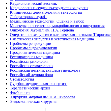
Кардиологический вестник
Кардиология и сердечно-сосудистая хирургия
Клиническая дерматология и венерология
Лабораторная служба
Медицинские технологии. Оценка и выбор
Молекулярная генетика, микробиология и вирусология
Онкология. Журнал им. П.А. Герцена
Оперативная хирургия и клиническая анатомия (Пирогов
Пластическая хирургия и эстетическая медицина
Проблемы репродукции
Проблемы эндокринологии
Профилактическая медицина
Респираторная медицина
Российская ринология
Российская стоматология
Российский вестник акушера-гинеколога
Российский журнал боли
Стоматология
Судебно-медицинская экспертиза
Терапевтический архив
Флебология
Хирургия. Журнал им. Н.И. Пирогова
Эндоскопическая хирургия