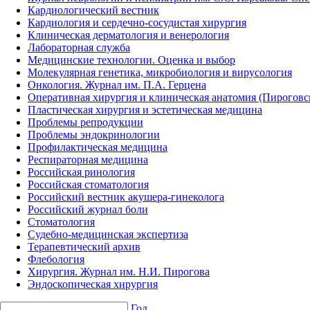
Кардиологический вестник
Кардиология и сердечно-сосудистая хирургия
Клиническая дерматология и венерология
Лабораторная служба
Медицинские технологии. Оценка и выбор
Молекулярная генетика, микробиология и вирусология
Онкология. Журнал им. П.А. Герцена
Оперативная хирургия и клиническая анатомия (Пирогов
Пластическая хирургия и эстетическая медицина
Проблемы репродукции
Проблемы эндокринологии
Профилактическая медицина
Респираторная медицина
Российская ринология
Российская стоматология
Российский вестник акушера-гинеколога
Российский журнал боли
Стоматология
Судебно-медицинская экспертиза
Терапевтический архив
Флебология
Хирургия. Журнал им. Н.И. Пирогова
Эндоскопическая хирургия
Год