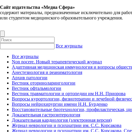
Сайт издательства «Медиа Сфера»
содержит материалы, предназначенные исключительно для рабо
или студентом медицинского образовательного учреждения.
Все журналы
Все журналы
Non nocere. Новый терапевтический журнал
Адаптивная медицинская иммунология и вопросы обществ
Анестезиология и реаниматология
Архив патологии
Вестник оториноларингологии
Вестник офтальмологии
Вестник травматологии и ортопедии им Н.Н. Приорова
Вопросы курортологии, физиотерапии и лечебной физичес
Вопросы нейрохирургии имени Н.Н. Бурденко
Восстановительные биотехнологии, профилактическая, ц
Доказательная гастроэнтерология
Доказательная кардиология (электронная версия)
Журнал неврологии и психиатрии им. С.С. Корсакова
Журнал неврологии и психиатрии им. С.С. Корсакова. Сп