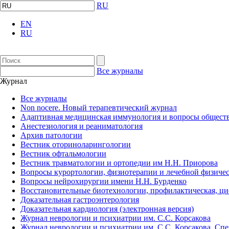
RU
EN
RU
Все журналы
Журнал
Все журналы
Non nocere. Новый терапевтический журнал
Адаптивная медицинская иммунология и вопросы обществ
Анестезиология и реаниматология
Архив патологии
Вестник оториноларингологии
Вестник офтальмологии
Вестник травматологии и ортопедии им Н.Н. Приорова
Вопросы курортологии, физиотерапии и лечебной физичес
Вопросы нейрохирургии имени Н.Н. Бурденко
Восстановительные биотехнологии, профилактическая, ц
Доказательная гастроэнтерология
Доказательная кардиология (электронная версия)
Журнал неврологии и психиатрии им. С.С. Корсакова
Журнал неврологии и психиатрии им. С.С. Корсакова. Сп