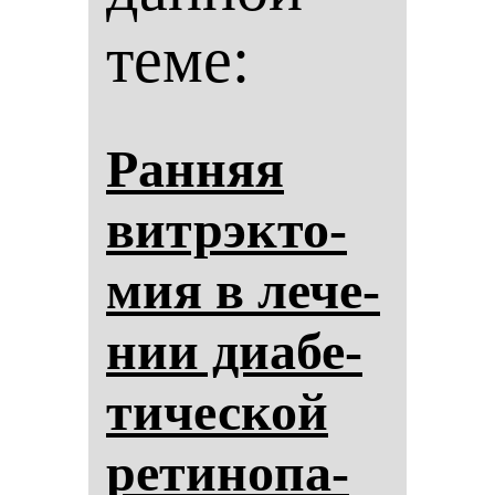
теме:
Ран­няя
вит­рэк­то­
мия в ле­че­
нии ди­абе­
ти­чес­кой
ре­ти­но­па­