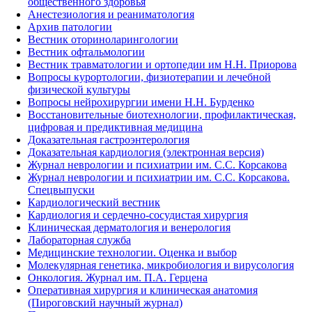
общественного здоровья
Анестезиология и реаниматология
Архив патологии
Вестник оториноларингологии
Вестник офтальмологии
Вестник травматологии и ортопедии им Н.Н. Приорова
Вопросы курортологии, физиотерапии и лечебной
физической культуры
Вопросы нейрохирургии имени Н.Н. Бурденко
Восстановительные биотехнологии, профилактическая,
цифровая и предиктивная медицина
Доказательная гастроэнтерология
Доказательная кардиология (электронная версия)
Журнал неврологии и психиатрии им. С.С. Корсакова
Журнал неврологии и психиатрии им. С.С. Корсакова.
Спецвыпуски
Кардиологический вестник
Кардиология и сердечно-сосудистая хирургия
Клиническая дерматология и венерология
Лабораторная служба
Медицинские технологии. Оценка и выбор
Молекулярная генетика, микробиология и вирусология
Онкология. Журнал им. П.А. Герцена
Оперативная хирургия и клиническая анатомия
(Пироговский научный журнал)