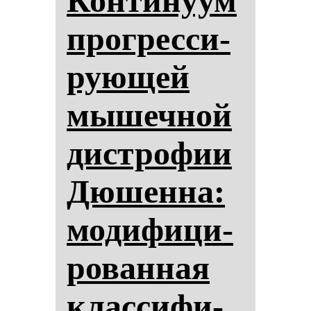
Кон­ти­ну­ум
прог­рес­си­
ру­ющей
мы­шеч­ной
дис­тро­фии
Дю­шен­на:
мо­ди­фи­ци­
ро­ван­ная
клас­си­фи­