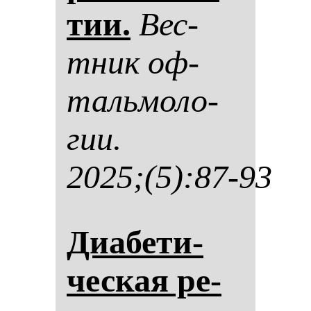
тии.
Вес­
тник оф­
таль­мо­ло­
гии.
2025;(5):87-93
Диабе­ти­
чес­кая ре­