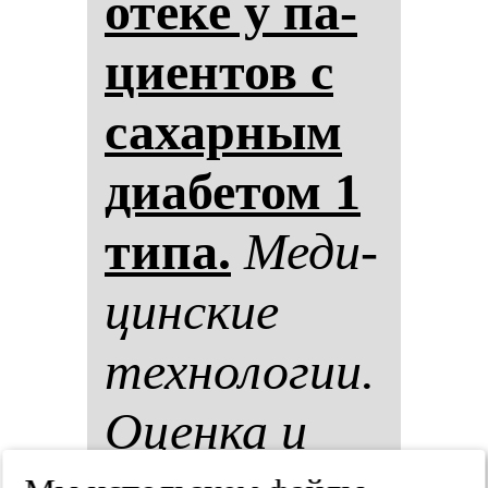
оте­ке у па­
ци­ен­тов с
са­хар­ным
ди­абе­том 1
ти­па.
Ме­ди­
цин­ские
тех­но­ло­гии.
Оцен­ка и