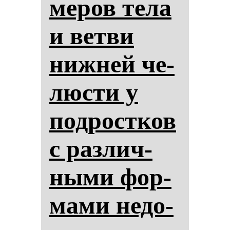
ме­ров те­ла
и вет­ви
ниж­ней че­
люс­ти у
под­рос­тков
с раз­лич­
ны­ми фор­
ма­ми не­до­