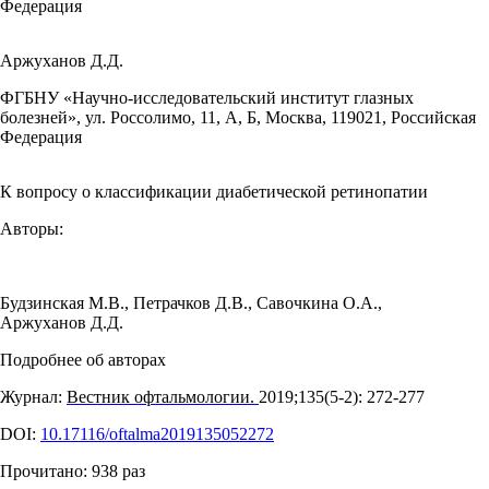
Федерация
Аржуханов Д.Д.
ФГБНУ «Научно-исследовательский институт глазных
болезней», ул. Россолимо, 11, А, Б, Москва, 119021, Российская
Федерация
К вопросу о классификации диабетической ретинопатии
Авторы:
Будзинская М.В.
,
Петрачков Д.В.
,
Савочкина О.А.
,
Аржуханов Д.Д.
Подробнее об авторах
Журнал:
Вестник офтальмологии.
2019;135(5‑2): 272‑277
DOI:
10.17116/oftalma2019135052272
Прочитано:
938
раз