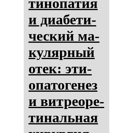
ти­но­па­тия
и ди­абе­ти­
чес­кий ма­
ку­ляр­ный
отек: эти­
опа­то­ге­нез
и вит­ре­оре­
ти­наль­ная