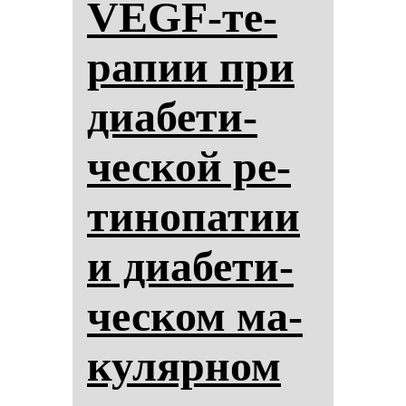
VEGF-те­
ра­пии при
ди­абе­ти­
чес­кой ре­
ти­но­па­тии
и ди­абе­ти­
чес­ком ма­
ку­ляр­ном