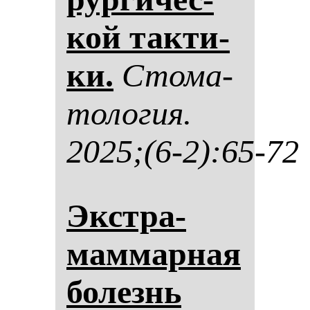
кой так­ти­
ки.
Сто­ма­
то­ло­гия.
2025;(6-2):65-72
Экстра­
мам­мар­ная
бо­лезнь