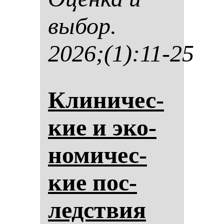
вы­бор.
2026;(1):11-25
Кли­ни­чес­
кие и эко­
но­ми­чес­
кие пос­
ледствия