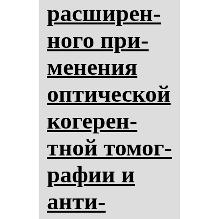
рас­ши­рен­
но­го при­
ме­не­ния
оп­ти­чес­кой
ко­ге­рен­
тной то­мог­
ра­фии и
ан­ти-