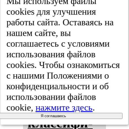
вы­бор.
Мы используем файлы
cооkies для улучшения
2026;(1):122-133
работы сайта. Оставаясь на
нашем сайте, вы
Ги­по­пиг­
соглашаетесь с условиями
использования файлов
мен­та­ция
cооkies. Чтобы ознакомиться
ко­жи: сов­
с нашими Положениями о
конфиденциальности и об
ре­мен­ные
использовании файлов
под­хо­ды к
cookie,
нажмите здесь
.
Я соглашаюсь
клас­си­фи­