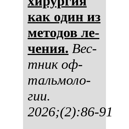
хи­рур­гия
как один из
ме­то­дов ле­
че­ния.
Вес­
тник оф­
таль­мо­ло­
гии.
2026;(2):86-91