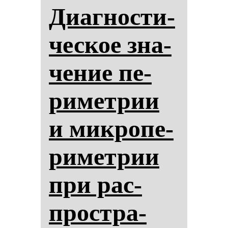
Диаг­нос­ти­
чес­кое зна­
че­ние пе­
ри­мет­рии
и мик­ро­пе­
ри­мет­рии
при рас­
простра­