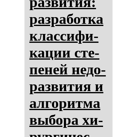
раз­ви­тия:
раз­ра­бот­ка
клас­си­фи­
ка­ции сте­
пе­ней не­до­
раз­ви­тия и
ал­го­рит­ма
вы­бо­ра хи­
рур­ги­чес­