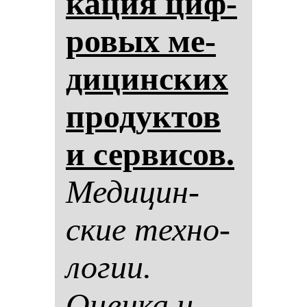
ка­ция циф­
ро­вых ме­
ди­цин­ских
про­дук­тов
и сер­ви­сов.
Ме­ди­цин­
ские тех­но­
ло­гии.
Оцен­ка и