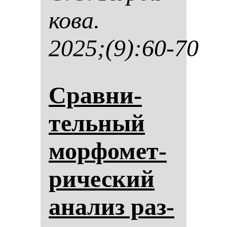
ко­ва.
2025;(9):60-70
Срав­ни­
тель­ный
мор­фо­мет­
ри­чес­кий
ана­лиз раз­