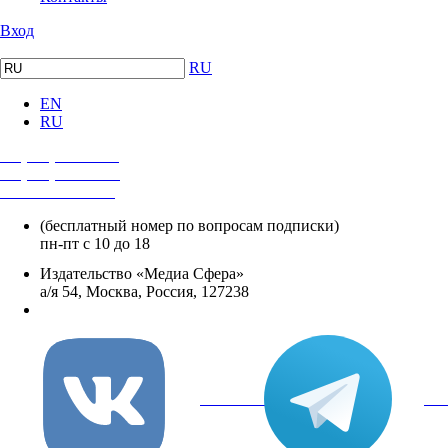
Вход
RU
EN
RU
+7 (495) 482-4118
+7 (495) 482-4329
+8 800 250-18-12
(бесплатный номер по вопросам подписки)
пн-пт с 10 до 18
Издательство «Медиа Сфера»
а/я 54, Москва, Россия, 127238
info@mediasphera.ru
вКонтакте
Tel