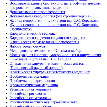
Восстановительные биотехнологии, профилактическая,
цифровая и предиктивная медицина
Доказательная гастроэнтерология
Доказательная кардиология (электронная версия)
Журнал неврологии и психиатрии им. С.С. Корсакова
Журнал неврологии и психиатрии им. С.С. Корсакова.
Спецвыпуски
Кардиологический вестник
Кардиология и сердечно-сосудистая хирургия
Клиническая дерматология и венерология
Лабораторная служба
Медицинские технологии. Оценка и выбор
Молекулярная генетика, микробиология и вирусология
Онкология. Журнал им. П.А. Герцена
Оперативная хирургия и клиническая анатомия
(Пироговский научный журнал)
Пластическая хирургия и эстетическая медицина
Проблемы репродукции
Проблемы эндокринологии
Профилактическая медицина
Респираторная медицина
Российская ринология
Российская стоматология
Российский вестник акушера-гинеколога
Российский журнал боли