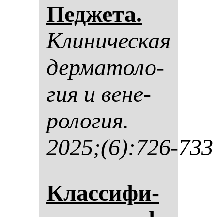
Пед­же­та.
Кли­ни­чес­кая
дер­ма­то­ло­
гия и ве­не­
ро­ло­гия.
2025;(6):726-733
Клас­си­фи­