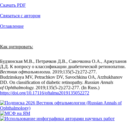
Скачать PDF
Связаться с автором
Оглавление
Как цитировать:
Будзинская М.В., Петрачков Д.В., Савочкина О.А., Аржуханов
Д.Д. К вопросу о классификации диабетической ретинопатии.
Вестник офтальмологии.
2019;135(5‑2):272‑277.
Budzinskaya MV, Petrachkov DV, Savochkina OA, Arzhukhanov
DD. On classification of diabetic retinopathy.
Russian Annals
of Ophthalmology.
2019;135(5‑2):272‑277. (In Russ.)
https://doi.org/10.17116/oftalma2019135052272