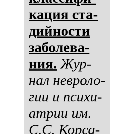
ка­ция ста­
дий­нос­ти
за­бо­ле­ва­
ния.
Жур­
нал нев­ро­ло­
гии и пси­хи­
ат­рии им.
С.С. Кор­са­