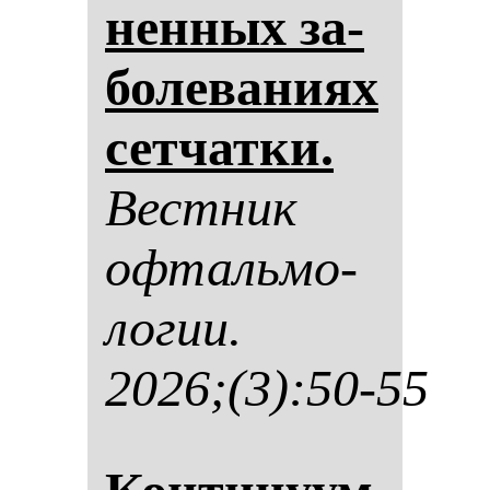
нен­ных за­
бо­ле­ва­ни­ях
сет­чат­ки.
Вес­тник
оф­таль­мо­
ло­гии.
2026;(3):50-55