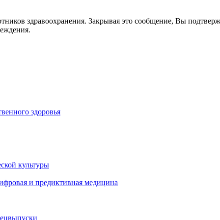
отников здравоохранения. Закрывая это сообщение, Вы подтвер
реждения.
венного здоровья
ской культуры
цифровая и предиктивная медицина
пецвыпуски