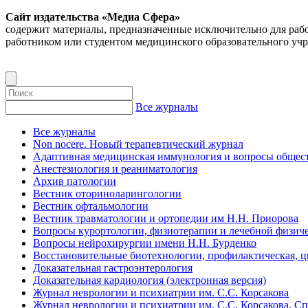
Сайт издательства «Медиа Сфера»
содержит материалы, предназначенные исключительно для раб
работником или студентом медицинского образовательного уч
Все журналы
Все журналы
Non nocere. Новый терапевтический журнал
Адаптивная медицинская иммунология и вопросы общест
Анестезиология и реаниматология
Архив патологии
Вестник оториноларингологии
Вестник офтальмологии
Вестник травматологии и ортопедии им Н.Н. Приорова
Вопросы курортологии, физиотерапии и лечебной физиче
Вопросы нейрохирургии имени Н.Н. Бурденко
Восстановительные биотехнологии, профилактическая, 
Доказательная гастроэнтерология
Доказательная кардиология (электронная версия)
Журнал неврологии и психиатрии им. С.С. Корсакова
Журнал неврологии и психиатрии им. С.С. Корсакова. С