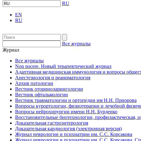
RU
EN
RU
Все журналы
Журнал
Все журналы
Non nocere. Новый терапевтический журнал
Адаптивная медицинская иммунология и вопросы общест
Анестезиология и реаниматология
Архив патологии
Вестник оториноларингологии
Вестник офтальмологии
Вестник травматологии и ортопедии им Н.Н. Приорова
Вопросы курортологии, физиотерапии и лечебной физиче
Вопросы нейрохирургии имени Н.Н. Бурденко
Восстановительные биотехнологии, профилактическая, 
Доказательная гастроэнтерология
Доказательная кардиология (электронная версия)
Журнал неврологии и психиатрии им. С.С. Корсакова
Журнал неврологии и психиатрии им. С.С. Корсакова. С