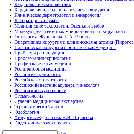
Кардиологический вестник
Кардиология и сердечно-сосудистая хирургия
Клиническая дерматология и венерология
Лабораторная служба
Медицинские технологии. Оценка и выбор
Молекулярная генетика, микробиология и вирусология
Онкология. Журнал им. П.А. Герцена
Оперативная хирургия и клиническая анатомия (Пирого
Пластическая хирургия и эстетическая медицина
Проблемы репродукции
Проблемы эндокринологии
Профилактическая медицина
Респираторная медицина
Российская ринология
Российская стоматология
Российский вестник акушера-гинеколога
Российский журнал боли
Стоматология
Судебно-медицинская экспертиза
Терапевтический архив
Флебология
Хирургия. Журнал им. Н.И. Пирогова
Эндоскопическая хирургия
Год