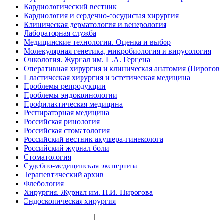
Кардиологический вестник
Кардиология и сердечно-сосудистая хирургия
Клиническая дерматология и венерология
Лабораторная служба
Медицинские технологии. Оценка и выбор
Молекулярная генетика, микробиология и вирусология
Онкология. Журнал им. П.А. Герцена
Оперативная хирургия и клиническая анатомия (Пирого
Пластическая хирургия и эстетическая медицина
Проблемы репродукции
Проблемы эндокринологии
Профилактическая медицина
Респираторная медицина
Российская ринология
Российская стоматология
Российский вестник акушера-гинеколога
Российский журнал боли
Стоматология
Судебно-медицинская экспертиза
Терапевтический архив
Флебология
Хирургия. Журнал им. Н.И. Пирогова
Эндоскопическая хирургия