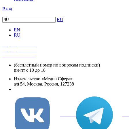
Вход
RU
EN
RU
+7 (495) 482-4118
+7 (495) 482-4329
+8 800 250-18-12
(бесплатный номер по вопросам подписки)
пн-пт с 10 до 18
Издательство «Медиа Сфера»
а/я 54, Москва, Россия, 127238
info@mediasphera.ru
вКонтакте
Tel