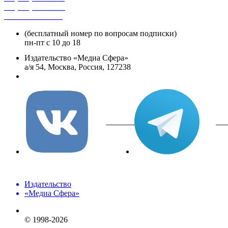
+7 (495) 482-4329
+8 800 250-18-12
(бесплатный номер по вопросам подписки)
пн-пт с 10 до 18
Издательство «Медиа Сфера»
а/я 54, Москва, Россия, 127238
info@mediasphera.ru
вКонтакте
Tel
Издательство
«Медиа Сфера»
© 1998-2026