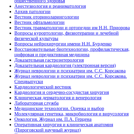
общественного здоровья
Анестезиология и реаниматология
Архив патологии
Вестник оториноларингологии
Вестник офтальмологии
Вестник травматологии и ортопедии им Н.Н. Приорова
Вопросы курортологии, физиотерапии и лечебной
физической культуры
Вопросы нейрохирургии имени Н.Н. Бурденко
Восстановительные биотехнологии, профилактическая,
цифровая и предиктивная медицина
Доказательная гастроэнтерология
Доказательная кардиология (электронная версия)
Журнал неврологии и психиатрии им. С.С. Корсакова
Журнал неврологии и психиатрии им. С.С. Корсакова.
Спецвыпуски
Кардиологический вестник
Кардиология и сердечно-сосудистая хирургия
Клиническая дерматология и венерология
Лабораторная служба
Медицинские технологии. Оценка и выбор
Молекулярная генетика, микробиология и вирусология
Онкология. Журнал им. П.А. Герцена
Оперативная хирургия и клиническая анатомия
(Пироговский научный журнал)