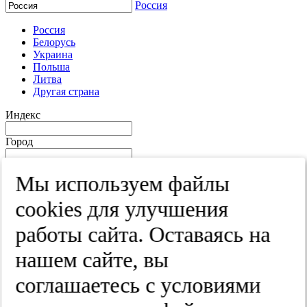
Россия
Россия
Белорусь
Украина
Польша
Литва
Другая страна
Индекс
Город
Край
Мы используем файлы
Улица
cооkies для улучшения
Дом
работы сайта. Оставаясь на
Квартира
нашем сайте, вы
Название юридического лица
соглашаетесь с условиями
ИНН