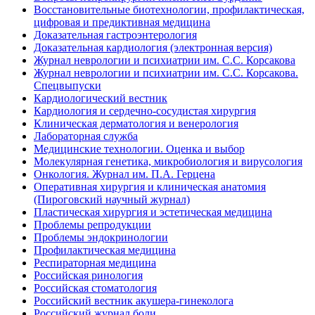
Восстановительные биотехнологии, профилактическая,
цифровая и предиктивная медицина
Доказательная гастроэнтерология
Доказательная кардиология (электронная версия)
Журнал неврологии и психиатрии им. С.С. Корсакова
Журнал неврологии и психиатрии им. С.С. Корсакова.
Спецвыпуски
Кардиологический вестник
Кардиология и сердечно-сосудистая хирургия
Клиническая дерматология и венерология
Лабораторная служба
Медицинские технологии. Оценка и выбор
Молекулярная генетика, микробиология и вирусология
Онкология. Журнал им. П.А. Герцена
Оперативная хирургия и клиническая анатомия
(Пироговский научный журнал)
Пластическая хирургия и эстетическая медицина
Проблемы репродукции
Проблемы эндокринологии
Профилактическая медицина
Респираторная медицина
Российская ринология
Российская стоматология
Российский вестник акушера-гинеколога
Российский журнал боли