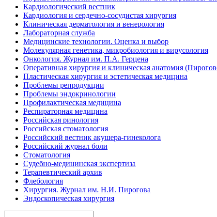
Кардиологический вестник
Кардиология и сердечно-сосудистая хирургия
Клиническая дерматология и венерология
Лабораторная служба
Медицинские технологии. Оценка и выбор
Молекулярная генетика, микробиология и вирусология
Онкология. Журнал им. П.А. Герцена
Оперативная хирургия и клиническая анатомия (Пирого
Пластическая хирургия и эстетическая медицина
Проблемы репродукции
Проблемы эндокринологии
Профилактическая медицина
Респираторная медицина
Российская ринология
Российская стоматология
Российский вестник акушера-гинеколога
Российский журнал боли
Стоматология
Судебно-медицинская экспертиза
Терапевтический архив
Флебология
Хирургия. Журнал им. Н.И. Пирогова
Эндоскопическая хирургия