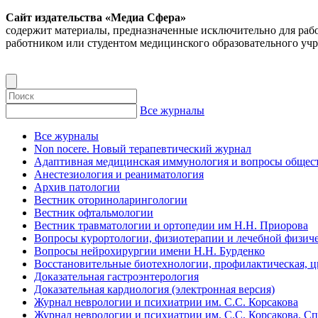
Сайт издательства «Медиа Сфера»
содержит материалы, предназначенные исключительно для раб
работником или студентом медицинского образовательного уч
Все журналы
Все журналы
Non nocere. Новый терапевтический журнал
Адаптивная медицинская иммунология и вопросы общест
Анестезиология и реаниматология
Архив патологии
Вестник оториноларингологии
Вестник офтальмологии
Вестник травматологии и ортопедии им Н.Н. Приорова
Вопросы курортологии, физиотерапии и лечебной физиче
Вопросы нейрохирургии имени Н.Н. Бурденко
Восстановительные биотехнологии, профилактическая, 
Доказательная гастроэнтерология
Доказательная кардиология (электронная версия)
Журнал неврологии и психиатрии им. С.С. Корсакова
Журнал неврологии и психиатрии им. С.С. Корсакова. С