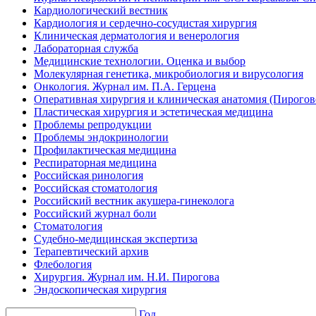
Кардиологический вестник
Кардиология и сердечно-сосудистая хирургия
Клиническая дерматология и венерология
Лабораторная служба
Медицинские технологии. Оценка и выбор
Молекулярная генетика, микробиология и вирусология
Онкология. Журнал им. П.А. Герцена
Оперативная хирургия и клиническая анатомия (Пирого
Пластическая хирургия и эстетическая медицина
Проблемы репродукции
Проблемы эндокринологии
Профилактическая медицина
Респираторная медицина
Российская ринология
Российская стоматология
Российский вестник акушера-гинеколога
Российский журнал боли
Стоматология
Судебно-медицинская экспертиза
Терапевтический архив
Флебология
Хирургия. Журнал им. Н.И. Пирогова
Эндоскопическая хирургия
Год