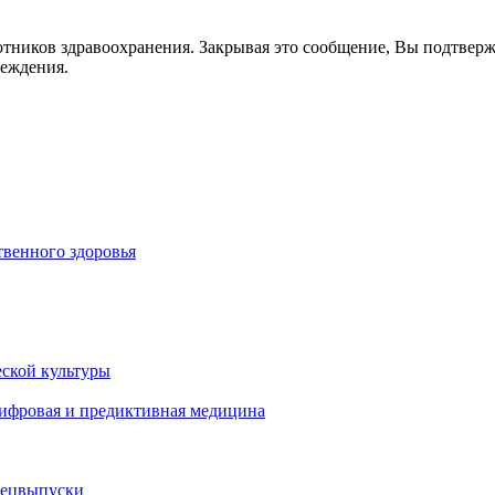
отников здравоохранения. Закрывая это сообщение, Вы подтвер
реждения.
венного здоровья
ской культуры
цифровая и предиктивная медицина
пецвыпуски