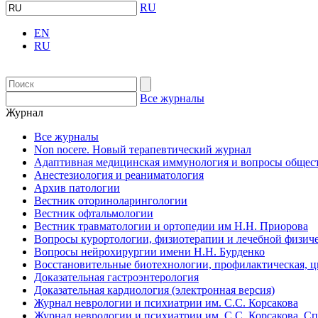
RU
EN
RU
Все журналы
Журнал
Все журналы
Non nocere. Новый терапевтический журнал
Адаптивная медицинская иммунология и вопросы общест
Анестезиология и реаниматология
Архив патологии
Вестник оториноларингологии
Вестник офтальмологии
Вестник травматологии и ортопедии им Н.Н. Приорова
Вопросы курортологии, физиотерапии и лечебной физиче
Вопросы нейрохирургии имени Н.Н. Бурденко
Восстановительные биотехнологии, профилактическая, 
Доказательная гастроэнтерология
Доказательная кардиология (электронная версия)
Журнал неврологии и психиатрии им. С.С. Корсакова
Журнал неврологии и психиатрии им. С.С. Корсакова. С