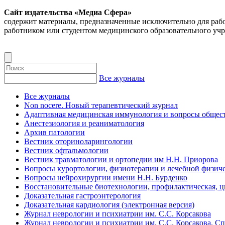
Сайт издательства «Медиа Сфера»
содержит материалы, предназначенные исключительно для раб
работником или студентом медицинского образовательного уч
Все журналы
Все журналы
Non nocere. Новый терапевтический журнал
Адаптивная медицинская иммунология и вопросы общест
Анестезиология и реаниматология
Архив патологии
Вестник оториноларингологии
Вестник офтальмологии
Вестник травматологии и ортопедии им Н.Н. Приорова
Вопросы курортологии, физиотерапии и лечебной физиче
Вопросы нейрохирургии имени Н.Н. Бурденко
Восстановительные биотехнологии, профилактическая, 
Доказательная гастроэнтерология
Доказательная кардиология (электронная версия)
Журнал неврологии и психиатрии им. С.С. Корсакова
Журнал неврологии и психиатрии им. С.С. Корсакова. С