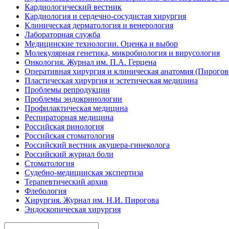
Кардиологический вестник
Кардиология и сердечно-сосудистая хирургия
Клиническая дерматология и венерология
Лабораторная служба
Медицинские технологии. Оценка и выбор
Молекулярная генетика, микробиология и вирусология
Онкология. Журнал им. П.А. Герцена
Оперативная хирургия и клиническая анатомия (Пирого
Пластическая хирургия и эстетическая медицина
Проблемы репродукции
Проблемы эндокринологии
Профилактическая медицина
Респираторная медицина
Российская ринология
Российская стоматология
Российский вестник акушера-гинеколога
Российский журнал боли
Стоматология
Судебно-медицинская экспертиза
Терапевтический архив
Флебология
Хирургия. Журнал им. Н.И. Пирогова
Эндоскопическая хирургия