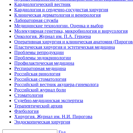
Кардиологический вестник
Кардиология и сердечно-сосудистая хирургия
Клиническая дерматология и венерология
Лабораторная служба
Медицинские технологии. Оценка и выбор
Молекулярная генетика, микробиология и вирусология
Онкология. Журнал им. П.А. Герцена
Оперативная хирургия и клиническая анатомия (Пирого
Пластическая хирургия и эстетическая медицина
Проблемы репродукции
Проблемы эндокринологии
Профилактическая медицина
Респираторная медицина
Российская ринология
Российская стоматология
Российский вестник акушера-гинеколога
Российский журнал боли
Стоматология
Судебно-медицинская экспертиза
Терапевтический архив
Флебология
Хирургия. Журнал им. Н.И. Пирогова
Эндоскопическая хирургия
Год