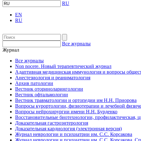
RU
EN
RU
Все журналы
Журнал
Все журналы
Non nocere. Новый терапевтический журнал
Адаптивная медицинская иммунология и вопросы общест
Анестезиология и реаниматология
Архив патологии
Вестник оториноларингологии
Вестник офтальмологии
Вестник травматологии и ортопедии им Н.Н. Приорова
Вопросы курортологии, физиотерапии и лечебной физиче
Вопросы нейрохирургии имени Н.Н. Бурденко
Восстановительные биотехнологии, профилактическая, 
Доказательная гастроэнтерология
Доказательная кардиология (электронная версия)
Журнал неврологии и психиатрии им. С.С. Корсакова
Журнал неврологии и психиатрии им. С.С. Корсакова. С