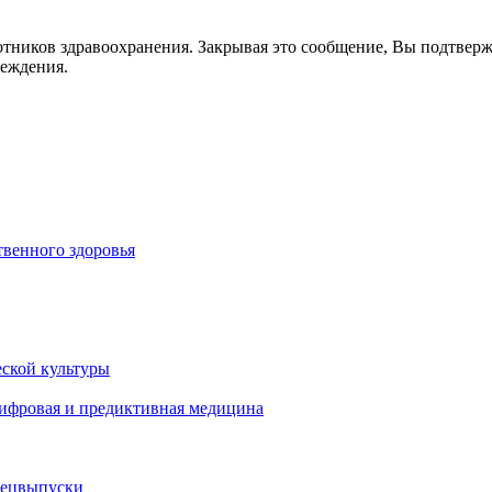
отников здравоохранения. Закрывая это сообщение, Вы подтвер
реждения.
венного здоровья
ской культуры
цифровая и предиктивная медицина
пецвыпуски