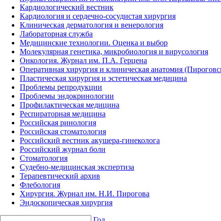
Кардиологический вестник
Кардиология и сердечно-сосудистая хирургия
Клиническая дерматология и венерология
Лабораторная служба
Медицинские технологии. Оценка и выбор
Молекулярная генетика, микробиология и вирусология
Онкология. Журнал им. П.А. Герцена
Оперативная хирургия и клиническая анатомия (Пирогов
Пластическая хирургия и эстетическая медицина
Проблемы репродукции
Проблемы эндокринологии
Профилактическая медицина
Респираторная медицина
Российская ринология
Российская стоматология
Российский вестник акушера-гинеколога
Российский журнал боли
Стоматология
Судебно-медицинская экспертиза
Терапевтический архив
Флебология
Хирургия. Журнал им. Н.И. Пирогова
Эндоскопическая хирургия
Год