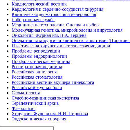
Кардиологический вестник
Кардиология и сердечно-сосудистая хирургия
Клиническая дерматология и венерология
Лабораторная служба
Медицинские технологии. Оценка и выбор
Молекулярная генетика, микробиология и вирусология
Онкология. Журнал им. П.А. Герцена
Оперативная хирургия и клиническая анатомия (Пирогов
Пластическая хирургия и эстетическая медицина
Проблемы репродукции
Проблемы эндокринологии
Профилактическая медицина
Респираторная медицина
Российская ринология
Российская стоматология
Российский вестник акушера-гинеколога
Российский журнал боли
Стоматология
Судебно-медицинская экспертиза
Терапевтический архив
Флебология
Хирургия. Журнал им. Н.И. Пирогова
Эндоскопическая хирургия