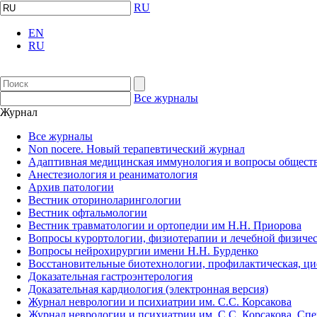
RU
EN
RU
Все журналы
Журнал
Все журналы
Non nocere. Новый терапевтический журнал
Адаптивная медицинская иммунология и вопросы обществ
Анестезиология и реаниматология
Архив патологии
Вестник оториноларингологии
Вестник офтальмологии
Вестник травматологии и ортопедии им Н.Н. Приорова
Вопросы курортологии, физиотерапии и лечебной физичес
Вопросы нейрохирургии имени Н.Н. Бурденко
Восстановительные биотехнологии, профилактическая, ц
Доказательная гастроэнтерология
Доказательная кардиология (электронная версия)
Журнал неврологии и психиатрии им. С.С. Корсакова
Журнал неврологии и психиатрии им. С.С. Корсакова. Сп