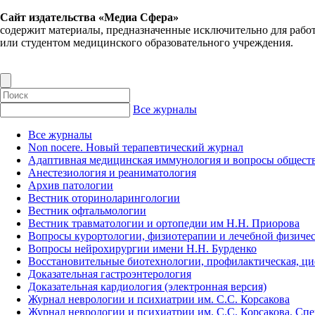
Сайт издательства «Медиа Сфера»
содержит материалы, предназначенные исключительно для рабо
или студентом медицинского образовательного учреждения.
Все журналы
Все журналы
Non nocere. Новый терапевтический журнал
Адаптивная медицинская иммунология и вопросы обществ
Анестезиология и реаниматология
Архив патологии
Вестник оториноларингологии
Вестник офтальмологии
Вестник травматологии и ортопедии им Н.Н. Приорова
Вопросы курортологии, физиотерапии и лечебной физичес
Вопросы нейрохирургии имени Н.Н. Бурденко
Восстановительные биотехнологии, профилактическая, ц
Доказательная гастроэнтерология
Доказательная кардиология (электронная версия)
Журнал неврологии и психиатрии им. С.С. Корсакова
Журнал неврологии и психиатрии им. С.С. Корсакова. Сп