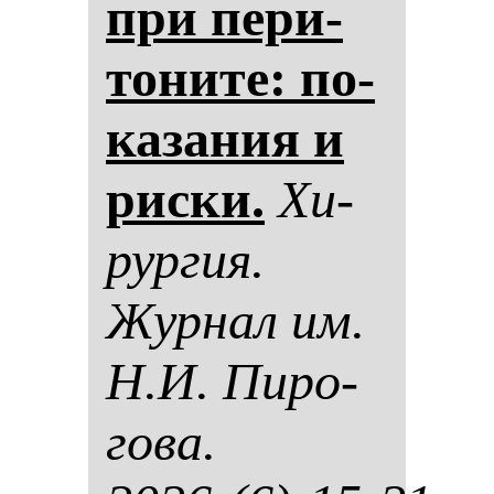
при пе­ри­
то­ни­те: по­
ка­за­ния и
рис­ки.
Хи­
рур­гия.
Жур­нал им.
Н.И. Пи­ро­
го­ва.