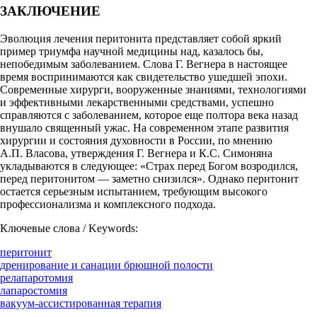
ЗАКЛЮЧЕНИЕ
Эволюция лечения перитонита представляет собой яркий
пример триумфа научной медицины над, казалось бы,
непобедимым заболеванием. Слова Г. Вегнера в настоящее
время воспринимаются как свидетельство ушедшей эпохи.
Современные хирурги, вооруженные знаниями, технологиями
и эффективными лекарственными средствами, успешно
справляются с заболеванием, которое еще полтора века назад
внушало священный ужас. На современном этапе развития
хирургии и состояния духовности в России, по мнению
А.П. Власова, утверждения Г. Вегнера и К.С. Симоняна
укладываются в следующее: «Страх перед Богом возродился,
перед перитонитом — заметно снизился». Однако перитонит
остается серьезным испытанием, требующим высокого
профессионализма и комплексного подхода.
Ключевые слова / Keywords:
перитонит
дренирование и санации брюшной полости
релапаротомия
лапаростомия
вакуум-ассистированная терапия