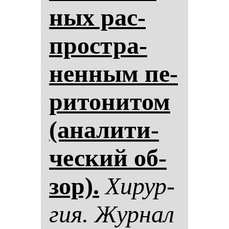
ных рас­
простра­
нен­ным пе­
ри­то­ни­том
(ана­ли­ти­
чес­кий об­
зор).
Хи­рур­
гия. Жур­нал