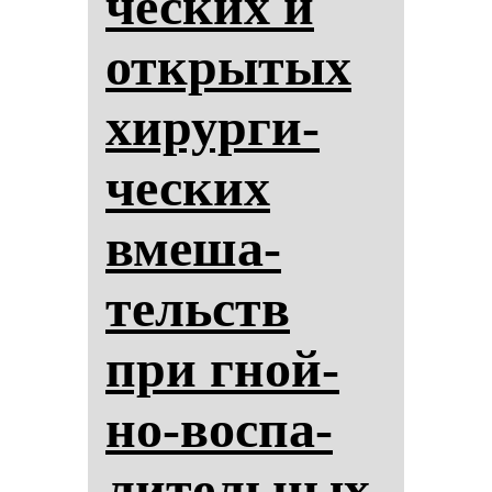
чес­ких и
от­кры­тых
хи­рур­ги­
чес­ких
вме­ша­
тельств
при гной­
но-вос­па­
ли­тель­ных