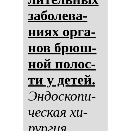
за­бо­ле­ва­
ни­ях ор­га­
нов брюш­
ной по­лос­
ти у де­тей.
Эн­дос­ко­пи­
чес­кая хи­
рур­гия.