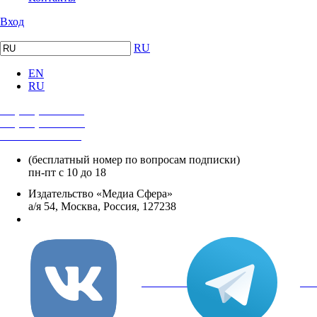
Вход
RU
EN
RU
+7 (495) 482-4118
+7 (495) 482-4329
+8 800 250-18-12
(бесплатный номер по вопросам подписки)
пн-пт с 10 до 18
Издательство «Медиа Сфера»
а/я 54, Москва, Россия, 127238
info@mediasphera.ru
вКонтакте
Tel