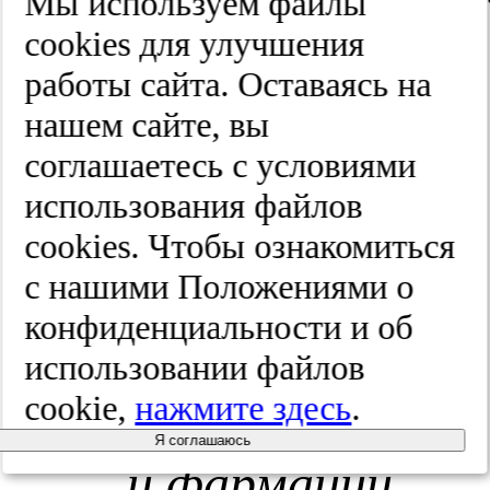
Д.А. Ретроспек
Мы используем файлы
cооkies для улучшения
оценка
работы сайта. Оставаясь на
точности
нашем сайте, вы
соглашаетесь с условиями
индексов
использования файлов
перитонита.
cооkies. Чтобы ознакомиться
с нашими Положениями о
Прикаспийский
конфиденциальности и об
вестник
использовании файлов
cookie,
нажмите здесь
.
медицины
Я соглашаюсь
и фармации
.