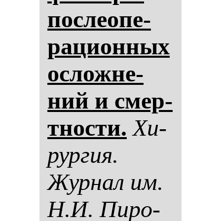
пос­ле­опе­
ра­ци­он­ных
ос­лож­не­
ний и смер­
тнос­ти.
Хи­
рур­гия.
Жур­нал им.
Н.И. Пи­ро­