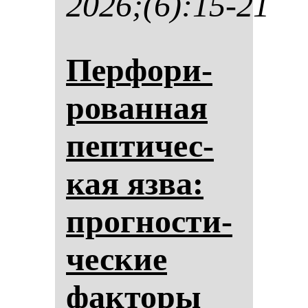
2026;(6):15-21
Пер­фо­ри­
ро­ван­ная
пеп­ти­чес­
кая яз­ва:
прог­нос­ти­
чес­кие
фак­то­ры