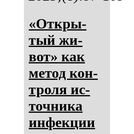
«От­кры­
тый жи­
вот» как
ме­тод кон­
тро­ля ис­
точ­ни­ка
ин­фек­ции