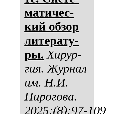
ма­ти­чес­
кий об­зор
ли­те­ра­ту­
ры.
Хи­рур­
гия. Жур­нал
им. Н.И.
Пи­ро­го­ва.
2025;(8):97-109