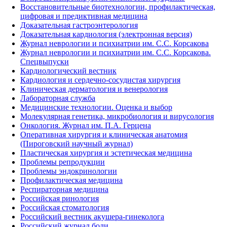
Восстановительные биотехнологии, профилактическая,
цифровая и предиктивная медицина
Доказательная гастроэнтерология
Доказательная кардиология (электронная версия)
Журнал неврологии и психиатрии им. С.С. Корсакова
Журнал неврологии и психиатрии им. С.С. Корсакова.
Спецвыпуски
Кардиологический вестник
Кардиология и сердечно-сосудистая хирургия
Клиническая дерматология и венерология
Лабораторная служба
Медицинские технологии. Оценка и выбор
Молекулярная генетика, микробиология и вирусология
Онкология. Журнал им. П.А. Герцена
Оперативная хирургия и клиническая анатомия
(Пироговский научный журнал)
Пластическая хирургия и эстетическая медицина
Проблемы репродукции
Проблемы эндокринологии
Профилактическая медицина
Респираторная медицина
Российская ринология
Российская стоматология
Российский вестник акушера-гинеколога
Российский журнал боли