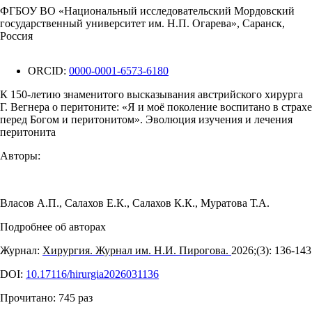
ФГБОУ ВО «Национальный исследовательский Мордовский
государственный университет им. Н.П. Огарева», Саранск,
Россия
ORCID:
0000-0001-6573-6180
К 150-летию знаменитого высказывания австрийского хирурга
Г. Вегнера о перитоните: «Я и моё поколение воспитано в страхе
перед Богом и перитонитом». Эволюция изучения и лечения
перитонита
Авторы:
Власов А.П.
,
Салахов Е.К.
,
Салахов К.К.
,
Муратова Т.А.
Подробнее об авторах
Журнал:
Хирургия. Журнал им. Н.И. Пирогова.
2026;(3): 136‑143
DOI:
10.17116/hirurgia2026031136
Прочитано:
745
раз