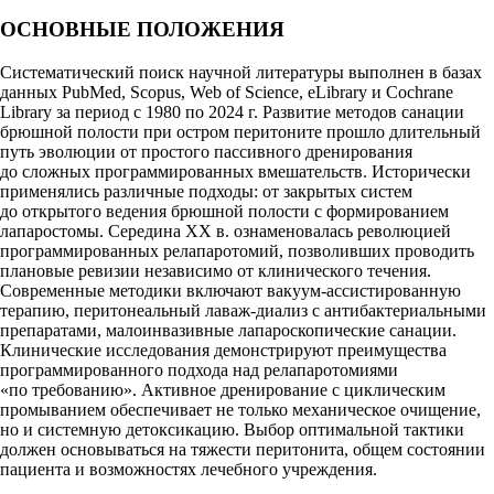
ОСНОВНЫЕ ПОЛОЖЕНИЯ
Систематический поиск научной литературы выполнен в базах
данных PubMed, Scopus, Web of Science, eLibrary и Cochrane
Library за период с 1980 по 2024 г. Развитие методов санации
брюшной полости при остром перитоните прошло длительный
путь эволюции от простого пассивного дренирования
до сложных программированных вмешательств. Исторически
применялись различные подходы: от закрытых систем
до открытого ведения брюшной полости с формированием
лапаростомы. Середина XX в. ознаменовалась революцией
программированных релапаротомий, позволивших проводить
плановые ревизии независимо от клинического течения.
Современные методики включают вакуум-ассистированную
терапию, перитонеальный лаваж-диализ с антибактериальными
препаратами, малоинвазивные лапароскопические санации.
Клинические исследования демонстрируют преимущества
программированного подхода над релапаротомиями
«по требованию». Активное дренирование с циклическим
промыванием обеспечивает не только механическое очищение,
но и системную детоксикацию. Выбор оптимальной тактики
должен основываться на тяжести перитонита, общем состоянии
пациента и возможностях лечебного учреждения.