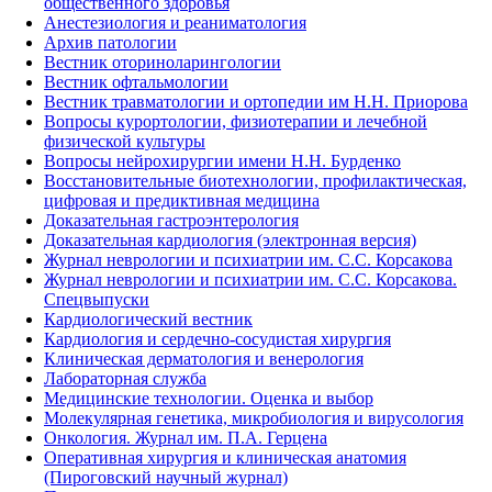
общественного здоровья
Анестезиология и реаниматология
Архив патологии
Вестник оториноларингологии
Вестник офтальмологии
Вестник травматологии и ортопедии им Н.Н. Приорова
Вопросы курортологии, физиотерапии и лечебной
физической культуры
Вопросы нейрохирургии имени Н.Н. Бурденко
Восстановительные биотехнологии, профилактическая,
цифровая и предиктивная медицина
Доказательная гастроэнтерология
Доказательная кардиология (электронная версия)
Журнал неврологии и психиатрии им. С.С. Корсакова
Журнал неврологии и психиатрии им. С.С. Корсакова.
Спецвыпуски
Кардиологический вестник
Кардиология и сердечно-сосудистая хирургия
Клиническая дерматология и венерология
Лабораторная служба
Медицинские технологии. Оценка и выбор
Молекулярная генетика, микробиология и вирусология
Онкология. Журнал им. П.А. Герцена
Оперативная хирургия и клиническая анатомия
(Пироговский научный журнал)