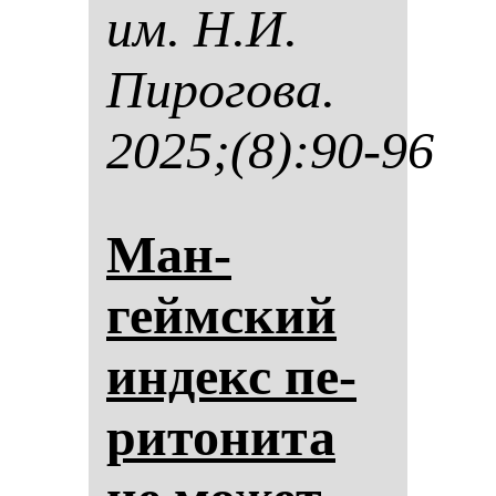
им. Н.И.
Пи­ро­го­ва.
2025;(8):90-96
Ман­
геймский
ин­декс пе­
ри­то­ни­та