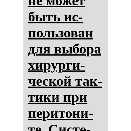
не мо­жет
быть ис­
поль­зо­ван
для вы­бо­ра
хи­рур­ги­
чес­кой так­
ти­ки при
пе­ри­то­ни­
те. Сис­те­