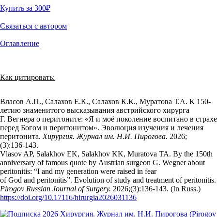
Купить за 300
₽
Связаться с автором
Оглавление
Как цитировать:
Власов А.П., Салахов Е.К., Салахов К.К., Муратова Т.А. К 150-
летию знаменитого высказывания австрийского хирурга
Г. Вегнера о перитоните: «Я и моё поколение воспитано в страхе
перед Богом и перитонитом». Эволюция изучения и лечения
перитонита.
Хирургия. Журнал им. Н.И. Пирогова.
2026;
(3):136‑143.
Vlasov AP, Salakhov EK, Salakhov KK, Muratova TA. By the 150th
anniversary of famous quote by Austrian surgeon G. Wegner about
peritonitis: “I and my generation were raised in fear
of God and peritonitis”. Evolution of study and treatment of peritonitis.
Pirogov Russian Journal of Surgery.
2026;(3):136‑143. (In Russ.)
https://doi.org/10.17116/hirurgia2026031136