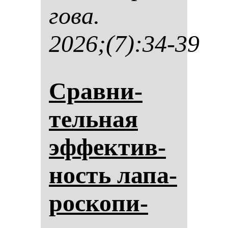
го­ва.
2026;(7):34-39
Срав­ни­
тель­ная
эф­фек­тив­
ность ла­па­
рос­ко­пи­