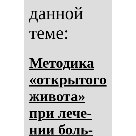
данной
теме:
Ме­то­ди­ка
«от­кры­то­го
жи­во­та»
при ле­че­
нии боль­