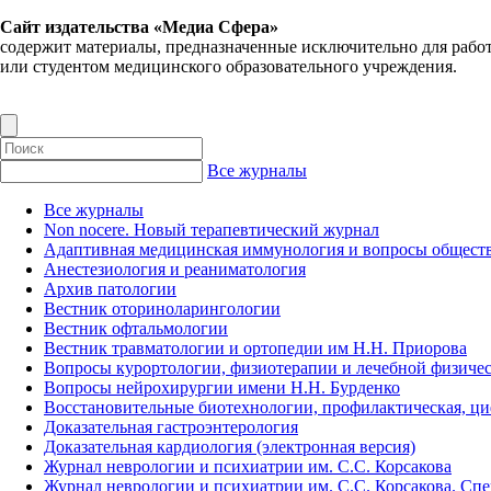
Сайт издательства «Медиа Сфера»
содержит материалы, предназначенные исключительно для рабо
или студентом медицинского образовательного учреждения.
Все журналы
Все журналы
Non nocere. Новый терапевтический журнал
Адаптивная медицинская иммунология и вопросы обществ
Анестезиология и реаниматология
Архив патологии
Вестник оториноларингологии
Вестник офтальмологии
Вестник травматологии и ортопедии им Н.Н. Приорова
Вопросы курортологии, физиотерапии и лечебной физичес
Вопросы нейрохирургии имени Н.Н. Бурденко
Восстановительные биотехнологии, профилактическая, ц
Доказательная гастроэнтерология
Доказательная кардиология (электронная версия)
Журнал неврологии и психиатрии им. С.С. Корсакова
Журнал неврологии и психиатрии им. С.С. Корсакова. Сп