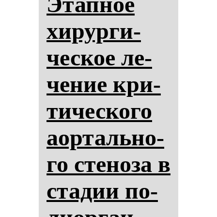
Этап­ное
хи­рур­ги­
чес­кое ле­
че­ние кри­
ти­чес­ко­го
аор­таль­но­
го сте­но­за в
ста­дии по­