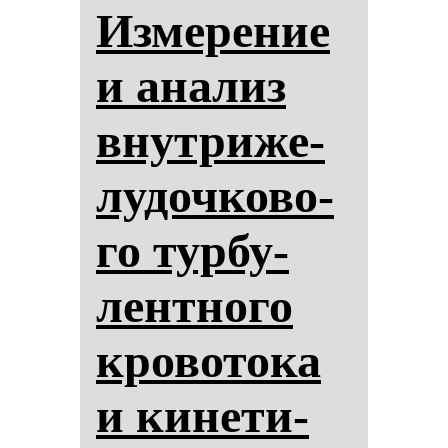
Из­ме­ре­ние
и ана­лиз
внут­ри­же­
лу­доч­ко­во­
го тур­бу­
лен­тно­го
кро­во­то­ка
и ки­не­ти­