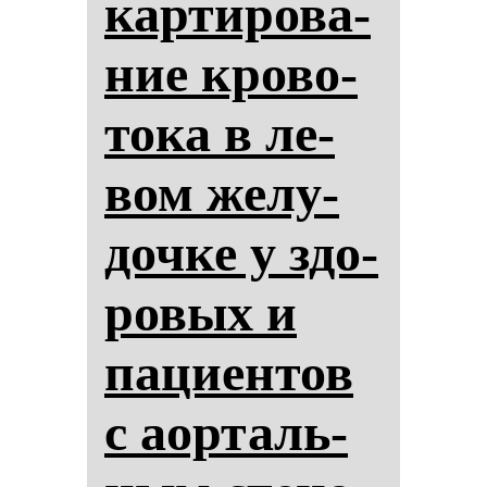
кар­ти­ро­ва­
ние кро­во­
то­ка в ле­
вом же­лу­
доч­ке у здо­
ро­вых и
па­ци­ен­тов
с аор­таль­