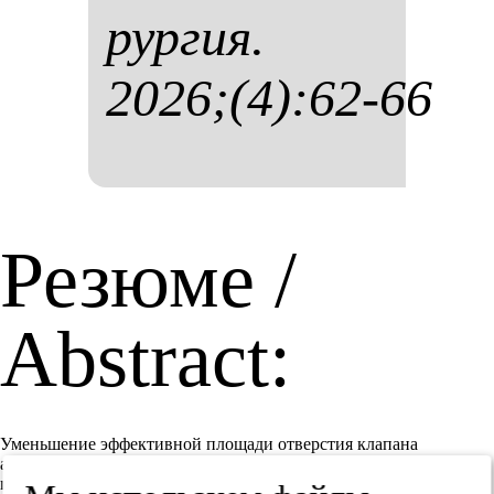
рур­гия.
2026;(4):62-66
Резюме /
Abstract:
Уменьшение эффективной площади отверстия клапана
ассоциировано с развитием феномена prosthesis-patient
mismatch — РРМ (несоответствия диаметра протеза и площади