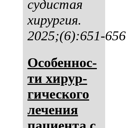
су­дис­тая
хи­рур­гия.
2025;(6):651-656
Осо­бен­нос­
ти хи­рур­
ги­чес­ко­го
ле­че­ния
па­ци­ен­та с