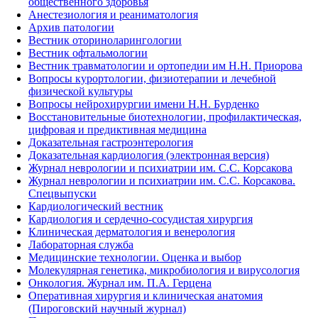
общественного здоровья
Анестезиология и реаниматология
Архив патологии
Вестник оториноларингологии
Вестник офтальмологии
Вестник травматологии и ортопедии им Н.Н. Приорова
Вопросы курортологии, физиотерапии и лечебной
физической культуры
Вопросы нейрохирургии имени Н.Н. Бурденко
Восстановительные биотехнологии, профилактическая,
цифровая и предиктивная медицина
Доказательная гастроэнтерология
Доказательная кардиология (электронная версия)
Журнал неврологии и психиатрии им. С.С. Корсакова
Журнал неврологии и психиатрии им. С.С. Корсакова.
Спецвыпуски
Кардиологический вестник
Кардиология и сердечно-сосудистая хирургия
Клиническая дерматология и венерология
Лабораторная служба
Медицинские технологии. Оценка и выбор
Молекулярная генетика, микробиология и вирусология
Онкология. Журнал им. П.А. Герцена
Оперативная хирургия и клиническая анатомия
(Пироговский научный журнал)