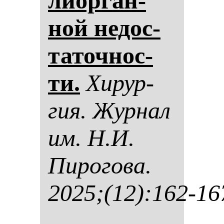
ли­ор­ган­
ной не­дос­
та­точ­нос­
ти.
Хи­рур­
гия. Жур­нал
им. Н.И.
Пи­ро­го­ва.
2025;(12):162-16