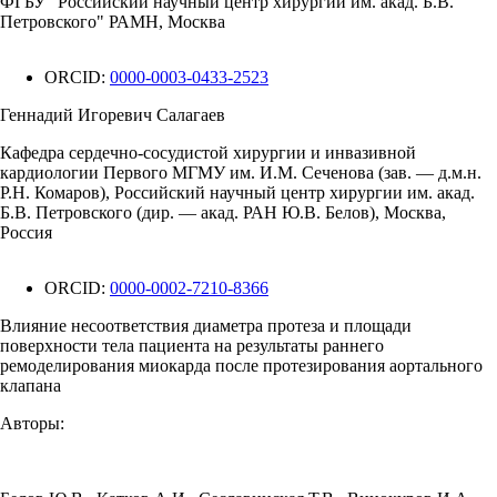
ФГБУ "Российский научный центр хирургии им. акад. Б.В.
Петровского" РАМН, Москва
ORCID:
0000-0003-0433-2523
Геннадий Игоревич Салагаев
Кафедра сердечно-сосудистой хирургии и инвазивной
кардиологии Первого МГМУ им. И.М. Сеченова (зав. — д.м.н.
Р.Н. Комаров), Российский научный центр хирургии им. акад.
Б.В. Петровского (дир. — акад. РАН Ю.В. Белов), Москва,
Россия
ORCID:
0000-0002-7210-8366
Влияние несоответствия диаметра протеза и площади
поверхности тела пациента на результаты раннего
ремоделирования миокарда после протезирования аортального
клапана
Авторы: