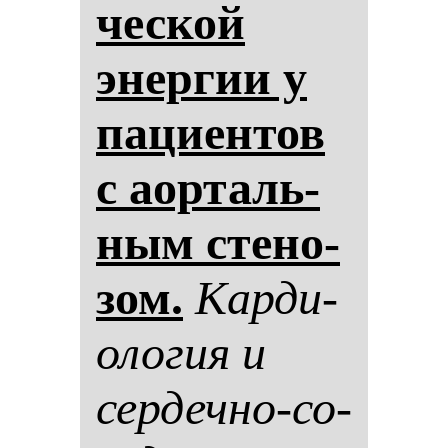
чес­кой
энер­гии у
па­ци­ен­тов
с аор­таль­
ным сте­но­
зом.
Кар­ди­
оло­гия и
сер­деч­но-со­