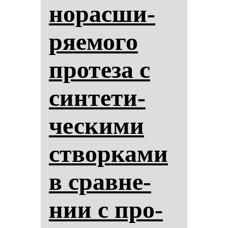
но­рас­ши­
ря­емо­го
про­те­за с
син­те­ти­
чес­ки­ми
створ­ка­ми
в срав­не­
нии с про­