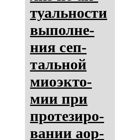
ту­аль­нос­ти
вы­пол­не­
ния сеп­
таль­ной
миоэк­то­
мии при
про­те­зи­ро­
ва­нии аор­