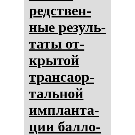
редствен­
ные ре­зуль­
та­ты от­
кры­той
тран­са­ор­
таль­ной
им­план­та­
ции бал­ло­