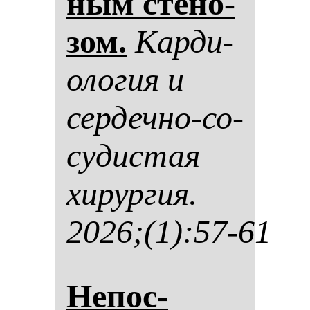
ным сте­но­
зом.
Кар­ди­
оло­гия и
сер­деч­но-со­
су­дис­тая
хи­рур­гия.
2026;(1):57-61
Не­пос­