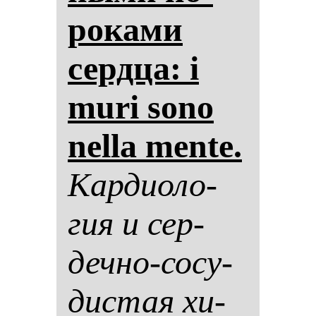
ро­ка­ми
сер­дца: i
muri sono
nella mente.
Кар­ди­оло­
гия и сер­
деч­но-со­су­
дис­тая хи­