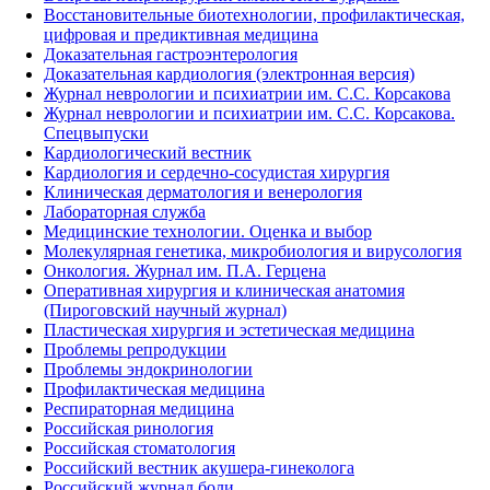
Восстановительные биотехнологии, профилактическая,
цифровая и предиктивная медицина
Доказательная гастроэнтерология
Доказательная кардиология (электронная версия)
Журнал неврологии и психиатрии им. С.С. Корсакова
Журнал неврологии и психиатрии им. С.С. Корсакова.
Спецвыпуски
Кардиологический вестник
Кардиология и сердечно-сосудистая хирургия
Клиническая дерматология и венерология
Лабораторная служба
Медицинские технологии. Оценка и выбор
Молекулярная генетика, микробиология и вирусология
Онкология. Журнал им. П.А. Герцена
Оперативная хирургия и клиническая анатомия
(Пироговский научный журнал)
Пластическая хирургия и эстетическая медицина
Проблемы репродукции
Проблемы эндокринологии
Профилактическая медицина
Респираторная медицина
Российская ринология
Российская стоматология
Российский вестник акушера-гинеколога
Российский журнал боли