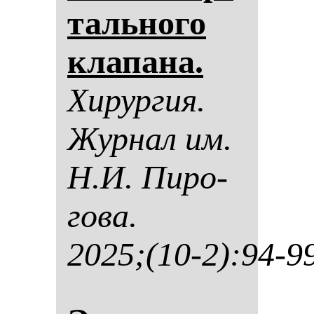
таль­но­го
кла­па­на.
Хи­рур­гия.
Жур­нал им.
Н.И. Пи­ро­
го­ва.
2025;(10-2):94-9