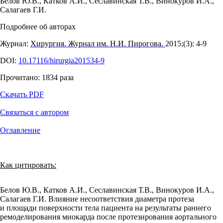
Белов Ю.В.
,
Катков А.И.
,
Сеславинская Т.В.
,
Винокуров И.А.
,
Салагаев Г.И.
Подробнее об авторах
Журнал:
Хирургия. Журнал им. Н.И. Пирогова.
2015;(3): 4‑9
DOI:
10.17116/hirurgia201534-9
Прочитано:
1834
раза
Скачать PDF
Связаться с автором
Оглавление
Как цитировать:
Белов Ю.В., Катков А.И., Сеславинская Т.В., Винокуров И.А.,
Салагаев Г.И. Влияние несоответствия диаметра протеза
и площади поверхности тела пациента на результаты раннего
ремоделирования миокарда после протезирования аортального