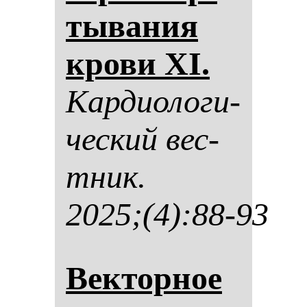
ты­ва­ния
кро­ви XI.
Кар­ди­оло­ги­
чес­кий вес­
тник.
2025;(4):88-93
Век­тор­ное