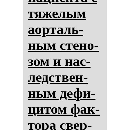
тя­же­лым
аор­таль­
ным сте­но­
зом и нас­
ледствен­
ным де­фи­
ци­том фак­
то­ра свер­