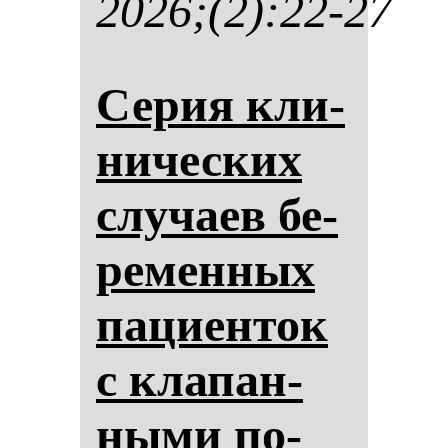
2026;(2):22-27
Се­рия кли­
ни­чес­ких
слу­ча­ев бе­
ре­мен­ных
па­ци­ен­ток
с кла­пан­
ны­ми по­