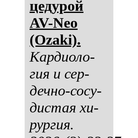
це­ду­рой
AV-Neo
(Ozaki).
Кар­ди­оло­
гия и сер­
деч­но-со­су­
дис­тая хи­
рур­гия.