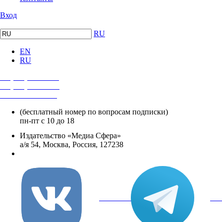
Вход
RU
EN
RU
+7 (495) 482-4118
+7 (495) 482-4329
+8 800 250-18-12
(бесплатный номер по вопросам подписки)
пн-пт с 10 до 18
Издательство «Медиа Сфера»
а/я 54, Москва, Россия, 127238
info@mediasphera.ru
вКонтакте
Tel