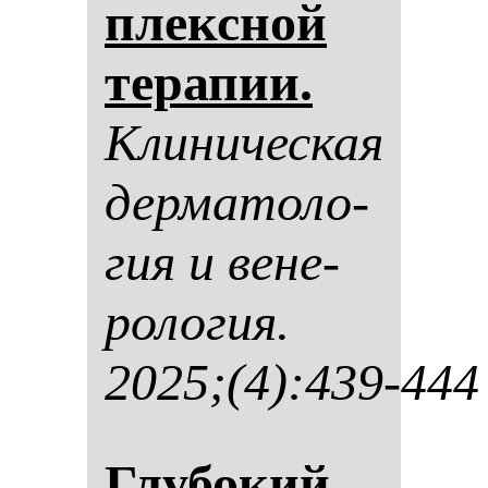
плексной
те­ра­пии.
Кли­ни­чес­кая
дер­ма­то­ло­
гия и ве­не­
ро­ло­гия.
2025;(4):439-444
Глу­бо­кий