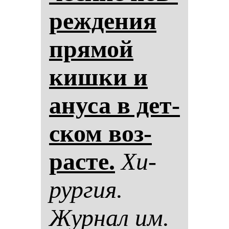
реж­де­ния
пря­мой
киш­ки и
ану­са в дет­
ском воз­
рас­те.
Хи­
рур­гия.
Жур­нал им.