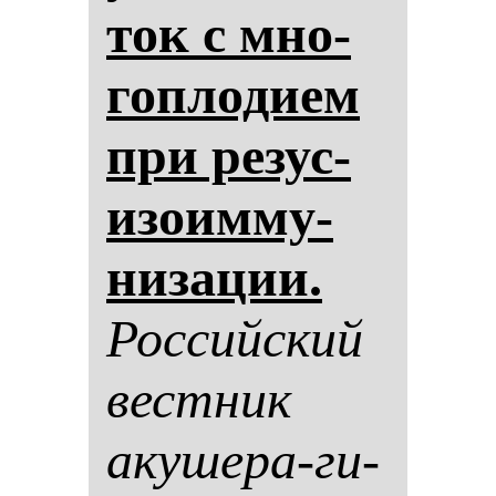
ток с мно­
гоп­ло­ди­ем
при ре­зус-
изо­им­му­
ни­за­ции.
Рос­сий­ский
вес­тник
аку­ше­ра-ги­