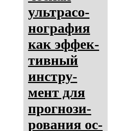
ультра­со­
ног­ра­фия
как эф­фек­
тив­ный
инстру­
мент для
прог­но­зи­
ро­ва­ния ос­