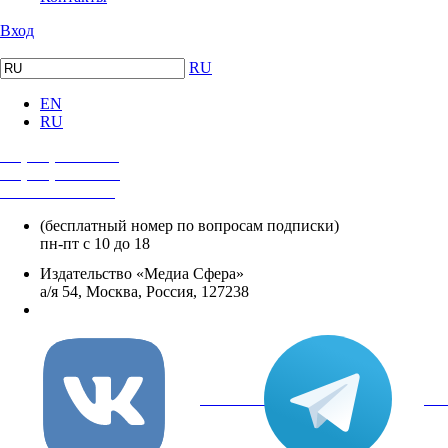
Вход
RU
EN
RU
+7 (495) 482-4118
+7 (495) 482-4329
+8 800 250-18-12
(бесплатный номер по вопросам подписки)
пн-пт с 10 до 18
Издательство «Медиа Сфера»
а/я 54, Москва, Россия, 127238
info@mediasphera.ru
вКонтакте
Tel