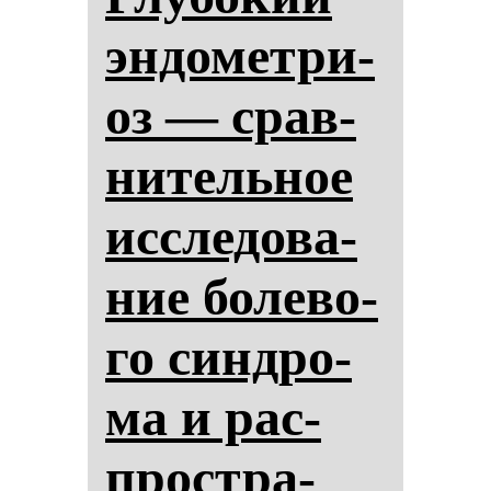
эн­до­мет­ри­
оз — срав­
ни­тель­ное
ис­сле­до­ва­
ние бо­ле­во­
го син­дро­
ма и рас­
простра­