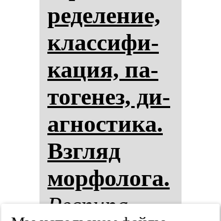
ре­де­ле­ние,
клас­си­фи­
ка­ция, па­
то­ге­нез, ди­
аг­нос­ти­ка.
Взгляд
мор­фо­ло­га.
Рес­пи­ра­