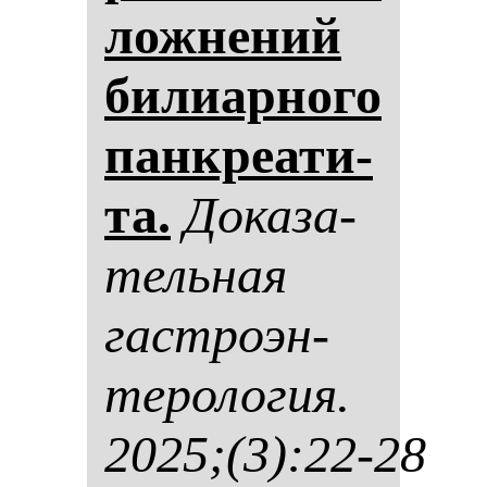
лож­не­ний
би­ли­ар­но­го
пан­кре­ати­
та.
До­ка­за­
тель­ная
гас­тро­эн­
те­ро­ло­гия.
2025;(3):22-28