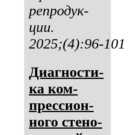
реп­ро­дук­
ции.
2025;(4):96-101
Диаг­нос­ти­
ка ком­
прес­си­он­
но­го сте­но­