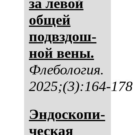
за ле­вой
об­щей
подвздош­
ной ве­ны.
Фле­бо­ло­гия.
2025;(3):164-178
Эн­дос­ко­пи­
чес­кая