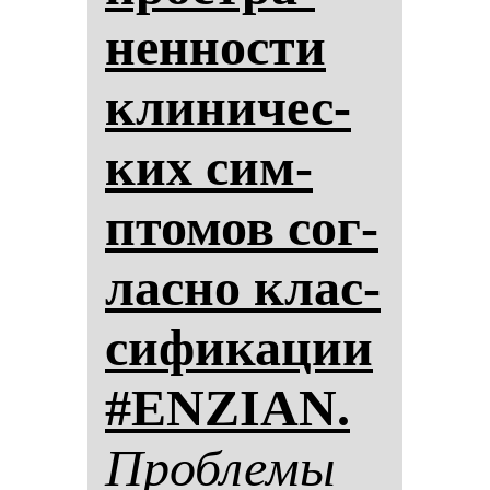
нен­нос­ти
кли­ни­чес­
ких сим­
пто­мов сог­
лас­но клас­
си­фи­ка­ции
#ENZIAN.
Проб­ле­мы