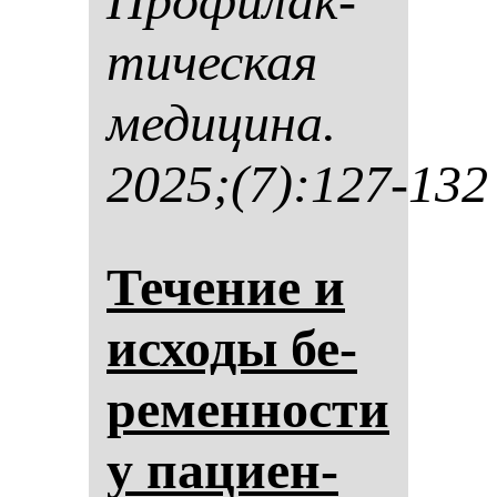
Про­фи­лак­
ти­чес­кая
ме­ди­ци­на.
2025;(7):127-132
Те­че­ние и
ис­хо­ды бе­
ре­мен­нос­ти
у па­ци­ен­