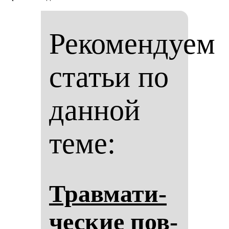
Рекомендуем
статьи по
данной
теме:
Трав­ма­ти­
чес­кие пов­