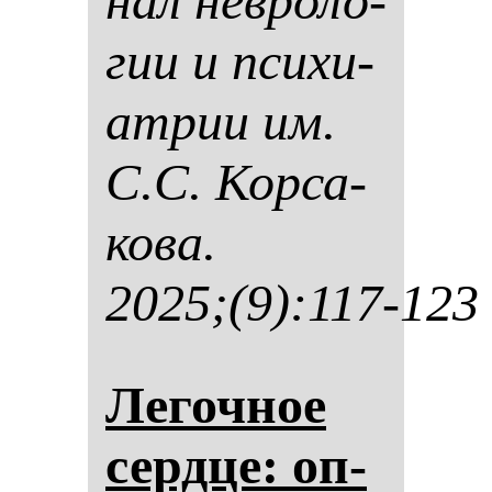
нал нев­ро­ло­
гии и пси­хи­
ат­рии им.
С.С. Кор­са­
ко­ва.
2025;(9):117-123
Ле­гоч­ное
сер­дце: оп­