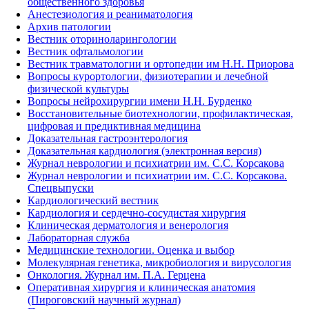
общественного здоровья
Анестезиология и реаниматология
Архив патологии
Вестник оториноларингологии
Вестник офтальмологии
Вестник травматологии и ортопедии им Н.Н. Приорова
Вопросы курортологии, физиотерапии и лечебной
физической культуры
Вопросы нейрохирургии имени Н.Н. Бурденко
Восстановительные биотехнологии, профилактическая,
цифровая и предиктивная медицина
Доказательная гастроэнтерология
Доказательная кардиология (электронная версия)
Журнал неврологии и психиатрии им. С.С. Корсакова
Журнал неврологии и психиатрии им. С.С. Корсакова.
Спецвыпуски
Кардиологический вестник
Кардиология и сердечно-сосудистая хирургия
Клиническая дерматология и венерология
Лабораторная служба
Медицинские технологии. Оценка и выбор
Молекулярная генетика, микробиология и вирусология
Онкология. Журнал им. П.А. Герцена
Оперативная хирургия и клиническая анатомия
(Пироговский научный журнал)