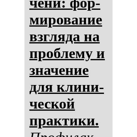
че­ни: фор­
ми­ро­ва­ние
взгля­да на
проб­ле­му и
зна­че­ние
для кли­ни­
чес­кой
прак­ти­ки.