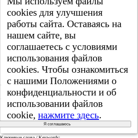
Мы используем файлы
тор­ная ме­
cооkies для улучшения
ди­ци­на.
работы сайта. Оставаясь на
нашем сайте, вы
2025;(3):60-64
соглашаетесь с условиями
использования файлов
cооkies. Чтобы ознакомиться
с нашими Положениями о
Резюме /
конфиденциальности и об
использовании файлов
Abstract:
cookie,
нажмите здесь
.
Я соглашаюсь
Ключевые слова / Keywords: