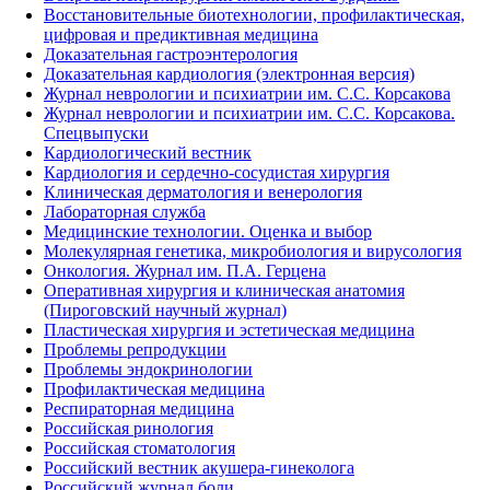
Восстановительные биотехнологии, профилактическая,
цифровая и предиктивная медицина
Доказательная гастроэнтерология
Доказательная кардиология (электронная версия)
Журнал неврологии и психиатрии им. С.С. Корсакова
Журнал неврологии и психиатрии им. С.С. Корсакова.
Спецвыпуски
Кардиологический вестник
Кардиология и сердечно-сосудистая хирургия
Клиническая дерматология и венерология
Лабораторная служба
Медицинские технологии. Оценка и выбор
Молекулярная генетика, микробиология и вирусология
Онкология. Журнал им. П.А. Герцена
Оперативная хирургия и клиническая анатомия
(Пироговский научный журнал)
Пластическая хирургия и эстетическая медицина
Проблемы репродукции
Проблемы эндокринологии
Профилактическая медицина
Респираторная медицина
Российская ринология
Российская стоматология
Российский вестник акушера-гинеколога
Российский журнал боли