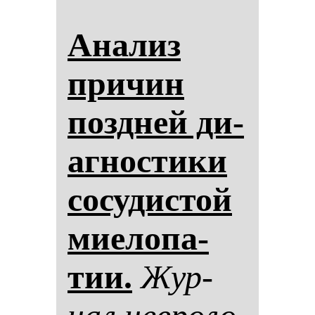
Ана­лиз
при­чин
поз­дней ди­
аг­нос­ти­ки
со­су­дис­той
ми­ело­па­
тии.
Жур­