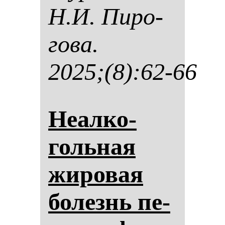
Н.И. Пи­ро­
го­ва.
2025;(8):62-66
Неал­ко­
голь­ная
жи­ро­вая
бо­лезнь пе­