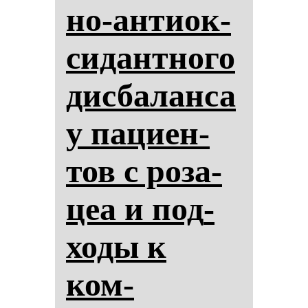
но-ан­ти­ок­
си­дан­тно­го
дис­ба­лан­са
у па­ци­ен­
тов с ро­за­
цеа и под­
хо­ды к
ком­