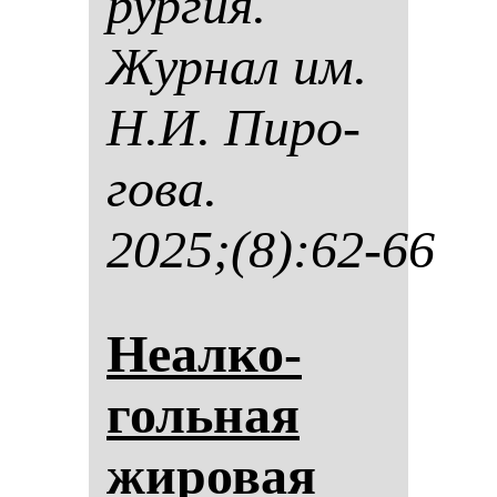
рур­гия.
Жур­нал им.
Н.И. Пи­ро­
го­ва.
2025;(8):62-66
Неал­ко­
голь­ная
жи­ро­вая