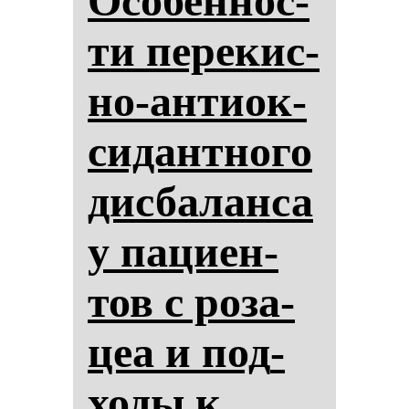
Осо­бен­нос­
ти пе­ре­кис­
но-ан­ти­ок­
си­дан­тно­го
дис­ба­лан­са
у па­ци­ен­
тов с ро­за­
цеа и под­
хо­ды к