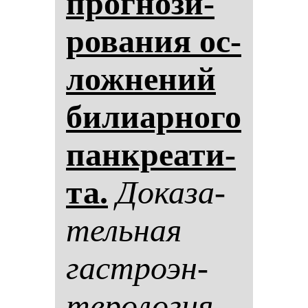
прог­но­зи­
ро­ва­ния ос­
лож­не­ний
би­ли­ар­но­го
пан­кре­ати­
та.
До­ка­за­
тель­ная
гас­тро­эн­
те­ро­ло­гия.