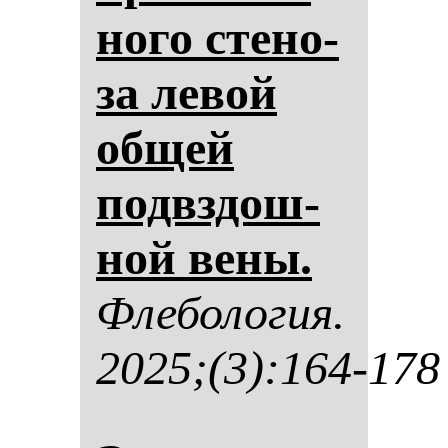
но­го сте­но­
за ле­вой
об­щей
подвздош­
ной ве­ны.
Фле­бо­ло­гия.
2025;(3):164-178