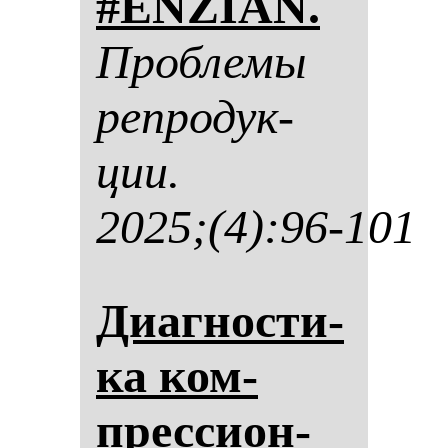
#ENZIAN.
Проб­ле­мы
реп­ро­дук­
ции.
2025;(4):96-101
Диаг­нос­ти­
ка ком­
прес­си­он­