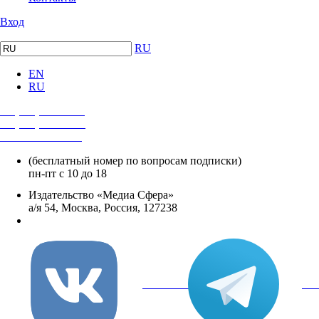
Вход
RU
EN
RU
+7 (495) 482-4118
+7 (495) 482-4329
+8 800 250-18-12
(бесплатный номер по вопросам подписки)
пн-пт с 10 до 18
Издательство «Медиа Сфера»
а/я 54, Москва, Россия, 127238
info@mediasphera.ru
вКонтакте
Tel