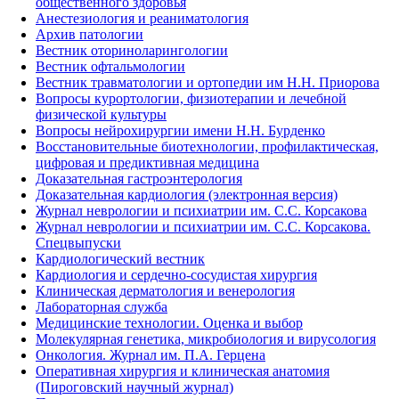
общественного здоровья
Анестезиология и реаниматология
Архив патологии
Вестник оториноларингологии
Вестник офтальмологии
Вестник травматологии и ортопедии им Н.Н. Приорова
Вопросы курортологии, физиотерапии и лечебной
физической культуры
Вопросы нейрохирургии имени Н.Н. Бурденко
Восстановительные биотехнологии, профилактическая,
цифровая и предиктивная медицина
Доказательная гастроэнтерология
Доказательная кардиология (электронная версия)
Журнал неврологии и психиатрии им. С.С. Корсакова
Журнал неврологии и психиатрии им. С.С. Корсакова.
Спецвыпуски
Кардиологический вестник
Кардиология и сердечно-сосудистая хирургия
Клиническая дерматология и венерология
Лабораторная служба
Медицинские технологии. Оценка и выбор
Молекулярная генетика, микробиология и вирусология
Онкология. Журнал им. П.А. Герцена
Оперативная хирургия и клиническая анатомия
(Пироговский научный журнал)