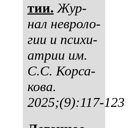
тии.
Жур­
нал нев­ро­ло­
гии и пси­хи­
ат­рии им.
С.С. Кор­са­
ко­ва.
2025;(9):117-123