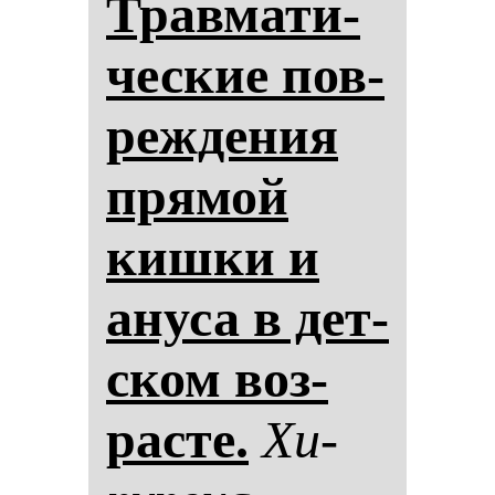
Трав­ма­ти­
чес­кие пов­
реж­де­ния
пря­мой
киш­ки и
ану­са в дет­
ском воз­
рас­те.
Хи­