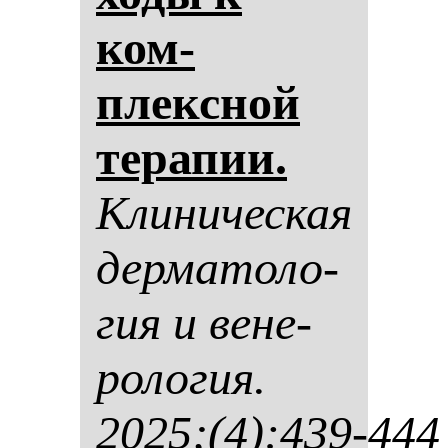
ком­
плексной
те­ра­пии.
Кли­ни­чес­кая
дер­ма­то­ло­
гия и ве­не­
ро­ло­гия.
2025;(4):439-444