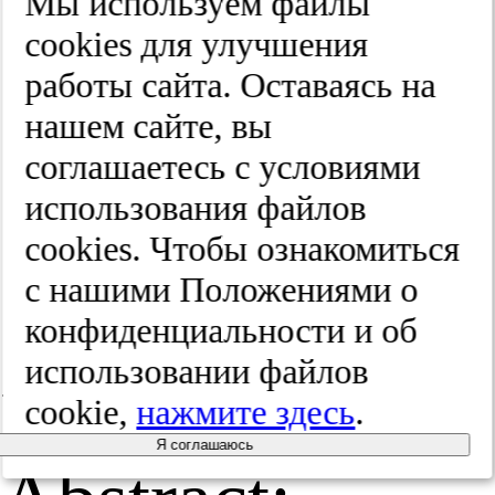
Мы используем файлы
cооkies для улучшения
Рес­пи­ра­
работы сайта. Оставаясь на
тор­ная ме­
нашем сайте, вы
ди­ци­на.
соглашаетесь с условиями
использования файлов
2025;(3):60-64
cооkies. Чтобы ознакомиться
с нашими Положениями о
конфиденциальности и об
использовании файлов
Резюме /
cookie,
нажмите здесь
.
Я соглашаюсь