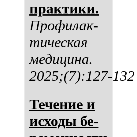
прак­ти­ки.
Про­фи­лак­
ти­чес­кая
ме­ди­ци­на.
2025;(7):127-132
Те­че­ние и
ис­хо­ды бе­