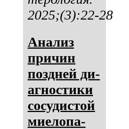
2025;(3):22-28
Ана­лиз
при­чин
поз­дней ди­
аг­нос­ти­ки
со­су­дис­той
ми­ело­па­