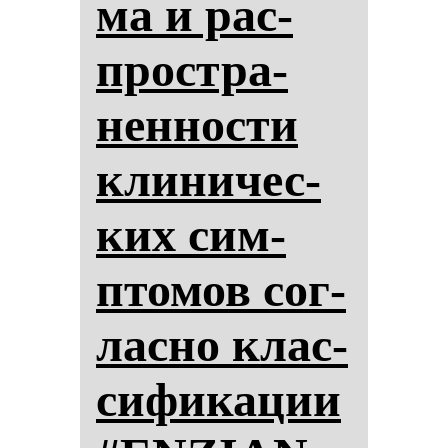
ма и рас­
простра­
нен­нос­ти
кли­ни­чес­
ких сим­
пто­мов сог­
лас­но клас­
си­фи­ка­ции