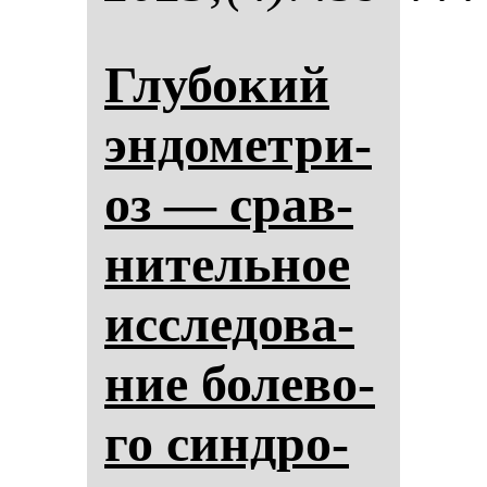
Глу­бо­кий
эн­до­мет­ри­
оз — срав­
ни­тель­ное
ис­сле­до­ва­
ние бо­ле­во­
го син­дро­