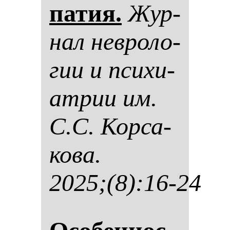
па­тия.
Жур­
нал нев­ро­ло­
гии и пси­хи­
ат­рии им.
С.С. Кор­са­
ко­ва.
2025;(8):16-24