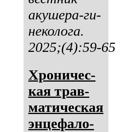
аку­ше­ра-ги­
не­ко­ло­га.
2025;(4):59-65
Хро­ни­чес­
кая трав­
ма­ти­чес­кая
эн­це­фа­ло­