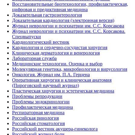
Восстановительные биотехнологии, профилактическая,
цифровая и предиктивная медицина
Доказательная гастроэнтерология
Доказательная кардиология (электронная версия)
Журнал неврологии и психиатрии им. С.С. Корсакова
Журнал неврологии и психиатрии им. С.С. Корсакова.
Спецвыпуски
Кардиологический вестник
Кардиология и сердечно-сосудистая хирургия
Клиническая дерматология и венерология
Лабораторная служба
Медицинские технологии. Оценка и выбор
Молекулярная генетика, микробиология и вирусология
Онкология. Журнал им. П.А. Герцена
Оперативная хирургия и клиническая анатомия
(Пироговский научный журнал)
Пластическая хирургия и эстетическая медицина
Проблемы репродукции
Проблемы эндокринологии
Профилактическая медицина
Респираторная медицина
Российская ринология
Российская стоматология
Российский вестник акушера-гинеколога
Российский журнал боли