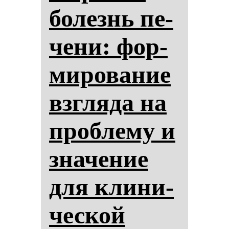
бо­лезнь пе­
че­ни: фор­
ми­ро­ва­ние
взгля­да на
проб­ле­му и
зна­че­ние
для кли­ни­
чес­кой