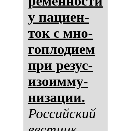
ре­мен­нос­ти
у па­ци­ен­
ток с мно­
гоп­ло­ди­ем
при ре­зус-
изо­им­му­
ни­за­ции.
Рос­сий­ский
вес­тник