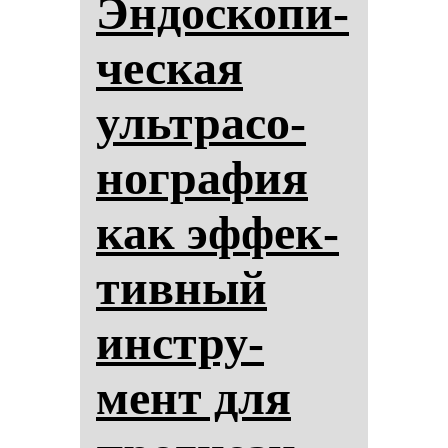
Эн­дос­ко­пи­
чес­кая
ультра­со­
ног­ра­фия
как эф­фек­
тив­ный
инстру­
мент для