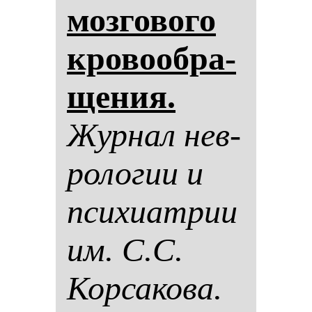
моз­го­во­го
кро­во­об­ра­
ще­ния.
Жур­нал нев­
ро­ло­гии и
пси­хи­ат­рии
им. С.С.
Кор­са­ко­ва.