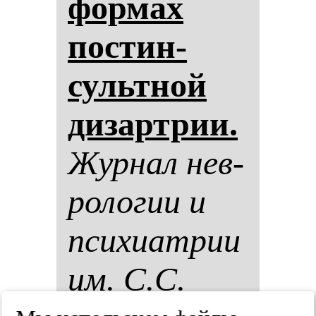
фор­мах
пос­тин­
сультной
ди­зар­трии.
Жур­нал нев­
ро­ло­гии и
пси­хи­ат­рии
им. С.С.