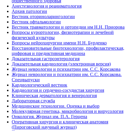
общественного здоровья
Анестезиология и реаниматология
Архив патологии
Вестник оториноларингологии
Вестник офтальмологии
Вестник травматологии и ортопедии им Н.Н. Приорова
Вопросы курортологии, физиотерапии и лечебной
физической культуры
Вопросы нейрохирургии имени Н.Н. Бурденко
Восстановительные биотехнологии, профилактическая,
цифровая и предиктивная медицина
Доказательная гастроэнтерология
Доказательная кардиология (электронная версия)
Журнал неврологии и психиатрии им. С.С. Корсакова
Журнал неврологии и психиатрии им. С.С. Корсакова.
Спецвыпуски
Кардиологический вестник
Кардиология и сердечно-сосудистая хирургия
Клиническая дерматология и венерология
Лабораторная служба
Медицинские технологии. Оценка и выбор
Молекулярная генетика, микробиология и вирусология
Онкология. Журнал им. П.А. Герцена
Оперативная хирургия и клиническая анатомия
(Пироговский научный журнал)