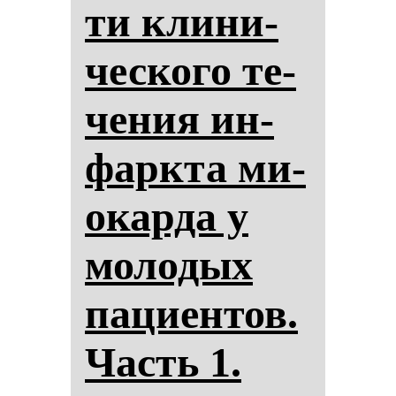
ти кли­ни­
чес­ко­го те­
че­ния ин­
фар­кта ми­
окар­да у
мо­ло­дых
па­ци­ен­тов.
Часть 1.