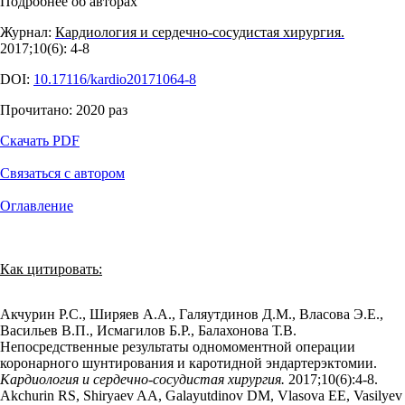
Подробнее об авторах
Журнал:
Кардиология и сердечно-сосудистая хирургия.
2017;10(6): 4‑8
DOI:
10.17116/kardio20171064-8
Прочитано:
2020
раз
Скачать PDF
Связаться с автором
Оглавление
Как цитировать:
Акчурин Р.С., Ширяев А.А., Галяутдинов Д.М., Власова Э.Е.,
Васильев В.П., Исмагилов Б.Р., Балахонова Т.В.
Непосредственные результаты одномоментной операции
коронарного шунтирования и каротидной эндартерэктомии.
Кардиология и сердечно-сосудистая хирургия.
2017;10(6):4‑8.
Akchurin RS, Shiryaev AA, Galayutdinov DM, Vlasova EE, Vasilyev