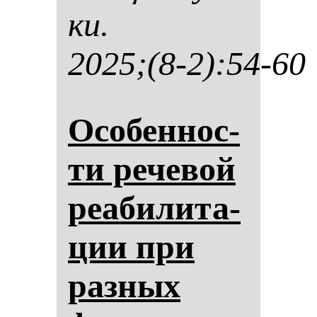
ки.
2025;(8-2):54-60
Осо­бен­нос­
ти ре­че­вой
ре­аби­ли­та­
ции при
раз­ных