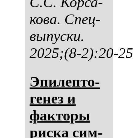
С.С. Кор­са­
ко­ва. Спец­
вы­пус­ки.
2025;(8-2):20-25
Эпи­леп­то­
ге­нез и
фак­то­ры
рис­ка сим­