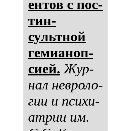
ен­тов с пос­
тин­
сультной
ге­ми­аноп­
си­ей.
Жур­
нал нев­ро­ло­
гии и пси­хи­
ат­рии им.