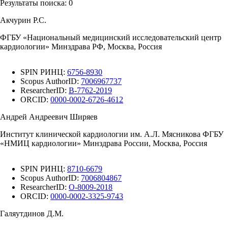
Результаты поиска:
0
Акчурин Р.С.
ФГБУ «Национальный медицинский исследовательский центр
кардиологии» Минздрава РФ, Москва, Россия
SPIN РИНЦ:
6756-8930
Scopus AuthorID:
7006967737
ResearcherID:
B-7762-2019
ORCID:
0000-0002-6726-4612
Андрей Андреевич Ширяев
Институт клинической кардиологии им. А.Л. Мясникова ФГБУ
«НМИЦ кардиологии» Минздрава России, Москва, Россия
SPIN РИНЦ:
8710-6679
Scopus AuthorID:
7006804867
ResearcherID:
O-8009-2018
ORCID:
0000-0002-3325-9743
Галяутдинов Д.М.