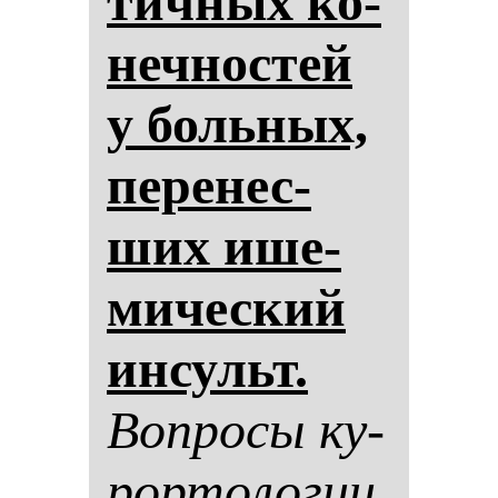
тич­ных ко­
неч­нос­тей
у боль­ных,
пе­ре­нес­
ших ише­
ми­чес­кий
ин­сульт.
Воп­ро­сы ку­
рор­то­ло­гии,