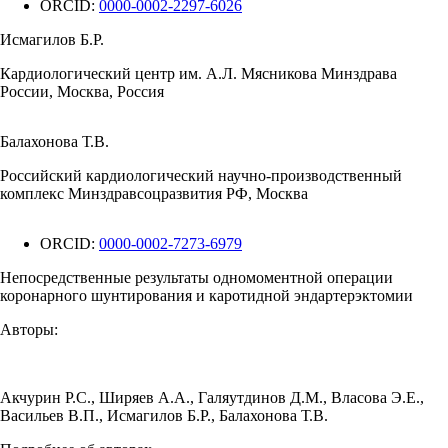
ORCID:
0000-0002-2297-6026
Исмагилов Б.Р.
Кардиологический центр им. А.Л. Мясникова Минздрава
России, Москва, Россия
Балахонова Т.В.
Российский кардиологический научно-производственный
комплекс Минздравсоцразвития РФ, Москва
ORCID:
0000-0002-7273-6979
Непосредственные результаты одномоментной операции
коронарного шунтирования и каротидной эндартерэктомии
Авторы:
Акчурин Р.С.
,
Ширяев А.А.
,
Галяутдинов Д.М.
,
Власова Э.Е.
,
Васильев В.П.
,
Исмагилов Б.Р.
,
Балахонова Т.В.