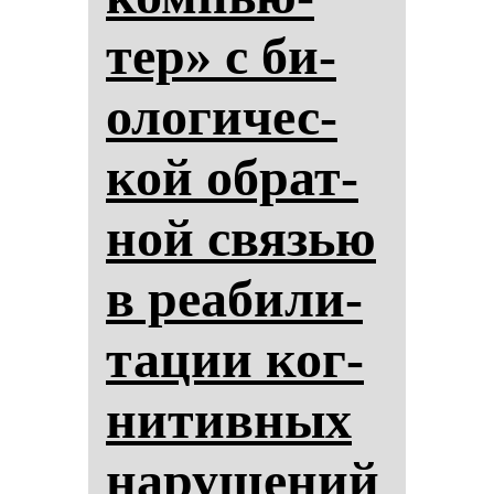
тер» с би­
оло­ги­чес­
кой об­рат­
ной связью
в ре­аби­ли­
та­ции ког­
ни­тив­ных
на­ру­ше­ний