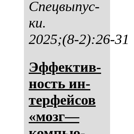
Спец­вы­пус­
ки.
2025;(8-2):26-31
Эф­фек­тив­
ность ин­
тер­фей­сов
«мозг—
ком­пью­