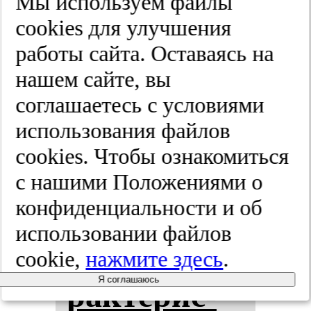
Кор­са­ко­ва.
Мы используем файлы
cооkies для улучшения
Спец­вы­пус­
работы сайта. Оставаясь на
ки.
нашем сайте, вы
соглашаетесь с условиями
2025;(8-2):61-66
использования файлов
cооkies. Чтобы ознакомиться
Ген­дер­ные
с нашими Положениями о
конфиденциальности и об
и воз­рас­
использовании файлов
тные ха­
cookie,
нажмите здесь
.
Я соглашаюсь
рак­те­рис­