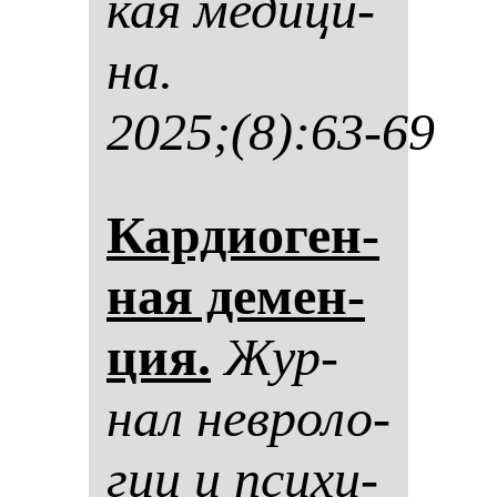
кая ме­ди­ци­
на.
2025;(8):63-69
Кар­ди­оген­
ная де­мен­
ция.
Жур­
нал нев­ро­ло­
гии и пси­хи­