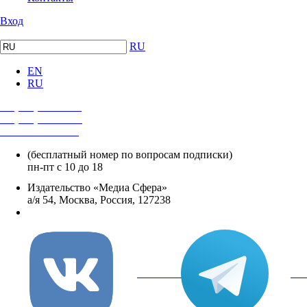
Вход
RU
EN
RU
+7 (495) 482-4118
+7 (495) 482-4329
+8 800 250-18-12
(бесплатный номер по вопросам подписки)
пн-пт с 10 до 18
Издательство «Медиа Сфера»
а/я 54, Москва, Россия, 127238
info@mediasphera.ru
вКонтакте
Tel