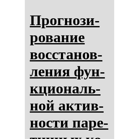
Прог­но­зи­
ро­ва­ние
вос­ста­нов­
ле­ния фун­
кци­ональ­
ной ак­тив­
нос­ти па­ре­