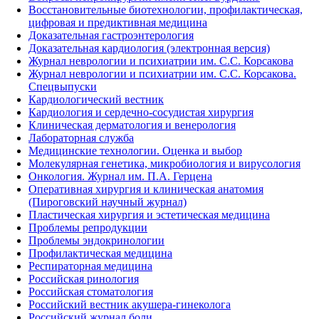
Восстановительные биотехнологии, профилактическая,
цифровая и предиктивная медицина
Доказательная гастроэнтерология
Доказательная кардиология (электронная версия)
Журнал неврологии и психиатрии им. С.С. Корсакова
Журнал неврологии и психиатрии им. С.С. Корсакова.
Спецвыпуски
Кардиологический вестник
Кардиология и сердечно-сосудистая хирургия
Клиническая дерматология и венерология
Лабораторная служба
Медицинские технологии. Оценка и выбор
Молекулярная генетика, микробиология и вирусология
Онкология. Журнал им. П.А. Герцена
Оперативная хирургия и клиническая анатомия
(Пироговский научный журнал)
Пластическая хирургия и эстетическая медицина
Проблемы репродукции
Проблемы эндокринологии
Профилактическая медицина
Респираторная медицина
Российская ринология
Российская стоматология
Российский вестник акушера-гинеколога
Российский журнал боли