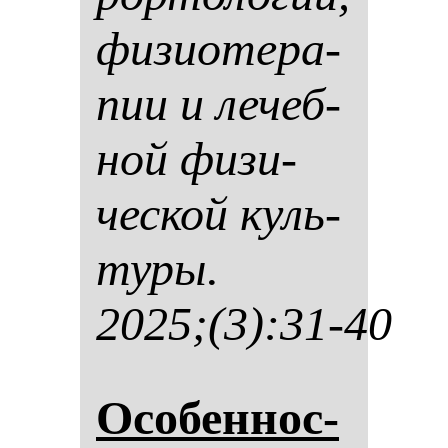
фи­зи­оте­ра­
пии и ле­чеб­
ной фи­зи­
чес­кой куль­
ту­ры.
2025;(3):31-40
Осо­бен­нос­