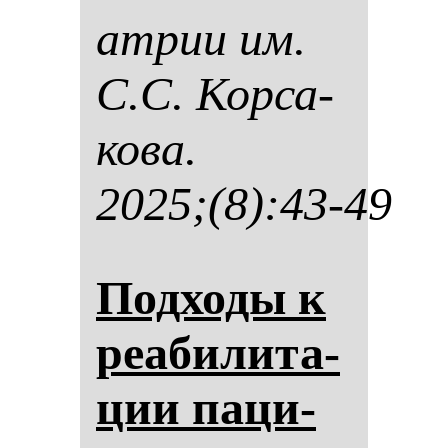
ат­рии им.
С.С. Кор­са­
ко­ва.
2025;(8):43-49
Под­хо­ды к
ре­аби­ли­та­
ции па­ци­