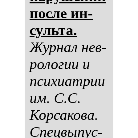
пос­ле ин­
суль­та.
Жур­нал нев­
ро­ло­гии и
пси­хи­ат­рии
им. С.С.
Кор­са­ко­ва.
Спец­вы­пус­