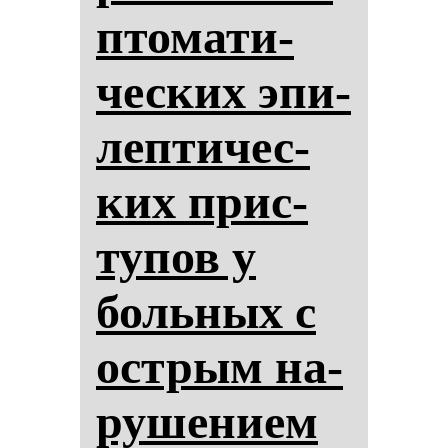
пто­ма­ти­
чес­ких эпи­
леп­ти­чес­
ких прис­
ту­пов у
боль­ных с
ос­трым на­
ру­ше­ни­ем