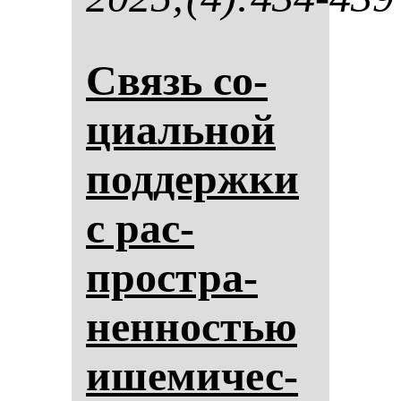
Связь со­
ци­аль­ной
под­дер­жки
с рас­
простра­
нен­нос­тью
ише­ми­чес­