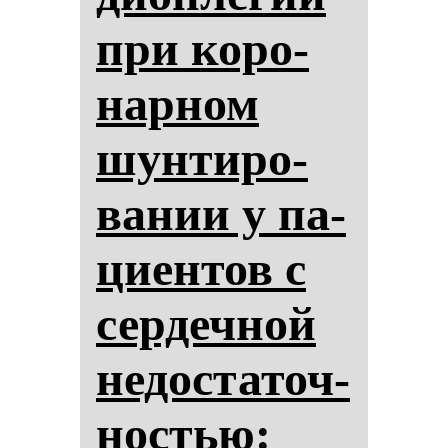
при ко­ро­
нар­ном
шун­ти­ро­
ва­нии у па­
ци­ен­тов с
сер­деч­ной
не­дос­та­точ­
нос­тью: