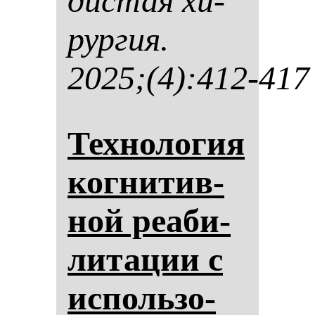
дис­тая хи­
рур­гия.
2025;(4):412-417
Тех­но­ло­гия
ког­ни­тив­
ной ре­аби­
ли­та­ции с
ис­поль­зо­