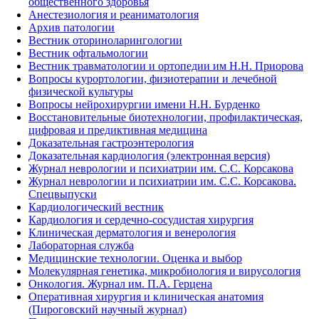
общественного здоровья
Анестезиология и реаниматология
Архив патологии
Вестник оториноларингологии
Вестник офтальмологии
Вестник травматологии и ортопедии им Н.Н. Приорова
Вопросы курортологии, физиотерапии и лечебной
физической культуры
Вопросы нейрохирургии имени Н.Н. Бурденко
Восстановительные биотехнологии, профилактическая,
цифровая и предиктивная медицина
Доказательная гастроэнтерология
Доказательная кардиология (электронная версия)
Журнал неврологии и психиатрии им. С.С. Корсакова
Журнал неврологии и психиатрии им. С.С. Корсакова.
Спецвыпуски
Кардиологический вестник
Кардиология и сердечно-сосудистая хирургия
Клиническая дерматология и венерология
Лабораторная служба
Медицинские технологии. Оценка и выбор
Молекулярная генетика, микробиология и вирусология
Онкология. Журнал им. П.А. Герцена
Оперативная хирургия и клиническая анатомия
(Пироговский научный журнал)