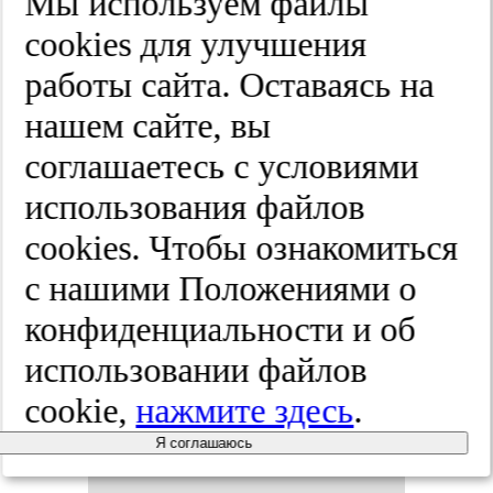
Мы используем файлы
Осо­бен­нос­
cооkies для улучшения
ти ас­со­ци­
работы сайта. Оставаясь на
нашем сайте, вы
ации ише­
соглашаетесь с условиями
ми­чес­кой
использования файлов
cооkies. Чтобы ознакомиться
бо­лез­ни
с нашими Положениями о
сер­дца с
конфиденциальности и об
использовании файлов
ар­те­ри­аль­
cookie,
нажмите здесь
.
ным дав­ле­
Я соглашаюсь