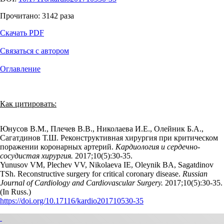
Прочитано:
3142
раза
Скачать PDF
Связаться с автором
Оглавление
Как цитировать:
Юнусов В.М., Плечев В.В., Николаева И.Е., Олейник Б.А.,
Сагатдинов Т.Ш. Реконструктивная хирургия при критическом
поражении коронарных артерий.
Кардиология и сердечно-
сосудистая хирургия.
2017;10(5):30‑35.
Yunusov VM, Plechev VV, Nikolaeva IE, Oleynik BA, Sagatdinov
TSh. Reconstructive surgery for critical coronary disease.
Russian
Journal of Cardiology and Cardiovascular Surgery.
2017;10(5):30‑35.
(In Russ.)
https://doi.org/10.17116/kardio201710530-35