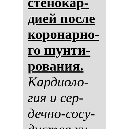
сте­но­кар­
ди­ей пос­ле
ко­ро­нар­но­
го шун­ти­
ро­ва­ния.
Кар­ди­оло­
гия и сер­
деч­но-со­су­