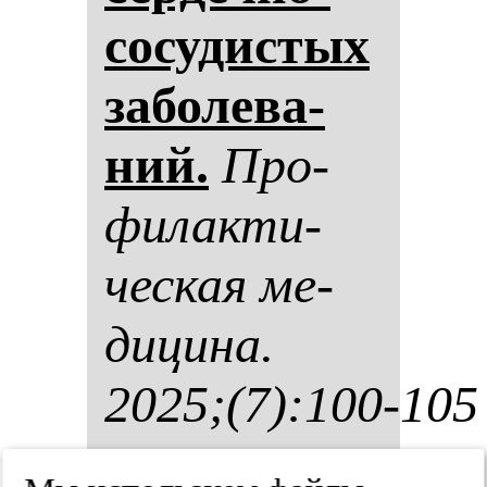
со­су­дис­тых
за­бо­ле­ва­
ний.
Про­
фи­лак­ти­
чес­кая ме­
ди­ци­на.
2025;(7):100-105