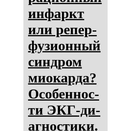
ин­фаркт
или ре­пер­
фу­зи­он­ный
син­дром
ми­окар­да?
Осо­бен­нос­
ти ЭКГ-ди­
аг­нос­ти­ки.