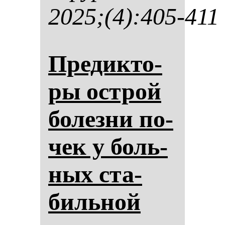
2025;(4):405-411
Пре­дик­то­
ры ос­трой
бо­лез­ни по­
чек у боль­
ных ста­
биль­ной