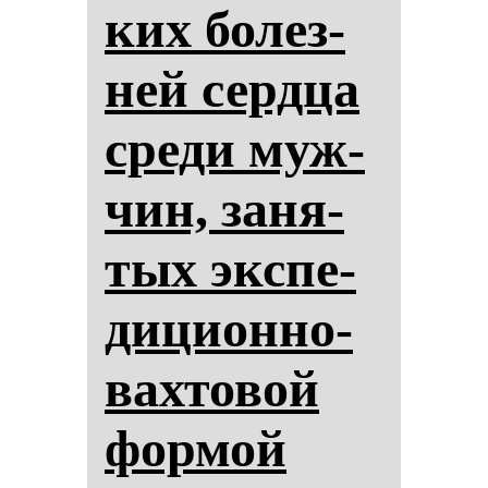
ких бо­лез­
ней сер­дца
сре­ди муж­
чин, за­ня­
тых эк­спе­
ди­ци­он­но-
вах­то­вой
фор­мой