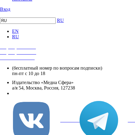
Вход
RU
EN
RU
+7 (495) 482-4118
+7 (495) 482-4329
+8 800 250-18-12
(бесплатный номер по вопросам подписки)
пн-пт с 10 до 18
Издательство «Медиа Сфера»
а/я 54, Москва, Россия, 127238
info@mediasphera.ru
вКонтакте
Tel