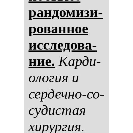
ран­до­ми­зи­
ро­ван­ное
ис­сле­до­ва­
ние.
Кар­ди­
оло­гия и
сер­деч­но-со­
су­дис­тая
хи­рур­гия.