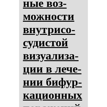
ные воз­
мож­нос­ти
внут­ри­со­
су­дис­той
ви­зу­али­за­
ции в ле­че­
нии би­фур­
ка­ци­он­ных