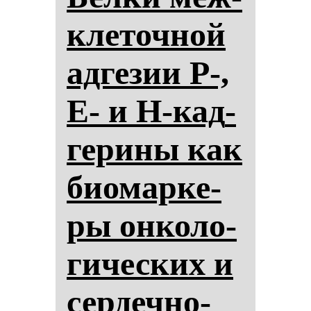
кле­точ­ной
ад­ге­зии P-,
E- и H-кад­
ге­ри­ны как
би­омар­ке­
ры он­ко­ло­
ги­чес­ких и
сер­деч­но-