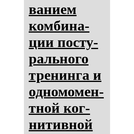
ва­ни­ем
ком­би­на­
ции пос­ту­
раль­но­го
тре­нин­га и
од­но­мо­мен­
тной ког­
ни­тив­ной