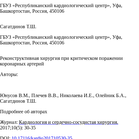
ГБУЗ «Республиканский кардиологический центр», Уфа,
Башкортостан, Россия, 450106
Сагатдинов Т.Ш.
ГБУЗ «Республиканский кардиологический центр», Уфа,
Башкортостан, Россия, 450106
Реконструктивная хирургия при критическом поражении
коронарных артерий
Авторы:
Юнусов В.М.
,
Плечев В.В.
,
Николаева И.Е.
,
Олейник Б.А.
,
Сагатдинов Т.Ш.
Подробнее об авторах
Журнал:
Кардиология и сердечно-сосудистая хирургия.
2017;10(5): 30‑35
DOI:
10.17116/kardio201710530-35