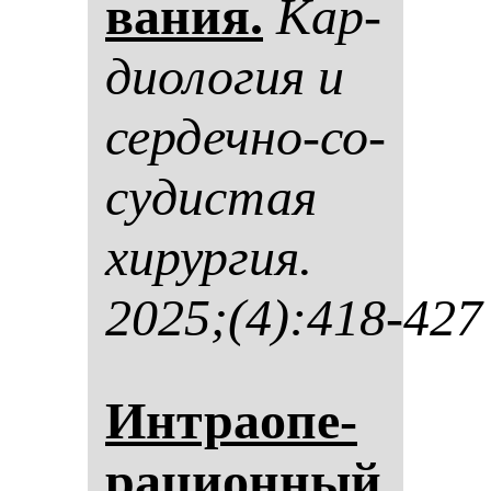
ва­ния.
Кар­
ди­оло­гия и
сер­деч­но-со­
су­дис­тая
хи­рур­гия.
2025;(4):418-427
Ин­тра­опе­
ра­ци­он­ный