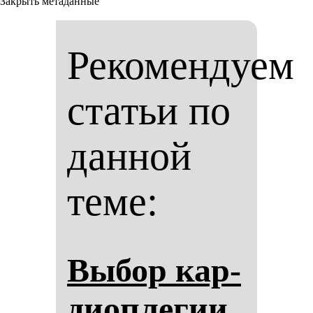
Закрыть метаданные
Рекомендуем
статьи по
данной
теме:
Вы­бор кар­
ди­оп­ле­гии