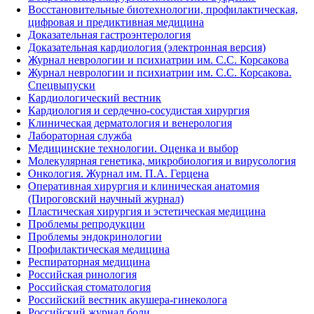
Восстановительные биотехнологии, профилактическая,
цифровая и предиктивная медицина
Доказательная гастроэнтерология
Доказательная кардиология (электронная версия)
Журнал неврологии и психиатрии им. С.С. Корсакова
Журнал неврологии и психиатрии им. С.С. Корсакова.
Спецвыпуски
Кардиологический вестник
Кардиология и сердечно-сосудистая хирургия
Клиническая дерматология и венерология
Лабораторная служба
Медицинские технологии. Оценка и выбор
Молекулярная генетика, микробиология и вирусология
Онкология. Журнал им. П.А. Герцена
Оперативная хирургия и клиническая анатомия
(Пироговский научный журнал)
Пластическая хирургия и эстетическая медицина
Проблемы репродукции
Проблемы эндокринологии
Профилактическая медицина
Респираторная медицина
Российская ринология
Российская стоматология
Российский вестник акушера-гинеколога
Российский журнал боли