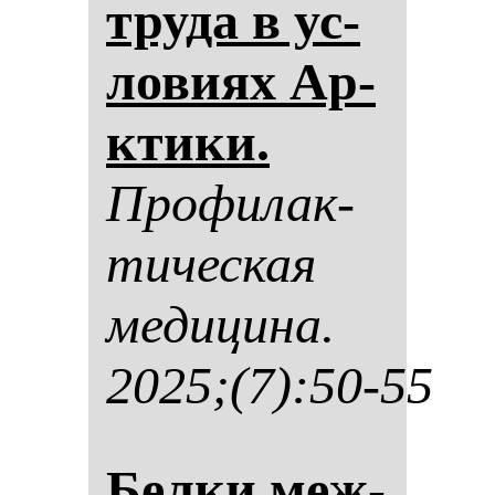
тру­да в ус­
ло­ви­ях Ар­
кти­ки.
Про­фи­лак­
ти­чес­кая
ме­ди­ци­на.
2025;(7):50-55
Бел­ки меж­