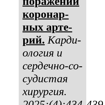
по­ра­же­ний
ко­ро­нар­
ных ар­те­
рий.
Кар­ди­
оло­гия и
сер­деч­но-со­
су­дис­тая
хи­рур­гия.
2025;(4):434-439