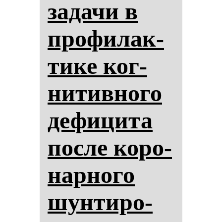
за­да­чи в
про­фи­лак­
ти­ке ког­
ни­тив­но­го
де­фи­ци­та
пос­ле ко­ро­
нар­но­го
шун­ти­ро­