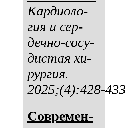
Кар­ди­оло­
гия и сер­
деч­но-со­су­
дис­тая хи­
рур­гия.
2025;(4):428-433
Сов­ре­мен­