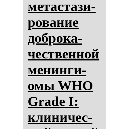
ме­тас­та­зи­
ро­ва­ние
доб­ро­ка­
чес­твен­ной
ме­нин­ги­
омы WHO
Grade I:
кли­ни­чес­