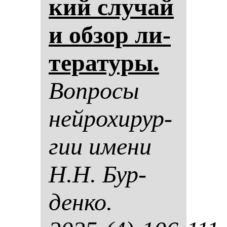
кий слу­чай
и об­зор ли­
те­ра­ту­ры.
Воп­ро­сы
ней­ро­хи­рур­
гии име­ни
Н.Н. Бур­
ден­ко.