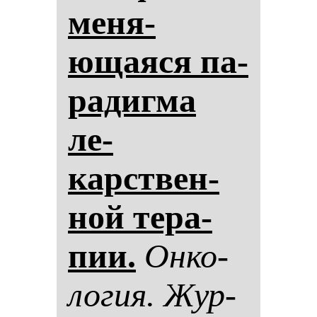
ме­ня­
ющаяся па­
ра­диг­ма
ле­
карствен­
ной те­ра­
пии.
Он­ко­
ло­гия. Жур­