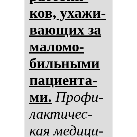
ков, уха­жи­
ва­ющих за
ма­ло­мо­
биль­ны­ми
па­ци­ен­та­
ми.
Про­фи­
лак­ти­чес­
кая ме­ди­ци­