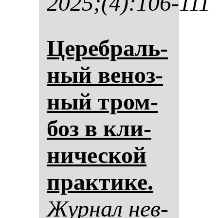
2025;(4):106-111
Це­реб­раль­
ный ве­ноз­
ный тром­
боз в кли­
ни­чес­кой
прак­ти­ке.
Жур­нал нев­