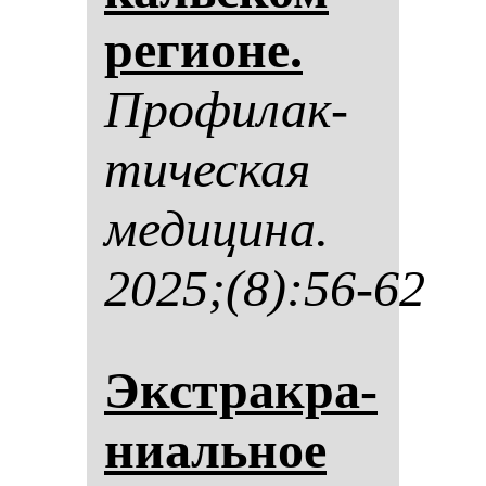
ре­ги­оне.
Про­фи­лак­
ти­чес­кая
ме­ди­ци­на.
2025;(8):56-62
Экстрак­ра­
ни­аль­ное