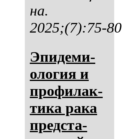
на.
2025;(7):75-80
Эпи­де­ми­
оло­гия и
про­фи­лак­
ти­ка ра­ка
пред­ста­