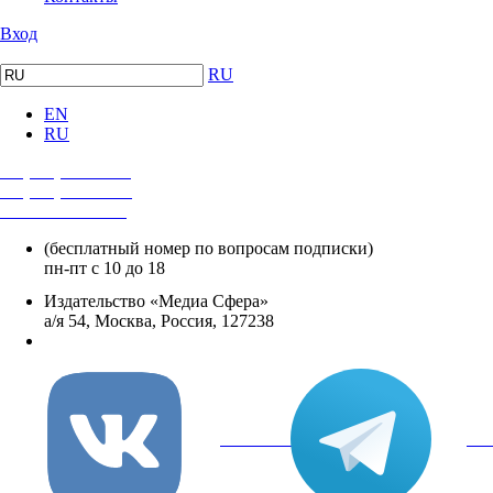
Вход
RU
EN
RU
+7 (495) 482-4118
+7 (495) 482-4329
+8 800 250-18-12
(бесплатный номер по вопросам подписки)
пн-пт с 10 до 18
Издательство «Медиа Сфера»
а/я 54, Москва, Россия, 127238
info@mediasphera.ru
вКонтакте
Tel