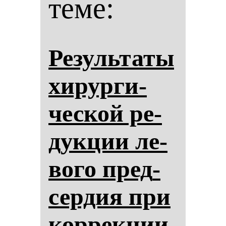
теме:
Ре­зуль­та­ты
хи­рур­ги­
чес­кой ре­
дук­ции ле­
во­го пред­
сер­дия при
кор­рек­ции