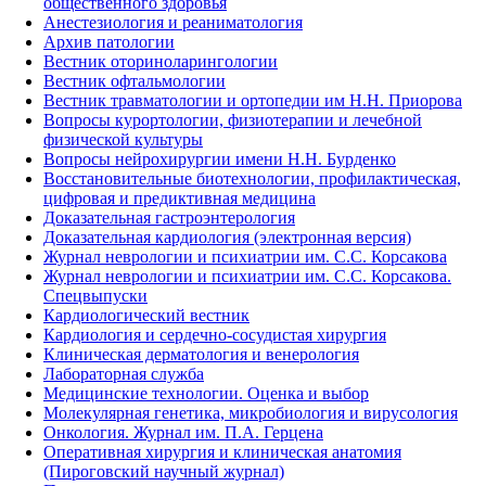
общественного здоровья
Анестезиология и реаниматология
Архив патологии
Вестник оториноларингологии
Вестник офтальмологии
Вестник травматологии и ортопедии им Н.Н. Приорова
Вопросы курортологии, физиотерапии и лечебной
физической культуры
Вопросы нейрохирургии имени Н.Н. Бурденко
Восстановительные биотехнологии, профилактическая,
цифровая и предиктивная медицина
Доказательная гастроэнтерология
Доказательная кардиология (электронная версия)
Журнал неврологии и психиатрии им. С.С. Корсакова
Журнал неврологии и психиатрии им. С.С. Корсакова.
Спецвыпуски
Кардиологический вестник
Кардиология и сердечно-сосудистая хирургия
Клиническая дерматология и венерология
Лабораторная служба
Медицинские технологии. Оценка и выбор
Молекулярная генетика, микробиология и вирусология
Онкология. Журнал им. П.А. Герцена
Оперативная хирургия и клиническая анатомия
(Пироговский научный журнал)