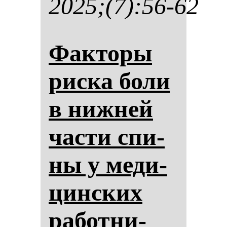
2025;(7):56-62
Фак­то­ры
рис­ка бо­ли
в ниж­ней
час­ти спи­
ны у ме­ди­
цин­ских
ра­бот­ни­