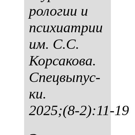
ро­ло­гии и
пси­хи­ат­рии
им. С.С.
Кор­са­ко­ва.
Спец­вы­пус­
ки.
2025;(8-2):11-19