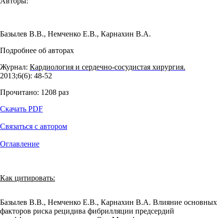
Авторы:
Базылев В.В.
,
Немченко Е.В.
,
Карнахин В.А.
Подробнее об авторах
Журнал:
Кардиология и сердечно-сосудистая хирургия.
2013;6(6): 48‑52
Прочитано:
1208
раз
Скачать PDF
Связаться с автором
Оглавление
Как цитировать:
Базылев В.В., Немченко Е.В., Карнахин В.А. Влияние основных
факторов риска рецидива фибрилляции предсердий