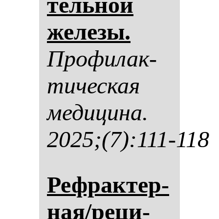
тель­ной
же­ле­зы.
Про­фи­лак­
ти­чес­кая
ме­ди­ци­на.
2025;(7):111-118
Реф­рак­тер­
ная/ре­ци­