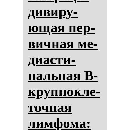
ди­ви­ру­
ющая пер­
вич­ная ме­
ди­ас­ти­
наль­ная B-
круп­нок­ле­
точ­ная
лим­фо­ма: