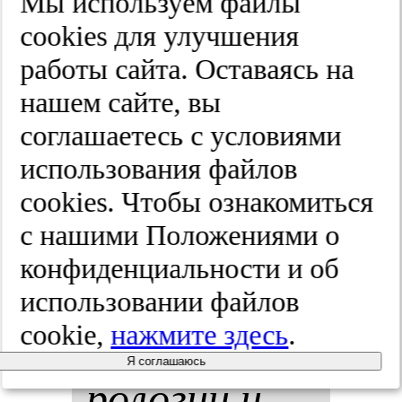
ту­пов у
Мы используем файлы
cооkies для улучшения
боль­ных с
работы сайта. Оставаясь на
ос­трым на­
нашем сайте, вы
соглашаетесь с условиями
ру­ше­ни­ем
использования файлов
моз­го­во­го
cооkies. Чтобы ознакомиться
с нашими Положениями о
кро­во­об­ра­
конфиденциальности и об
ще­ния.
использовании файлов
cookie,
нажмите здесь
.
Жур­нал нев­
Я соглашаюсь
ро­ло­гии и