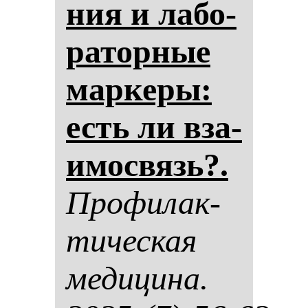
ния и ла­бо­
ра­тор­ные
мар­ке­ры:
есть ли вза­
имос­вязь?.
Про­фи­лак­
ти­чес­кая
ме­ди­ци­на.