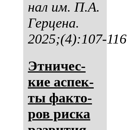
нал им. П.А.
Гер­це­на.
2025;(4):107-116
Эт­ни­чес­
кие ас­пек­
ты фак­то­
ров рис­ка
раз­ви­тия