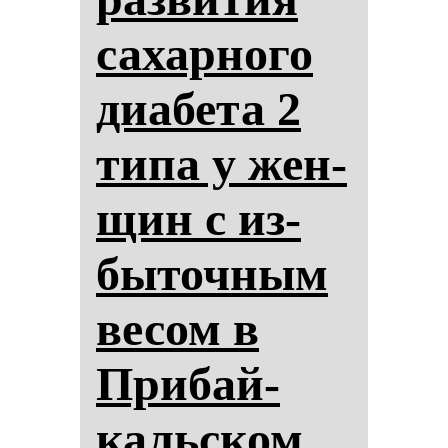
са­хар­но­го
ди­абе­та 2
ти­па у жен­
щин с из­
бы­точ­ным
ве­сом в
При­бай­
кальском