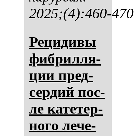
2025;(4):460-470
Ре­ци­ди­вы
фиб­рил­ля­
ции пред­
сер­дий пос­
ле ка­те­тер­
но­го ле­че­