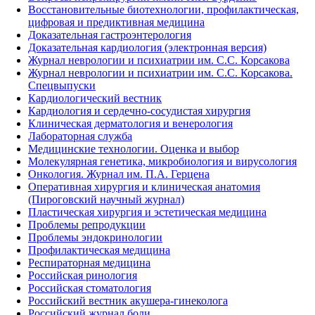
Восстановительные биотехнологии, профилактическая,
цифровая и предиктивная медицина
Доказательная гастроэнтерология
Доказательная кардиология (электронная версия)
Журнал неврологии и психиатрии им. С.С. Корсакова
Журнал неврологии и психиатрии им. С.С. Корсакова.
Спецвыпуски
Кардиологический вестник
Кардиология и сердечно-сосудистая хирургия
Клиническая дерматология и венерология
Лабораторная служба
Медицинские технологии. Оценка и выбор
Молекулярная генетика, микробиология и вирусология
Онкология. Журнал им. П.А. Герцена
Оперативная хирургия и клиническая анатомия
(Пироговский научный журнал)
Пластическая хирургия и эстетическая медицина
Проблемы репродукции
Проблемы эндокринологии
Профилактическая медицина
Респираторная медицина
Российская ринология
Российская стоматология
Российский вестник акушера-гинеколога
Российский журнал боли