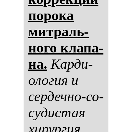
по­ро­ка
мит­раль­
но­го кла­па­
на.
Кар­ди­
оло­гия и
сер­деч­но-со­
су­дис­тая
хи­рур­гия.