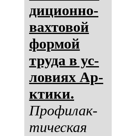
ди­ци­он­но-
вах­то­вой
фор­мой
тру­да в ус­
ло­ви­ях Ар­
кти­ки.
Про­фи­лак­
ти­чес­кая