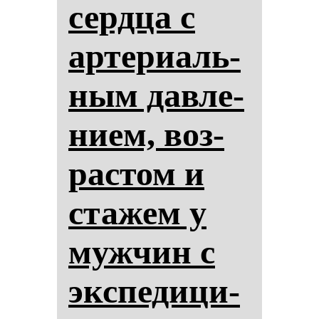
сер­дца с
ар­те­ри­аль­
ным дав­ле­
ни­ем, воз­
рас­том и
ста­жем у
муж­чин с
эк­спе­ди­ци­