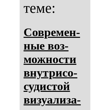
теме:
Сов­ре­мен­
ные воз­
мож­нос­ти
внут­ри­со­
су­дис­той
ви­зу­али­за­