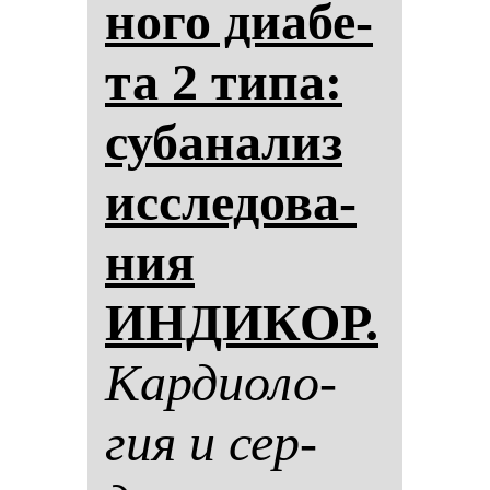
но­го ди­абе­
та 2 ти­па:
су­ба­на­лиз
ис­сле­до­ва­
ния
ИНДИКОР.
Кар­ди­оло­
гия и сер­