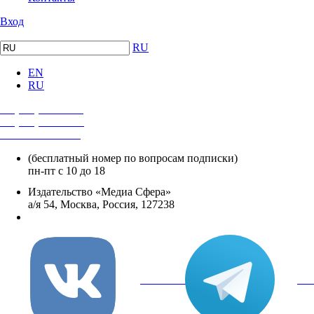
Вход
RU
EN
RU
+7 (495) 482-4118
+7 (495) 482-4329
+8 800 250-18-12
(бесплатный номер по вопросам подписки)
пн-пт с 10 до 18
Издательство «Медиа Сфера»
а/я 54, Москва, Россия, 127238
info@mediasphera.ru
вКонтакте
Tel