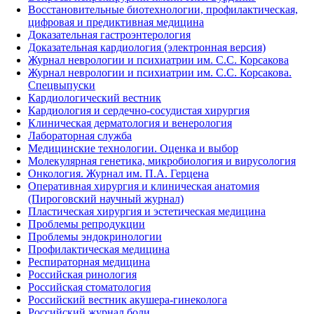
Восстановительные биотехнологии, профилактическая,
цифровая и предиктивная медицина
Доказательная гастроэнтерология
Доказательная кардиология (электронная версия)
Журнал неврологии и психиатрии им. С.С. Корсакова
Журнал неврологии и психиатрии им. С.С. Корсакова.
Спецвыпуски
Кардиологический вестник
Кардиология и сердечно-сосудистая хирургия
Клиническая дерматология и венерология
Лабораторная служба
Медицинские технологии. Оценка и выбор
Молекулярная генетика, микробиология и вирусология
Онкология. Журнал им. П.А. Герцена
Оперативная хирургия и клиническая анатомия
(Пироговский научный журнал)
Пластическая хирургия и эстетическая медицина
Проблемы репродукции
Проблемы эндокринологии
Профилактическая медицина
Респираторная медицина
Российская ринология
Российская стоматология
Российский вестник акушера-гинеколога
Российский журнал боли