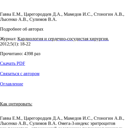
Гавва Е.М.
,
Царегородцев Д.А.
,
Мамедов И.С.
,
Стоногин А.В.
,
Лысенко А.В.
,
Сулимов В.А.
Подробнее об авторах
Журнал:
Кардиология и сердечно-сосудистая хирургия.
2012;5(1): 18‑22
Прочитано:
4398
раз
Скачать PDF
Связаться с автором
Оглавление
Как цитировать:
Гавва Е.М., Царегородцев Д.А., Мамедов И.С., Стоногин А.В.,
Лысенко А.В., Сулимов В.А. Омега-3-индекс эритроцитов