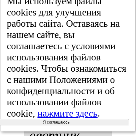
зве­но па­то­
Мы используем файлы
cооkies для улучшения
ге­не­за ос­
работы сайта. Оставаясь на
нов­ных
нашем сайте, вы
соглашаетесь с условиями
сер­деч­но-
использования файлов
со­су­дис­тых
cооkies. Чтобы ознакомиться
с нашими Положениями о
за­бо­ле­ва­
конфиденциальности и об
ний.
Кар­ди­
использовании файлов
cookie,
нажмите здесь
.
оло­ги­чес­кий
Я соглашаюсь
вес­тник.