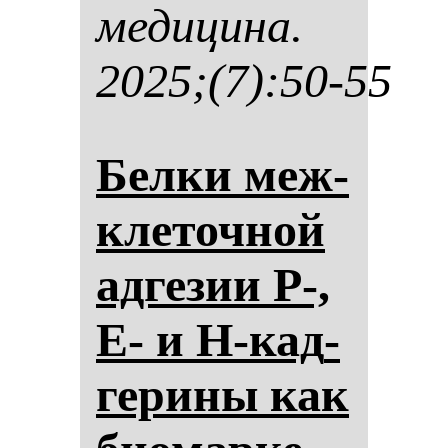
ме­ди­ци­на.
2025;(7):50-55
Бел­ки меж­
кле­точ­ной
ад­ге­зии P-,
E- и H-кад­
ге­ри­ны как