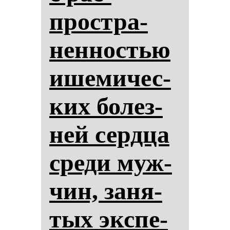
простра­
нен­нос­тью
ише­ми­чес­
ких бо­лез­
ней сер­дца
сре­ди муж­
чин, за­ня­
тых эк­спе­