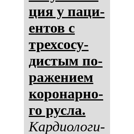
ция у па­ци­
ен­тов с
трех­со­су­
дис­тым по­
ра­же­ни­ем
ко­ро­нар­но­
го рус­ла.
Кар­ди­оло­ги­