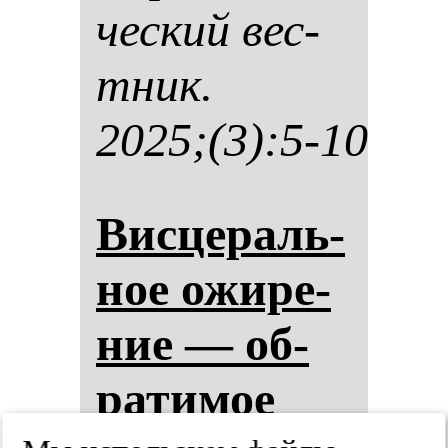
чес­кий вес­
тник.
2025;(3):5-10
Вис­це­раль­
ное ожи­ре­
ние — об­
ра­ти­мое