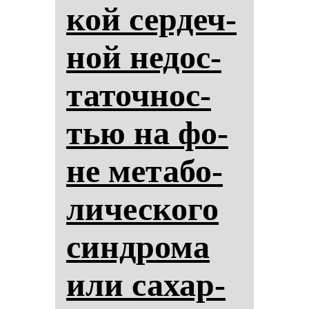
кой сер­деч­
ной не­дос­
та­точ­нос­
тью на фо­
не ме­та­бо­
ли­чес­ко­го
син­дро­ма
или са­хар­