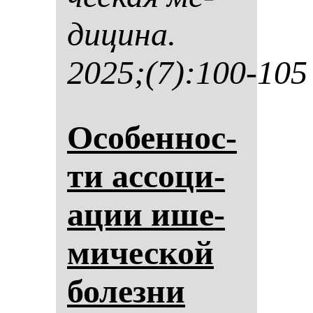
ди­ци­на.
2025;(7):100-105
Осо­бен­нос­
ти ас­со­ци­
ации ише­
ми­чес­кой
бо­лез­ни