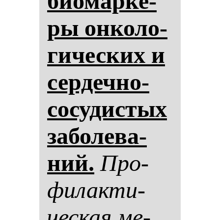
би­омар­ке­
ры он­ко­ло­
ги­чес­ких и
сер­деч­но-
со­су­дис­тых
за­бо­ле­ва­
ний.
Про­
фи­лак­ти­
чес­кая ме­