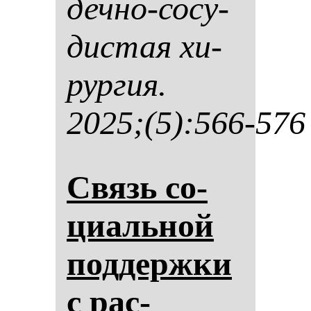
деч­но-со­су­
дис­тая хи­
рур­гия.
2025;(5):566-576
Связь со­
ци­аль­ной
под­дер­жки
с рас­