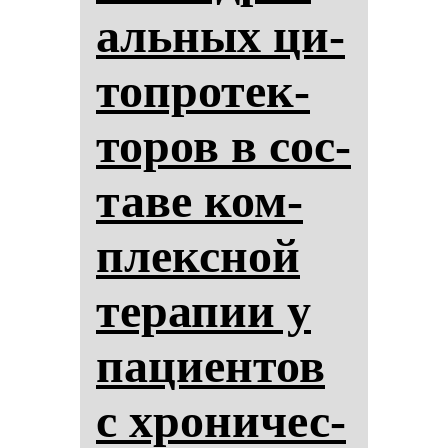
аль­ных ци­
топ­ро­тек­
то­ров в сос­
та­ве ком­
плексной
те­ра­пии у
па­ци­ен­тов
с хро­ни­чес­