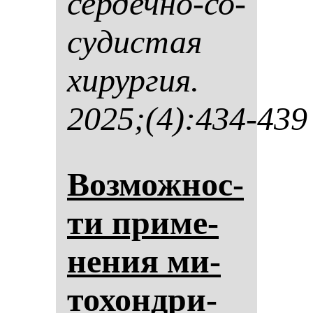
сер­деч­но-со­
су­дис­тая
хи­рур­гия.
2025;(4):434-439
Воз­мож­нос­
ти при­ме­
не­ния ми­
то­хон­дри­