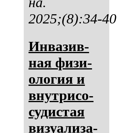
на.
2025;(8):34-40
Ин­ва­зив­
ная фи­зи­
оло­гия и
внут­ри­со­
су­дис­тая
ви­зу­али­за­