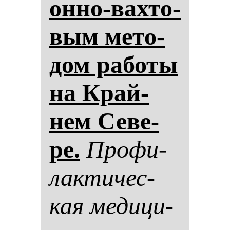
он­но-вах­то­
вым ме­то­
дом ра­бо­ты
на Край­
нем Се­ве­
ре.
Про­фи­
лак­ти­чес­
кая ме­ди­ци­