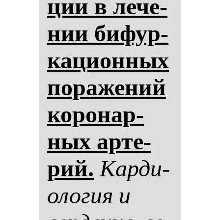
ции в ле­че­
нии би­фур­
ка­ци­он­ных
по­ра­же­ний
ко­ро­нар­
ных ар­те­
рий.
Кар­ди­
оло­гия и