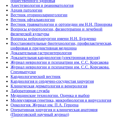
общественного здоровья
Анестезиология и реаниматология
Архив патологии
Вестник оториноларингологии
Вестник офтальмологии
Вестник травматологии и ортопедии им Н.Н. Приорова
Вопросы курортологии, физиотерапии и лечебной
физической культуры
Вопросы нейрохирургии имени Н.Н. Бурденко
Восстановительные биотехнологии, профилактическая,
цифровая и предиктивная медицина
Доказательная гастроэнтерология
Доказательная кардиология (электронная версия)
Журнал неврологии и психиатрии им. С.С. Корсакова
Журнал неврологии и психиатрии им. С.С. Корсакова.
Спецвыпуски
Кардиологический вестник
Кардиология и сердечно-сосудистая хирургия
Клиническая дерматология и венерология
Лабораторная служба
Медицинские технологии. Оценка и выбор
Молекулярная генетика, микробиология и вирусология
Онкология. Журнал им. П.А. Герцена
Оперативная хирургия и клиническая анатомия
(Пироговский научный журнал)