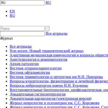
RU
EN
RU
Все журналы
Журнал
Все журналы
Non nocere. Новый терапевтический журнал
Адаптивная медицинская иммунология и вопросы обществ
Анестезиология и реаниматология
Архив патологии
Вестник оториноларингологии
Вестник офтальмологии
Вестник травматологии и ортопедии им Н.Н. Приорова
Вопросы курортологии, физиотерапии и лечебной физичес
Вопросы нейрохирургии имени Н.Н. Бурденко
Восстановительные биотехнологии, профилактическая, ц
Доказательная гастроэнтерология
Доказательная кардиология (электронная версия)
Журнал неврологии и психиатрии им. С.С. Корсакова
Журнал неврологии и психиатрии им. С.С. Корсакова. Сп