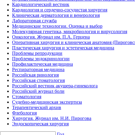
Кардиологический вестник
Кардиология и сердечно-сосудистая хирургия
Клиническая дерматология и венерология
Лабораторная служба
Медицинские технологии. Оценка и выбор
Молекулярная генетика, микробиология и вирусология
Онкология. Журнал им. П.А. Герцена
Оперативная хирургия и клиническая анатомия (Пирогов
Пластическая хирургия и эстетическая медицина
Проблемы репродукции
Проблемы эндокринологии
Профилактическая медицина
Респираторная медицина
Российская ринология
Российская стоматология
Российский вестник акушера-гинеколога
Российский журнал боли
Стоматология
Судебно-медицинская экспертиза
Терапевтический архив
Флебология
Хирургия. Журнал им. Н.И. Пирогова
Эндоскопическая хирургия
Год