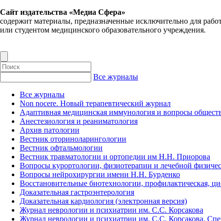
Сайт издательства «Медиа Сфера»
содержит материалы, предназначенные исключительно для рабо
или студентом медицинского образовательного учреждения.
Все журналы
Все журналы
Non nocere. Новый терапевтический журнал
Адаптивная медицинская иммунология и вопросы обществ
Анестезиология и реаниматология
Архив патологии
Вестник оториноларингологии
Вестник офтальмологии
Вестник травматологии и ортопедии им Н.Н. Приорова
Вопросы курортологии, физиотерапии и лечебной физичес
Вопросы нейрохирургии имени Н.Н. Бурденко
Восстановительные биотехнологии, профилактическая, ц
Доказательная гастроэнтерология
Доказательная кардиология (электронная версия)
Журнал неврологии и психиатрии им. С.С. Корсакова
Журнал неврологии и психиатрии им. С.С. Корсакова. Сп