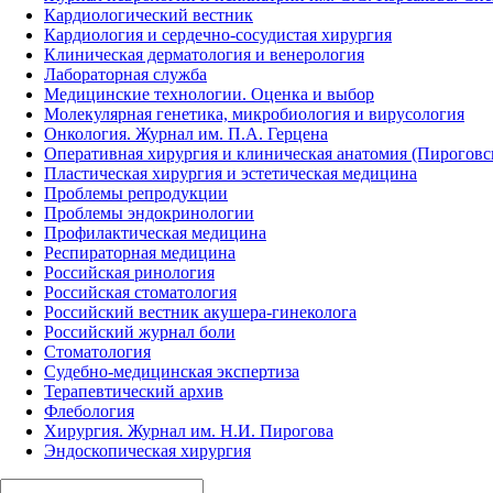
Кардиологический вестник
Кардиология и сердечно-сосудистая хирургия
Клиническая дерматология и венерология
Лабораторная служба
Медицинские технологии. Оценка и выбор
Молекулярная генетика, микробиология и вирусология
Онкология. Журнал им. П.А. Герцена
Оперативная хирургия и клиническая анатомия (Пирогов
Пластическая хирургия и эстетическая медицина
Проблемы репродукции
Проблемы эндокринологии
Профилактическая медицина
Респираторная медицина
Российская ринология
Российская стоматология
Российский вестник акушера-гинеколога
Российский журнал боли
Стоматология
Судебно-медицинская экспертиза
Терапевтический архив
Флебология
Хирургия. Журнал им. Н.И. Пирогова
Эндоскопическая хирургия