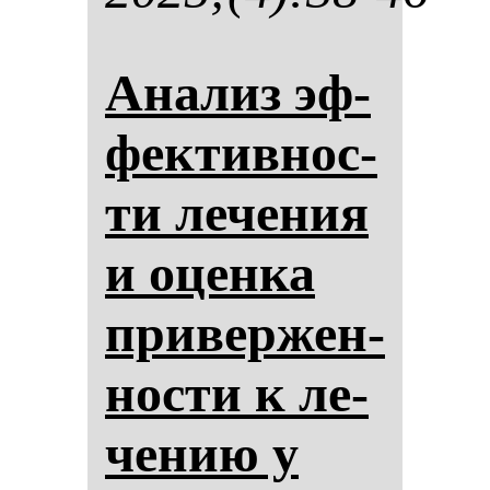
Ана­лиз эф­
фек­тив­нос­
ти ле­че­ния
и оцен­ка
при­вер­жен­
нос­ти к ле­
че­нию у