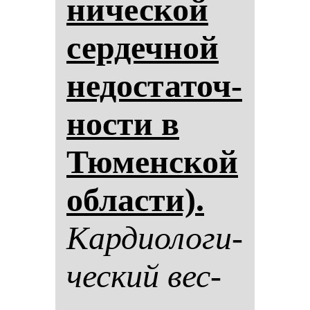
ни­чес­кой
сер­деч­ной
не­дос­та­точ­
нос­ти в
Тю­мен­ской
об­лас­ти).
Кар­ди­оло­ги­
чес­кий вес­