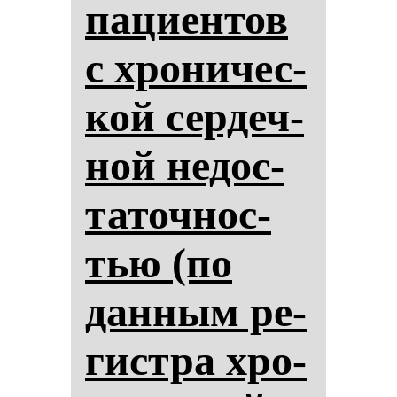
па­ци­ен­тов
с хро­ни­чес­
кой сер­деч­
ной не­дос­
та­точ­нос­
тью (по
дан­ным ре­
гис­тра хро­