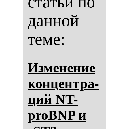
статьи по
данной
теме:
Из­ме­не­ние
кон­цен­тра­
ций NT-
proBNP и