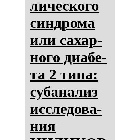
ли­чес­ко­го
син­дро­ма
или са­хар­
но­го ди­абе­
та 2 ти­па:
су­ба­на­лиз
ис­сле­до­ва­
ния