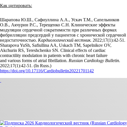
Как цитировать:
Шарапова Ю.Ш., Сафиуллина А.А., Ускач Т.М., Сапельников
О.В., Акчурин Р.С., Терещенко С.Н. Клинические эффекты
модуляции сердечной сократимости при различных формах
фибрилляции предсердий у пациентов с хронической сердечной
недостаточностью.
Кардиологический вестник.
2022;17(1):42‑51.
Sharapova YuSh, Safiullina AA, Uskach TM, Sapelnikov OV,
Akchurin RS, Tereshchenko SN. Clinical effects of cardiac
contractility modulation in patients with chronic heart failure
and various forms of atrial fibrillation.
Russian Cardiology Bulletin.
2022;17(1):42‑51. (In Russ.)
https://doi.org/10.17116/Cardiobulletin20221701142