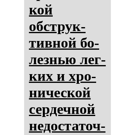
кой
обструк­
тив­ной бо­
лез­нью лег­
ких и хро­
ни­чес­кой
сер­деч­ной
не­дос­та­точ­