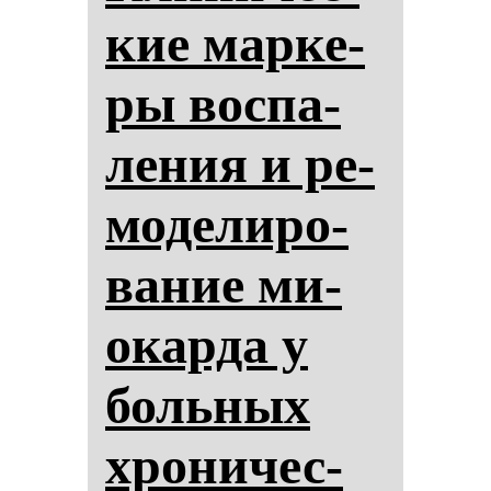
кие мар­ке­
ры вос­па­
ле­ния и ре­
мо­де­ли­ро­
ва­ние ми­
окар­да у
боль­ных
хро­ни­чес­