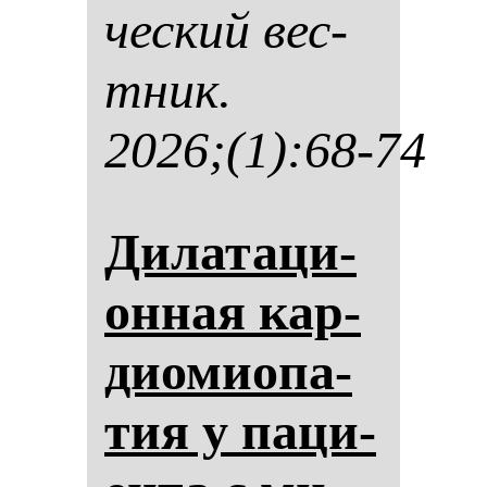
чес­кий вес­
тник.
2026;(1):68-74
Ди­ла­та­ци­
он­ная кар­
ди­омиопа­
тия у па­ци­