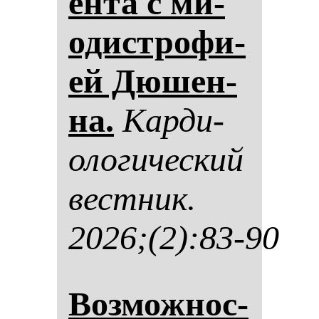
ен­та с ми­
одис­тро­фи­
ей Дю­шен­
на.
Кар­ди­
оло­ги­чес­кий
вес­тник.
2026;(2):83-90
Воз­мож­нос­