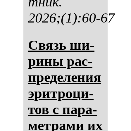
тник.
2026;(1):60-67
Связь ши­
ри­ны рас­
пре­де­ле­ния
эрит­ро­ци­
тов с па­ра­
мет­ра­ми их