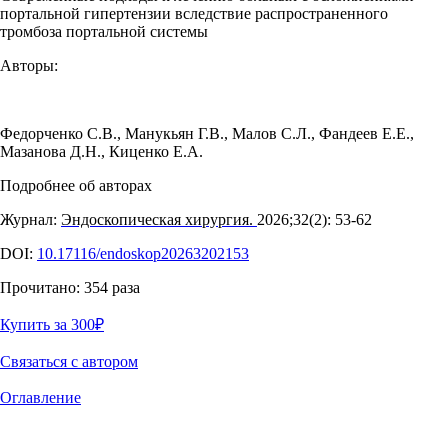
портальной гипертензии вследствие распространенного
тромбоза портальной системы
Авторы:
Федорченко С.В.
,
Манукьян Г.В.
,
Малов С.Л.
,
Фандеев Е.Е.
,
Мазанова Д.Н.
,
Киценко Е.А.
Подробнее об авторах
Журнал:
Эндоскопическая хирургия.
2026;32(2): 53‑62
DOI:
10.17116/endoskop20263202153
Прочитано:
354
раза
Купить за 300
₽
Связаться с автором
Оглавление