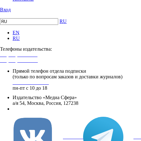
Вход
RU
EN
RU
Телефоны издательства:
+7 (495) 482-4118
+7 (495) 482-4329
Прямой телефон отдела подписки
(только по вопросам заказов и доставки журналов)
+8 800 250-18-12
пн-пт с 10 до 18
Издательство «Медиа Сфера»
а/я 54, Москва, Россия, 127238
info@mediasphera.ru
вКонтакте
Tel