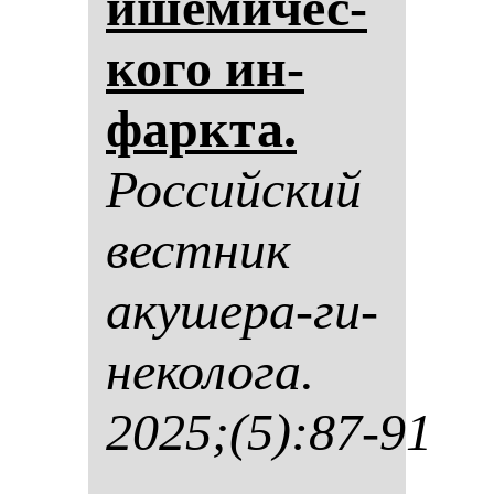
ише­ми­чес­
ко­го ин­
фар­кта.
Рос­сий­ский
вес­тник
аку­ше­ра-ги­
не­ко­ло­га.
2025;(5):87-91