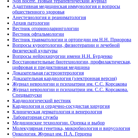
Non nocere. Новый терапевтический журнал
Адаптивная медицинская иммунология и вопросы
общественного здоровья
Анестезиология и реаниматология
Архив патологии
Вестник оториноларингологии
Вестник офтальмологии
Вестник травматологии и ортопедии им Н.Н. Приорова
Вопросы курортологии, физиотерапии и лечебной
физической культуры
Вопросы нейрохирургии имени Н.Н. Бурденко
Восстановительные биотехнологии, профилактическая,
цифровая и предиктивная медицина
Доказательная гастроэнтерология
Доказательная кардиология (электронная версия)
Журнал неврологии и психиатрии им. С.С. Корсакова
Журнал неврологии и психиатрии им. С.С. Корсакова.
Спецвыпуски
Кардиологический вестник
Кардиология и сердечно-сосудистая хирургия
Клиническая дерматология и венерология
Лабораторная служба
Медицинские технологии. Оценка и выбор
Молекулярная генетика, микробиология и вирусология
Онкология. Журнал им. П.А. Герцена