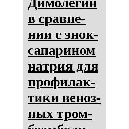
Ди­мо­ле­гин
в срав­не­
нии с энок­
са­па­ри­ном
нат­рия для
про­фи­лак­
ти­ки ве­ноз­
ных тром­