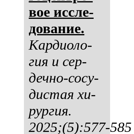
вое ис­сле­
до­ва­ние.
Кар­ди­оло­
гия и сер­
деч­но-со­су­
дис­тая хи­
рур­гия.
2025;(5):577-585