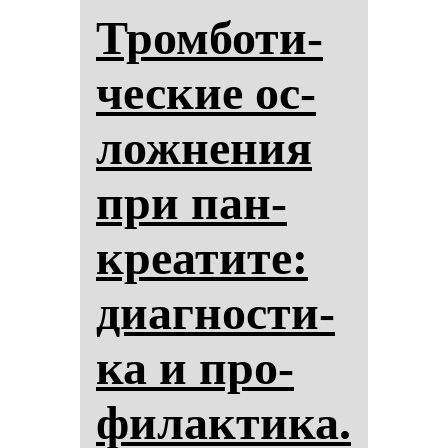
Тром­бо­ти­
чес­кие ос­
лож­не­ния
при пан­
кре­ати­те:
ди­аг­нос­ти­
ка и про­
фи­лак­ти­ка.