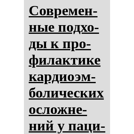
Сов­ре­мен­
ные под­хо­
ды к про­
фи­лак­ти­ке
кар­диоэм­
бо­ли­чес­ких
ос­лож­не­
ний у па­ци­