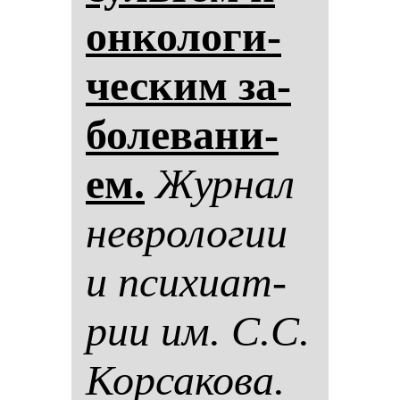
он­ко­ло­ги­
чес­ким за­
бо­ле­ва­ни­
ем.
Жур­нал
нев­ро­ло­гии
и пси­хи­ат­
рии им. С.С.
Кор­са­ко­ва.