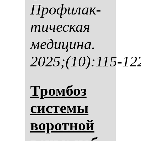
Про­фи­лак­
ти­чес­кая
ме­ди­ци­на.
2025;(10):115-12
Тром­боз
сис­те­мы
во­рот­ной