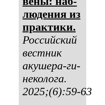
ве­ны: наб­
лю­де­ния из
прак­ти­ки.
Рос­сий­ский
вес­тник
аку­ше­ра-ги­
не­ко­ло­га.
2025;(6):59-63