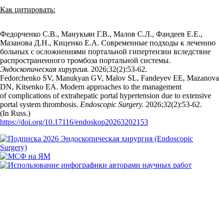
Как цитировать:
Федорченко С.В., Манукьян Г.В., Малов С.Л., Фандеев Е.Е.,
Мазанова Д.Н., Киценко Е.А. Современные подходы к лечению
больных с осложнениями портальной гипертензии вследствие
распространенного тромбоза портальной системы.
Эндоскопическая хирургия.
2026;32(2):53‑62.
Fedorchenko SV, Manukyan GV, Malov SL, Fandeyev EE, Mazanova
DN, Kitsenko EA. Modern approaches to the management
of complications of extrahepatic portal hypertension due to extensive
portal system thrombosis.
Endoscopic Surgery.
2026;32(2):53‑62.
(In Russ.)
https://doi.org/10.17116/endoskop20263202153