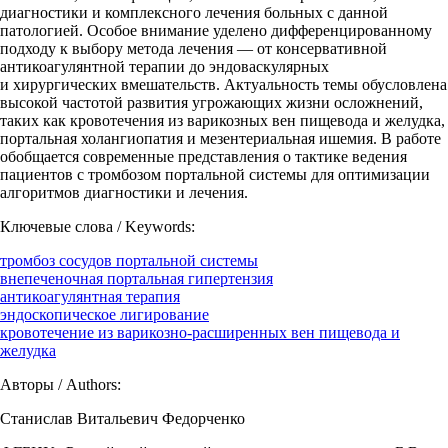
диагностики и комплексного лечения больных с данной
патологией. Особое внимание уделено дифференцированному
подходу к выбору метода лечения — от консервативной
антикоагулянтной терапии до эндоваскулярных
и хирургических вмешательств. Актуальность темы обусловлена
высокой частотой развития угрожающих жизни осложнений,
таких как кровотечения из варикозных вен пищевода и желудка,
портальная холангиопатия и мезентериальная ишемия. В работе
обобщается современные представления о тактике ведения
пациентов с тромбозом портальной системы для оптимизации
алгоритмов диагностики и лечения.
Ключевые слова / Keywords:
тромбоз сосудов портальной системы
внепеченочная портальная гипертензия
антикоагулянтная терапия
эндоскопическое лигирование
кровотечение из варикозно-расширенных вен пищевода и
желудка
Авторы / Authors:
Станислав Витальевич Федорченко