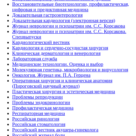
Восстановительные биотехнологии, профилактическая,
цифровая и предиктивная медицина
Доказательная гастроэнтерология
Доказательная кардиология (электронная версия)
Журнал неврологии и психиатрии им. С.С. Корсакова
Журнал неврологии и психиатрии им. С.С. Корсакова.
Спецвыпуски
Кардиологический вестник
Кардиология и сердечно-сосудистая хирургия
Клиническая дерматология и венерология
Лабораторная служба
Медицинские технологии. Оценка и выбор
Молекулярная генетика, микробиология и вирусология
Онкология. Журнал им. П.А. Герцена
Оперативная хирургия и клиническая анатомия
(Пироговский научный журнал)
Пластическая хирургия и эстетическая медицина
Проблемы репродукции
Проблемы эндокринологии
Профилактическая медицина
Респираторная медицина
Российская ринология
Российская стоматология
Российский вестник акушера-гинеколога
Российский журнал боли