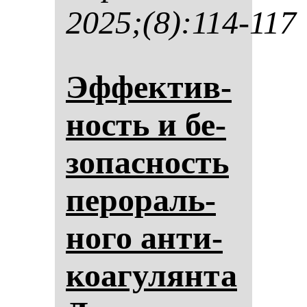
2025;(8):114-117
Эф­фек­тив­
ность и бе­
зо­пас­ность
пе­ро­раль­
но­го ан­ти­
ко­агу­лян­та