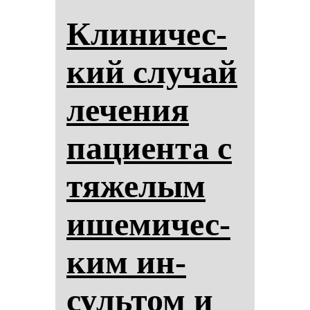
Кли­ни­чес­
кий слу­чай
ле­че­ния
па­ци­ен­та с
тя­же­лым
ише­ми­чес­
ким ин­
суль­том и