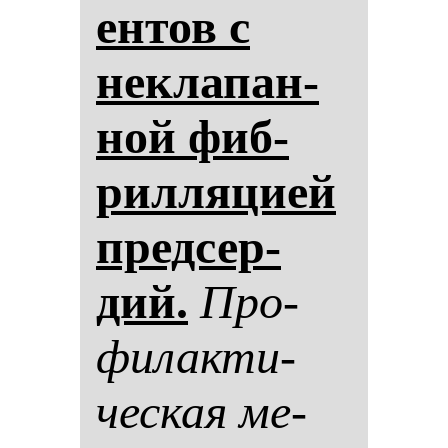
ен­тов с
нек­ла­пан­
ной фиб­
рил­ля­ци­ей
пред­сер­
дий.
Про­
фи­лак­ти­
чес­кая ме­