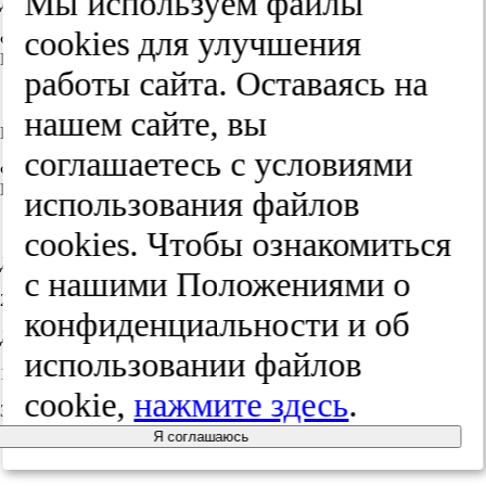
Мы используем файлы
Джамиля Назимовна Мазанова
cооkies для улучшения
ФГБНУ «Российский научный центр хирургии им. акад. Б.В.
Петровского», Москва, Россия
работы сайта. Оставаясь на
ORCID:
0009-0001-1569-9980
нашем сайте, вы
Евгений Александрович Киценко
соглашаетесь с условиями
ФГБНУ «Российский научный центр хирургии им. акад. Б.В.
Петровского», Москва, Россия
использования файлов
ORCID:
0000-0002-8268-3129
cооkies. Чтобы ознакомиться
Дата поступления:
с нашими Положениями о
29.11.2025
конфиденциальности и об
Дата принятия в печать:
использовании файлов
12.12.2025
cookie,
нажмите здесь
.
Закрыть метаданные
Я соглашаюсь