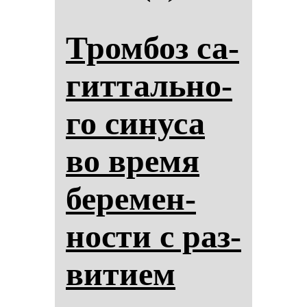
Тром­боз са­
гит­таль­но­
го си­ну­са
во вре­мя
бе­ре­мен­
нос­ти с раз­
ви­ти­ем