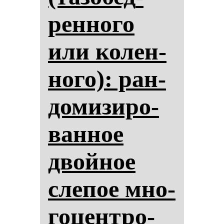
рен­но­го
или ко­лен­
но­го): ран­
до­ми­зи­ро­
ван­ное
двой­ное
сле­пое мно­
го­цен­тро­