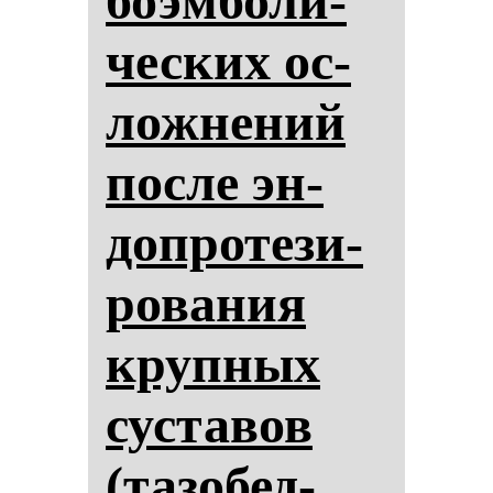
бо­эм­бо­ли­
чес­ких ос­
лож­не­ний
пос­ле эн­
доп­ро­те­зи­
ро­ва­ния
круп­ных
сус­та­вов
(та­зо­бед­