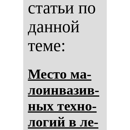
статьи по
данной
теме:
Мес­то ма­
ло­ин­ва­зив­
ных тех­но­
ло­гий в ле­