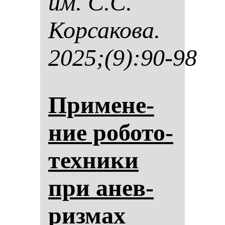
им. С.С.
Кор­са­ко­ва.
2025;(9):90-98
При­ме­не­
ние ро­бо­то­
тех­ни­ки
при анев­
риз­мах