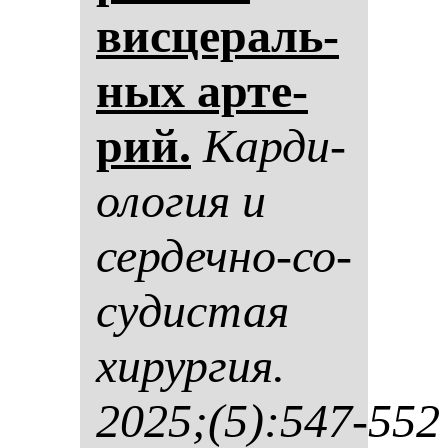
вис­це­раль­
ных ар­те­
рий.
Кар­ди­
оло­гия и
сер­деч­но-со­
су­дис­тая
хи­рур­гия.
2025;(5):547-552