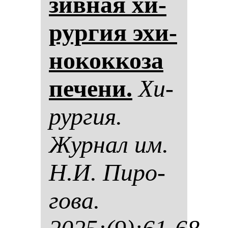
зив­ная хи­
рур­гия эхи­
но­кок­ко­за
пе­че­ни.
Хи­
рур­гия.
Жур­нал им.
Н.И. Пи­ро­
го­ва.