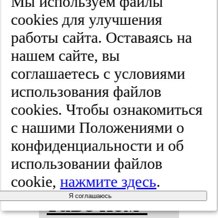
Мы используем файлы
Воз­мож­нос­
cооkies для улучшения
работы сайта. Оставаясь на
ти при­ме­
нашем сайте, вы
не­ния ми­
соглашаетесь с условиями
использования файлов
то­хон­дри­
cооkies. Чтобы ознакомиться
аль­ных ци­
с нашими Положениями о
конфиденциальности и об
топ­ро­тек­
использовании файлов
то­ров в сос­
cookie,
нажмите здесь
.
та­ве ком­
Я соглашаюсь