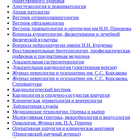
общественного здоровья
Анестезиология и реаниматология
Архив патологии
Вестник оториноларингологии
Вестник офтальмологии
Вестник травматологии и ортопедии им Н.Н. Приорова
Вопросы курортологии, физиотерапии и лечебной
физической культуры
Вопросы нейрохирургии имени Н.Н. Бурденко
Восстановительные биотехнологии, профилактическая,
цифровая и предиктивная медицина
Доказательная гастроэнтерология
Доказательная кардиология (электронная версия)
Журнал неврологии и психиатрии им. С.С. Корсакова
Журнал неврологии и психиатрии им. С.С. Корсакова.
Спецвыпуски
Кардиологический вестник
Кардиология и сердечно-сосудистая хирургия
Клиническая дерматология и венерология
Лабораторная служба
Медицинские технологии. Оценка и выбор
Молекулярная генетика, микробиология и вирусология
Онкология. Журнал им. П.А. Герцена
Оперативная хирургия и клиническая анатомия
(Пироговский научный журнал)