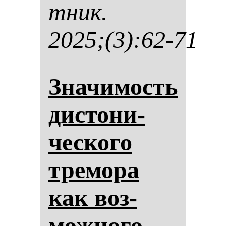
тник.
2025;(3):62-71
Зна­чи­мость
дис­то­ни­
чес­ко­го
тре­мо­ра
как воз­
мож­но­го