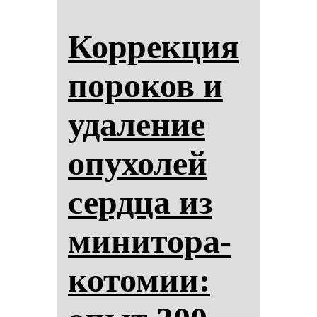
Кор­рек­ция
по­ро­ков и
уда­ле­ние
опу­хо­лей
сер­дца из
ми­ни­то­ра­
ко­то­мии: