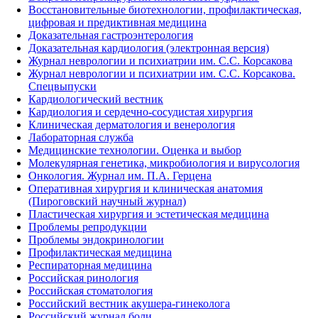
Восстановительные биотехнологии, профилактическая,
цифровая и предиктивная медицина
Доказательная гастроэнтерология
Доказательная кардиология (электронная версия)
Журнал неврологии и психиатрии им. С.С. Корсакова
Журнал неврологии и психиатрии им. С.С. Корсакова.
Спецвыпуски
Кардиологический вестник
Кардиология и сердечно-сосудистая хирургия
Клиническая дерматология и венерология
Лабораторная служба
Медицинские технологии. Оценка и выбор
Молекулярная генетика, микробиология и вирусология
Онкология. Журнал им. П.А. Герцена
Оперативная хирургия и клиническая анатомия
(Пироговский научный журнал)
Пластическая хирургия и эстетическая медицина
Проблемы репродукции
Проблемы эндокринологии
Профилактическая медицина
Респираторная медицина
Российская ринология
Российская стоматология
Российский вестник акушера-гинеколога
Российский журнал боли