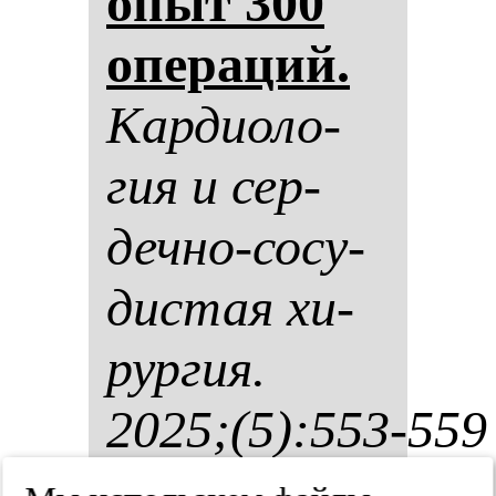
опыт 300
опе­ра­ций.
Кар­ди­оло­
гия и сер­
деч­но-со­су­
дис­тая хи­
рур­гия.
2025;(5):553-559