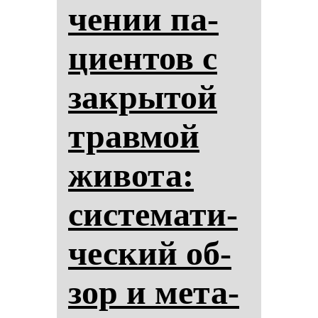
че­нии па­
ци­ен­тов с
зак­ры­той
трав­мой
жи­во­та:
сис­те­ма­ти­
чес­кий об­
зор и ме­та­