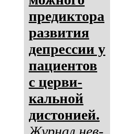
пре­дик­то­ра
раз­ви­тия
деп­рес­сии у
па­ци­ен­тов
с цер­ви­
каль­ной
дис­то­ни­ей.
Жур­нал нев­