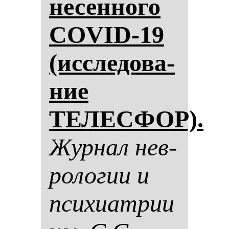
не­сен­но­го
COVID-19
(ис­сле­до­ва­
ние
ТЕЛЕСФОР).
Жур­нал нев­
ро­ло­гии и
пси­хи­ат­рии