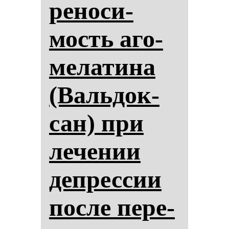
ре­но­си­
мость аго­
ме­ла­ти­на
(Валь­док­
сан) при
ле­че­нии
деп­рес­сии
пос­ле пе­ре­