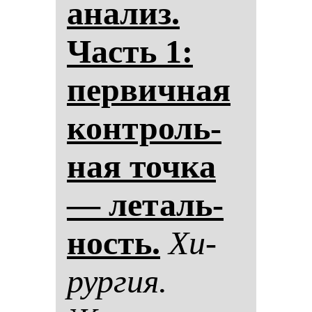
ана­лиз.
Часть 1:
пер­вич­ная
кон­троль­
ная точ­ка
— ле­таль­
ность.
Хи­
рур­гия.