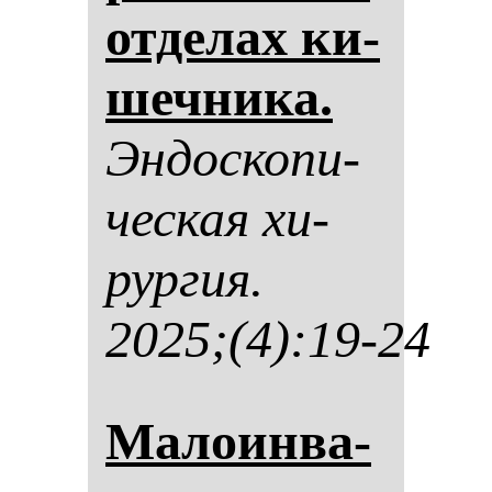
от­де­лах ки­
шеч­ни­ка.
Эн­дос­ко­пи­
чес­кая хи­
рур­гия.
2025;(4):19-24
Ма­ло­ин­ва­