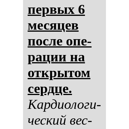
пер­вых 6
ме­ся­цев
пос­ле опе­
ра­ции на
от­кры­том
сер­дце.
Кар­ди­оло­ги­
чес­кий вес­