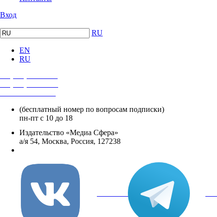
Вход
RU
EN
RU
+7 (495) 482-4118
+7 (495) 482-4329
+8 800 250-18-12
(бесплатный номер по вопросам подписки)
пн-пт с 10 до 18
Издательство «Медиа Сфера»
а/я 54, Москва, Россия, 127238
info@mediasphera.ru
вКонтакте
Tel