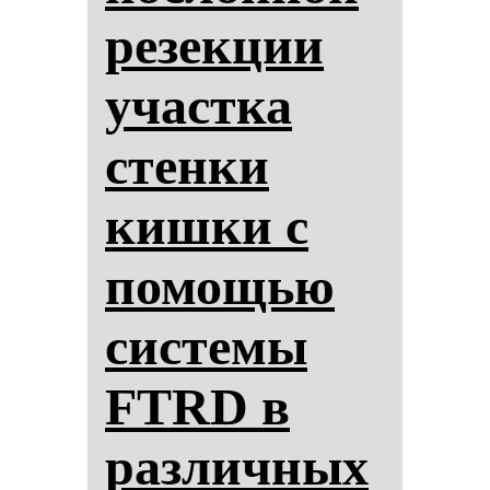
ре­зек­ции
учас­тка
стен­ки
киш­ки с
по­мощью
сис­те­мы
FTRD в
раз­лич­ных