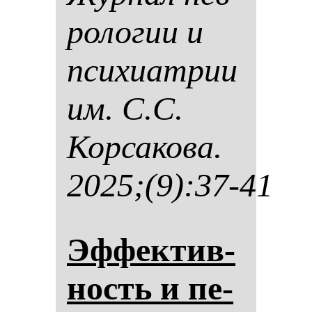
ро­ло­гии и
пси­хи­ат­рии
им. С.С.
Кор­са­ко­ва.
2025;(9):37-41
Эф­фек­тив­
ность и пе­