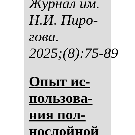
Жур­нал им.
Н.И. Пи­ро­
го­ва.
2025;(8):75-89
Опыт ис­
поль­зо­ва­
ния пол­
нос­лой­ной