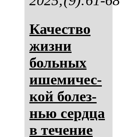
2025;(9):61-68
Ка­чес­тво
жиз­ни
боль­ных
ише­ми­чес­
кой бо­лез­
нью сер­дца
в те­че­ние