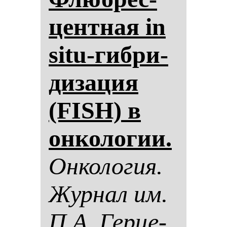
цен­тная in
situ-гиб­ри­
ди­за­ция
(FISH) в
он­ко­ло­гии.
Он­ко­ло­гия.
Жур­нал им.
П.А. Гер­це­