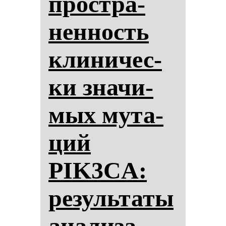
простра­
нен­ность
кли­ни­чес­
ки зна­чи­
мых му­та­
ций
PIK3CA:
ре­зуль­та­ты
ана­ли­за