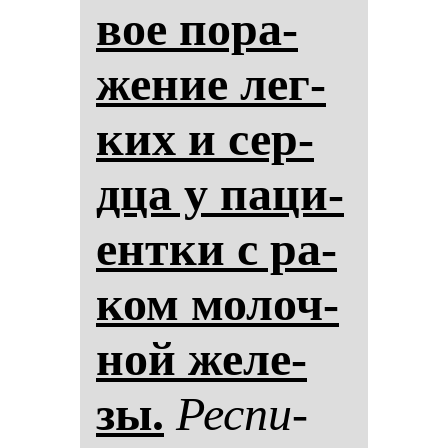
вое по­ра­
же­ние лег­
ких и сер­
дца у па­ци­
ен­тки с ра­
ком мо­лоч­
ной же­ле­
зы.
Рес­пи­