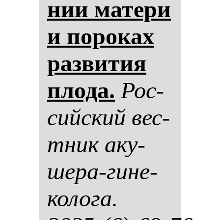
нии ма­те­ри
и по­ро­ках
раз­ви­тия
пло­да.
Рос­
сий­ский вес­
тник аку­
ше­ра-ги­не­
ко­ло­га.