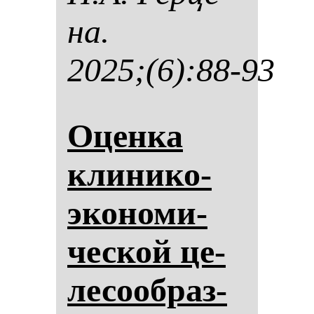
на.
2025;(6):88-93
Оцен­ка
кли­ни­ко-
эко­но­ми­
чес­кой це­
ле­со­об­раз­