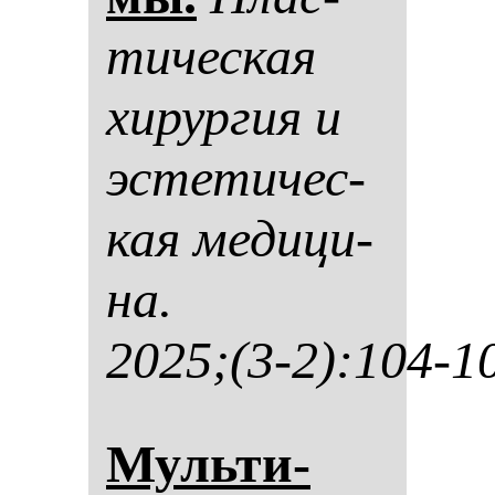
ти­чес­кая
хи­рур­гия и
эс­те­ти­чес­
кая ме­ди­ци­
на.
2025;(3-2):104-1
Муль­ти­