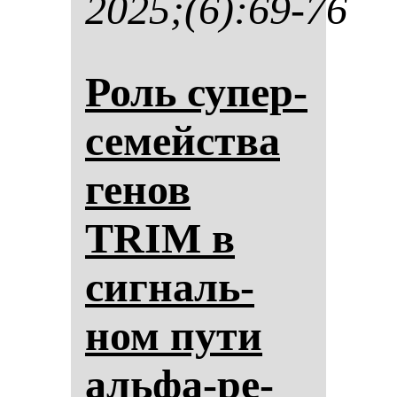
2025;(6):69-76
Роль су­пер­
се­мейства
ге­нов
TRIM в
сиг­наль­
ном пу­ти
аль­фа-ре­