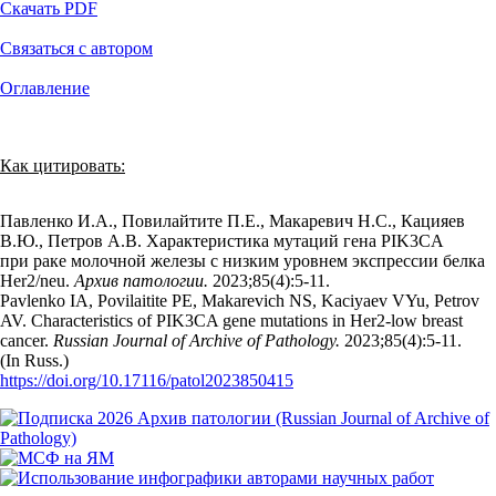
Скачать PDF
Связаться с автором
Оглавление
Как цитировать:
Павленко И.А., Повилайтите П.Е., Макаревич Н.С., Кацияев
В.Ю., Петров А.В. Характеристика мутаций гена PIK3CA
при раке молочной железы с низким уровнем экспрессии белка
Her2/neu.
Архив патологии.
2023;85(4):5‑11.
Pavlenko IA, Povilaitite PE, Makarevich NS, Kaciyaev VYu, Petrov
AV. Characteristics of PIK3CA gene mutations in Her2-low breast
cancer.
Russian Journal of Archive of Pathology.
2023;85(4):5‑11.
(In Russ.)
https://doi.org/10.17116/patol2023850415