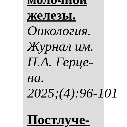
же­ле­зы.
Он­ко­ло­гия.
Жур­нал им.
П.А. Гер­це­
на.
2025;(4):96-101
Пос­тлу­че­