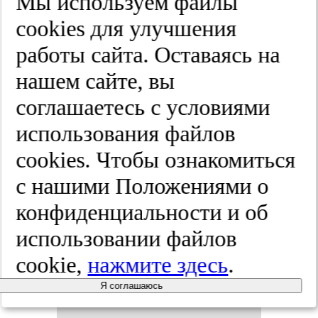
Мы используем файлы
мо­лоч­ной
cооkies для улучшения
же­ле­зы.
работы сайта. Оставаясь на
Ме­ди­цин­
нашем сайте, вы
соглашаетесь с условиями
ские тех­но­
использования файлов
ло­гии.
cооkies. Чтобы ознакомиться
с нашими Положениями о
Оцен­ка и
конфиденциальности и об
вы­бор.
использовании файлов
cookie,
нажмите здесь
.
2025;(4):64-73
Я соглашаюсь