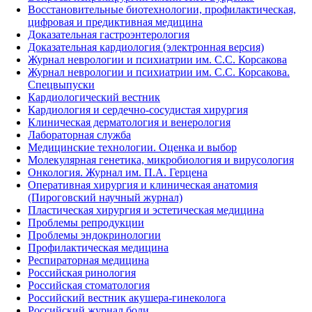
Восстановительные биотехнологии, профилактическая,
цифровая и предиктивная медицина
Доказательная гастроэнтерология
Доказательная кардиология (электронная версия)
Журнал неврологии и психиатрии им. С.С. Корсакова
Журнал неврологии и психиатрии им. С.С. Корсакова.
Спецвыпуски
Кардиологический вестник
Кардиология и сердечно-сосудистая хирургия
Клиническая дерматология и венерология
Лабораторная служба
Медицинские технологии. Оценка и выбор
Молекулярная генетика, микробиология и вирусология
Онкология. Журнал им. П.А. Герцена
Оперативная хирургия и клиническая анатомия
(Пироговский научный журнал)
Пластическая хирургия и эстетическая медицина
Проблемы репродукции
Проблемы эндокринологии
Профилактическая медицина
Респираторная медицина
Российская ринология
Российская стоматология
Российский вестник акушера-гинеколога
Российский журнал боли