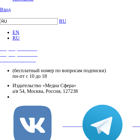
Вход
RU
EN
RU
+7 (495) 482-4118
+7 (495) 482-4329
+8 800 250-18-12
(бесплатный номер по вопросам подписки)
пн-пт с 10 до 18
Издательство «Медиа Сфера»
а/я 54, Москва, Россия, 127238
info@mediasphera.ru
вКонтакте
Tel