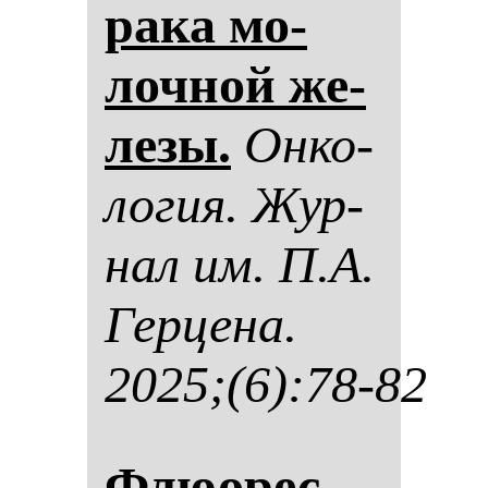
ра­ка мо­
лоч­ной же­
ле­зы.
Он­ко­
ло­гия. Жур­
нал им. П.А.
Гер­це­на.
2025;(6):78-82
Флю­орес­