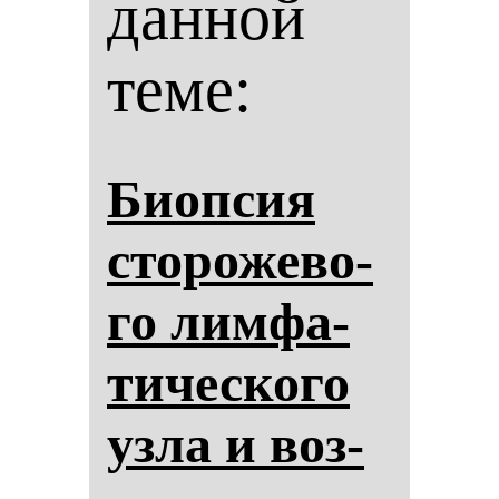
данной
теме:
Биоп­сия
сто­ро­же­во­
го лим­фа­
ти­чес­ко­го
уз­ла и воз­