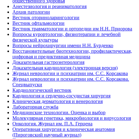
общественного здоровья
Анестезиология и реаниматология
Архив патологии
Вестник оториноларингологии
Вестник офтальмологии
Вестник травматологии и ортопедии им Н.Н. Приорова
Вопросы курортологии, физиотерапии и лечебной
физической культуры
Вопросы нейрохирургии имени Н.Н. Бурденко
Восстановительные биотехнологии, профилактическая,
цифровая и предиктивная медицина
Доказательная гастроэнтерология
Доказательная кардиология (электронная версия)
Журнал неврологии и психиатрии им. С.С. Корсакова
Журнал неврологии и психиатрии им. С.С. Корсакова.
Спецвыпуски
Кардиологический вестник
Кардиология и сердечно-сосудистая хирургия
Клиническая дерматология и венерология
Лабораторная служба
Медицинские технологии. Оценка и выбор
Молекулярная генетика, микробиология и вирусология
Онкология. Журнал им. П.А. Герцена
Оперативная хирургия и клиническая анатомия
(Пироговский научный журнал)