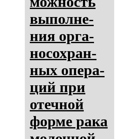
мож­ность
вы­пол­не­
ния ор­га­
но­сох­ран­
ных опе­ра­
ций при
отеч­ной
фор­ме ра­ка
мо­лоч­ной