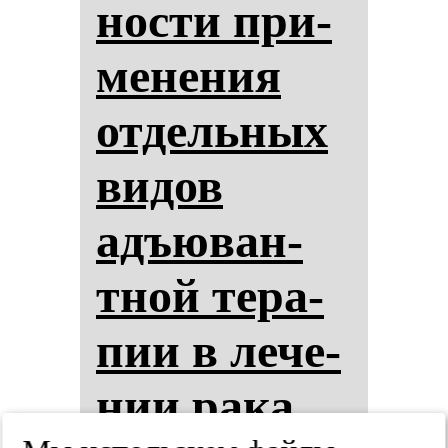
нос­ти при­
ме­не­ния
от­дель­ных
ви­дов
адъю­ван­
тной те­ра­
пии в ле­че­
нии ра­ка