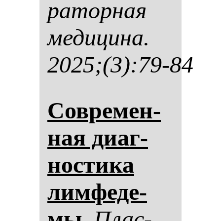
ра­тор­ная
ме­ди­ци­на.
2025;(3):79-84
Сов­ре­мен­
ная ди­аг­
нос­ти­ка
лим­фе­де­
мы.
Плас­