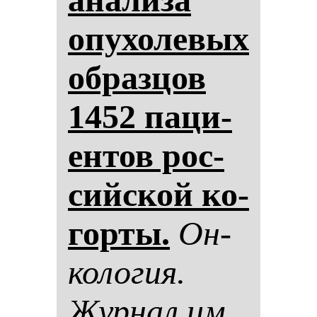
опу­хо­ле­вых
об­раз­цов
1452 па­ци­
ен­тов рос­
сий­ской ко­
гор­ты.
Он­
ко­ло­гия.
Жур­нал им.