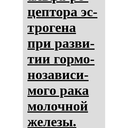
цеп­то­ра эс­
тро­ге­на
при раз­ви­
тии гор­мо­
но­за­ви­си­
мо­го ра­ка
мо­лоч­ной
же­ле­зы.