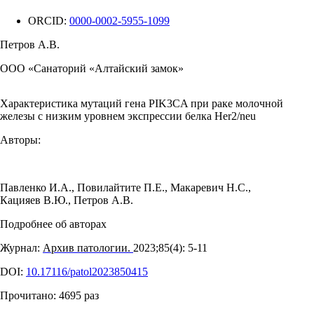
ORCID:
0000-0002-5955-1099
Петров А.В.
ООО «Санаторий «Алтайский замок»
Характеристика мутаций гена PIK3CA при раке молочной
железы с низким уровнем экспрессии белка Her2/neu
Авторы:
Павленко И.А.
,
Повилайтите П.Е.
,
Макаревич Н.С.
,
Кацияев В.Ю.
,
Петров А.В.
Подробнее об авторах
Журнал:
Архив патологии.
2023;85(4): 5‑11
DOI:
10.17116/patol2023850415
Прочитано:
4695
раз