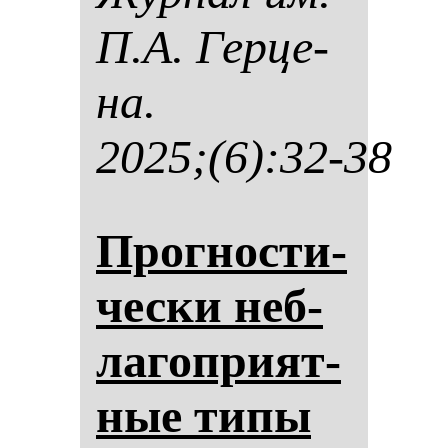
П.А. Гер­це­
на.
2025;(6):32-38
Прог­нос­ти­
чес­ки неб­
ла­гоп­ри­ят­
ные ти­пы