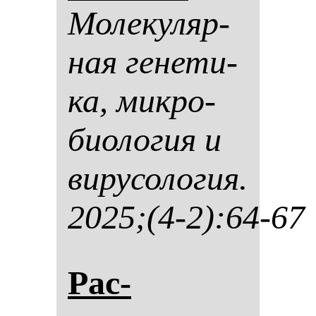
Мо­ле­ку­ляр­
ная ге­не­ти­
ка, мик­ро­
би­оло­гия и
ви­ру­со­ло­гия.
2025;(4-2):64-67
Рас­