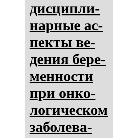
дис­цип­ли­
нар­ные ас­
пек­ты ве­
де­ния бе­ре­
мен­нос­ти
при он­ко­
ло­ги­чес­ком
за­бо­ле­ва­