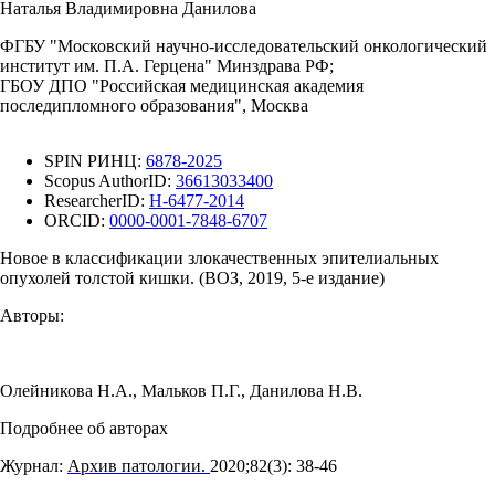
Наталья Владимировна Данилова
ФГБУ "Московский научно-исследовательский онкологический
институт им. П.А. Герцена" Минздрава РФ;
ГБОУ ДПО "Российская медицинская академия
последипломного образования", Москва
SPIN РИНЦ:
6878-2025
Scopus AuthorID:
36613033400
ResearcherID:
H-6477-2014
ORCID:
0000-0001-7848-6707
Новое в классификации злокачественных эпителиальных
опухолей толстой кишки. (ВОЗ, 2019, 5-е издание)
Авторы:
Олейникова Н.А.
,
Мальков П.Г.
,
Данилова Н.В.
Подробнее об авторах
Журнал:
Архив патологии.
2020;82(3): 38‑46