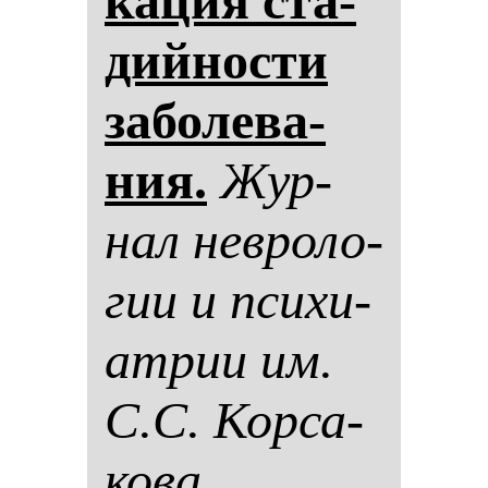
ка­ция ста­
дий­нос­ти
за­бо­ле­ва­
ния.
Жур­
нал нев­ро­ло­
гии и пси­хи­
ат­рии им.
С.С. Кор­са­
ко­ва.