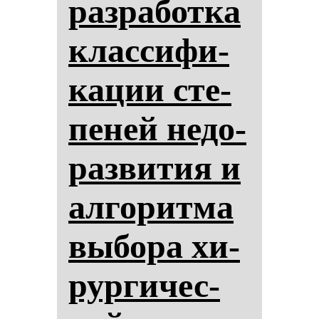
раз­ра­бот­ка
клас­си­фи­
ка­ции сте­
пе­ней не­до­
раз­ви­тия и
ал­го­рит­ма
вы­бо­ра хи­
рур­ги­чес­