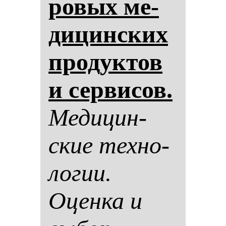
ро­вых ме­
ди­цин­ских
про­дук­тов
и сер­ви­сов.
Ме­ди­цин­
ские тех­но­
ло­гии.
Оцен­ка и