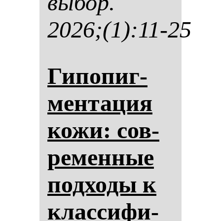
вы­бор.
2026;(1):11-25
Ги­по­пиг­
мен­та­ция
ко­жи: сов­
ре­мен­ные
под­хо­ды к
клас­си­фи­