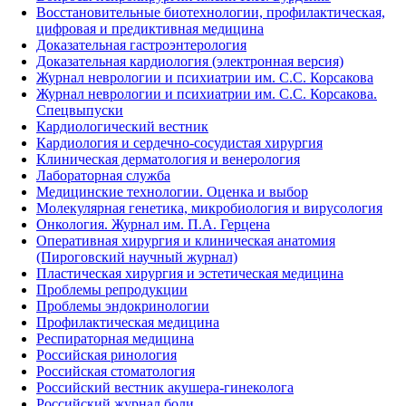
Восстановительные биотехнологии, профилактическая,
цифровая и предиктивная медицина
Доказательная гастроэнтерология
Доказательная кардиология (электронная версия)
Журнал неврологии и психиатрии им. С.С. Корсакова
Журнал неврологии и психиатрии им. С.С. Корсакова.
Спецвыпуски
Кардиологический вестник
Кардиология и сердечно-сосудистая хирургия
Клиническая дерматология и венерология
Лабораторная служба
Медицинские технологии. Оценка и выбор
Молекулярная генетика, микробиология и вирусология
Онкология. Журнал им. П.А. Герцена
Оперативная хирургия и клиническая анатомия
(Пироговский научный журнал)
Пластическая хирургия и эстетическая медицина
Проблемы репродукции
Проблемы эндокринологии
Профилактическая медицина
Респираторная медицина
Российская ринология
Российская стоматология
Российский вестник акушера-гинеколога
Российский журнал боли