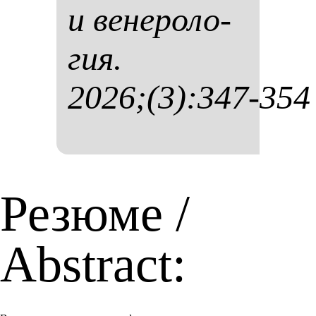
и ве­не­ро­ло­
гия.
2026;(3):347-354
Резюме /
Abstract: