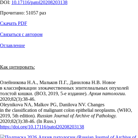
DOI:
10.17116/patol20208203138
Прочитано:
51057
раз
Скачать PDF
Связаться с автором
Оглавление
Как цитировать:
Олейникова Н.А., Мальков П.Г., Данилова Н.В. Новое
в классификации злокачественных эпителиальных опухолей
толстой кишки. (ВОЗ, 2019, 5-е издание).
Архив патологии.
2020;82(3):38‑46.
Oleynikova NA, Malkov PG, Danilova NV. Changes
in the classification of malignant colon epithelial neoplasms. (WHO,
2019, 5th edition).
Russian Journal of Archive of Pathology.
2020;82(3):38‑46. (In Russ.)
https://doi.org/10.17116/patol20208203138