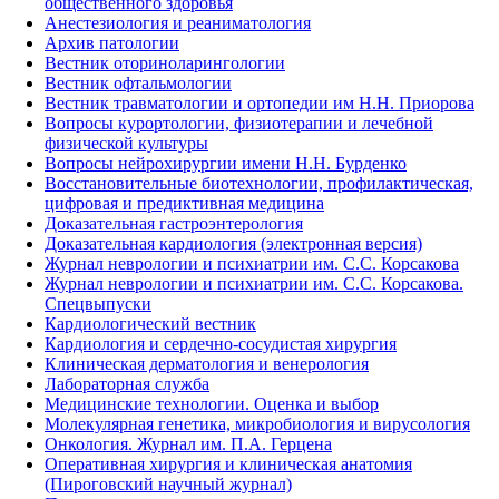
общественного здоровья
Анестезиология и реаниматология
Архив патологии
Вестник оториноларингологии
Вестник офтальмологии
Вестник травматологии и ортопедии им Н.Н. Приорова
Вопросы курортологии, физиотерапии и лечебной
физической культуры
Вопросы нейрохирургии имени Н.Н. Бурденко
Восстановительные биотехнологии, профилактическая,
цифровая и предиктивная медицина
Доказательная гастроэнтерология
Доказательная кардиология (электронная версия)
Журнал неврологии и психиатрии им. С.С. Корсакова
Журнал неврологии и психиатрии им. С.С. Корсакова.
Спецвыпуски
Кардиологический вестник
Кардиология и сердечно-сосудистая хирургия
Клиническая дерматология и венерология
Лабораторная служба
Медицинские технологии. Оценка и выбор
Молекулярная генетика, микробиология и вирусология
Онкология. Журнал им. П.А. Герцена
Оперативная хирургия и клиническая анатомия
(Пироговский научный журнал)