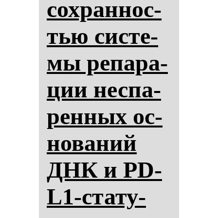
сох­ран­нос­
тью сис­те­
мы ре­па­ра­
ции нес­па­
рен­ных ос­
но­ва­ний
ДНК и PD-
L1-ста­ту­