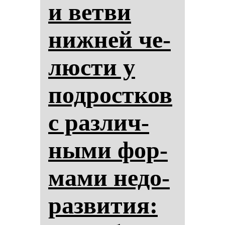
и вет­ви
ниж­ней че­
люс­ти у
под­рос­тков
с раз­лич­
ны­ми фор­
ма­ми не­до­
раз­ви­тия: