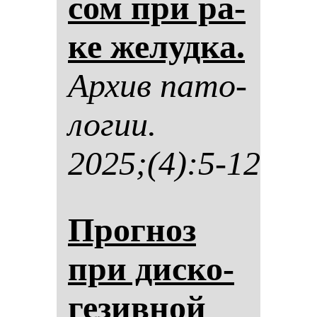
сом при ра­
ке же­луд­ка.
Ар­хив па­то­
ло­гии.
2025;(4):5-12
Прог­ноз
при дис­ко­
ге­зив­ной