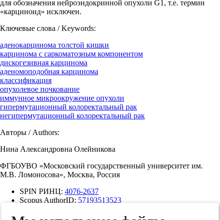
для обозначения нейроэндокринной опухоли G1, т.е. термин
«карциноид» исключен.
Ключевые слова / Keywords:
аденокарцинома толстой кишки
карцинома с саркоматозным компонентом
дискогезивная карцинома
аденомоподобная карцинома
классификация
опухолевое почкование
иммунное микроокружение опухоли
гипермутационный колоректальный рак
негипермутационный колоректальный рак
Авторы / Authors:
Нина Александровна Олейникова
ФГБОУВО «Московский государственный университет им.
М.В. Ломоносова», Москва, Россия
SPIN РИНЦ:
4076-2637
Scopus AuthorID:
57193513523
ResearcherID:
H-7672-2014
ORCID:
0000-0001-8564-8874