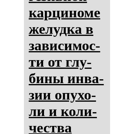
кар­ци­но­ме
же­луд­ка в
за­ви­си­мос­
ти от глу­
би­ны ин­ва­
зии опу­хо­
ли и ко­ли­
чес­тва