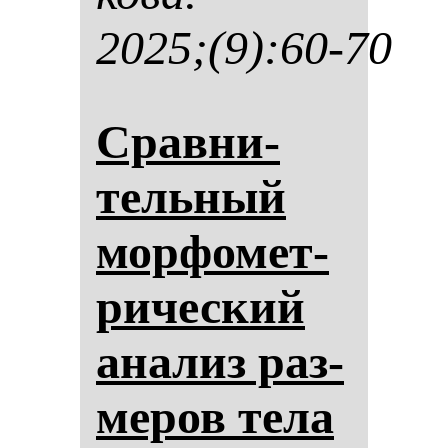
2025;(9):60-70
Срав­ни­
тель­ный
мор­фо­мет­
ри­чес­кий
ана­лиз раз­
ме­ров те­ла