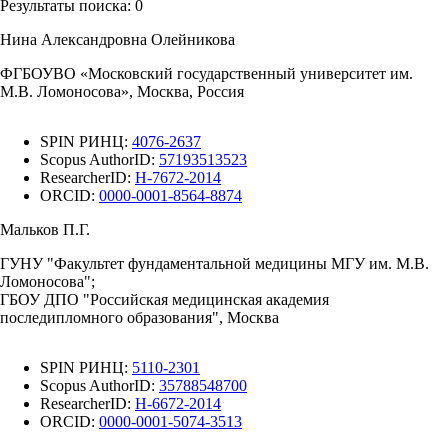
Результаты поиска:
0
Нина Александровна Олейникова
ФГБОУВО «Московский государственный университет им.
М.В. Ломоносова», Москва, Россия
SPIN РИНЦ:
4076-2637
Scopus AuthorID:
57193513523
ResearcherID:
H-7672-2014
ORCID:
0000-0001-8564-8874
Мальков П.Г.
ГУНУ "Факультет фундаментальной медицины МГУ им. М.В.
Ломоносова";
ГБОУ ДПО "Российская медицинская академия
последипломного образования", Москва
SPIN РИНЦ:
5110-2301
Scopus AuthorID:
35788548700
ResearcherID:
H-6672-2014
ORCID:
0000-0001-5074-3513