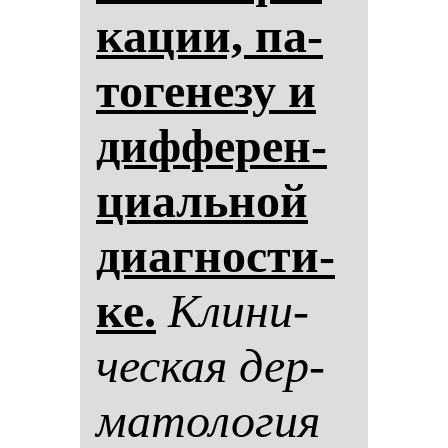
ка­ции, па­
то­ге­не­зу и
диф­фе­рен­
ци­аль­ной
ди­аг­нос­ти­
ке.
Кли­ни­
чес­кая дер­
ма­то­ло­гия