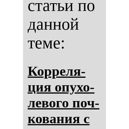
статьи по
данной
теме:
Кор­ре­ля­
ция опу­хо­
ле­во­го поч­
ко­ва­ния с