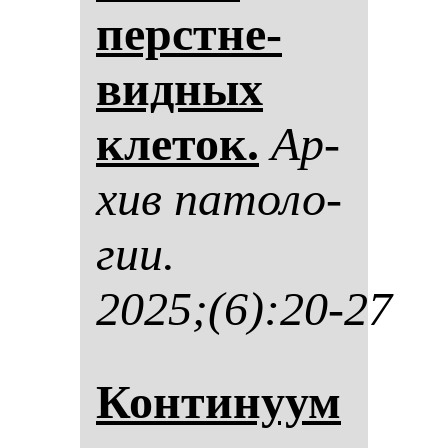
перстне­
вид­ных
кле­ток.
Ар­
хив па­то­ло­
гии.
2025;(6):20-27
Кон­ти­ну­ум