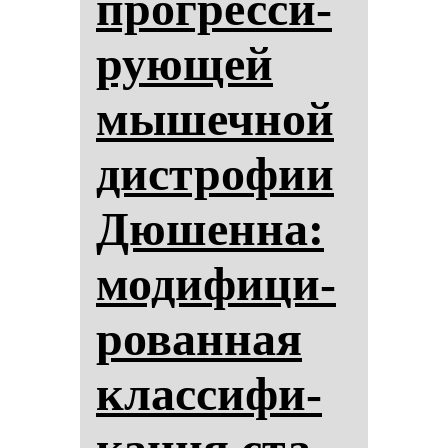
прог­рес­си­
ру­ющей
мы­шеч­ной
дис­тро­фии
Дю­шен­на:
мо­ди­фи­ци­
ро­ван­ная
клас­си­фи­