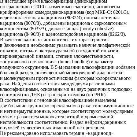
В настоящее время классификация аденокарцином
по сравнению с 2010 г. изменилась частично, исключены
крибриформная комедоаденокарцинома (код МКБ-О: 8201/3),
веретеноклеточная карцинома (8032/3), плоскоклеточная
карцинома (8070/3), добавлены карцинома с саркоматозным
компонентом (8033/3), дискогезивная (poorly cohesive)
карцинома (8490/3) и аденомоподобная карцинома (8262/3).
В качестве важных гистологических характеристик
в Заключении необходимо указывать наличие лимфатической
инвазии, интра- и экстрамуральной сосудистой инвазии,
периневральной инвазии, степени злокачественности,
«опухолевого почкования» (tumor budding) и характер
иммунного окружения. В 5-м издании классификации добавлен
большой раздел, посвященный молекулярной диагностике
и молекулярным прогностическим факторам колоректального
рака. Найдены соответствия между двумя различными
классификациями, основанными на двух различных подходах:
геномном (по ДНК) и транскриптомном (по РНК).
В соответствии с геномной классификацией выделены
две большие группы колоректального рака: гипермутационные
и негипермутационные, которые соответствуют молекулярным
путям с развитием микросателлитной и хромосомной
нестабильности соответственно. Раздел нейроэндокринных
опухолей существенных изменений не претерпел.
Не рекомендовано использовать термин «карциноид»