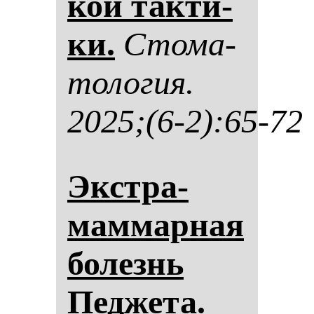
кой так­ти­
ки.
Сто­ма­
то­ло­гия.
2025;(6-2):65-72
Экстра­
мам­мар­ная
бо­лезнь
Пед­же­та.