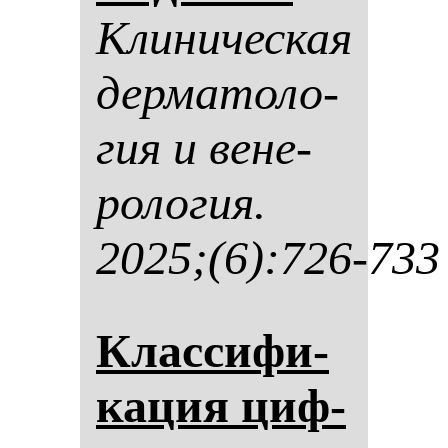
Кли­ни­чес­кая
дер­ма­то­ло­
гия и ве­не­
ро­ло­гия.
2025;(6):726-733
Клас­си­фи­
ка­ция циф­