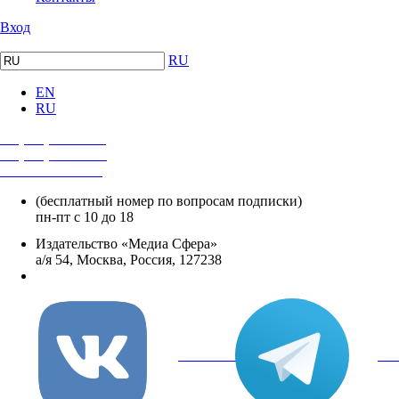
Вход
RU
EN
RU
+7 (495) 482-4118
+7 (495) 482-4329
+8 800 250-18-12
(бесплатный номер по вопросам подписки)
пн-пт с 10 до 18
Издательство «Медиа Сфера»
а/я 54, Москва, Россия, 127238
info@mediasphera.ru
вКонтакте
Tel