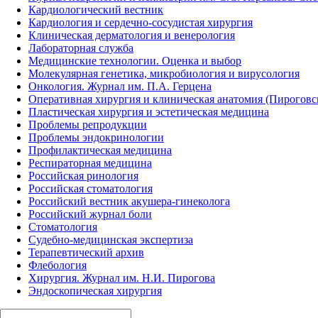
Кардиологический вестник
Кардиология и сердечно-сосудистая хирургия
Клиническая дерматология и венерология
Лабораторная служба
Медицинские технологии. Оценка и выбор
Молекулярная генетика, микробиология и вирусология
Онкология. Журнал им. П.А. Герцена
Оперативная хирургия и клиническая анатомия (Пирогов
Пластическая хирургия и эстетическая медицина
Проблемы репродукции
Проблемы эндокринологии
Профилактическая медицина
Респираторная медицина
Российская ринология
Российская стоматология
Российский вестник акушера-гинеколога
Российский журнал боли
Стоматология
Судебно-медицинская экспертиза
Терапевтический архив
Флебология
Хирургия. Журнал им. Н.И. Пирогова
Эндоскопическая хирургия