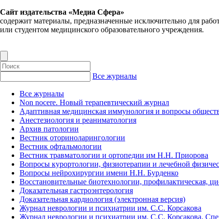
Сайт издательства «Медиа Сфера»
содержит материалы, предназначенные исключительно для рабо
или студентом медицинского образовательного учреждения.
Все журналы
Все журналы
Non nocere. Новый терапевтический журнал
Адаптивная медицинская иммунология и вопросы обществ
Анестезиология и реаниматология
Архив патологии
Вестник оториноларингологии
Вестник офтальмологии
Вестник травматологии и ортопедии им Н.Н. Приорова
Вопросы курортологии, физиотерапии и лечебной физичес
Вопросы нейрохирургии имени Н.Н. Бурденко
Восстановительные биотехнологии, профилактическая, ц
Доказательная гастроэнтерология
Доказательная кардиология (электронная версия)
Журнал неврологии и психиатрии им. С.С. Корсакова
Журнал неврологии и психиатрии им. С.С. Корсакова. Сп