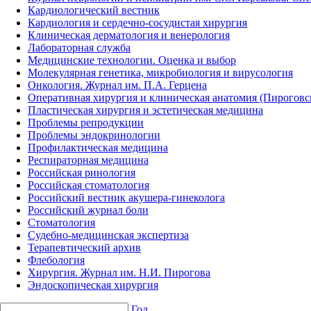
Кардиологический вестник
Кардиология и сердечно-сосудистая хирургия
Клиническая дерматология и венерология
Лабораторная служба
Медицинские технологии. Оценка и выбор
Молекулярная генетика, микробиология и вирусология
Онкология. Журнал им. П.А. Герцена
Оперативная хирургия и клиническая анатомия (Пирогов
Пластическая хирургия и эстетическая медицина
Проблемы репродукции
Проблемы эндокринологии
Профилактическая медицина
Респираторная медицина
Российская ринология
Российская стоматология
Российский вестник акушера-гинеколога
Российский журнал боли
Стоматология
Судебно-медицинская экспертиза
Терапевтический архив
Флебология
Хирургия. Журнал им. Н.И. Пирогова
Эндоскопическая хирургия
Год