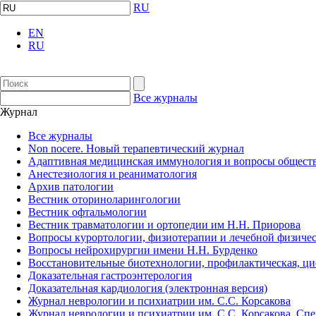
RU
EN
RU
Все журналы
Журнал
Все журналы
Non nocere. Новый терапевтический журнал
Адаптивная медицинская иммунология и вопросы обществ
Анестезиология и реаниматология
Архив патологии
Вестник оториноларингологии
Вестник офтальмологии
Вестник травматологии и ортопедии им Н.Н. Приорова
Вопросы курортологии, физиотерапии и лечебной физичес
Вопросы нейрохирургии имени Н.Н. Бурденко
Восстановительные биотехнологии, профилактическая, ц
Доказательная гастроэнтерология
Доказательная кардиология (электронная версия)
Журнал неврологии и психиатрии им. С.С. Корсакова
Журнал неврологии и психиатрии им. С.С. Корсакова. Сп