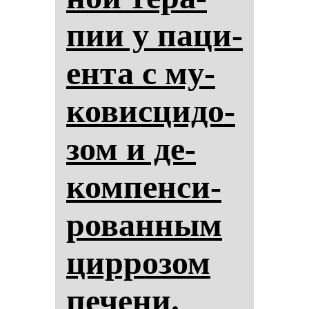
пии у па­ци­
ен­та с му­
ко­вис­ци­до­
зом и де­
ком­пен­си­
ро­ван­ным
цир­ро­зом
пе­че­ни.