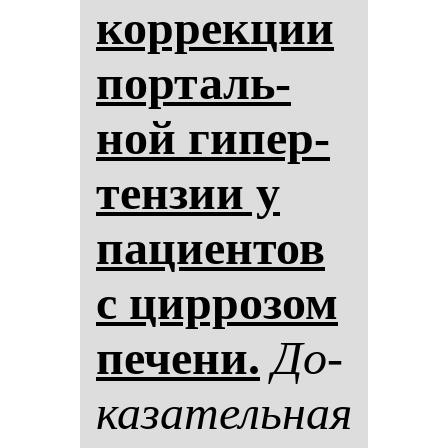
кор­рек­ции
пор­таль­
ной ги­пер­
тен­зии у
па­ци­ен­тов
с цир­ро­зом
пе­че­ни.
До­
ка­за­тель­ная