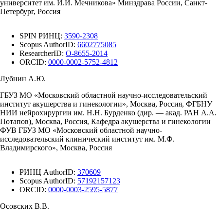
университет им. И.И. Мечникова» Минздрава России, Санкт-
Петербург, Россия
SPIN РИНЦ:
3590-2308
Scopus AuthorID:
6602775085
ResearcherID:
O-8655-2014
ORCID:
0000-0002-5752-4812
Лубнин А.Ю.
ГБУЗ МО «Московский областной научно-исследовательский
институт акушерства и гинекологии», Москва, Россия, ФГБНУ
НИИ нейрохирургии им. Н.Н. Бурденко (дир. — акад. РАН А.А.
Потапов), Москва, Россия, Кафедра акушерства и гинекологии
ФУВ ГБУЗ МО «Московский областной научно-
исследовательский клинический институт им. М.Ф.
Владимирского», Москва, Россия
РИНЦ AuthorID:
370609
Scopus AuthorID:
57192157123
ORCID:
0000-0003-2595-5877
Осовских В.В.