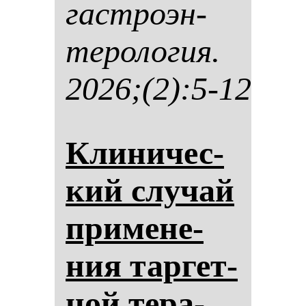
гас­тро­эн­
те­ро­ло­гия.
2026;(2):5-12
Кли­ни­чес­
кий слу­чай
при­ме­не­
ния тар­гет­
ной те­ра­