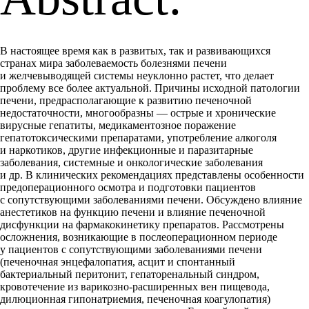
В настоящее время как в развитых, так и развивающихся
странах мира заболеваемость болезнями печени
и желчевыводящей системы неуклонно растет, что делает
проблему все более актуальной. Причины исходной патологии
печени, предрасполагающие к развитию печеночной
недостаточности, многообразны — острые и хронические
вирусные гепатиты, медикаментозное поражение
гепатотоксическими препаратами, употребление алкоголя
и наркотиков, другие инфекционные и паразитарные
заболевания, системные и онкологические заболевания
и др. В клинических рекомендациях представлены особенности
предоперационного осмотра и подготовки пациентов
с сопутствующими заболеваниями печени. Обсуждено влияние
анестетиков на функцию печени и влияние печеночной
дисфункции на фармакокинетику препаратов. Рассмотрены
осложнения, возникающие в послеоперационном периоде
у пациентов с сопутствующими заболеваниями печени
(печеночная энцефалопатия, асцит и спонтанный
бактериальный перитонит, гепаторенальный синдром,
кровотечение из варикозно-расширенных вен пищевода,
дилюционная гипонатриемия, печеночная коагулопатия)