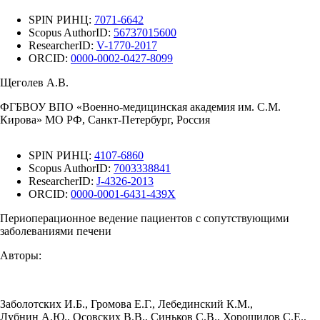
SPIN РИНЦ:
7071-6642
Scopus AuthorID:
56737015600
ResearcherID:
V-1770-2017
ORCID:
0000-0002-0427-8099
Щеголев А.В.
ФГБВОУ ВПО «Военно-медицинская академия им. С.М.
Кирова» МО РФ, Санкт-Петербург, Россия
SPIN РИНЦ:
4107-6860
Scopus AuthorID:
7003338841
ResearcherID:
J-4326-2013
ORCID:
0000-0001-6431-439X
Периоперационное ведение пациентов с сопутствующими
заболеваниями печени
Авторы:
Заболотских И.Б.
,
Громова Е.Г.
,
Лебединский К.М.
,
Лубнин А.Ю.
,
Осовских В.В.
,
Синьков С.В.
,
Хорошилов С.Е.
,