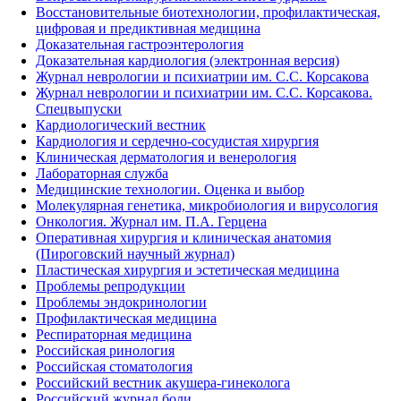
Восстановительные биотехнологии, профилактическая,
цифровая и предиктивная медицина
Доказательная гастроэнтерология
Доказательная кардиология (электронная версия)
Журнал неврологии и психиатрии им. С.С. Корсакова
Журнал неврологии и психиатрии им. С.С. Корсакова.
Спецвыпуски
Кардиологический вестник
Кардиология и сердечно-сосудистая хирургия
Клиническая дерматология и венерология
Лабораторная служба
Медицинские технологии. Оценка и выбор
Молекулярная генетика, микробиология и вирусология
Онкология. Журнал им. П.А. Герцена
Оперативная хирургия и клиническая анатомия
(Пироговский научный журнал)
Пластическая хирургия и эстетическая медицина
Проблемы репродукции
Проблемы эндокринологии
Профилактическая медицина
Респираторная медицина
Российская ринология
Российская стоматология
Российский вестник акушера-гинеколога
Российский журнал боли