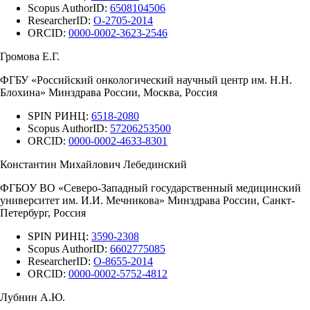
Scopus AuthorID:
6508104506
ResearcherID:
O-2705-2014
ORCID:
0000-0002-3623-2546
Громова Е.Г.
ФГБУ «Российский онкологический научный центр им. Н.Н.
Блохина» Минздрава России, Москва, Россия
SPIN РИНЦ:
6518-2080
Scopus AuthorID:
57206253500
ORCID:
0000-0002-4633-8301
Константин Михайлович Лебединский
ФГБОУ ВО «Северо-Западный государственный медицинский
университет им. И.И. Мечникова» Минздрава России, Санкт-
Петербург, Россия
SPIN РИНЦ:
3590-2308
Scopus AuthorID:
6602775085
ResearcherID:
O-8655-2014
ORCID:
0000-0002-5752-4812
Лубнин А.Ю.