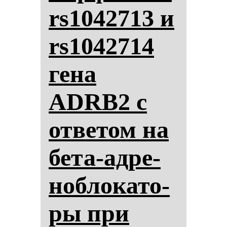
rs1042713 и
rs1042714
ге­на
ADRB2 с
от­ве­том на
бе­та-ад­ре­
ноб­ло­ка­то­
ры при