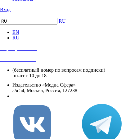
Вход
RU
EN
RU
+7 (495) 482-4118
+7 (495) 482-4329
+8 800 250-18-12
(бесплатный номер по вопросам подписки)
пн-пт с 10 до 18
Издательство «Медиа Сфера»
а/я 54, Москва, Россия, 127238
info@mediasphera.ru
вКонтакте
Tel