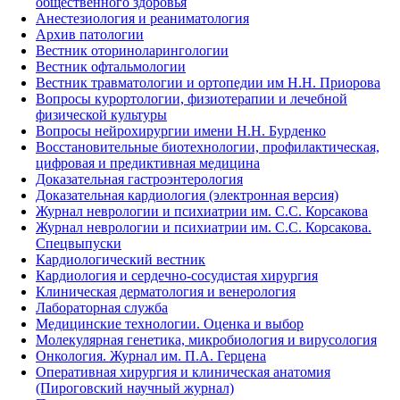
общественного здоровья
Анестезиология и реаниматология
Архив патологии
Вестник оториноларингологии
Вестник офтальмологии
Вестник травматологии и ортопедии им Н.Н. Приорова
Вопросы курортологии, физиотерапии и лечебной
физической культуры
Вопросы нейрохирургии имени Н.Н. Бурденко
Восстановительные биотехнологии, профилактическая,
цифровая и предиктивная медицина
Доказательная гастроэнтерология
Доказательная кардиология (электронная версия)
Журнал неврологии и психиатрии им. С.С. Корсакова
Журнал неврологии и психиатрии им. С.С. Корсакова.
Спецвыпуски
Кардиологический вестник
Кардиология и сердечно-сосудистая хирургия
Клиническая дерматология и венерология
Лабораторная служба
Медицинские технологии. Оценка и выбор
Молекулярная генетика, микробиология и вирусология
Онкология. Журнал им. П.А. Герцена
Оперативная хирургия и клиническая анатомия
(Пироговский научный журнал)