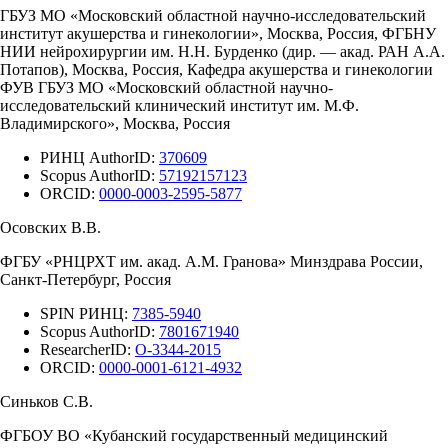
ГБУЗ МО «Московский областной научно-исследовательский
институт акушерства и гинекологии», Москва, Россия, ФГБНУ
НИИ нейрохирургии им. Н.Н. Бурденко (дир. — акад. РАН А.А.
Потапов), Москва, Россия, Кафедра акушерства и гинекологии
ФУВ ГБУЗ МО «Московский областной научно-
исследовательский клинический институт им. М.Ф.
Владимирского», Москва, Россия
РИНЦ AuthorID:
370609
Scopus AuthorID:
57192157123
ORCID:
0000-0003-2595-5877
Осовских В.В.
ФГБУ «РНЦРХТ им. акад. А.М. Гранова» Минздрава России,
Санкт-Петербург, Россия
SPIN РИНЦ:
7385-5940
Scopus AuthorID:
7801671940
ResearcherID:
O-3344-2015
ORCID:
0000-0001-6121-4932
Синьков С.В.
ФГБОУ ВО «Кубанский государственный медицинский