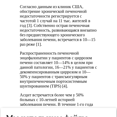
Согласно данным из клиник США,
обострение хронической печеночной
недостаточности регистрируется с
частотой 1 случай на 11 тыс. жителей в
год [3]. Собственно острая печеночная
недостаточность, развивающаяся внезапно
без предшествующего хронического
заболевания печени, встречается в 10—15
раз реже [1].
Распространенность печеночной
энцефалопатии у пациентов с циррозом
печени составляет 10—14% в целом при
данной патологии, 16—21% у пациентов с
декомпенсированным циррозом и 10—
50% у пациентов с трансъюгулярным
внутрипеченочным портосистемным
шунтированием (TIPS) [4].
Асцит встречается более чем у 50%
больных с 10-летней историей
заболевания печени. В течение 1-го года
от момента появления асцита выживают
от 45 до 82% больных, в течение 5 лет —