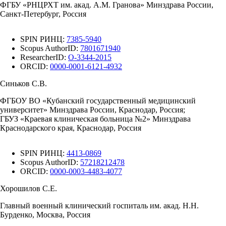
ФГБУ «РНЦРХТ им. акад. А.М. Гранова» Минздрава России,
Санкт-Петербург, Россия
SPIN РИНЦ:
7385-5940
Scopus AuthorID:
7801671940
ResearcherID:
O-3344-2015
ORCID:
0000-0001-6121-4932
Синьков С.В.
ФГБОУ ВО «Кубанский государственный медицинский
университет» Минздрава России, Краснодар, Россия;
ГБУЗ «Краевая клиническая больница №2» Минздрава
Краснодарского края, Краснодар, Россия
SPIN РИНЦ:
4413-0869
Scopus AuthorID:
57218212478
ORCID:
0000-0003-4483-4077
Хорошилов С.Е.
Главный военный клинический госпиталь им. акад. Н.Н.
Бурденко, Москва, Россия