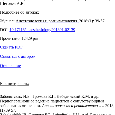
Щеголев А.В.
Подробнее об авторах
Журнал:
Анестезиология и реаниматология.
2018;(1): 39‑57
DOI:
10.17116/anaesthesiology201801-02139
Прочитано:
12429
раз
Скачать PDF
Связаться с автором
Оглавление
Как цитировать:
Заболотских И.Б., Громова Е.Г., Лебединский К.М. и др.
Периоперационное ведение пациентов с сопутствующими
заболеваниями печени.
Анестезиология и реаниматология.
2018;
(1):39‑57.
Zabolotskikh IB, Gromova EG, Lebedinskii KM, et al. Perioperative