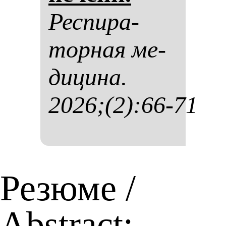
Рес­пи­ра­
тор­ная ме­
ди­ци­на.
2026;(2):66-71
Резюме /
Abstract: